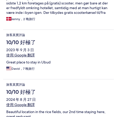
sidste 1,2 km foretages på (gratis) scooter, men gør bare at der
er fredfyldt omkring hotellet, samtidig med at man hurtigt kan
være inde i byen igen. Der tilbydes gratis scooterkørsel til/fra
byen, med kun få minutters ventetid.
kenny，2 晚旅行
旅客真實評論
10/10 好極了
2023 年 9 月 3 日
使用 Google 翻譯
Great place to stay in Ubud
David，7 晚旅行
旅客真實評論
10/10 好極了
2024 年 8 月 27 日
使用 Google 翻譯
Beautiful location in the rice fields, our 2nd time staying here,
great resturant