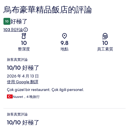
烏布豪華精品飯店的評論
評
論
好極了
10
103 則評論
10
9.8
10
整潔度
地點
員工素質
評
旅客真實評論
論
10/10 好極了
2026 年 4 月 13 日
使用 Google 翻譯
Çok güzel bir restaurant. Çok ilgili personel.
Nusret，4 晚旅行
旅客真實評論
10/10 好極了