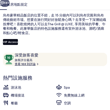
店
58+
簡介
客房
地點
規定
的
烏布豪華精品飯店的位置不錯，走 15 分鐘內可以到烏布宮殿和烏布
相
傳統藝術市場。想要在旅行間好好放鬆身心嗎？去享受一下深層組織
按摩吧！喜歡燒烤的人可以去The Grill @ LUXE, 享用美味的早餐、午
片
餐和晚餐。此奢華飯店的特色設施服務還有室外游泳池、酒吧/酒廊
集
和點心吧/輕食店。
VIP Access
評
10
深受旅客喜愛
別墅, 1 間臥室, 私人泳池 (Emerald) |
論
旅
分，
旅客評分最高
客
查看 103 則評論
滿
評
分
分
10，
熱門設施服務
最
深
高
受
游泳池
Spa
旅
機場接送
免費無線上網
客
餐廳
喜
空調
愛