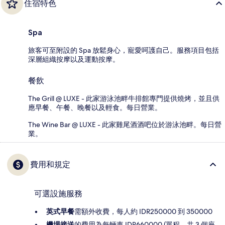
住宿特色
Spa
旅客可至附設的 Spa 放鬆身心，寵愛呵護自己。服務項目包括
深層組織按摩以及運動按摩。
餐飲
The Grill @ LUXE - 此家游泳池畔牛排館專門提供燒烤，並且供
應早餐、午餐、晚餐以及輕食。每日營業。
The Wine Bar @ LUXE - 此家雞尾酒酒吧位於游泳池畔。每日營
業。
費用和規定
可選設施服務
英式早餐
需額外收費，每人約 IDR250000 到 350000
機場接送
的費用為每輛車 IDR660000 (單程，共 3 個座