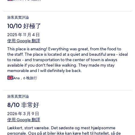
旅客真實評論
10/10 好極了
2025 年 11 月 4 日
使用 Google 翻譯
This place is amazing! Everything was great, from the food to
the staff. The place is located at a quiet and beautiful area - ideal
to relax - and transportation to the center of town is always
available if you don't feel like walking. They made my stay
memorable and I will definitely be back.
Ana，6 晚旅行
旅客真實評論
8/10 非常好
2026 年 3 月 9 日
使用 Google 翻譯
Lækkert, stort værelse. Det sødeste og mest hjælpsomme
personale. Ops på at biler ikke kan køre helt til hotellet, så de