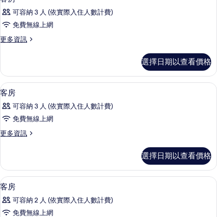
房
示
篩
可容納 3 人 (依實際入住人數計費)
客
選
免費無線上網
房
條
更
更多資訊
的
件
多
所
客
選擇日期以查看價格
房
有
的
相
詳
埃及棉床單、高級寢具、羽絨被、舒適
顯
32
情
客房
片
示
可容納 3 人 (依實際入住人數計費)
客
免費無線上網
房
更
更多資訊
的
多
所
客
選擇日期以查看價格
房
有
的
相
詳
埃及棉床單、高級寢具、羽絨被、舒適
顯
15
情
客房
片
示
可容納 2 人 (依實際入住人數計費)
客
免費無線上網