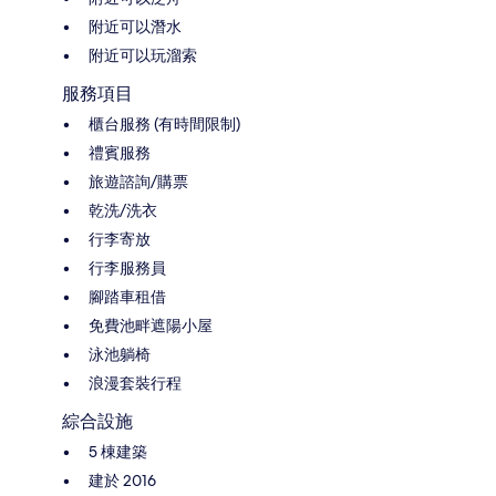
附近可以潛水
附近可以玩溜索
服務項目
櫃台服務 (有時間限制)
禮賓服務
旅遊諮詢/購票
乾洗/洗衣
行李寄放
行李服務員
腳踏車租借
免費池畔遮陽小屋
泳池躺椅
浪漫套裝行程
綜合設施
5 棟建築
建於 2016