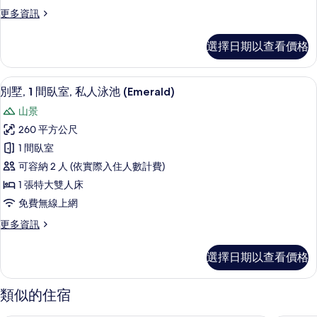
室,
更
更多資訊
私
多
人
別
選擇日期以查看價格
墅,
泳
2
池
間
別墅, 1 間臥室, 私人泳池 (Emerald) |
顯
13
臥
(Emerald)
別墅, 1 間臥室, 私人泳池 (Emerald)
示
室,
的
山景
私
別
所
人
260 平方公尺
墅,
泳
有
1 間臥室
池
1
相
(Emerald)
可容納 2 人 (依實際入住人數計費)
間
的
片
1 張特大雙人床
詳
臥
免費無線上網
情
室,
更
更多資訊
私
多
人
別
選擇日期以查看價格
墅,
泳
1
池
間
類似的住宿
臥
(Emerald)
室,