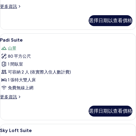
房
更
更多資訊
的
多
所
客
選擇日期以查看價格
房
有
的
相
詳
Padi Suite | 埃及棉床單、高級寢
顯
7
情
Padi Suite
片
示
山景
Padi
80 平方公尺
Suite
1 間臥室
的
可容納 2 人 (依實際入住人數計費)
所
1 張特大雙人床
有
免費無線上網
相
更
更多資訊
片
多
Padi
選擇日期以查看價格
Suite
的
詳
Sky Loft Suite | 埃及棉床單、
顯
10
情
Sky Loft Suite
示