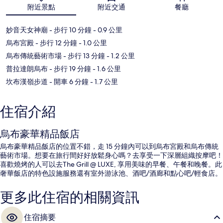
地圖
附近景點
附近交通
餐廳
妙音天女神廟
- 步行 10 分鐘
- 0.9 公里
烏布宮殿
- 步行 12 分鐘
- 1.0 公里
烏布傳統藝術市場
- 步行 13 分鐘
- 1.2 公里
普拉達朗烏布
- 步行 19 分鐘
- 1.6 公里
坎布漢嶺步道
- 開車 6 分鐘
- 1.7 公里
住宿介紹
烏布豪華精品飯店
烏布豪華精品飯店的位置不錯，走 15 分鐘內可以到烏布宮殿和烏布傳統
藝術市場。想要在旅行間好好放鬆身心嗎？去享受一下深層組織按摩吧！
喜歡燒烤的人可以去The Grill @ LUXE, 享用美味的早餐、午餐和晚餐。此
奢華飯店的特色設施服務還有室外游泳池、酒吧/酒廊和點心吧/輕食店。
更多此住宿的相關資訊
住宿摘要