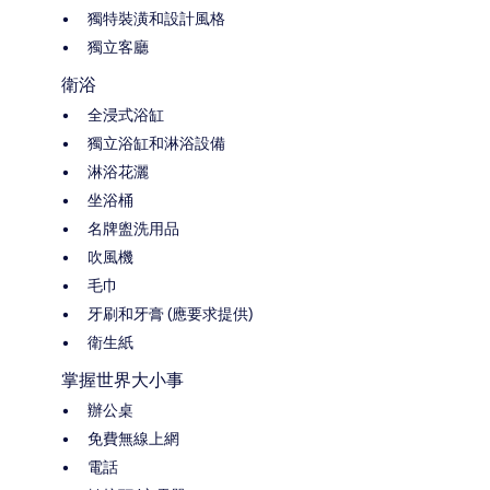
獨特裝潢和設計風格
獨立客廳
衛浴
全浸式浴缸
獨立浴缸和淋浴設備
淋浴花灑
坐浴桶
名牌盥洗用品
吹風機
毛巾
牙刷和牙膏 (應要求提供)
衛生紙
掌握世界大小事
辦公桌
免費無線上網
電話