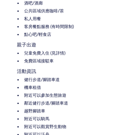
酒吧/酒廊
公共區域供應咖啡/茶
私人用餐
客房餐點服務 (有時間限制)
點心吧/輕食店
親子出遊
兒童免費入住 (見詳情)
免費區域接駁車
活動資訊
健行步道/腳踏車道
機車租借
附近可以參加生態旅遊
鄰近健行步道/腳踏車道
越野腳踏車
附近可以騎馬
附近可以觀賞野生動物
附近可以泛舟