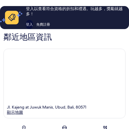
則
則
評
評
登入以查看符合資格的折扣和禮遇。玩越多，獎勵就越
論
論
多！
登入
免費註冊
鄰近地區資訊
Jl. Kajeng at Juwuk Manis, Ubud, Bali, 80571
顯示地圖