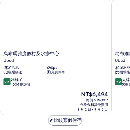
的
烏布瑪雅度假村及水療中心
烏布維塞
私
所
人
泳
有
池
相
(Emerald)
的
片
詳
情
烏
烏
烏布瑪雅度假村及水療中心
烏布維
布
布
Ubud
Ubud
瑪
維
游泳池
Spa
游泳池
雅
塞
機場接送
免費停車
機場接
度
薩
假
度
9.6
9.2
好極了
太棒
9.6
9.2
村
假
分，
分，
1,004 則評論
538
及
村
滿
滿
現
NT$6,494
水
Ubud
分
分
在
療
10
10
總價 NT$7,857
價
中
含稅金和其他費用
分，
分，
格
9 月 2 日 - 9 月 3 日
心
好
太
為
Ubud
極
棒
NT$6,494
比較類似住宿
了，
了，
1,004
538