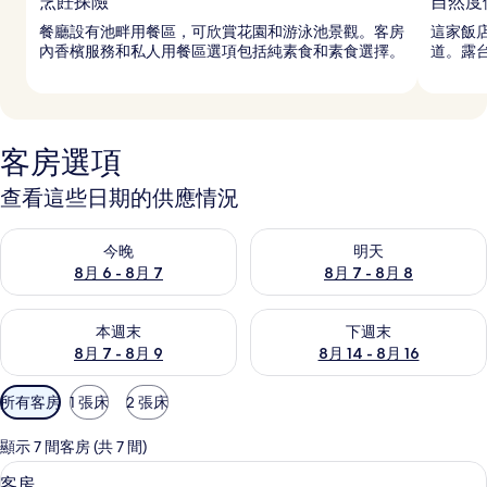
烹飪探險
自然度
餐廳設有池畔用餐區，可欣賞花園和游泳池景觀。客房
這家飯
內香檳服務和私人用餐區選項包括純素食和素食選擇。
道。露
客房選項
查看這些日期的供應情況
查看今晚 (8月 6 - 8月 7) 的供應情況
查看明天 (8月 7 - 8月 8) 的
今晚
明天
8月 6 - 8月 7
8月 7 - 8月 8
查看本週末 (8月 7 - 8月 9) 的供應情況
查看下週末 (8月 14 - 8月 16)
本週末
下週末
8月 7 - 8月 9
8月 14 - 8月 16
可
所有客房
1 張床
2 張床
用
的
顯示 7 間客房 (共 7 間)
客
埃及棉床單、高級寢具、羽絨被、舒適
顯
20
客房