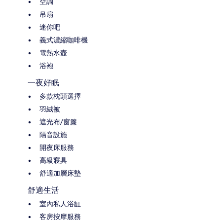
空調
吊扇
迷你吧
義式濃縮咖啡機
電熱水壺
浴袍
一夜好眠
多款枕頭選擇
羽絨被
遮光布/窗簾
隔音設施
開夜床服務
高級寢具
舒適加層床墊
舒適生活
室內私人浴缸
客房按摩服務