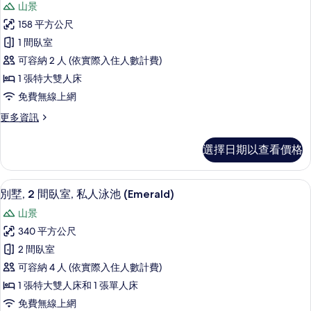
山景
Sky
158 平方公尺
Loft
1 間臥室
Suite
可容納 2 人 (依實際入住人數計費)
的
1 張特大雙人床
所
免費無線上網
有
相
更
更多資訊
多
片
Sky
選擇日期以查看價格
Loft
Suite
的
別墅, 2 間臥室, 私人泳池 (Emeral
顯
10
詳
別墅, 2 間臥室, 私人泳池 (Emerald)
示
情
山景
別
340 平方公尺
墅,
2 間臥室
2
可容納 4 人 (依實際入住人數計費)
間
1 張特大雙人床和 1 張單人床
臥
免費無線上網