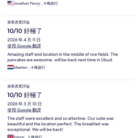
Jonathan Fleury，4 晚旅行
旅客真實評論
10/10 好極了
2026 年 4 月 11 日
使用 Google 翻譯
Amazing staff and location in the middle of rice fields. The
pancakes are awesome. will be back next time in Ubud.
Maarten，4 晚旅行
旅客真實評論
10/10 好極了
2026 年 3 月 10 日
使用 Google 翻譯
The staff were excellent and so attentive. Our suite was
beautiful and the location perfect. The breakfast was
exceptional. We will be back!
Simon，2 晚旅行