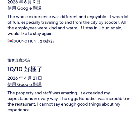
2026 年 6 月 9 日
使用 Google 翻譯
The whole experience was different and enjoyable. It was a lot
of fun, especially traveling to and from the city by scooter. All
the employees were kind and warm. If I stay in Ubud again, I
would like to stay again.
SOUNG HUN，2 晚旅行
旅客真實評論
10/10 好極了
2026 年 4 月 21 日
使用 Google 翻譯
The property and staff was amazing. It exceeded my
expectations in every way. The eggs Benedict was incredible in
the restaurant. I cannot say enough good things about my
experience.