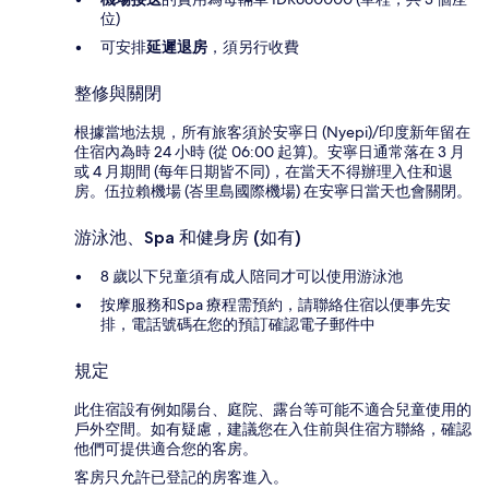
位)
可安排
延遲退房
，須另行收費
整修與關閉
根據當地法規，所有旅客須於安寧日 (Nyepi)/印度新年留在
住宿內為時 24 小時 (從 06:00 起算)。安寧日通常落在 3 月
或 4 月期間 (每年日期皆不同)，在當天不得辦理入住和退
房。伍拉賴機場 (峇里島國際機場) 在安寧日當天也會關閉。
游泳池、Spa 和健身房 (如有)
8 歲以下兒童須有成人陪同才可以使用游泳池
按摩服務和Spa 療程需預約，請聯絡住宿以便事先安
排，電話號碼在您的預訂確認電子郵件中
規定
此住宿設有例如陽台、庭院、露台等可能不適合兒童使用的
戶外空間。如有疑慮，建議您在入住前與住宿方聯絡，確認
他們可提供適合您的客房。
客房只允許已登記的房客進入。