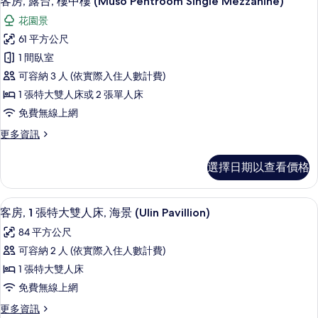
客房, 露台, 樓中樓 (Muso Pentroom Single Mezzanine)
片
示
花園景
客
61 平方公尺
房,
1 間臥室
露
可容納 3 人 (依實際入住人數計費)
台,
1 張特大雙人床或 2 張單人床
樓
免費無線上網
中
更
更多資訊
樓
多
(Muso
客
選擇日期以查看價格
房,
Pentroom
露
Single
台,
高級寢具、客房內保險箱、免費無線上
顯
Mezzanine)
6
樓
客房, 1 張特大雙人床, 海景 (Ulin Pavillion)
示
中
的
84 平方公尺
樓
客
所
(Muso
可容納 2 人 (依實際入住人數計費)
房,
有
Pentroom
1 張特大雙人床
Single
1
相
Mezzanine)
免費無線上網
張
片
的
更
更多資訊
詳
特