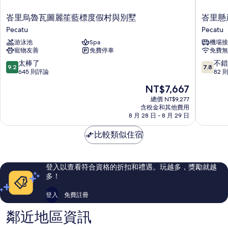
峇
峇
峇里烏魯瓦圖麗笙藍標度假村與別墅
峇里懸
里
里
Pecatu
Pecatu
烏
懸
游泳池
Spa
機場接
魯
崖
寵物友善
免費停車
免費無
瓦
飯
圖
店
9.2
7.8
太棒了
不錯
9.2
7.8
麗
Pecatu
分，
分，
645 則評論
82 
笙
滿
滿
現
NT$7,667
藍
分
分
在
標
10
10
總價 NT$9,277
價
度
含稅金和其他費用
分，
分，
格
8 月 28 日 - 8 月 29 日
假
太
不
為
村
棒
錯
NT$7,667
比較類似住宿
與
了，
哦，
別
645
82
墅
則
則
Pecatu
評
評
登入以查看符合資格的折扣和禮遇。玩越多，獎勵就越
論
論
多！
登入
免費註冊
鄰近地區資訊