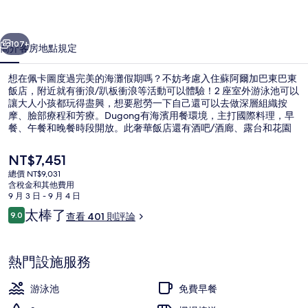
巴
一個
下一個
東
107+
簡介
客房
地點
規定
飯
想在佩卡圖度過完美的海灘假期嗎？不妨考慮入住蘇阿爾加巴東巴東
店
飯店，附近就有衝浪/趴板衝浪等活動可以體驗！2 座室外游泳池可以
讓大人小孩都玩得盡興，想要慰勞一下自己還可以去做深層組織按
的
摩、臉部療程和芳療。Dugong有海濱用餐環境，主打國際料理，早
相
餐、午餐和晚餐時段開放。此奢華飯店還有酒吧/酒廊、露台和花園
等特色設施服務。住過的人都對住宿的友善員工讚不絕口。
片
目
NT$7,451
前
集
總價 NT$9,031
的
含稅金和其他費用
別墅, 4 間臥室, 私人泳池, 海景 (Bajau)
價
9 月 3 日 - 9 月 4 日
格
評
太棒了
9.0
查看 401 則評論
是
9.0 分，滿分 10 分，
論
NT$7,451
熱門設施服務
游泳池
免費早餐