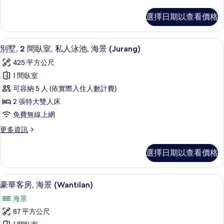
多
情
大
客
選擇日期以查看價格
房,
雙
1
人
張
高級寢具、客房內保險箱、免費無線上
顯
8
特
床,
別墅, 2 間臥室, 私人泳池, 海景 (Jurang)
示
大
海
425 平方公尺
雙
別
景
人
1 間臥室
墅,
床,
(Ulin
可容納 5 人 (依實際入住人數計費)
海
2
Pavillion)
景
2 張特大雙人床
間
的
(Ulin
免費無線上網
Pavillion)
臥
所
的
更
更多資訊
室,
有
詳
多
私
情
別
相
選擇日期以查看價格
墅,
人
片
2
泳
間
豪華客房, 海景 (Wantilan) | 
顯
10
臥
池,
豪華客房, 海景 (Wantilan)
示
室,
海
海景
私
豪
景
人
87 平方公尺
華
泳
(Jurang)