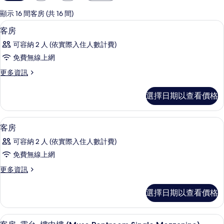
用
的
顯示 16 間客房 (共 16 間)
客
高級寢具、客房內保險箱、免費無線上
顯
5
客房
房
示
篩
可容納 2 人 (依實際入住人數計費)
客
選
免費無線上網
房
條
更
更多資訊
的
件
多
所
客
選擇日期以查看價格
房
有
的
相
詳
高級寢具、客房內保險箱、免費無線上
顯
6
情
客房
片
示
可容納 2 人 (依實際入住人數計費)
客
免費無線上網
房
更
更多資訊
的
多
所
客
選擇日期以查看價格
房
有
的
相
詳
客房景觀
顯
5
情