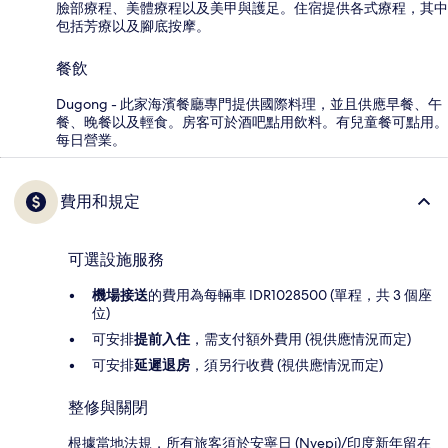
臉部療程、美體療程以及美甲與護足。住宿提供各式療程，其中
包括芳療以及腳底按摩。
餐飲
Dugong - 此家海濱餐廳專門提供國際料理，並且供應早餐、午
餐、晚餐以及輕食。房客可於酒吧點用飲料。有兒童餐可點用。
每日營業。
費用和規定
可選設施服務
機場接送
的費用為每輛車 IDR1028500 (單程，共 3 個座
位)
可安排
提前入住
，需支付額外費用 (視供應情況而定)
可安排
延遲退房
，須另行收費 (視供應情況而定)
整修與關閉
根據當地法規，所有旅客須於安寧日 (Nyepi)/印度新年留在