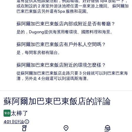
還有提供其他娛樂活動，例如瑜珈。好好做個 Spa 放鬆一下，
或在附設的 2 座室外游泳池裡任選一座來游上幾回。 蘇阿爾加
巴東巴東飯店另外還有Spa 服務和花園。
蘇阿爾加巴東巴東飯店內部或附近是否有餐廳？
是的，Dugong提供海濱用餐環境、國際料理和海景。
蘇阿爾加巴東巴東飯店有戶外私人空間嗎？
是，每間客房都有陽台。
蘇阿爾加巴東巴東飯店附近的環境怎麼樣？
從蘇阿爾加巴東巴東飯店走路只要 3 分鐘就可以到巴東巴東海
灘，另外走 4 分鐘還可以到湯瑪斯海灘。
蘇阿爾加巴東巴東飯店的評論
評
論
太棒了
9.0
401 則評論