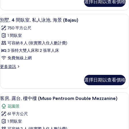
選擇日期以查看價格
房
的
詳
別墅, 4 間臥室, 私人泳池, 海景 (Bajau)
顯
10
情
別墅, 4 間臥室, 私人泳池, 海景 (Bajau)
示
750 平方公尺
別
1 間臥室
墅,
可容納 8 人 (依實際入住人數計費)
4
3 張特大雙人床和 2 張單人床
間
免費無線上網
臥
更
更多資訊
室,
多
私
別
選擇日期以查看價格
墅,
人
4
泳
間
客房, 露台, 樓中樓 (Muso Pentroo
顯
12
臥
池,
客房, 露台, 樓中樓 (Muso Pentroom Double Mezzanine)
示
室,
海
花園景
私
客
景
人
61 平方公尺
房,
泳
(Bajau)
1 間臥室
池,
露
的
海
可容納 2 人 (依實際入住人數計費)