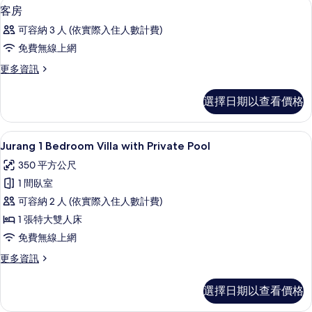
高級寢具、客房內保險箱、免費無線上
顯
2
特
花
客房
示
大
園
可容納 3 人 (依實際入住人數計費)
雙
客
景
人
免費無線上網
房
床,
觀
更
更多資訊
花
的
多
(Ulin
園
所
客
景
Pavillion)
選擇日期以查看價格
房
觀
有
的
的
(Ulin
相
詳
所
Pavillion)
高級寢具、客房內保險箱、免費無線上
顯
6
情
Jurang 1 Bedroom Villa with Private Pool
的
片
有
示
詳
350 平方公尺
相
情
Jurang
1 間臥室
片
1
可容納 2 人 (依實際入住人數計費)
Bedroom
1 張特大雙人床
Villa
with
免費無線上網
Private
更
更多資訊
Pool
多
Jurang
的
選擇日期以查看價格
1
所
Bedroom