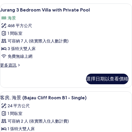
Villa
有
高級寢具、客房內保險箱、免費無線上
顯
8
with
Jurang 3 Bedroom Villa with Private Pool
相
示
Private
海景
片
Pool
Jurang
的
468 平方公尺
3
詳
1 間臥室
Bedroom
情
可容納 7 人 (依實際入住人數計費)
Villa
with
3 張特大雙人床
Private
免費無線上網
Pool
更
更多資訊
的
多
Jurang
所
選擇日期以查看價格
3
有
Bedroom
Villa
相
客房, 海景 (Bajau Cliff Room B1
顯
5
with
客房, 海景 (Bajau Cliff Room B1 - Single)
片
示
Private
24 平方公尺
Pool
客
的
1 間臥室
房,
詳
可容納 2 人 (依實際入住人數計費)
情
海
1 張特大雙人床