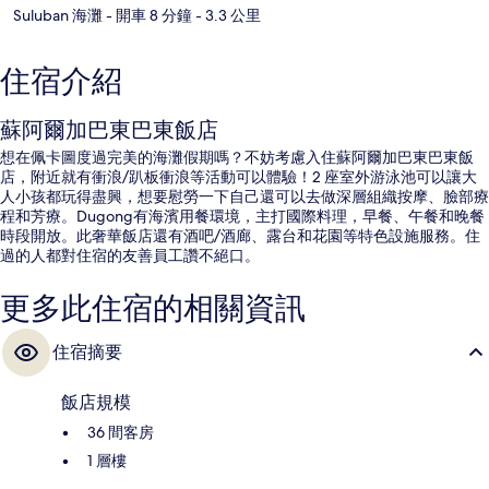
Suluban 海灘
- 開車 8 分鐘
- 3.3 公里
住宿介紹
蘇阿爾加巴東巴東飯店
想在佩卡圖度過完美的海灘假期嗎？不妨考慮入住蘇阿爾加巴東巴東飯
店，附近就有衝浪/趴板衝浪等活動可以體驗！2 座室外游泳池可以讓大
人小孩都玩得盡興，想要慰勞一下自己還可以去做深層組織按摩、臉部療
程和芳療。Dugong有海濱用餐環境，主打國際料理，早餐、午餐和晚餐
時段開放。此奢華飯店還有酒吧/酒廊、露台和花園等特色設施服務。住
過的人都對住宿的友善員工讚不絕口。
更多此住宿的相關資訊
住宿摘要
飯店規模
36 間客房
1 層樓