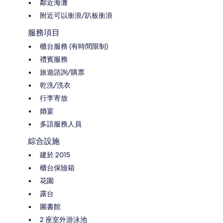
鄰近海灘
附近可以衝浪/趴板衝浪
服務項目
櫃台服務 (有時間限制)
禮賓服務
旅遊諮詢/購票
乾洗/洗衣
行李寄放
婚宴
多語服務人員
綜合設施
建於 2015
櫃台保險箱
花園
露台
圖書館
2 座室外游泳池