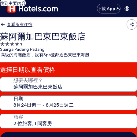
跳到主要內容
下載 App
查看所有住宿
蘇阿爾加巴東巴東飯店
4.5
Suarga Padang Padang
星
高級的海灘飯店，設有Spa並鄰近巴東巴東海灘
級
住
選擇日期以查看價格
宿
想要去哪裡？
日期
旅客