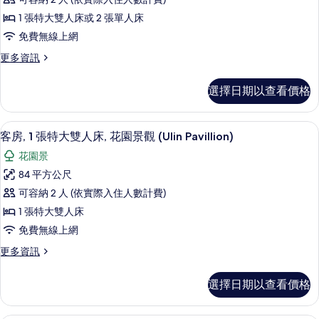
台,
景
所
1 張特大雙人床或 2 張單人床
(Bajau)
樓
有
免費無線上網
的
中
詳
相
更
更多資訊
情
樓
片
多
(Muso
客
選擇日期以查看價格
房,
Pentroom
露
Double
台,
客房, 1 張特大雙人床, 花園景觀 (Ulin
顯
Mezzanine)
6
樓
客房, 1 張特大雙人床, 花園景觀 (Ulin Pavillion)
示
中
的
花園景
樓
客
所
(Muso
84 平方公尺
房,
有
Pentroom
可容納 2 人 (依實際入住人數計費)
Double
1
相
Mezzanine)
1 張特大雙人床
張
片
的
免費無線上網
詳
特
情
更
更多資訊
大
多
雙
客
選擇日期以查看價格
房,
人
1
床,
張