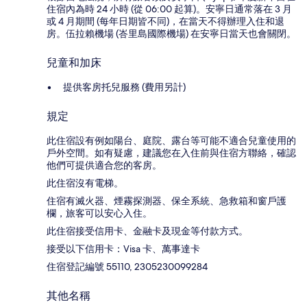
住宿內為時 24 小時 (從 06:00 起算)。安寧日通常落在 3 月
或 4 月期間 (每年日期皆不同)，在當天不得辦理入住和退
房。伍拉賴機場 (峇里島國際機場) 在安寧日當天也會關閉。
兒童和加床
提供客房托兒服務 (費用另計)
規定
此住宿設有例如陽台、庭院、露台等可能不適合兒童使用的
戶外空間。如有疑慮，建議您在入住前與住宿方聯絡，確認
他們可提供適合您的客房。
此住宿沒有電梯。
住宿有滅火器、煙霧探測器、保全系統、急救箱和窗戶護
欄，旅客可以安心入住。
此住宿接受信用卡、金融卡及現金等付款方式。
接受以下信用卡：Visa 卡、萬事達卡
住宿登記編號 55110, 2305230099284
其他名稱