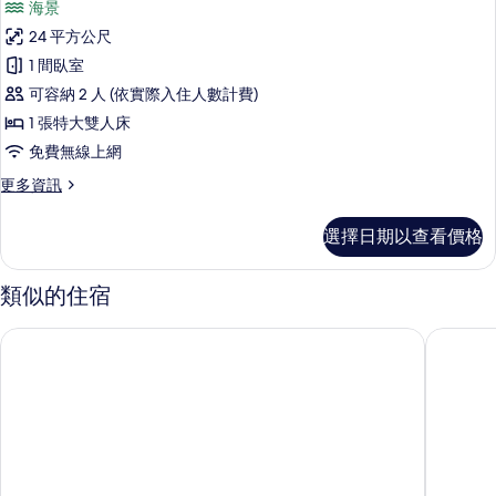
相
海景
Room)
豪
片
的
24 平方公尺
華
詳
1 間臥室
情
客
可容納 2 人 (依實際入住人數計費)
房
1 張特大雙人床
(Bajau
免費無線上網
Cliff)
更
更多資訊
的
多
所
豪
選擇日期以查看價格
華
有
客
相
房
類似的住宿
片
(Bajau
Cliff)
峇里烏魯瓦圖麗笙藍標度假村與別墅
峇里懸崖
的
詳
情