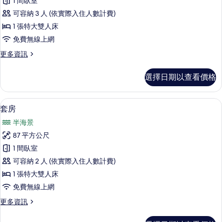
1 間臥室
池,
客
的
海
可容納 3 人 (依實際入住人數計費)
房,
景
所
1 張特大雙人床
(Jurang)
海
有
免費無線上網
的
景
詳
相
更
更多資訊
情
(Wantilan)
片
多
的
豪
選擇日期以查看價格
華
所
客
有
房,
套房 | 高級寢具、客房內保險箱、免費
顯
7
海
相
套房
示
景
片
半海景
(Wantilan)
套
的
87 平方公尺
房
詳
1 間臥室
情
的
可容納 2 人 (依實際入住人數計費)
所
1 張特大雙人床
有
免費無線上網
相
更
更多資訊
片
多
套