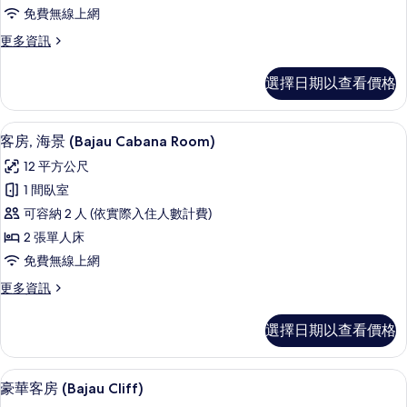
景
免費無線上網
(Bajau
更
更多資訊
Cliff
多
Room
客
選擇日期以查看價格
B1
房,
海
-
景
Single)
客房, 海景 (Bajau Cabana Roo
顯
4
(Bajau
客房, 海景 (Bajau Cabana Room)
的
示
Cliff
12 平方公尺
Room
所
客
B1
1 間臥室
有
房,
-
可容納 2 人 (依實際入住人數計費)
Single)
相
海
的
2 張單人床
片
景
詳
免費無線上網
情
(Bajau
更
更多資訊
Cabana
多
Room)
客
選擇日期以查看價格
的
房,
海
所
景
豪華客房 (Bajau Cliff) | 高級
顯
有
4
(Bajau
豪華客房 (Bajau Cliff)
示
Cabana