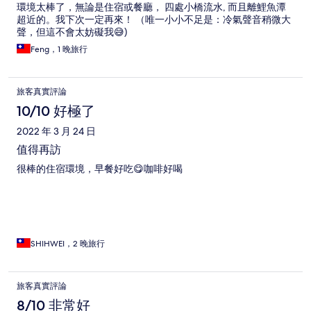
環境太棒了，無論是住宿或餐廳， 四處小橋流水, 而且離鯉魚潭
超近的。我下次一定再來！ （唯一小小不足是：冷氣聲音稍微大
聲，但這不會太妨礙我😅)
Feng，1 晚旅行
旅客真實評論
10/10 好極了
2022 年 3 月 24 日
值得再訪
很棒的住宿環境，早餐好吃😋咖啡好喝
SHIHWEI，2 晚旅行
旅客真實評論
8/10 非常好