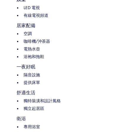
LED 電視
有線電視頻道
居家配備
空調
咖啡機/沖茶器
電熱水壺
浴袍和拖鞋
一夜好眠
隔音設施
提供床單
舒適生活
獨特裝潢和設計風格
獨立起居區
衛浴
專用浴室