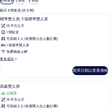
所有客房
1 張床
2 張床
用
的
顯示 5 間客房 (共 5 間)
客
書桌、隔音、免費無線上網、獨特裝潢
顯
3
標準雙人房, 1 張標準雙人床
房
示
篩
15 平方公尺
標
選
1 間臥室
準
條
可容納 2 人 (依實際入住人數計費)
雙
件
1 張標準雙人床
人
免費無線上網
房,
更
更多資訊
1
多
張
標
選擇日期以查看價格
準
標
雙
準
人
高級雙人房 | 書桌、隔音、免費無線上
顯
7
房,
雙
高級雙人房
示
1
人
丘陵景
張
高
床
標
15 平方公尺
級
準
的
可容納 2 人 (依實際入住人數計費)
雙
雙