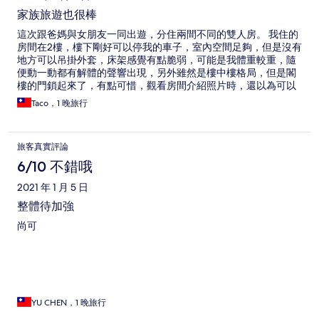
家族旅遊也很棒
這次跟爸媽與女朋友一同出遊，分住兩間不同的雙人房。 我住的
房間在2樓，樓下剛好可以停我的車子，室內空間足夠，但是沒有
地方可以吊掛外套，床架感覺有點脆弱，可能是我體重較重，隨
便動一動都有解體的聲響出現，另外雖然是樓中樓格局，但是閣
樓的門鎖起來了，有點可惜，觀看房間介紹照片時，還以為可以
躺著看天窗外的星星。 爸媽住的房間在一樓，室內空間比我的更
Taco，1 晚旅行
大，有一個衣櫃可以掛外套，床架穩固許多，但是爸爸覺得床太
軟，睡的不舒服，雖然我躺過之後反而覺得很棒哈哈，可能有年
紀之後比較適合硬一點的床。 早餐是由餐廳統一出餐，份量不
旅客真實評論
多，但是有機會親自喝到老闆泡的咖啡，大家都說讚。 入住前也
有人員會主動電話聯繫，服務佳。 總分10分給10分，要是可以開
6/10 不錯哦
放閣樓就給11分哈。推薦大家入住，旁邊就是鯉魚潭，無論是參
2021 年 1 月 5 日
加活動或是自己逛逛都很棒。
整體待加強
尚可
YU CHEN，1 晚旅行