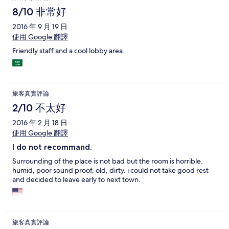
8/10 非常好
2016 年 9 月 19 日
使用 Google 翻譯
Friendly staff and a cool lobby area.
旅客真實評論
2/10 不太好
2016 年 2 月 18 日
使用 Google 翻譯
I do not recommand.
Surrounding of the place is not bad but the room is horrible.
humid, poor sound proof, old, dirty. i could not take good rest
and decided to leave early to next town.
旅客真實評論