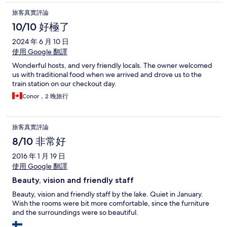
旅客真實評論
10/10 好極了
2024 年 6 月 10 日
使用 Google 翻譯
Wonderful hosts, and very friendly locals. The owner welcomed
us with traditional food when we arrived and drove us to the
train station on our checkout day.
Conor，2 晚旅行
旅客真實評論
8/10 非常好
2016 年 1 月 19 日
使用 Google 翻譯
Beauty, vision and friendly staff
Beauty, vision and friendly staff by the lake. Quiet in January.
Wish the rooms were bit more comfortable, since the furniture
and the surroundings were so beautiful.