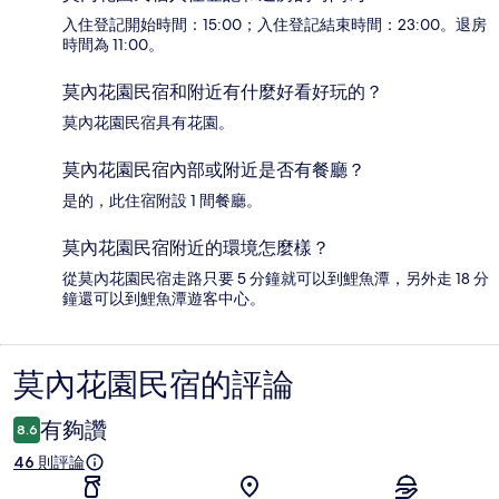
入住登記開始時間：15:00；入住登記結束時間：23:00。退房
時間為 11:00。
莫內花園民宿和附近有什麼好看好玩的？
莫內花園民宿具有花園。
莫內花園民宿內部或附近是否有餐廳？
是的，此住宿附設 1 間餐廳。
莫內花園民宿附近的環境怎麼樣？
從莫內花園民宿走路只要 5 分鐘就可以到鯉魚潭，另外走 18 分
鐘還可以到鯉魚潭遊客中心。
莫內花園民宿的評論
評
論
有夠讚
8.6
46 則評論