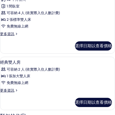
片
詳
標
情
1 間臥室
準
可容納 4 人 (依實際入住人數計費)
四
2 張標準雙人床
人
免費無線上網
房
更
更多資訊
的
多
所
標
選擇日期以查看價格
準
有
四
相
人
經典雙人房 | 書桌、隔音、免費無線上
顯
6
房
經典雙人房
片
示
的
可容納 2 人 (依實際入住人數計費)
詳
經
情
1 張加大雙人床
典
免費無線上網
雙
更
更多資訊
人
多
房
經
選擇日期以查看價格
典
的
雙
所
人