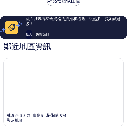
比較類似住宿
了，
了，
55
99
則
則
評
評
登入以查看符合資格的折扣和禮遇。玩越多，獎勵就越
論
論
多！
登入
免費註冊
鄰近地區資訊
林園路 3-2 號, 壽豐鄉, 花蓮縣, 974
顯示地圖