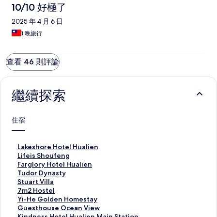
10/10 好極了
2025 年 4 月 6 日
1 晚旅行
查看 46 則評論
繼續探索
住宿
L
Lakeshore Hotel Hualien
a
L
Lifeis Shoufeng
k
i
F
Farglory Hotel Hualien
e
f
a
T
Tudor Dynasty
s
e
r
u
S
Stuart Villa
h
i
g
d
t
7
7m2 Hostel
o
s
l
o
u
m
Y
Yi-He Golden Homestay
r
S
o
r
a
2
i
G
Guesthouse Ocean View
e
h
r
D
r
H
-
u
K
Kindness Hotel Hualien Main Station