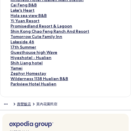
H
o
y
y
t
o
H
e
i
C
Cai Feng B&B
o
u
H
n
V
s
e
s
n
a
L
Lake's Heart
t
f
o
a
i
t
G
t
d
i
a
H
Hola sea view B&B
e
e
t
s
l
e
o
h
n
F
k
o
Y
Yi Yuan Resort
l
n
e
t
l
l
l
o
e
e
e
l
i
P
Promisedland Resort & Lagoon
H
g
l
y
a
的
d
u
s
n
'
a
Y
r
S
Shin Kong Chao Feng Ranch And Resort
u
的
H
的
的
連
e
s
s
g
s
s
u
o
h
T
Tomorrow Cute Family Inn
a
連
u
連
連
結
n
e
H
B
H
e
a
m
i
o
L
Lakeside 46
l
結
a
結
結
H
O
o
&
e
a
n
i
n
m
a
1
17th Summer
i
l
o
c
t
B
a
v
R
s
K
o
k
7
G
Guesthouse high Wave
e
i
m
e
e
的
r
i
e
e
o
r
e
t
u
H
Hiyeshotel - Hualien
n
e
e
a
l
連
t
e
s
d
n
r
s
h
e
i
S
Shih Liang hotel
的
n
s
n
H
結
的
w
o
l
g
o
i
S
s
y
h
Y
Yamei
連
的
t
V
u
連
B
r
a
C
w
d
u
t
e
i
a
Z
Zephyr Homestay
結
連
a
i
a
結
&
t
n
h
C
e
m
h
s
h
m
e
W
Wilderness 1138 Huelien B&B
結
y
e
l
B
的
d
a
u
4
m
o
h
L
e
p
i
P
Parkview Hotel Hualien
的
w
i
的
連
R
o
t
6
e
u
o
i
i
h
l
a
連
的
e
連
結
e
F
e
的
r
s
t
a
的
y
d
r
結
連
n
結
s
e
F
連
的
e
e
n
連
r
e
k
壽豐飯店
莫內花園民宿
結
M
o
n
a
結
連
h
l
g
結
H
r
v
a
r
g
m
結
i
-
h
o
n
i
i
t
R
i
g
H
o
m
e
e
n
&
a
l
h
u
t
e
s
w
S
L
n
y
W
a
e
s
s
H