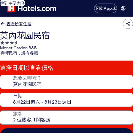
跳到主要內容
下載 App
查看所有住宿
莫內花園民宿
3.5
Monet Garden B&B
星
壽豐民宿，設有餐廳
級
住
選擇日期以查看價格
宿
想要去哪裡？
日期
旅客