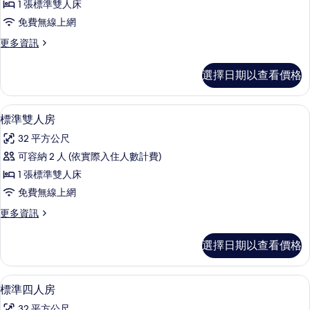
所
人
1 張標準雙人床
人
床
有
免費無線上網
的
房
相
詳
更
更多資訊
的
情
多
片
所
高
選擇日期以查看價格
級
有
雙
相
人
標準雙人房 | 書桌、隔音、免費無線上
顯
9
房
標準雙人房
片
示
的
32 平方公尺
詳
標
情
可容納 2 人 (依實際入住人數計費)
準
1 張標準雙人床
雙
免費無線上網
人
更
更多資訊
房
多
的
標
選擇日期以查看價格
準
所
雙
有
人
標準四人房 | 客房設施服務
顯
6
房
標準四人房
相
示
的
32 平方公尺