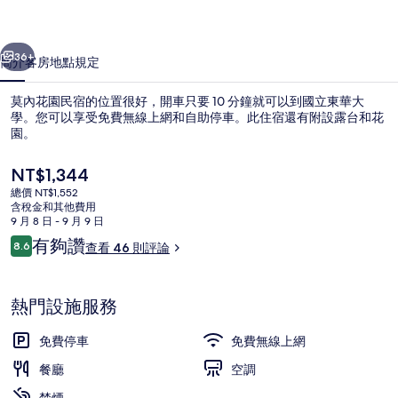
的
一個
下一個
相
36+
簡介
客房
地點
規定
片
莫內花園民宿的位置很好，開車只要 10 分鐘就可以到國立東華大
集
學。您可以享受免費無線上網和自助停車。此住宿還有附設露台和花
園。
目
NT$1,344
前
總價 NT$1,552
的
含稅金和其他費用
價
9 月 8 日 - 9 月 9 日
格
評
有夠讚
8.6
查看 46 則評論
走廊
是
8.6 分，滿分 10 分，
論
NT$1,344
熱門設施服務
免費停車
免費無線上網
餐廳
空調