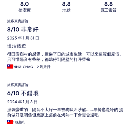
8.0
8.8
8.8
整潔度
地點
員工素質
評
旅客真實評論
論
8/10 非常好
2025 年 1 月 31 日
慢活旅遊
很田園鄉村的感覺，厭倦平日的城市生活，可以來這渡假度假。
只可惜隔音有些差，都聽得到隔壁的打呼聲😅
YING-CHAO，2 晚旅行
旅客真實評論
6/10 不錯哦
2024 年 1 月 3 日
濕氣蠻重的，隔音不太好一早被狗吠叫吵醒……早餐也是冷的 提
前做好沒關係但應該上桌前在烤熱一下會更合適吧
1 晚旅行