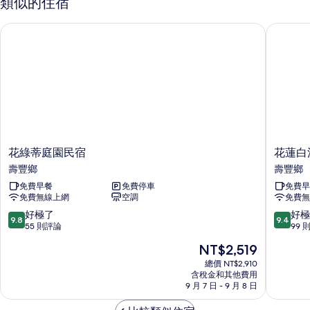
類似的住宿
房
有
的
花綠蒂庭園民宿
花蓮白浪
相
詳
情
片
花
花
花綠蒂庭園民宿
花蓮白
綠
蓮
壽豐鄉
壽豐鄉
蒂
白
免費早餐
免費停車
免費早
庭
浪
免費無線上網
空調
免費無
園
滔
民
滔
9.8
9.4
好極了
好極
9.8
9.4
宿
民
分，
分，
55 則評論
99 
壽
宿
滿
滿
現
NT$2,519
豐
壽
分
分
在
鄉
豐
10
10
總價 NT$2,910
價
含稅金和其他費用
鄉
分，
分，
格
9 月 7 日 - 9 月 8 日
好
好
為
極
極
NT$2,519