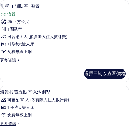
別墅, 1 間臥室, 海景 | 1 間臥室、
顯
所
6
房,
別墅, 1 間臥室, 海景
示
海
有
海景
景
別
相
(Villa,
25 平方公尺
墅,
Bedroom)
片
1 間臥室
的
1
詳
可容納 3 人 (依實際入住人數計費)
間
情
1 張特大雙人床
臥
免費無線上網
室,
更
更多資訊
海
多
景
別
選擇日期以查看價格
墅,
的
1
所
間
1 間臥室、高級寢具、客房內保險箱、
顯
6
臥
有
海景拉賈五臥室泳池別墅
示
室,
相
可容納 10 人 (依實際入住人數計費)
海
海
片
景
1 張特大雙人床
景
的
免費無線上網
詳
拉
情
更
更多資訊
賈
多