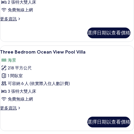
Pool
2 張特大雙人床
Villa
免費無線上網
的
更
更多資訊
所
多
Two
有
選擇日期以查看價格
Bedroom
相
Ocean
View
片
Three Bedroom Ocean View Po
顯
11
Pool
Three Bedroom Ocean View Pool Villa
示
Villa
海景
的
Three
詳
218 平方公尺
Bedroom
情
1 間臥室
Ocean
可容納 6 人 (依實際入住人數計費)
View
Pool
3 張特大雙人床
Villa
免費無線上網
的
更
更多資訊
所
多
Three
有
選擇日期以查看價格
Bedroom
相
Ocean