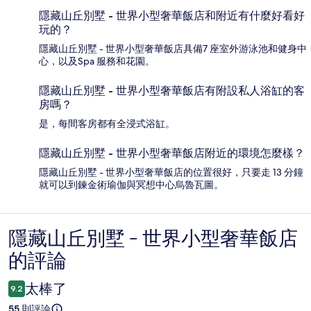
隱藏山丘別墅 - 世界小型奢華飯店和附近有什麼好看好
玩的？
隱藏山丘別墅 - 世界小型奢華飯店具備7 座室外游泳池和健身中
心，以及Spa 服務和花園。
隱藏山丘別墅 - 世界小型奢華飯店有附設私人浴缸的客
房嗎？
是，每間客房都有全浸式浴缸。
隱藏山丘別墅 - 世界小型奢華飯店附近的環境怎麼樣？
隱藏山丘別墅 - 世界小型奢華飯店的位置很好，只要走 13 分鐘
就可以到鍊金術瑜伽與冥想中心烏魯瓦圖。
隱藏山丘別墅 - 世界小型奢華飯店
評
的評論
論
太棒了
9.2
55 則評論