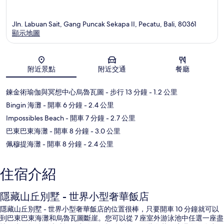
Jln. Labuan Sait, Gang Puncak Sekapa II, Pecatu, Bali, 80361
顯示地圖
地圖
附近景點
附近交通
餐廳
鍊金術瑜伽與冥想中心烏魯瓦圖
- 步行 13 分鐘
- 1.2 公里
Bingin 海灘
- 開車 6 分鐘
- 2.4 公里
Impossibles Beach
- 開車 7 分鐘
- 2.7 公里
巴東巴東海灘
- 開車 8 分鐘
- 3.0 公里
佩穆提海灘
- 開車 8 分鐘
- 2.4 公里
住宿介紹
隱藏山丘別墅 - 世界小型奢華飯店
隱藏山丘別墅 - 世界小型奢華飯店的位置很棒，只要開車 10 分鐘就可以
到巴東巴東海灘和烏魯瓦圖斷崖。您可以從 7 座室外游泳池中任選一座盡