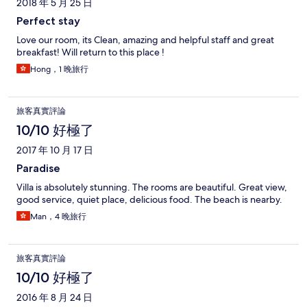
2018 年 5 月 25 日
customer experience. We appreciated all the staff.
Unfortunately the building noise from the construction site is
Perfect stay
real, please take this into account if considering to stay. It is not
Love our room, its Clean, amazing and helpful staff and great
the fault of Hidden Hills Villas and they can’t control the building
breakfast! Will return to this place !
work. For us though, the wonderful experience outweighed the
annoyance of the noise.
Hong，1 晚旅行
旅客真實評論
10/10 好極了
2017 年 10 月 17 日
Paradise
Villa is absolutely stunning. The rooms are beautiful. Great view,
good service, quiet place, delicious food. The beach is nearby.
Man，4 晚旅行
旅客真實評論
10/10 好極了
2016 年 8 月 24 日