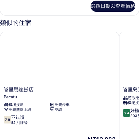
詳
兩
帶
選擇日期以查看價格
有
情
海
臥
景
相
室
的
類似的住宿
片
兩
泳
臥
峇里懸崖飯店
峇里島寰
池
室
泳
別
池
墅
別
墅
的
的
所
詳
有
情
相
峇
峇
峇里懸崖飯店
峇里島
片
里
里
Pecatu
游泳池
懸
島
機場接
機場接送
免費停車
崖
寰
免費無線上網
空調
9.4
好極
飯
庭
9.4
分，
203
店
逐
7.8
不錯哦
7.8
滿
Pecatu
浪
分，
82 則評論
分
度
滿
10
假
分
現
分，