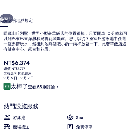
-
一個
下一個
世
124+
簡介
客房
地點
規定
界
隱藏山丘別墅 - 世界小型奢華飯店的位置很棒，只要開車 10 分鐘就可
小
以到巴東巴東海灘和烏魯瓦圖斷崖。您可以從 7 座室外游泳池中任選
型
一座盡情玩水，然後到池畔酒吧小酌一兩杯放鬆一下。此奢華飯店還
有健身中心、露台和花園。
奢
目
NT$6,374
華
前
總價 NT$7,777
飯
的
含稅金和其他費用
價
9 月 6 日 - 9 月 7 日
店
客房景觀
格
評
太棒了
9.2
查看 55 則評論
是
9.2 分，滿分 10 分，
的
論
NT$6,374
相
熱門設施服務
片
游泳池
Spa
集
機場接送
免費停車