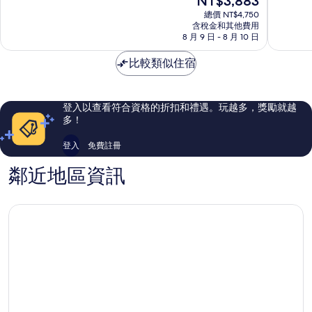
NT$3,883
村
10
在
好
分，
總價 NT$4,750
價
極
不
含稅金和其他費用
格
了，
8 月 9 日 - 8 月 10 日
錯
為
203
哦，
NT$3,883
則
比較類似住宿
82
評
則
論
評
論
登入以查看符合資格的折扣和禮遇。玩越多，獎勵就越
多！
登入
免費註冊
鄰近地區資訊