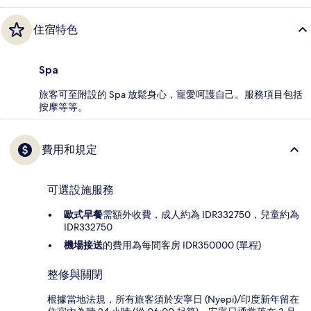
住宿特色
Spa
旅客可至附設的 Spa 放鬆身心，寵愛呵護自己。服務項目包括
按摩等等。
費用和規定
可選設施服務
歐式早餐
需額外收費，成人約為 IDR332750，兒童約為
IDR332750
機場接送
的費用為每間客房 IDR350000 (單程)
整修與關閉
根據當地法規，所有旅客須於安寧日 (Nyepi)/印度新年留在