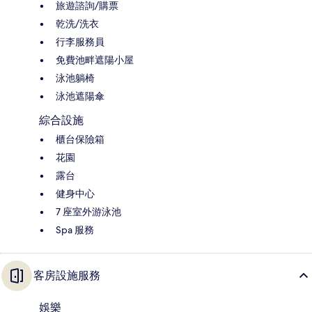
旅遊諮詢/購票
乾洗/洗衣
行李服務員
免費池畔遮陽小屋
泳池躺椅
泳池遮陽傘
綜合設施
櫃台保險箱
花園
露台
健身中心
7 座室外游泳池
Spa 服務
客房設施服務
娛樂