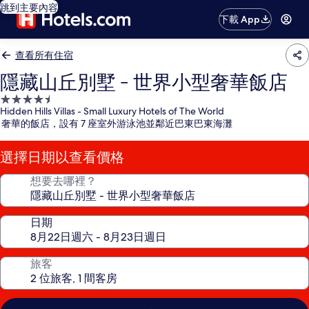
跳到主要內容
下載 App
查看所有住宿
隱藏山丘別墅 - 世界小型奢華飯店
4.5
Hidden Hills Villas - Small Luxury Hotels of The World
星
奢華的飯店，設有 7 座室外游泳池並鄰近巴東巴東海灘
級
住
選擇日期以查看價格
宿
想要去哪裡？
日期
旅客