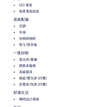
LED 電視
衛星電視頻道
居家配備
空調
吊扇
浴袍和拖鞋
熨斗/熨衣板
一夜好眠
遮光布/窗簾
開夜床服務
高級寢具
搖籃/嬰兒床 (付費)
折疊床/加床 (付費)
舒適生活
獨特設計風格