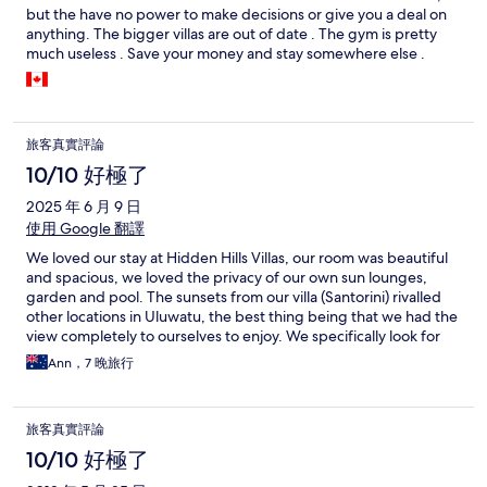
but the have no power to make decisions or give you a deal on
anything. The bigger villas are out of date . The gym is pretty
much useless . Save your money and stay somewhere else .
旅客真實評論
10/10 好極了
2025 年 6 月 9 日
使用 Google 翻譯
We loved our stay at Hidden Hills Villas, our room was beautiful
and spacious, we loved the privacy of our own sun lounges,
garden and pool. The sunsets from our villa (Santorini) rivalled
other locations in Uluwatu, the best thing being that we had the
view completely to ourselves to enjoy. We specifically look for
smaller, boutique hotels as we feel comfortable with fewer
Ann，7 晚旅行
people, and have better experiences with being welcomed by
the staff as friends. The staff at Hidden Villas truly were
amazing, and we left feeling like family members. From the
旅客真實評論
moment we arrived, we were greeted by our names, and the
smiles were consistently spontaneous. There are too many to
10/10 好極了
single out as everyone from all roles contributed to our overall