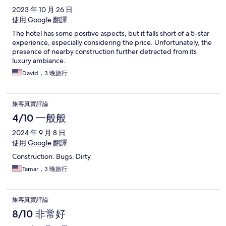
2023 年 10 月 26 日
使用 Google 翻譯
The hotel has some positive aspects, but it falls short of a 5-star
experience, especially considering the price. Unfortunately, the
presence of nearby construction further detracted from its
luxury ambiance.
David，3 晚旅行
旅客真實評論
4/10 一般般
2024 年 9 月 8 日
使用 Google 翻譯
Construction. Bugs. Dirty
Tamar，3 晚旅行
旅客真實評論
8/10 非常好