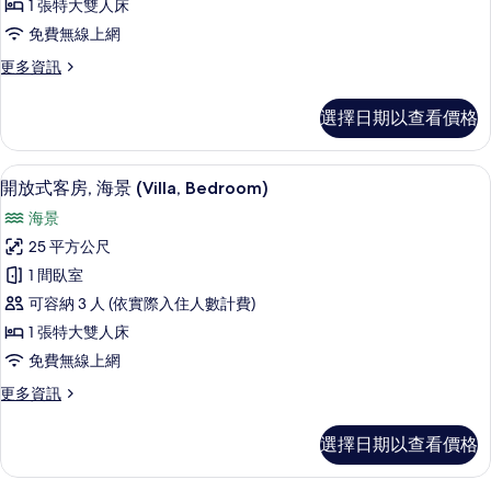
Villa
1 張特大雙人床
詳
的
免費無線上網
情
所
更
更多資訊
多
有
Studio
相
選擇日期以查看價格
Bedroom
片
Garden
View
開放式客房, 海景 (Villa, Bedroo
顯
13
Villa
開放式客房, 海景 (Villa, Bedroom)
示
的
海景
詳
開
情
25 平方公尺
放
1 間臥室
式
可容納 3 人 (依實際入住人數計費)
客
1 張特大雙人床
房,
免費無線上網
海
更
更多資訊
景
多
(Villa,
開
選擇日期以查看價格
放
Bedroom)
式
的
客