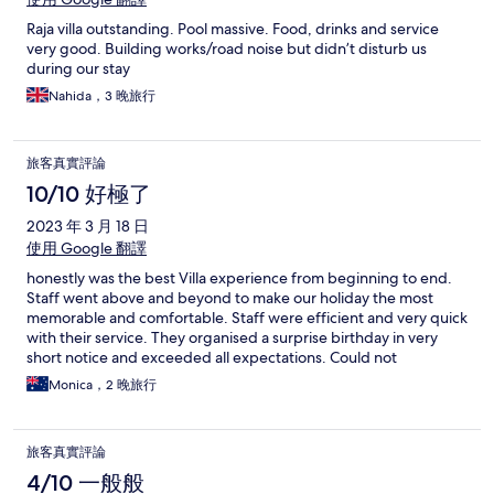
Raja villa outstanding. Pool massive. Food, drinks and service
very good. Building works/road noise but didn’t disturb us
during our stay
Nahida，3 晚旅行
旅客真實評論
10/10 好極了
2023 年 3 月 18 日
使用 Google 翻譯
honestly was the best Villa experience from beginning to end.
Staff went above and beyond to make our holiday the most
memorable and comfortable. Staff were efficient and very quick
with their service. They organised a surprise birthday in very
short notice and exceeded all expectations. Could not
recommend a better place to stay in Bali ! Definitely recommend
Monica，2 晚旅行
this place !!
旅客真實評論
4/10 一般般