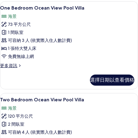
客
One Bedroom Ocean View Pool Vill
顯
21
One Bedroom Ocean View Pool Villa
房
示
篩
海景
One
選
73 平方公尺
Bedroom
條
1 間臥室
Ocean
件
可容納 3 人 (依實際入住人數計費)
View
Pool
1 張特大雙人床
Villa
免費無線上網
的
更
更多資訊
所
多
One
有
選擇日期以查看價格
Bedroom
相
Ocean
View
片
Two Bedroom Ocean View Pool
顯
11
Pool
Two Bedroom Ocean View Pool Villa
示
Villa
海景
的
Two
詳
120 平方公尺
Bedroom
情
2 間臥室
Ocean
可容納 4 人 (依實際入住人數計費)
View