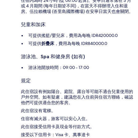
住宿內為時 24 小時 (從 06:00 起算)。安寧日通常落在 3 月
或 4 月期間 (每年日期皆不同)，在當天不得辦理入住和退
房。伍拉賴機場 (峇里島國際機場) 在安寧日當天也會關閉。
兒童和加床
可提供搖籃/嬰兒床，費用為每晚 IDR420000.0
可提供
折疊床
，費用為每晚 IDR840000.0
游泳池、Spa 和健身房 (如有)
游泳池開放時間：09:00 - 17:00
規定
此住宿設有例如陽台、庭院、露台等可能不適合兒童使用的
戶外空間。如有疑慮，建議您在入住前與住宿方聯絡，確認
他們可提供適合您的客房。
此住宿沒有電梯。
住宿有滅火器，旅客可以安心入住。
此住宿接受信用卡及現金等付款方式。
接受以下信用卡：Visa 卡、萬事達卡