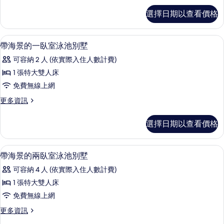
五
海
選擇日期以查看價格
景
臥
拉
室
賈
游泳池 | 7 座室外游泳池，開放時間為 
顯
2
五
帶海景的一臥室泳池別墅
泳
示
臥
池
可容納 2 人 (依實際入住人數計費)
室
帶
泳
別
1 張特大雙人床
海
池
墅
免費無線上網
別
景
墅
的
更
更多資訊
的
的
多
所
詳
一
帶
選擇日期以查看價格
有
情
海
臥
景
相
室
的
1 間臥室、高級寢具、客房內保險箱、
顯
片
7
一
帶海景的兩臥室泳池別墅
泳
示
臥
池
可容納 4 人 (依實際入住人數計費)
室
帶
泳
別
1 張特大雙人床
海
池
墅
免費無線上網
別
景
墅
的
更
更多資訊
的
的
多
所