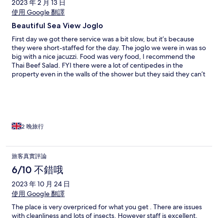
2023 年 2 月 13 日
使用 Google 翻譯
Beautiful Sea View Joglo
First day we got there service was a bit slow, but it’s because
they were short-staffed for the day. The joglo we were in was so
big with a nice jacuzzi. Food was very food, I recommend the
Thai Beef Salad. FYI there were a lot of centipedes in the
property even in the walls of the shower but they said they can’t
do anything about them, they regularly fog the property but
the centipedes keep coming back so you just gotta keep an eye
out for them.
2 晚旅行
旅客真實評論
6/10 不錯哦
2023 年 10 月 24 日
使用 Google 翻譯
The place is very overpriced for what you get . There are issues
with cleanliness and lots of insects. However staff is excellent,