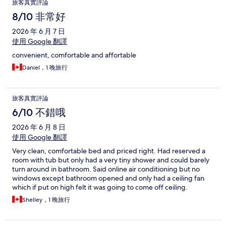
旅客真實評論
論
8/10 非常好
2026 年 6 月 7 日
使用 Google 翻譯
convenient, comfortable and affortable
Daniel，1 晚旅行
旅客真實評論
6/10 不錯哦
2026 年 6 月 8 日
使用 Google 翻譯
Very clean, comfortable bed and priced right. Had reserved a
room with tub but only had a very tiny shower and could barely
turn around in bathroom. Said online air conditioning but no
windows except bathroom opened and only had a ceiling fan
which if put on high felt it was going to come off ceiling.
Friendly staff
Shelley，1 晚旅行