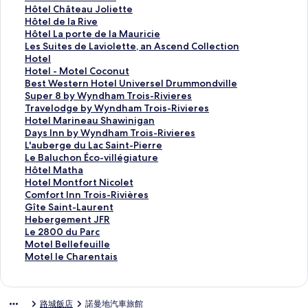
a
g
0
e
l
H
Hôtel Château Joliette
c
e
S
l
t
ô
H
Hôtel de la Rive
a
d
t
L
a
t
ô
H
Hôtel La porte de la Mauricie
c
u
-
e
H
e
t
ô
L
Les Suites de Laviolette, an Ascend Collection
o
L
L
D
o
l
e
t
e
Hotel
m
a
a
e
t
C
l
e
s
H
Hotel - Motel Coconut
i
c
u
a
e
h
d
l
S
o
B
Best Western Hotel Universel Drummondville
e
-
r
u
l
â
e
L
u
t
e
S
Super 8 by Wyndham Trois-Rivieres
的
à
e
v
s
t
l
a
i
e
s
u
T
Travelodge by Wyndham Trois-Rivieres
連
-
n
i
b
e
a
p
t
l
t
p
r
H
Hotel Marineau Shawinigan
結
l
t
l
y
a
R
o
e
-
W
e
a
o
D
Days Inn by Wyndham Trois-Rivieres
'
的
l
M
u
i
r
s
M
e
r
v
t
a
L
L'auberge du Lac Saint-Pierre
E
連
e
a
J
v
t
d
o
s
8
e
e
y
'
L
Le Baluchon Éco-villégiature
a
結
的
r
o
e
e
e
t
t
b
l
l
s
a
e
H
Hôtel Matha
u
連
r
l
的
d
L
e
e
y
o
M
I
u
B
ô
H
Hotel Montfort Nicolet
-
結
i
i
連
e
a
l
r
W
d
a
n
b
a
t
o
C
Comfort Inn Trois-Rivières
C
o
e
結
l
v
C
n
y
g
r
n
e
l
e
t
o
G
Gîte Saint-Laurent
l
t
t
a
i
o
H
n
e
i
b
r
u
l
e
m
î
H
Hebergement JFR
a
t
t
M
o
c
o
d
b
n
y
g
c
M
l
f
t
e
L
Le 2800 du Parc
i
T
e
a
l
o
t
h
y
e
W
e
h
a
M
o
e
b
e
M
Motel Bellefeuille
r
r
的
u
e
n
e
a
W
a
y
d
o
t
o
r
S
e
2
o
M
Motel le Charentais
e
o
連
r
t
u
l
m
y
u
n
u
n
h
n
t
a
r
8
t
o
的
i
結
i
t
t
U
T
n
S
d
L
É
a
t
I
i
g
0
e
t
連
s
c
e
的
n
r
d
h
h
a
c
的
f
n
n
e
0
l
e
路城飯店
諾曼地汽車旅館
結
R
i
,
連
i
o
h
a
a
c
o
連
o
n
t
m
d
B
l