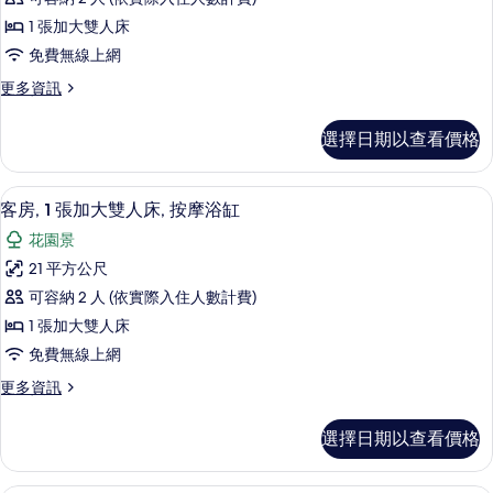
人
客
有
床
1 張加大雙人床
房,
的
相
免費無線上網
詳
1
片
情
更
更多資訊
張
多
加
豪
選擇日期以查看價格
華
大
客
雙
房,
客房, 1 張加大雙人床, 按摩浴缸 | 
顯
7
1
人
客房, 1 張加大雙人床, 按摩浴缸
示
張
床
花園景
加
客
的
大
21 平方公尺
房,
雙
所
可容納 2 人 (依實際入住人數計費)
人
1
有
床
1 張加大雙人床
張
的
相
免費無線上網
詳
加
片
情
更
更多資訊
大
多
雙
客
選擇日期以查看價格
房,
人
1
床,
張