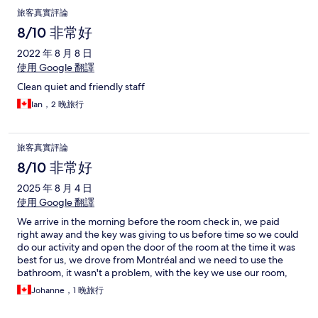
旅客真實評論
8/10 非常好
2022 年 8 月 8 日
使用 Google 翻譯
Clean quiet and friendly staff
Ian，2 晚旅行
旅客真實評論
8/10 非常好
2025 年 8 月 4 日
使用 Google 翻譯
We arrive in the morning before the room check in, we paid
right away and the key was giving to us before time so we could
do our activity and open the door of the room at the time it was
best for us, we drove from Montréal and we need to use the
bathroom, it wasn't a problem, with the key we use our room,
nice owner
Johanne，1 晚旅行