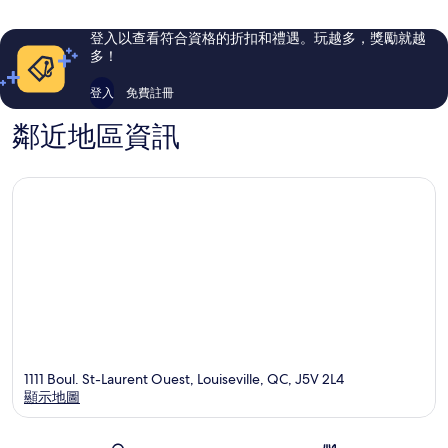
則
則
評
評
登入以查看符合資格的折扣和禮遇。玩越多，獎勵就越
論
論
多！
登入
免費註冊
鄰近地區資訊
1111 Boul. St-Laurent Ouest, Louiseville, QC, J5V 2L4
顯示地圖