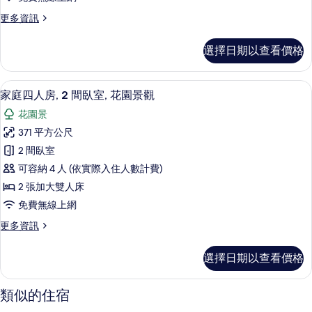
張
更
更多資訊
床
多
的
經
選擇日期以查看價格
典
所
客
有
房,
書桌、免費無線上網、床單
顯
2
多
家庭四人房, 2 間臥室, 花園景觀
相
示
張
片
花園景
床
家
的
371 平方公尺
庭
詳
2 間臥室
情
四
可容納 4 人 (依實際入住人數計費)
人
2 張加大雙人床
房,
免費無線上網
2
更
更多資訊
間
多
臥
家
選擇日期以查看價格
庭
室,
四
花
人
類似的住宿
房,
園