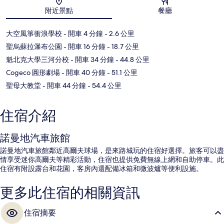
地圖
附近景點
餐廳
大空風箏衝浪學校
- 開車 4 分鐘
- 2.6 公里
聖烏蘇拉瀑布公園
- 開車 16 分鐘
- 18.7 公里
魁北克大學三河分校
- 開車 34 分鐘
- 44.8 公里
Cogeco 圓形劇場
- 開車 40 分鐘
- 51.1 公里
聖母大教堂
- 開車 44 分鐘
- 54.4 公里
住宿介紹
諾曼地汽車旅館
諾曼地汽車旅館鄰近高爾夫球場，是來路城玩的住宿好選擇。旅客可以盡
情享受迷你高爾夫等精彩活動，住宿也提供免費無線上網和自助停車。此
住宿有附設露台和花園，客房內還配備冰箱和微波爐等便利設施。
更多此住宿的相關資訊
住宿摘要