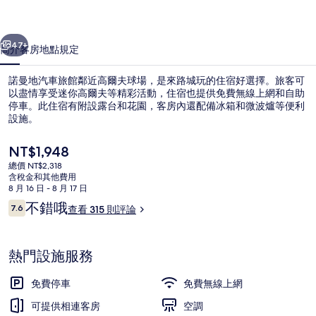
館
一個
下一個
的
47+
簡介
客房
地點
規定
相
諾曼地汽車旅館鄰近高爾夫球場，是來路城玩的住宿好選擇。旅客可
片
以盡情享受迷你高爾夫等精彩活動，住宿也提供免費無線上網和自助
停車。此住宿有附設露台和花園，客房內還配備冰箱和微波爐等便利
集
設施。
目
NT$1,948
前
總價 NT$2,318
的
含稅金和其他費用
價
8 月 16 日 - 8 月 17 日
外觀
格
評
不錯哦
7.6
查看 315 則評論
是
7.6 分，滿分 10 分，
論
NT$1,948
熱門設施服務
免費停車
免費無線上網
可提供相連客房
空調