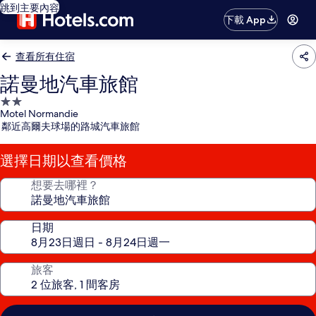
跳到主要內容
下載 App
查看所有住宿
諾曼地汽車旅館
2.0
Motel Normandie
星
鄰近高爾夫球場的路城汽車旅館
級
住
選擇日期以查看價格
宿
想要去哪裡？
日期
旅客