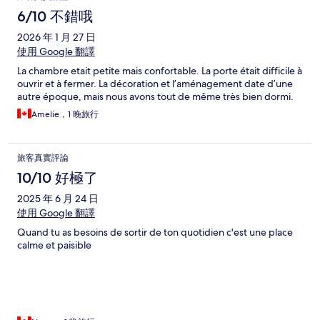
6/10 不錯哦
2026 年 1 月 27 日
使用 Google 翻譯
La chambre etait petite mais confortable. La porte était difficile à
ouvrir et à fermer. La décoration et l’aménagement date d’une
autre époque, mais nous avons tout de même très bien dormi.
Amelie，1 晚旅行
旅客真實評論
10/10 好極了
2025 年 6 月 24 日
使用 Google 翻譯
Quand tu as besoins de sortir de ton quotidien c'est une place
calme et paisible