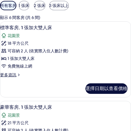
可
所有客房
1 張床
2 張床
3 張床以上
用
的
顯示 6 間客房 (共 6 間)
客
書桌、免費無線上網、床單
顯
17
標準客房, 1 張加大雙人床
房
示
篩
花園景
標
選
18 平方公尺
準
條
可容納 2 人 (依實際入住人數計費)
客
件
1 張加大雙人床
房,
免費無線上網
1
更
更多資訊
張
多
加
標
選擇日期以查看價格
準
大
客
雙
房,
書桌、免費無線上網、床單
顯
22
1
人
豪華客房, 1 張加大雙人床
示
張
床
花園景
加
豪
的
大
21 平方公尺
華
雙
所
可容納 2 人 (依實際入住人數計費)