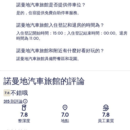
諾曼地汽車旅館是否提供停車位？
是的，住宿提供免費自助停車服務。
諾曼地汽車旅館入住登記和退房的時間為？
入住登記開始時間：15:00；入住登記結束時間：00:00。退房
時間為 11:00。
諾曼地汽車旅館和附近有什麼好看好玩的？
諾曼地汽車旅館具備野餐區和花園。
諾曼地汽車旅館的評論
評
論
不錯哦
7.6
315 則評論
7.8
7.0
7.8
整潔度
地點
員工素質
評