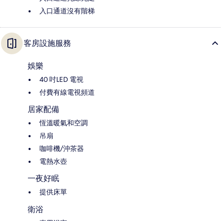
入口通道沒有階梯
客房設施服務
娛樂
40 吋LED 電視
付費有線電視頻道
居家配備
恆溫暖氣和空調
吊扇
咖啡機/沖茶器
電熱水壺
一夜好眠
提供床單
衛浴