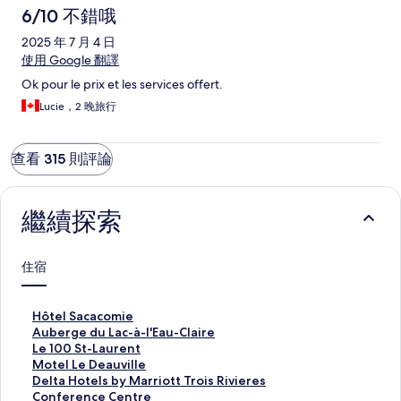
6/10 不錯哦
2025 年 7 月 4 日
使用 Google 翻譯
Ok pour le prix et les services offert.
Lucie，2 晚旅行
查看 315 則評論
繼續探索
住宿
H
Hôtel Sacacomie
ô
A
Auberge du Lac-à-l'Eau-Claire
t
u
L
Le 100 St-Laurent
e
b
e
M
Motel Le Deauville
l
e
1
o
D
Delta Hotels by Marriott Trois Rivieres
S
r
0
t
e
Conference Centre