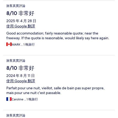
旅客真實評論
8/10 非常好
2025 年 4 月 28 日
使用 Google 翻譯
Good accommodation; fairly reasonable quote; near the
freeway. If the quote is reasonable, would likely say here again.
MARK，1 晚旅行
旅客真實評論
8/10 非常好
2024 年 8 月 11 日
使用 Google 翻譯
Parfait pour une nuit, vieillot, salle de bain pas super propre,
mais pour une nuit c'est passable.
Caroline，1 晚旅行
旅客真實評論