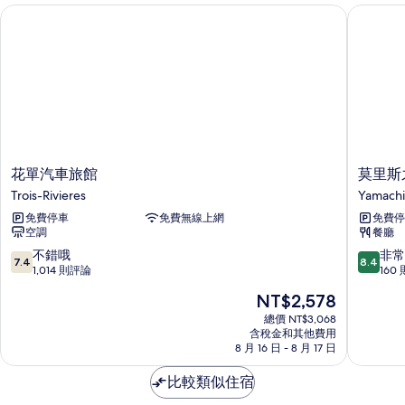
2
景
花單汽車旅館
莫里斯之
間
觀
臥
室,
的
花
所
園
景
有
觀
相
的
詳
片
情
花
莫
花單汽車旅館
莫里斯
單
里
Trois-Rivieres
Yamach
汽
斯
免費停車
免費無線上網
免費停
車
之
空調
餐廳
旅
門
館
飯
7.4
8.4
不錯哦
非常
7.4
8.4
Trois-
店
分，
分，
1,014 則評論
160
Rivieres
Yamachi
滿
滿
現
NT$2,578
分
分
在
10
10
總價 NT$3,068
價
含稅金和其他費用
分，
分，
格
8 月 16 日 - 8 月 17 日
不
非
為
錯
常
NT$2,578
比較類似住宿
哦，
好，
1,014
160