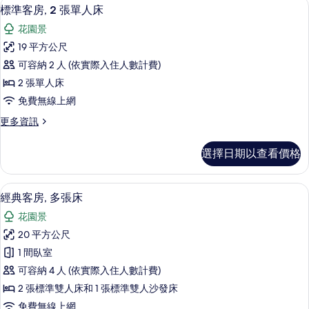
免費盥洗用品、毛巾、肥皂、洗髮精
顯
1
加
按
標準客房, 2 張單人床
示
大
摩
花園景
雙
標
浴
人
19 平方公尺
準
床,
缸
可容納 2 人 (依實際入住人數計費)
按
客
的
摩
2 張單人床
房,
浴
所
免費無線上網
缸
2
有
的
更
更多資訊
張
詳
多
相
單
情
標
片
選擇日期以查看價格
準
人
客
床
房,
經典客房, 多張床 | 書桌、免費無線上
顯
6
2
的
經典客房, 多張床
示
張
所
花園景
單
經
有
人
20 平方公尺
典
床
相
1 間臥室
的
客
片
詳
可容納 4 人 (依實際入住人數計費)
房,
情
2 張標準雙人床和 1 張標準雙人沙發床
多
免費無線上網