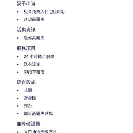
親子出遊
兒童免費入住 (見詳情)
迷你高爾夫
活動資訊
迷你高爾夫
服務項目
24 小時櫃台服務
洗衣設施
腳踏車租借
綜合設施
花園
野餐區
露台
鄰近高爾夫球場
無障礙設施
入口通道光線充足