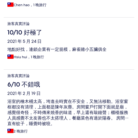
Chen hao，1 晚旅行
旅客真實評論
10/10 好極了
2021 年 5 月 24 日
地點好找，連鎖企業有一定規模，麻雀雖小五臟俱全
Hsiu hui，1 晚旅行
旅客真實評論
6/10 不錯哦
2021 年 2 月 19 日
浴室的檜木桶太高，垮進去時實在不安全，又無法移動。浴室窗
框都沒有清理，上面都是陳年灰塵。房間窗戶打開下面就是廟，
感覺很奇怪，不時傳來燒香的味道，早上還有敲鐘聲；櫃檯服務
人員感覺不太友善也不太搭理人，餐廳菜色有過於陽春。 房間ㄧ
直有蚊子，睡覺時被咬。
2 晚旅行