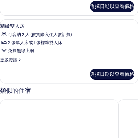
房
精
選擇日期以查看價格
緻
的
三
所
人
1 間臥室、羽絨被、書桌、遮光布/窗簾
顯
1
房
精緻雙人房
有
示
的
相
可容納 2 人 (依實際入住人數計費)
詳
精
情
片
2 張單人床或 1 張標準雙人床
緻
免費無線上網
雙
更
更多資訊
人
多
房
精
選擇日期以查看價格
緻
的
雙
所
人
類似的住宿
房
有
的
丰居一中館
法堤商旅
相
詳
情
片