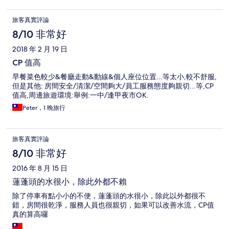
旅客真實評論
8/10 非常好
2018 年 2 月 19 日
CP 值高
早餐菜色較少&餐廳走動&動線&個人座位位置...等太小,較不舒服,
但是其他: 房間安全/清潔/空間夠大/員工服務態度夠親切...等,CP
值高,周邊旅遊環境:舉例:一中/逢甲夜市OK.
Peter，1 晚旅行
旅客真實評論
8/10 非常好
2016 年 8 月 15 日
蓮蓬頭的水很小，除此外都不賴
除了停車有點小小的不便，蓮蓬頭的水很小，除此以外都很不
錯，房間很乾淨，服務人員也很親切，如果可以改善水流，CP值
真的算高囉