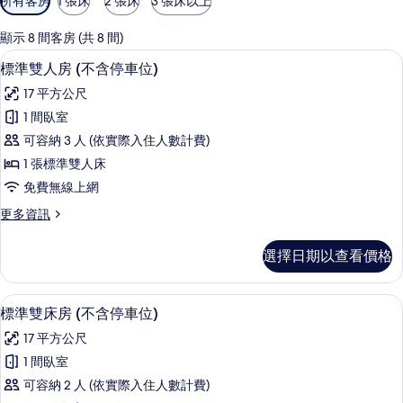
所有客房
1 張床
2 張床
3 張床以上
用
的
顯示 8 間客房 (共 8 間)
客
標準雙人房 (不含停車位) | 1 間臥室
顯
5
標準雙人房 (不含停車位)
房
示
篩
17 平方公尺
標
選
1 間臥室
準
條
可容納 3 人 (依實際入住人數計費)
雙
件
1 張標準雙人床
人
免費無線上網
房
更
更多資訊
(不
多
含
標
選擇日期以查看價格
準
停
雙
車
人
1 間臥室、羽絨被、書桌、遮光布/窗簾
顯
5
房
標準雙床房 (不含停車位)
位)
示
(不
的
17 平方公尺
含
標
停
所
1 間臥室
準
車
有
可容納 2 人 (依實際入住人數計費)
位)
雙