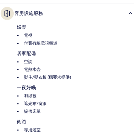
客房設施服務
娛樂
電視
付費有線電視頻道
居家配備
空調
電熱水壺
熨斗/熨衣板 (應要求提供)
一夜好眠
羽絨被
遮光布/窗簾
提供床單
衛浴
專用浴室