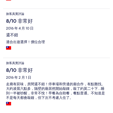
旅客真實評論
8/10 非常好
2016 年 4 月 10 日
還不錯
適合出遊選擇！價位合理
旅客真實評論
8/10 非常好
2016 年 2 月 1 日
走廊有菸味，房間還不錯！停車場和旁邊的廟合作，有點難找。
大約凌晨六點多，隔壁的廟居然開始敲鍾，敲了約莫二十下...睡
到一半被吵醒，非常不悅！早餐為自助餐，餐點普通。不知道是
不是每天都會敲鐘，但下次不考慮入住了。