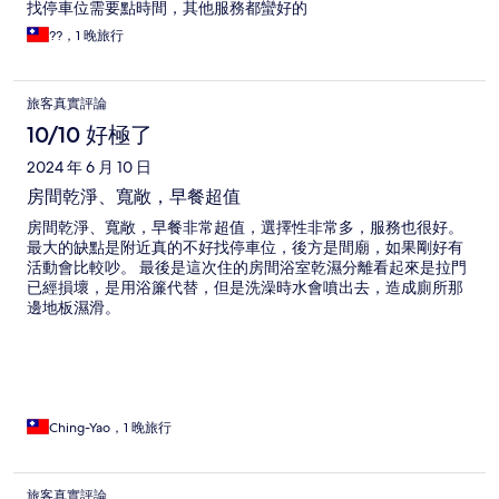
找停車位需要點時間，其他服務都蠻好的
??，1 晚旅行
旅客真實評論
10/10 好極了
2024 年 6 月 10 日
房間乾淨、寬敞，早餐超值
房間乾淨、寬敞，早餐非常超值，選擇性非常多，服務也很好。
最大的缺點是附近真的不好找停車位，後方是間廟，如果剛好有
活動會比較吵。 最後是這次住的房間浴室乾濕分離看起來是拉門
已經損壞，是用浴簾代替，但是洗澡時水會噴出去，造成廁所那
邊地板濕滑。
Ching-Yao，1 晚旅行
旅客真實評論