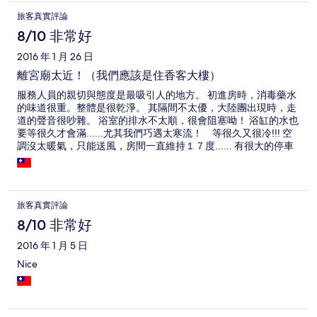
旅客真實評論
8/10 非常好
2016 年 1 月 26 日
離宮廟太近！（我們應該是住香客大樓）
服務人員的親切與態度是最吸引人的地方。 初進房時，消毒藥水
的味道很重。整體是很乾淨。 其隔間不太優，大陸團出現時，走
道的聲音很吵雜。 浴室的排水不太順，很會阻塞呦！ 浴缸的水也
要等很久才會滿......尤其我們巧遇太寒流！ 等很久又很冷!!! 空
調沒太暖氣，只能送風，房間一直維持１７度...... 有很大的停車
場，只是後頭的宮廟有法會一大早就在唸經和敲敲。。。
旅客真實評論
8/10 非常好
2016 年 1 月 5 日
Nice