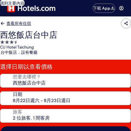
跳到主要內容
下載 App
查看所有住宿
西悠飯店台中店
3.5
CU Hotel Taichung
星
台中飯店，設有餐廳
級
住
選擇日期以查看價格
宿
想要去哪裡？
日期
旅客