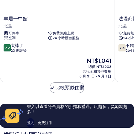
丰
法
丰居一中館
法堤商
居
堤
北區
北區
一
商
可停車
免費無線上網
免費無
中
旅
空調
24 小時櫃台服務
24 
館
北
北
區
9.2
7.6
太棒了
不錯
9.2
7.6
區
分，
分，
23 則評論
264
滿
滿
現
NT$1,041
分
分
在
10
10
總價 NT$1,203
價
含稅金和其他費用
分，
分，
格
8 月 31 日 - 9 月 1 日
太
不
為
棒
錯
NT$1,041
比較類似住宿
了，
哦，
23
264
則
則
評
評
登入以查看符合資格的折扣和禮遇。玩越多，獎勵就越
論
論
多！
登入
免費註冊