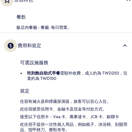
餐飲
飯店內餐廳 - 餐廳. 每日營業。
費用和規定
可選設施服務
吃到飽自助式早餐
需額外收費，成人約為 TWD250，兒
童約為 TWD150
規定
住宿有滅火器和煙霧探測器，旅客可以安心入住。
此住宿接受信用卡、金融卡及現金等付款方式。
接受以下信用卡：Visa 卡、萬事達卡、JCB 卡、銀聯卡
此住宿不提供一次性個人用品，例如梳子、沐浴棉、刮鬍用
品、指甲銼刀、擦鞋布等。