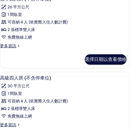
的
示
(不
所
26 平方公尺
含
標
車
有
1 間臥室
準
位)
相
可容納 4 人 (依實際入住人數計費)
的
四
詳
片
2 張標準雙人床
人
情
免費無線上網
房
更
更多資訊
(不
多
含
標
選擇日期以查看價格
準
停
四
車
人
1 間臥室、羽絨被、書桌、遮光布/窗簾
顯
5
房
高級四人房 (不含停車位)
位)
示
(不
的
30 平方公尺
含
高
停
所
1 間臥室
級
車
有
可容納 4 人 (依實際入住人數計費)
位)
四
的
相
2 張標準雙人床
人
詳
片
免費無線上網
情
房
更
更多資訊
(不
多