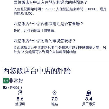
西悠飯店台中店入住登記和退房的時間為？
入住登記開始時間：15:30；入住登記結束時間：00:00。退房
時間為 11:00。
西悠飯店台中店內部或附近是否有餐廳？
是的，此住宿附設 1 間餐廳。
西悠飯店台中店附近的環境怎麼樣？
從西悠飯店台中店走路只要 11 分鐘就可以到中國醫藥大學，另
外走 15 分鐘還可以到國立自然科學博物館。
西悠飯店台中店的評論
評
論
非常好
8.4
52 則評論
8.6
7.0
8.4
整潔度
地點
員工素質