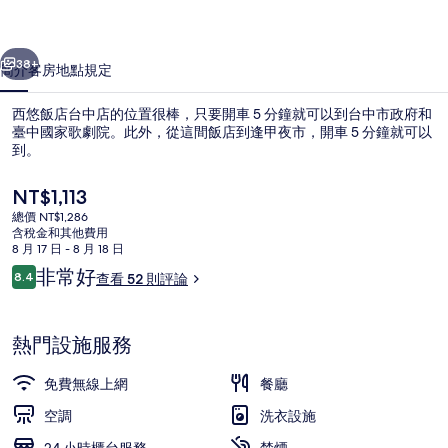
店
一個
下一個
的
38+
簡介
客房
地點
規定
相
西悠飯店台中店的位置很棒，只要開車 5 分鐘就可以到台中市政府和
片
臺中國家歌劇院。此外，從這間飯店到逢甲夜市，開車 5 分鐘就可以
到。
集
目
NT$1,113
前
總價 NT$1,286
的
含稅金和其他費用
價
8 月 17 日 - 8 月 18 日
格
評
非常好
8.4
查看 52 則評論
大廳
是
8.4 分，滿分 10 分，
論
NT$1,113
熱門設施服務
免費無線上網
餐廳
空調
洗衣設施