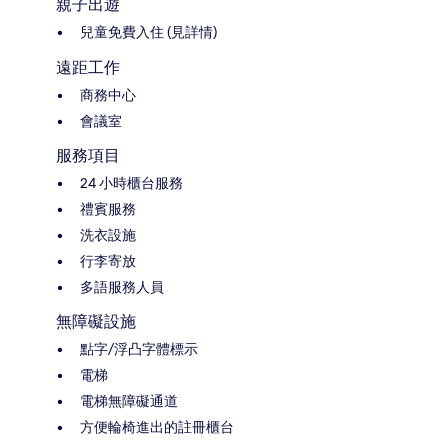
親子出遊
兒童免費入住 (見詳情)
遠距工作
商務中心
會議室
服務項目
24 小時櫃台服務
禮賓服務
洗衣設施
行李寄放
多語服務人員
無障礙設施
點字/浮凸字體標示
電梯
電梯無障礙通道
方便輪椅進出的註冊櫃台