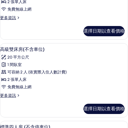
的
相
2 張單人床
床
詳
片
免費無線上網
情
房
更
更多資訊
(不
多
含
標
選擇日期以查看價格
準
停
雙
車
床
1 間臥室、羽絨被、書桌、遮光布/窗簾
顯
4
房
高級雙床房(不含車位)
位)
示
(不
的
20 平方公尺
含
高
停
所
1 間臥室
級
車
有
可容納 2 人 (依實際入住人數計費)
位)
雙
的
相
2 張單人床
床
詳
片
免費無線上網
情
房
更
更多資訊
(不
多
含
高
選擇日期以查看價格
級
車
雙
位)
床
1 間臥室、羽絨被、書桌、遮光布/窗簾
顯
4
房
標準四人房 (不含停車位)