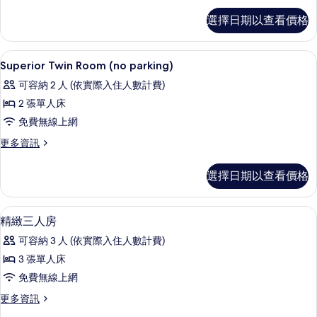
含
高
選擇日期以查看價格
級
停
四
車
人
1 間臥室、羽絨被、書桌、遮光布/窗簾
顯
4
房
Superior Twin Room (no parking)
位)
示
(不
的
可容納 2 人 (依實際入住人數計費)
含
Superior
停
所
2 張單人床
Twin
車
有
免費無線上網
Room
位)
的
相
(no
更
更多資訊
詳
多
parking)
片
情
Superior
的
選擇日期以查看價格
Twin
所
Room
(no
有
1 間臥室、羽絨被、書桌、遮光布/窗簾
顯
4
parking)
精緻三人房
相
示
的
可容納 3 人 (依實際入住人數計費)
詳
片
精
情
3 張單人床
緻
免費無線上網
三
更
更多資訊
人
多