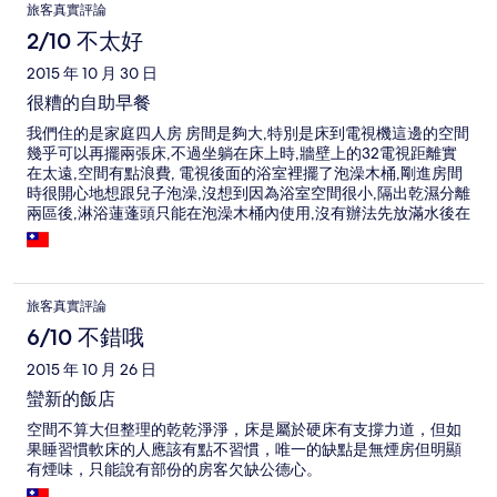
旅客真實評論
2/10 不太好
2015 年 10 月 30 日
很糟的自助早餐
我們住的是家庭四人房 房間是夠大,特別是床到電視機這邊的空間
幾乎可以再擺兩張床,不過坐躺在床上時,牆壁上的32電視距離實
在太遠,空間有點浪費, 電視後面的浴室裡擺了泡澡木桶,剛進房間
時很開心地想跟兒子泡澡,沒想到因為浴室空間很小,隔出乾濕分離
兩區後,淋浴蓮蓬頭只能在泡澡木桶內使用,沒有辦法先放滿水後在
旁邊沖澡後在進入木桶泡 ,只能站在木桶裡淋浴 桶子裡充滿洗澡
水的泡沫,所以這泡澡桶根本有跟沒有一樣 另外附的自助早餐牛奶
是熱的? 原來是奶粉泡的牛奶... &其他的食材整個 吃不下去,不如
去早餐店買比較實在!
旅客真實評論
6/10 不錯哦
2015 年 10 月 26 日
蠻新的飯店
空間不算大但整理的乾乾淨淨，床是屬於硬床有支撐力道，但如
果睡習慣軟床的人應該有點不習慣，唯一的缺點是無煙房但明顯
有煙味，只能說有部份的房客欠缺公德心。