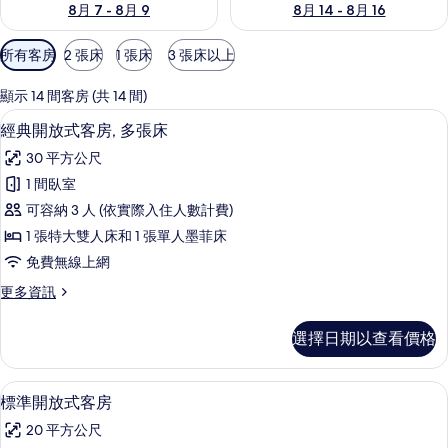
8月 7 - 8月 9
8月 14 - 8月 16
可
所有客房
2 張床
1 張床
3 張床以上
用
的
顯示 14 間客房 (共 14 間)
客
書桌、遮光布/窗簾、隔音、熨斗/熨衣
顯
1
經典開放式客房, 多張床
房
示
篩
30 平方公尺
經
選
1 間臥室
典
條
可容納 3 人 (依實際入住人數計費)
開
件
1 張特大雙人床和 1 張單人墨菲床
放
免費無線上網
式
更
更多資訊
客
多
房,
經
選擇日期以查看價格
典
多
開
張
放
標準開放式客房 | 私人廚房 | 咖啡機
顯
1
式
標準開放式客房
床
示
客
的
20 平方公尺
房,
標