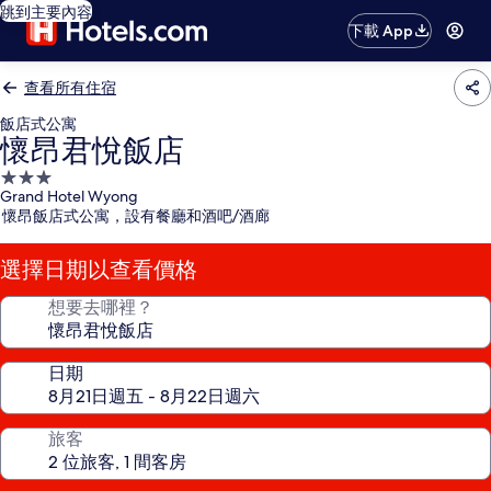
跳到主要內容
下載 App
查看所有住宿
飯店式公寓
懷昂君悅飯店
3.0
Grand Hotel Wyong
星
懷昂飯店式公寓，設有餐廳和酒吧/酒廊
級
住
選擇日期以查看價格
宿
想要去哪裡？
日期
旅客