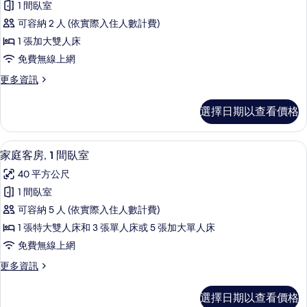
多
所
1 間臥室
準
張
有
可容納 2 人 (依實際入住人數計費)
床
開
的
相
1 張加大雙人床
放
詳
片
免費無線上網
情
式
更
更多資訊
客
多
房
標
選擇日期以查看價格
準
的
開
所
放
家庭客房, 1 間臥室 | 書桌、遮光布/
顯
3
式
家庭客房, 1 間臥室
有
示
客
相
40 平方公尺
房
家
的
片
1 間臥室
庭
詳
可容納 5 人 (依實際入住人數計費)
情
客
1 張特大雙人床和 3 張單人床或 5 張加大單人床
房,
免費無線上網
1
更
更多資訊
間
多
臥
家
選擇日期以查看價格
庭
室