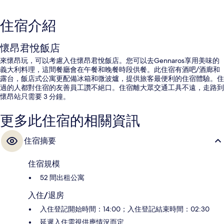
住宿介紹
懷昂君悅飯店
來懷昂玩，可以考慮入住懷昂君悅飯店。您可以去Gennaros享用美味的
義大利料理，這間餐廳會在午餐和晚餐時段供餐。此住宿有酒吧/酒廊和
露台，飯店式公寓更配備冰箱和微波爐，提供旅客最便利的住宿體驗。住
過的人都對住宿的友善員工讚不絕口。住宿離大眾交通工具不遠，走路到
懷昂站只需要 3 分鐘。
更多此住宿的相關資訊
住宿摘要
住宿規模
52 間出租公寓
入住/退房
入住登記開始時間：14:00；入住登記結束時間：02:30
延遲入住需視供應情況而定