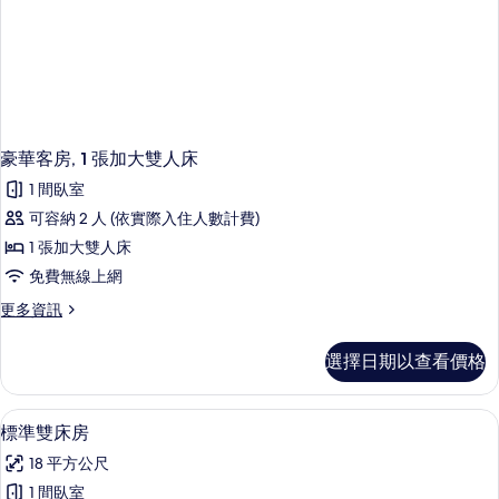
豪華客房, 1 張加大雙人床
1 間臥室
可容納 2 人 (依實際入住人數計費)
1 張加大雙人床
免費無線上網
更
更多資訊
多
豪
選擇日期以查看價格
華
客
房,
書桌、遮光布/窗簾、隔音、熨斗/熨衣
顯
1
1
標準雙床房
示
張
18 平方公尺
加
標
大
1 間臥室