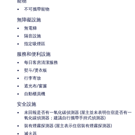
寵物
不可攜帶寵物
無障礙設施
無電梯
隔音設施
指定吸煙區
服務和便利設施
每日客房清潔服務
熨斗/燙衣板
行李寄放
遮光布/窗簾
自動櫃員機
安全設施
未回報是否有一氧化碳偵測器 (屋主並未表明住宿是否有一
氧化碳偵測器；建議自行攜帶手持式偵測器)
裝有煙霧探測器 (屋主表示住宿裝有煙霧探測器)
滅火器