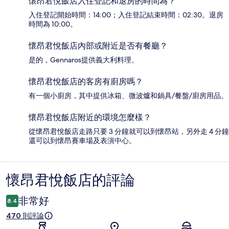
懷昂君悅飯店入住登記和退房的時間為？
入住登記開始時間：14:00；入住登記結束時間：02:30。退房
時間為 10:00。
懷昂君悅飯店內部或附近是否有餐廳？
是的，Gennaros提供義大利料理。
懷昂君悅飯店的客房有廚房嗎？
有一個小廚房，其中提供冰箱、微波爐和鍋具/餐盤/廚房用品。
懷昂君悅飯店附近的環境怎麼樣？
從懷昂君悅飯店走路只要 3 分鐘就可以到懷昂站，另外走 4 分鐘
還可以到懷昂賽車場及表演中心。
懷昂君悅飯店的評論
評
論
非常好
8.4
470 則評論