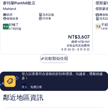
麥
傑
麥特蘭Punthill飯店
傑斯蒙
特
斯
Maitland
傑斯蒙
蘭
蒙
廚房
洗衣設施
機場接
Punthill
德
寵物友善
可停車
洗衣設
飯
行
店
政
9.6
7.6
好極了
不錯
9.6
7.6
Maitland
別
分，
分，
37 則評論
1,9
墅
滿
滿
現
NT$3,607
飯
分
分
在
店
10
10
總價 NT$3,967
價
含稅金和其他費用
傑
分，
分，
格
8 月 30 日 - 8 月 31 日
斯
好
不
為
蒙
極
錯
NT$3,607
比較類似住宿
德
了，
哦，
37
1,975
則
則
評
評
登入以查看符合資格的折扣和禮遇。玩越多，獎勵就越
論
論
多！
登入
免費註冊
鄰近地區資訊