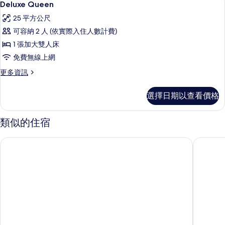
3
情
Deluxe Queen
示
25 平方公尺
Deluxe
可容納 2 人 (依實際入住人數計費)
Queen
1 張加大雙人床
的
免費無線上網
所
更
更多資訊
有
多
相
Deluxe
選擇日期以查看價格
Queen
片
的
詳
類似的住宿
情
麥特蘭Punthill飯店
傑斯蒙德