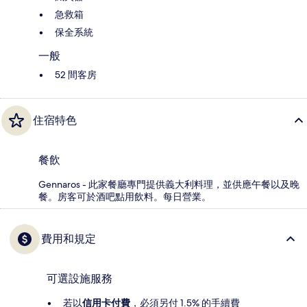
急救箱
保全系統
一般
52 間客房
住宿特色
餐飲
Gennaros - 此家餐廳專門提供義大利料理，並供應午餐以及晚
餐。房客可於酒吧點用飲料。每日營業。
費用和規定
可選設施服務
若以
信用卡付費
，必須另付 1.5% 的手續費