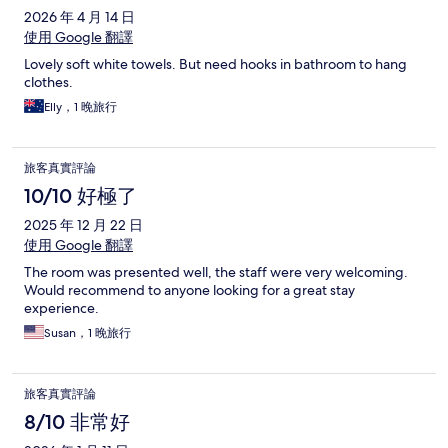
2026 年 4 月 14 日
使用 Google 翻譯
Lovely soft white towels. But need hooks in bathroom to hang
clothes.
Elly，1 晚旅行
旅客真實評論
10/10 好極了
2025 年 12 月 22 日
使用 Google 翻譯
The room was presented well, the staff were very welcoming.
Would recommend to anyone looking for a great stay
experience.
Susan，1 晚旅行
旅客真實評論
8/10 非常好