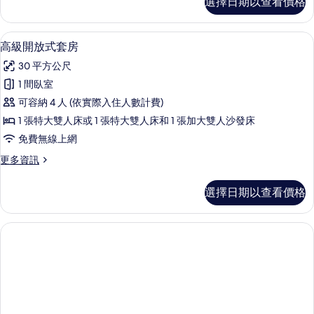
選擇日期以查看價格
級
相
客
片
房
高級開放式套房 | 書桌、遮光布/窗簾
顯
2
的
高級開放式套房
示
詳
30 平方公尺
情
高
1 間臥室
級
可容納 4 人 (依實際入住人數計費)
開
1 張特大雙人床或 1 張特大雙人床和 1 張加大雙人沙發床
放
免費無線上網
式
更
更多資訊
套
多
房
高
選擇日期以查看價格
級
的
開
所
放
式
有
套
相
房
的
片
詳
情