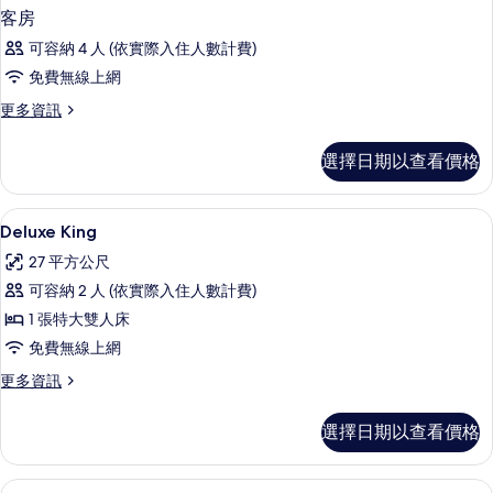
客房
可容納 4 人 (依實際入住人數計費)
免費無線上網
更
更多資訊
多
客
選擇日期以查看價格
房
的
詳
書桌、遮光布/窗簾、隔音、熨斗/熨衣
顯
3
情
Deluxe King
示
27 平方公尺
Deluxe
可容納 2 人 (依實際入住人數計費)
King
1 張特大雙人床
的
免費無線上網
所
更
更多資訊
有
多
相
Deluxe
選擇日期以查看價格
King
片
的
詳
書桌、遮光布/窗簾、隔音、熨斗/熨衣
顯