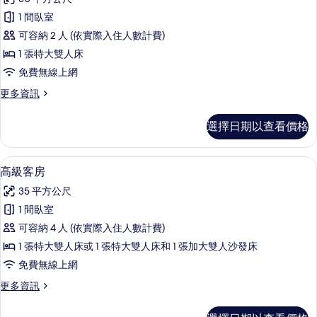
加
豪
的
大
1 間臥室
華
雙
所
可容納 2 人 (依實際入住人數計費)
人
客
有
床
1 張特大雙人床
房,
的
相
免費無線上網
詳
1
片
情
更
更多資訊
張
多
特
豪
選擇日期以查看價格
華
大
客
雙
房,
高級客房 | 書桌、遮光布/窗簾、隔音
顯
2
1
人
高級客房
示
張
床
35 平方公尺
特
高
的
大
1 間臥室
級
雙
所
可容納 4 人 (依實際入住人數計費)
人
客
有
床
1 張特大雙人床或 1 張特大雙人床和 1 張加大雙人沙發床
房
的
相
免費無線上網
詳
的
片
情
更
更多資訊
所
多
有
高