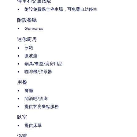
停車和交通接駁
附設免費保全停車場，可免費自助停車
附設餐廳
Gennaros
迷你廚房
冰箱
微波爐
鍋具/餐盤/廚房用品
咖啡機/沖茶器
用餐
餐廳
間酒吧/酒廊
提供客房餐點服務
臥室
提供床單
浴室