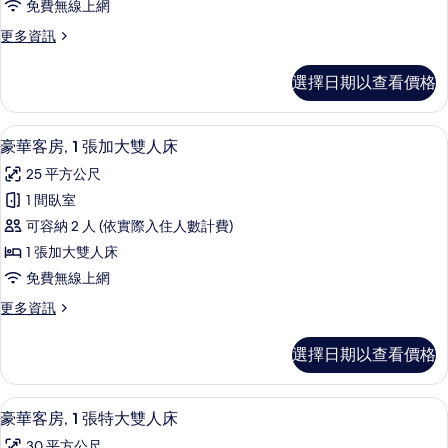
免費無線上網
式
更
更多資訊
客
多
房
經
選擇日期以查看價格
典
的
開
所
放
豪華客房, 1 張加大雙人床 | 書桌、
顯
2
式
豪華客房, 1 張加大雙人床
有
示
客
相
25 平方公尺
房
豪
的
片
1 間臥室
華
詳
可容納 2 人 (依實際入住人數計費)
情
客
1 張加大雙人床
房,
免費無線上網
1
更
更多資訊
張
多
加
豪
選擇日期以查看價格
華
大
客
雙
房,
豪華客房, 1 張特大雙人床 | 書桌、
顯
3
1
人
豪華客房, 1 張特大雙人床
示
張
床
30 平方公尺