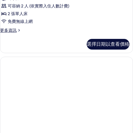
準
雙
可容納 2 人 (依實際入住人數計費)
人
雙
床
2 張單人床
床
的
免費無線上網
詳
房
情
更
更多資訊
的
多
所
標
選擇日期以查看價格
準
有
雙
相
床
房
片
的
詳
情