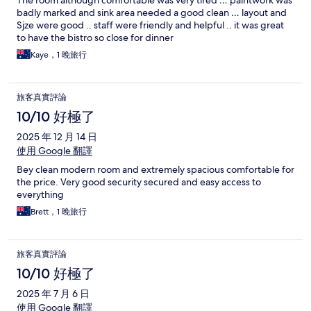
The room although comfortable was very tired … paintwork was
badly marked and sink area needed a good clean … layout and
Sjze were good .. staff were friendly and helpful .. it was great
to have the bistro so close for dinner
Kaye，1 晚旅行
旅客真實評論
10/10 好極了
2025 年 12 月 14 日
使用 Google 翻譯
Bey clean modern room and extremely spacious comfortable for
the price. Very good security secured and easy access to
everything
Brett，1 晚旅行
旅客真實評論
10/10 好極了
2025 年 7 月 6 日
使用 Google 翻譯