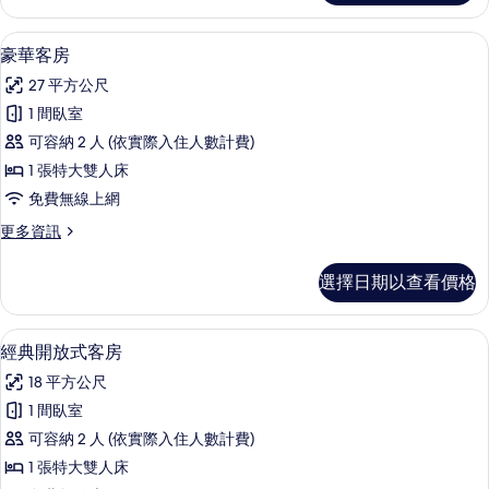
客
的
房,
書桌、遮光布/窗簾、隔音、熨斗/熨衣
顯
2
1
所
豪華客房
示
間
有
27 平方公尺
臥
豪
相
室
1 間臥室
華
的
片
可容納 2 人 (依實際入住人數計費)
詳
客
情
1 張特大雙人床
房
免費無線上網
的
更
更多資訊
所
多
有
豪
選擇日期以查看價格
華
相
客
片
房
書桌、遮光布/窗簾、隔音、熨斗/熨衣
顯
2
的
經典開放式客房
示
詳
18 平方公尺
情
經
1 間臥室
典
可容納 2 人 (依實際入住人數計費)
開
1 張特大雙人床
放