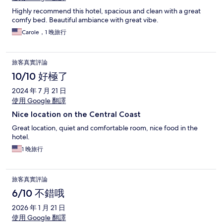
Highly recommend this hotel, spacious and clean with a great
comfy bed. Beautiful ambiance with great vibe.
Carole，1 晚旅行
旅客真實評論
10/10 好極了
2024 年 7 月 21 日
使用 Google 翻譯
Nice location on the Central Coast
Great location, quiet and comfortable room, nice food in the
hotel.
1 晚旅行
旅客真實評論
6/10 不錯哦
2026 年 1 月 21 日
使用 Google 翻譯