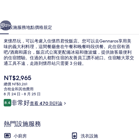
店
的
一個
下一個
相
21+
簡介
設施服務
地點
價格
規定
片
來懷昂玩，可以考慮入住懷昂君悅飯店。您可以去Gennaros享用美
集
味的義大利料理，這間餐廳會在午餐和晚餐時段供餐。此住宿有酒
吧/酒廊和露台，飯店式公寓更配備冰箱和微波爐，提供旅客最便利
的住宿體驗。住過的人都對住宿的友善員工讚不絕口。住宿離大眾交
通工具不遠，走路到懷昂站只需要 3 分鐘。
目
NT$2,965
前
總價 NT$3,261
的
含稅金和其他費用
住宿內部
價
8 月 24 日 - 8 月 25 日
格
評
非常好
8.4
查看 470 則評論
是
8.4 分，滿分 10 分，
論
NT$2,965
熱門設施服務
小廚房
洗衣設施