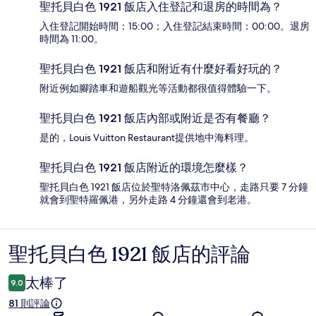
聖托貝白色 1921 飯店入住登記和退房的時間為？
入住登記開始時間：15:00；入住登記結束時間：00:00。退房
時間為 11:00。
聖托貝白色 1921 飯店和附近有什麼好看好玩的？
附近例如腳踏車和遊船觀光等活動都很值得體驗一下。
聖托貝白色 1921 飯店內部或附近是否有餐廳？
是的，Louis Vuitton Restaurant提供地中海料理。
聖托貝白色 1921 飯店附近的環境怎麼樣？
聖托貝白色 1921 飯店位於聖特洛佩茲市中心，走路只要 7 分鐘
就會到聖特羅佩港，另外走路 4 分鐘還會到老港。
聖托貝白色 1921 飯店的評論
評
論
太棒了
9.0
81 則評論