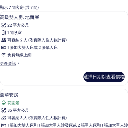
用
的
顯示 7 間客房 (共 7 間)
客
高級雙人房, 地面層 | 高級寢具、免
顯
9
高級雙人房, 地面層
房
示
篩
22 平方公尺
高
選
1 間臥室
級
條
可容納 2 人 (依實際入住人數計費)
雙
件
1 張加大雙人床或 2 張單人床
人
免費無線上網
房,
更
更多資訊
地
多
面
高
選擇日期以查看價格
級
層
雙
的
人
豪華套房 | 高級寢具、免費迷你吧、客
顯
6
房,
豪華套房
所
示
地
有
花園景
面
豪
層
相
35 平方公尺
華
的
片
可容納 3 人 (依實際入住人數計費)
詳
套
情
1 張加大雙人床和 1 張加大單人沙發床或 2 張單人床和 1 張加大單人沙