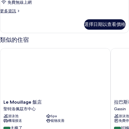
免費無線上網
屋
更
更多資訊
的
多
所
複
選擇日期以查看價格
式
有
房
相
屋
類似的住宿
的
片
詳
Le Mouillage 飯店
拉巴斯蒂
情
Le
拉
Le Mouillage 飯店
拉巴斯
Mouillage
巴
聖特洛佩茲市中心
Gassin
飯
斯
游泳池
Spa
游泳池
店
蒂
機場接送
寵物友善
免費停
聖
德
特
安
9.2
9.4
太棒了
好極