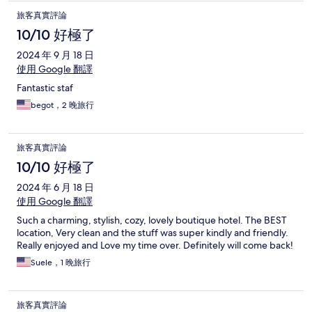
only seven rooms in the entire hotel, so be sure to book and
旅客真實評論
confirm any other room. It is a great location and the staff did
their best to make it up to us, but the first night left a very bad
10/10 好極了
impression on us.
2024 年 9 月 18 日
使用 Google 翻譯
Fantastic staf
begot，2 晚旅行
旅客真實評論
10/10 好極了
2024 年 6 月 18 日
使用 Google 翻譯
Such a charming, stylish, cozy, lovely boutique hotel. The BEST
location, Very clean and the stuff was super kindly and friendly.
Really enjoyed and Love my time over. Definitely will come back!
Suele，1 晚旅行
旅客真實評論