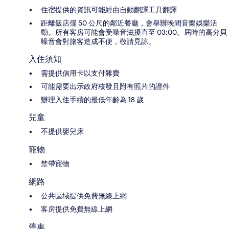
住宿提供的資訊可能經由自動翻譯工具翻譯
距離飯店僅 50 公尺的鄰近餐廳，會舉辦晚間音樂娛樂活
動。所有客房可能會受噪音滋擾直至 03:00。屆時的高分貝
噪音會對旅客造成不便，敬請見諒。
入住須知
需提供信用卡以支付雜費
可能需要出示政府核發且附有照片的證件
辦理入住手續的最低年齡為 18 歲
兒童
不提供嬰兒床
寵物
禁帶寵物
網路
公共區域提供免費無線上網
客房提供免費無線上網
停車