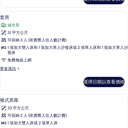
會
所
雙
有
人
套房 | 高級寢具、免費迷你吧、客房內
顯
13
房
套房
相
示
的
片
城市景
詳
套
情
31 平方公尺
房
可容納 3 人 (依實際入住人數計費)
的
1 張加大雙人床和 1 張加大單人沙發床或 2 張單人床和 1 張加大單人沙
所
發床
有
免費無線上網
相
更
更多資訊
片
多
套
選擇日期以查看價格
房
的
詳
複式房屋 | 高級寢具、免費迷你吧、客
顯
8
情
複式房屋
示
33 平方公尺
複
可容納 2 人 (依實際入住人數計費)
式
1 張加大雙人床或 2 張單人床
房