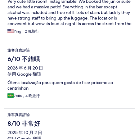
Very cute little room! Instagramable! We booked the junior suite
and we had a massive patio! Everything in the bar except
alcohol was included and free refill. Lots of stairs but luckily they
have strong staff to bring up the luggage. The location is
convinent but wow its loud at night Its across the street from the
fun restaurants and night clubs (Le Cafe and Pablos) Its bumpin'
Ying，2 晚旅行
at night haha but thankfully the hotel has earplugs for you. No
blackout curtains so bring eye masks :)
旅客真實評論
6/10 不錯哦
2026 年 6 月 20 日
使用 Google 翻譯
Ótima localização para quem gosta de ficar próximo ao
centrinhon
Zeila，4 晚旅行
旅客真實評論
8/10 非常好
2025 年 10 月 2 日
使用 Google 翻譯