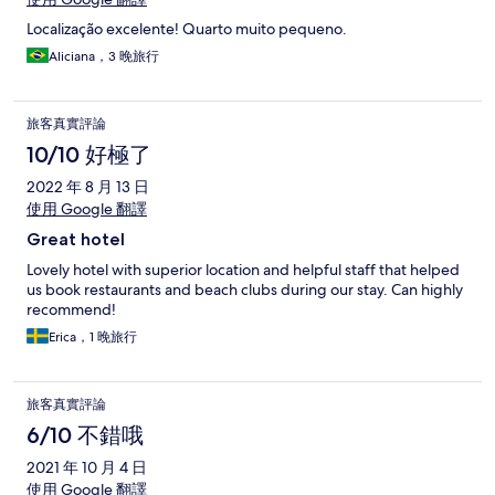
Localização excelente! Quarto muito pequeno.
Aliciana，3 晚旅行
旅客真實評論
10/10 好極了
2022 年 8 月 13 日
使用 Google 翻譯
Great hotel
Lovely hotel with superior location and helpful staff that helped
us book restaurants and beach clubs during our stay. Can highly
recommend!
Erica，1 晚旅行
旅客真實評論
6/10 不錯哦
2021 年 10 月 4 日
使用 Google 翻譯