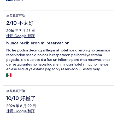
旅客真實評論
2/10 不太好
2016 年 7 月 23 日
使用 Google 翻譯
Nunca recibieron mi reservacion
No les podria decir xq al llegar al hotel nos dijeron q no teniamos
reservacion osea q no nos la respetaron y el hotel ya estaba
pagado, x lo que ese dia fue un infierno perdimos reservaciones
de restaurantes no habia lugar en ningun hotel y mucho menos
en ese el cual ya estaba pagado y reservado. Si estoy muy
molesta de echo voy a llamarles para hacer una reclamacion y
ver como me van a compenzar x esta situacion tan incomoda. Ya
que alegaron q la reserva uds nunca la pasaron
旅客真實評論
10/10 好極了
2026 年 6 月 29 日
使用 Google 翻譯