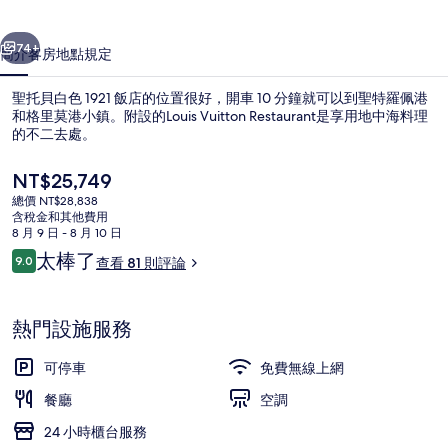
飯
一個
下一個
店
74+
簡介
客房
地點
規定
的
聖托貝白色 1921 飯店的位置很好，開車 10 分鐘就可以到聖特羅佩港
相
和格里莫港小鎮。附設的Louis Vuitton Restaurant是享用地中海料理
片
的不二去處。
集
目
NT$25,749
前
總價 NT$28,838
的
含稅金和其他費用
價
8 月 9 日 - 8 月 10 日
格
評
太棒了
9.0
查看 81 則評論
住宿正面
是
9.0 分，滿分 10 分，
論
NT$25,749
熱門設施服務
可停車
免費無線上網
餐廳
空調
24 小時櫃台服務