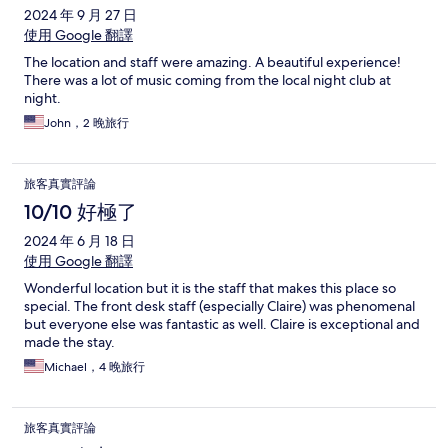
2024 年 9 月 27 日
使用 Google 翻譯
The location and staff were amazing. A beautiful experience!
There was a lot of music coming from the local night club at
night.
John，2 晚旅行
旅客真實評論
10/10 好極了
2024 年 6 月 18 日
使用 Google 翻譯
Wonderful location but it is the staff that makes this place so
special. The front desk staff (especially Claire) was phenomenal
but everyone else was fantastic as well. Claire is exceptional and
made the stay.
Michael，4 晚旅行
旅客真實評論