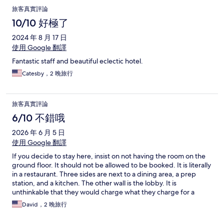
旅客真實評論
10/10 好極了
2024 年 8 月 17 日
使用 Google 翻譯
Fantastic staff and beautiful eclectic hotel.
Catesby，2 晚旅行
旅客真實評論
6/10 不錯哦
2026 年 6 月 5 日
使用 Google 翻譯
If you decide to stay here, insist on not having the room on the
ground floor. It should not be allowed to be booked. It is literally
in a restaurant. Three sides are next to a dining area, a prep
station, and a kitchen. The other wall is the lobby. It is
unthinkable that they would charge what they charge for a
room surrounded by so much activity/noise. After we
David，2 晚旅行
complained and spent one unpleasant evening, they moved us
to a room on the top floor...which was much better. There are