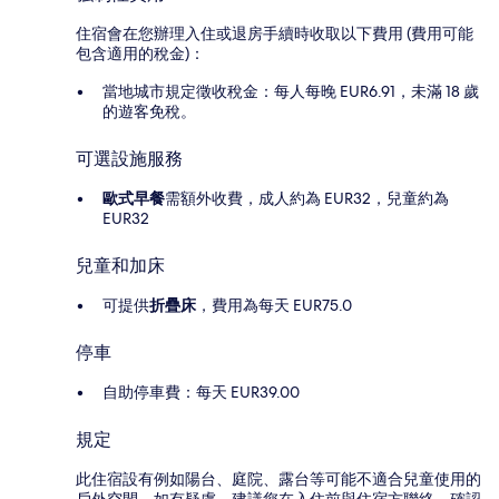
住宿會在您辦理入住或退房手續時收取以下費用 (費用可能
包含適用的稅金)：
當地城市規定徵收稅金：每人每晚 EUR6.91，未滿 18 歲
的遊客免稅。
可選設施服務
歐式早餐
需額外收費，成人約為 EUR32，兒童約為
EUR32
兒童和加床
可提供
折疊床
，費用為每天 EUR75.0
停車
自助停車費：每天 EUR39.00
規定
此住宿設有例如陽台、庭院、露台等可能不適合兒童使用的