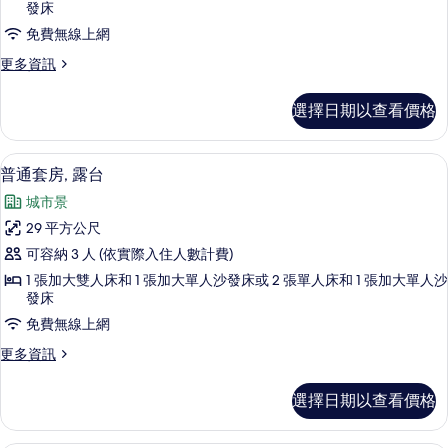
房
發床
的
免費無線上網
所
更
更多資訊
有
多
豪
相
選擇日期以查看價格
華
片
套
房
普通套房, 露台 | 高級寢具、免費迷
顯
11
的
普通套房, 露台
示
詳
城市景
情
普
29 平方公尺
通
可容納 3 人 (依實際入住人數計費)
套
1 張加大雙人床和 1 張加大單人沙發床或 2 張單人床和 1 張加大單人沙
房,
發床
露
免費無線上網
台
更
更多資訊
的
多
普
所
選擇日期以查看價格
通
有
套
房,