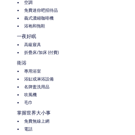
空調
免費迷你吧招待品
義式濃縮咖啡機
浴袍和拖鞋
一夜好眠
高級寢具
折疊床/加床 (付費)
衛浴
專用浴室
浴缸或淋浴設備
名牌盥洗用品
吹風機
毛巾
掌握世界大小事
免費無線上網
電話