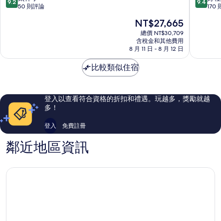
9.2
9.4
洛
托
分，
分，
50 則評論
170
佩
萬
滿
滿
現
NT$27,665
茲
酒
分
分
在
市
店
10
10
總價 NT$30,709
價
中
含稅金和其他費用
Gassin
分，
分，
格
8 月 11 日 - 8 月 12 日
心
太
好
為
棒
極
NT$27,665
比較類似住宿
了，
了，
50
170
則
則
評
評
登入以查看符合資格的折扣和禮遇。玩越多，獎勵就越
論
論
多！
登入
免費註冊
鄰近地區資訊