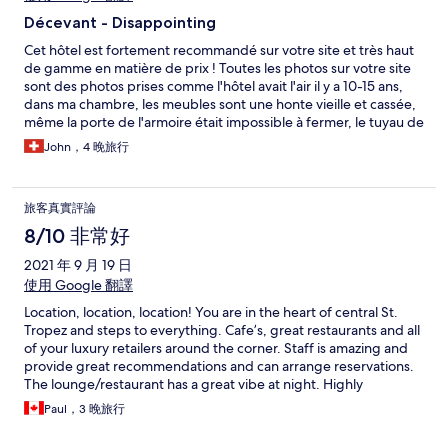
Décevant - Disappointing
Cet hôtel est fortement recommandé sur votre site et très haut
de gamme en matière de prix ! Toutes les photos sur votre site
sont des photos prises comme l'hôtel avait l'air il y a 10-15 ans,
dans ma chambre, les meubles sont une honte vieille et cassée,
même la porte de l'armoire était impossible à fermer, le tuyau de
douche cassé, les fixations des fenêtres de la salle de bain ne
John，4 晚旅行
fonctionnaient pas, en général, la décoration était une honte de
faire partie du groupe LVMH. Ils devraient bien regarder car
l'emplacement est parfait pour Saint-Tropez This hotel comes
旅客真實評論
highly recommended on your site and very upscale in terms of
price! All photos on your site are photos taken as the hotel
8/10 非常好
looked 10-15 years ago, in my room the furniture is a shame old
2021 年 9 月 19 日
and broken, even the wardrobe door was impossible to close ,
the shower hose broken, the fixings of the bathroom windows
使用 Google 翻譯
did not work, in general the decoration was a shame to be part
Location, location, location! You are in the heart of central St.
of the LVMH group. They should take a good look as the location
Tropez and steps to everything. Cafe’s, great restaurants and all
is perfect for Saint-Tropez
of your luxury retailers around the corner. Staff is amazing and
provide great recommendations and can arrange reservations.
The lounge/restaurant has a great vibe at night. Highly
recommended!
Paul，3 晚旅行