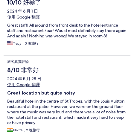
10/10 好極了
2024 年 6 月 1 日
使用 Google 翻譯
Great staff! All around from front desk to the hotel entrance
staff and restaurant /bar! Would most definitely stay there again
And again ! Nothing was wrong! We stayed in room 8!
Tracy，3 晚旅行
旅客真實評論
8/10 非常好
2024 年 5 月 28 日
使用 Google 翻譯
Great location but quite noisy
Beautiful hotel in the centre of St Tropez, with the Louis Vuitton
restaurant at the patio. However, we were on the ground floor
where the music was very loud and there was a lot of noise from
the hotel staff and restaurant, which made it very hard to sleep
or have privacy.
Nikita，2 晚旅行