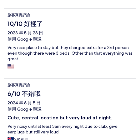
旅客真實評論
10/10 好極了
2023 年 5 月 28 日
使用 Google 翻譯
Very nice place to stay but they charged extra for a 3rd person
even though there were 3 beds. Other than that everything was
great.
旅客真實評論
6/10 不錯哦
2024 年 6 月 5 日
使用 Google 翻譯
Cute, central location but very loud at night.
Very noisy until at least 3am every night due to club, give
earplugs but still very loud
2 晚旅行