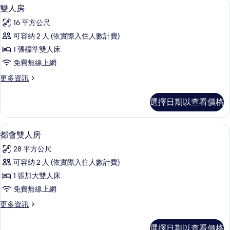
相
高級寢具、免費迷你吧、客房內保險箱
顯
7
露
雙人房
片
示
台
16 平方公尺
的
雙
詳
可容納 2 人 (依實際入住人數計費)
人
情
1 張標準雙人床
房
免費無線上網
的
更
更多資訊
所
多
有
雙
選擇日期以查看價格
人
相
房
片
的
都會雙人房 | 高級寢具、免費迷你吧
顯
9
詳
都會雙人房
示
情
28 平方公尺
都
可容納 2 人 (依實際入住人數計費)
會
1 張加大雙人床
雙
免費無線上網
人
更
更多資訊
房
多
的
都
選擇日期以查看價格