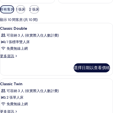
可
所有客房
1 張床
2 張床
用
的
顯示 10 間客房 (共 10 間)
客
高級寢具、Select Comfort 床墊
顯
3
Classic Double
房
示
篩
可容納 3 人 (依實際入住人數計費)
Classic
選
1 張標準雙人床
Double
條
免費無線上網
的
件
更
更多資訊
所
多
有
Classic
選擇日期以查看價格
Double
相
的
片
詳
高級寢具、Select Comfort 床墊
顯
2
情
Classic Twin
示
可容納 3 人 (依實際入住人數計費)
Classic
2 張單人床
Twin
免費無線上網
的
更
更多資訊
所