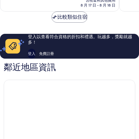
含稅金和其他費用
正
分，
分，
格
8 月 17 日 - 8 月 18 日
區
不
非
為
錯
常
NT$1,166
比較類似住宿
哦，
好，
1,959
702
則
則
評
評
登入以查看符合資格的折扣和禮遇。玩越多，獎勵就越
論
論
多！
登入
免費註冊
鄰近地區資訊