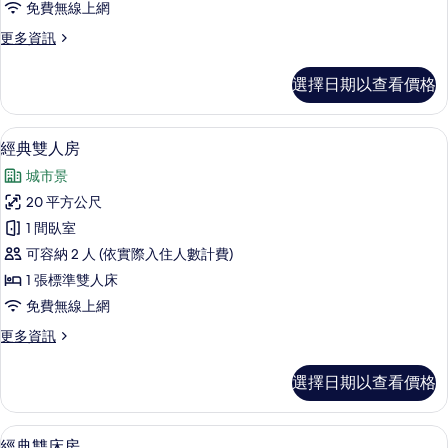
免費無線上網
房
更
更多資訊
的
多
所
標
選擇日期以查看價格
準
有
雙
相
人
高級寢具、Select Comfort 床墊
顯
19
房
經典雙人房
片
示
的
城市景
詳
經
情
20 平方公尺
典
1 間臥室
雙
可容納 2 人 (依實際入住人數計費)
人
1 張標準雙人床
房
免費無線上網
的
更
更多資訊
所
多
有
經
選擇日期以查看價格
典
相
雙
片
人
經典雙床房 | 高級寢具、Select Com
顯
15
房
經典雙床房