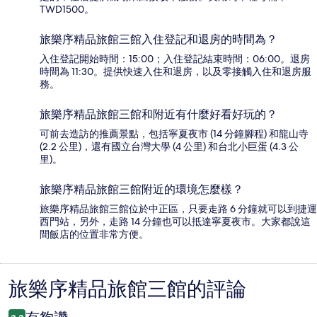
TWD1500。
旅樂序精品旅館三館入住登記和退房的時間為？
入住登記開始時間：15:00；入住登記結束時間：06:00。退房
時間為 11:30。提供快速入住和退房，以及零接觸入住和退房服
務。
旅樂序精品旅館三館和附近有什麼好看好玩的？
可前去造訪的推薦景點，包括寧夏夜市 (14 分鐘腳程) 和龍山寺
(2.2 公里)，還有國立台灣大學 (4 公里) 和台北小巨蛋 (4.3 公
里)。
旅樂序精品旅館三館附近的環境怎麼樣？
旅樂序精品旅館三館位於中正區，只要走路 6 分鐘就可以到捷運
西門站，另外，走路 14 分鐘也可以抵達寧夏夜市。大家都說這
間飯店的位置非常方便。
旅樂序精品旅館三館的評論
評
論