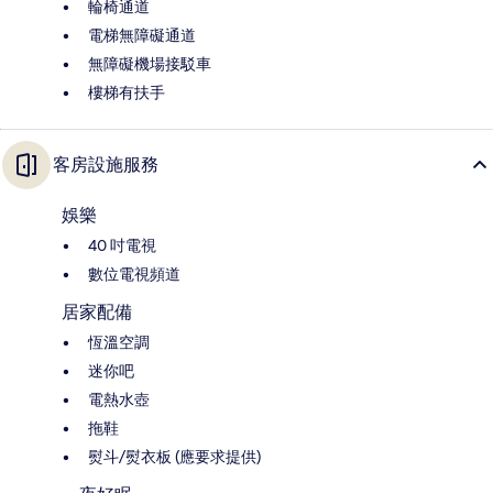
輪椅通道
電梯無障礙通道
無障礙機場接駁車
樓梯有扶手
客房設施服務
娛樂
40 吋電視
數位電視頻道
居家配備
恆溫空調
迷你吧
電熱水壺
拖鞋
熨斗/熨衣板 (應要求提供)