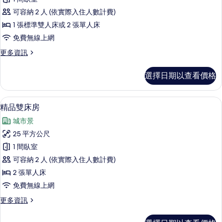
派
可容納 2 人 (依實際入住人數計費)
雙
1 張標準雙人床或 2 張單人床
人
免費無線上網
房
更
更多資訊
(不
多
保
指
選擇日期以查看價格
派
證
雙
房
人
精品雙床房 | 客房景觀
顯
9
房
精品雙床房
型)
示
(不
的
城市景
保
精
證
所
25 平方公尺
品
房
有
1 間臥室
型)
雙
的
相
可容納 2 人 (依實際入住人數計費)
床
詳
片
2 張單人床
情
房
免費無線上網
的
更
更多資訊
所
多
有
精