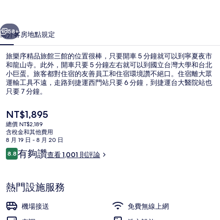
館
一個
下一個
三
58+
簡介
客房
地點
規定
館
旅樂序精品旅館三館的位置很棒，只要開車 5 分鐘就可以到寧夏夜市
的
和龍山寺。此外，開車只要 5 分鐘左右就可以到國立台灣大學和台北
小巨蛋。旅客都對住宿的友善員工和住宿環境讚不絕口。住宿離大眾
相
運輸工具不遠，走路到捷運西門站只要 6 分鐘，到捷運台大醫院站也
片
只要 7 分鐘。
集
目
NT$1,895
前
總價 NT$2,189
的
含稅金和其他費用
入口
價
8 月 19 日 - 8 月 20 日
格
評
有夠讚
8.8
查看 1,001 則評論
是
8.8 分，滿分 10 分，
論
NT$1,895
熱門設施服務
機場接送
免費無線上網