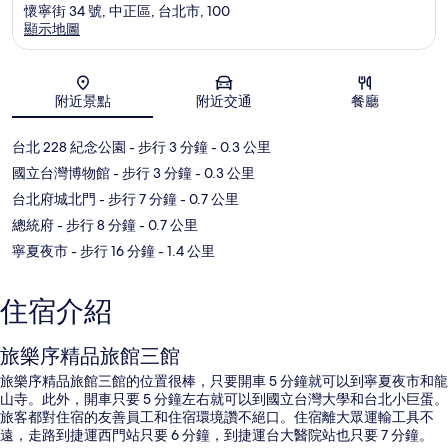
懷寧街 34 號, 中正區, 台北市, 100
顯示地圖
地圖
附近景點
附近交通
餐廳
台北 228 紀念公園
- 步行 3 分鐘
- 0.3 公里
國立台灣博物館
- 步行 3 分鐘
- 0.3 公里
台北府城北門
- 步行 7 分鐘
- 0.7 公里
總統府
- 步行 8 分鐘
- 0.7 公里
寧夏夜市
- 步行 16 分鐘
- 1.4 公里
住宿介紹
旅樂序精品旅館三館
旅樂序精品旅館三館的位置很棒，只要開車 5 分鐘就可以到寧夏夜市和龍
山寺。此外，開車只要 5 分鐘左右就可以到國立台灣大學和台北小巨蛋。
旅客都對住宿的友善員工和住宿環境讚不絕口。住宿離大眾運輸工具不
遠，走路到捷運西門站只要 6 分鐘，到捷運台大醫院站也只要 7 分鐘。