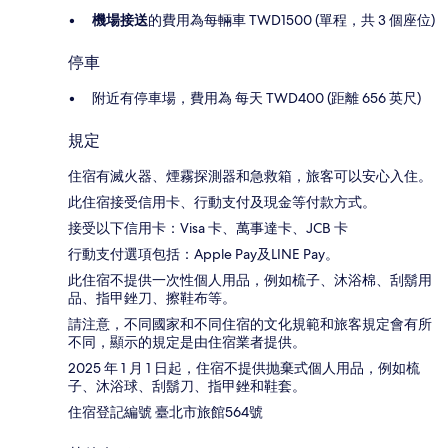
機場接送
的費用為每輛車 TWD1500 (單程，共 3 個座位)
停車
附近有停車場，費用為 每天 TWD400 (距離 656 英尺)
規定
住宿有滅火器、煙霧探測器和急救箱，旅客可以安心入住。
此住宿接受信用卡、行動支付及現金等付款方式。
接受以下信用卡：Visa 卡、萬事達卡、JCB 卡
行動支付選項包括：Apple Pay及LINE Pay。
此住宿不提供一次性個人用品，例如梳子、沐浴棉、刮鬍用
品、指甲銼刀、擦鞋布等。
請注意，不同國家和不同住宿的文化規範和旅客規定會有所
不同，顯示的規定是由住宿業者提供。
2025 年 1 月 1 日起，住宿不提供抛棄式個人用品，例如梳
子、沐浴球、刮鬍刀、指甲銼和鞋套。
住宿登記編號 臺北市旅館564號