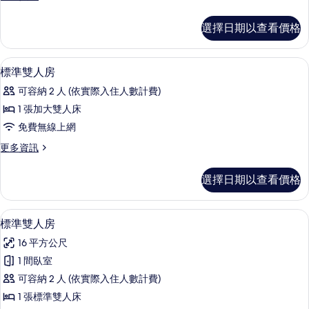
多
有
Classic
選擇日期以查看價格
Twin
相
的
片
詳
高級寢具、Select Comfort 床墊
顯
7
情
標準雙人房
示
可容納 2 人 (依實際入住人數計費)
標
1 張加大雙人床
準
免費無線上網
雙
更
更多資訊
人
多
房
標
選擇日期以查看價格
準
的
雙
所
人
高級寢具、Select Comfort 床墊
顯
8
房
標準雙人房
有
示
的
相
16 平方公尺
詳
標
情
片
1 間臥室
準
可容納 2 人 (依實際入住人數計費)
雙
1 張標準雙人床
人