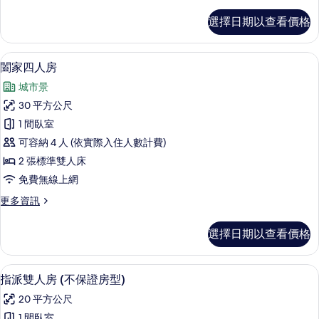
多
所
行
選擇日期以查看價格
政
有
三
相
人
闔家四人房 | 客房景觀
顯
14
房
闔家四人房
片
示
的
城市景
詳
闔
情
30 平方公尺
家
1 間臥室
四
可容納 4 人 (依實際入住人數計費)
人
2 張標準雙人床
房
免費無線上網
的
更
更多資訊
所
多
有
闔
選擇日期以查看價格
家
相
四
片
人
高級寢具、Select Comfort 床墊
顯
23
房
指派雙人房 (不保證房型)
示
的
20 平方公尺
詳
指
情
1 間臥室