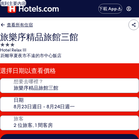
跳到主要內容
下載 App
查看所有住宿
旅樂序精品旅館三館
3.0
Hotel Relax III
星
距離寧夏夜市不遠的市中心飯店
級
住
選擇日期以查看價格
宿
想要去哪裡？
日期
旅客