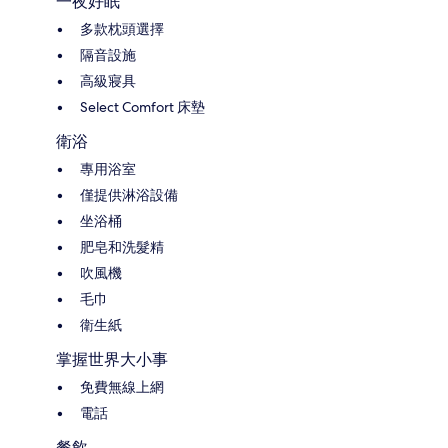
一夜好眠
多款枕頭選擇
隔音設施
高級寢具
Select Comfort 床墊
衛浴
專用浴室
僅提供淋浴設備
坐浴桶
肥皂和洗髮精
吹風機
毛巾
衛生紙
掌握世界大小事
免費無線上網
電話
餐飲