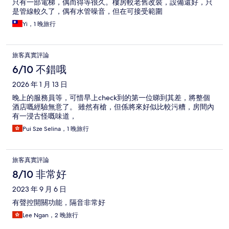
只有一部電梯，偶而得等很久。樓房較老舊改裝，設備還好，只
是管線較久了，偶有水管噪音，但在可接受範圍
Yi，1 晚旅行
旅客真實評論
6/10 不錯哦
2026 年 1 月 13 日
晚上的服務員等，可惜早上check到的第一位睇到其差，將整個
酒店嘅經驗無意了。 雖然有槍，但係將來好似比較污糟，房間內
有一浸古怪嘅味道，
Pui Sze Selina，1 晚旅行
旅客真實評論
8/10 非常好
2023 年 9 月 6 日
有聲控開關功能，隔音非常好
Lee Ngan，2 晚旅行