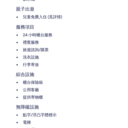
親子出遊
兒童免費入住 (見詳情)
服務項目
24 小時櫃台服務
禮賓服務
旅遊諮詢/購票
洗衣設施
行李寄放
綜合設施
櫃台保險箱
公用客廳
提供寄物櫃
無障礙設施
點字/浮凸字體標示
電梯