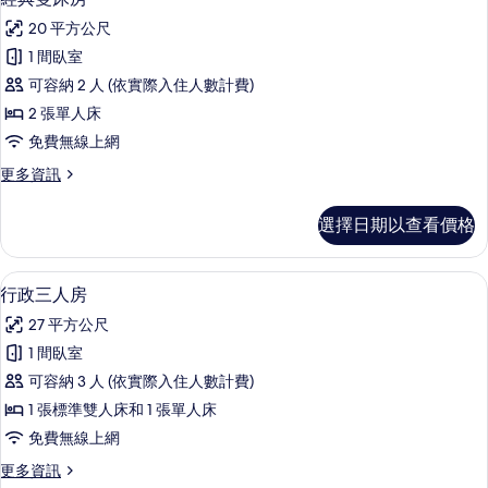
示
的
20 平方公尺
詳
經
情
1 間臥室
典
可容納 2 人 (依實際入住人數計費)
雙
2 張單人床
床
免費無線上網
房
更
更多資訊
的
多
所
經
選擇日期以查看價格
典
有
雙
相
床
高級寢具、Select Comfort 床墊
顯
12
房
行政三人房
片
示
的
27 平方公尺
詳
行
情
1 間臥室
政
可容納 3 人 (依實際入住人數計費)
三
1 張標準雙人床和 1 張單人床
人
免費無線上網
房
更
更多資訊
的