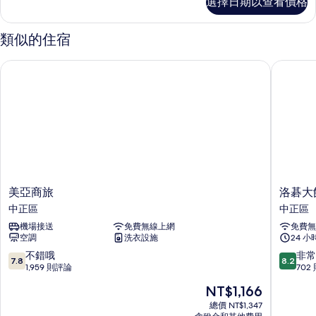
選擇日期以查看價格
品
相
雙
片
床
類似的住宿
房
的
美亞商旅
洛碁大飯
詳
情
美
洛
美亞商旅
洛碁大
亞
碁
中正區
中正區
商
大
機場接送
免費無線上網
免費無
旅
飯
空調
洗衣設施
24 
中
店
正
花
7.8
8.2
不錯哦
非常
7.8
8.2
區
華
分，
分，
1,959 則評論
702
分
滿
滿
現
NT$1,166
館
分
分
在
中
10
10
總價 NT$1,347
價