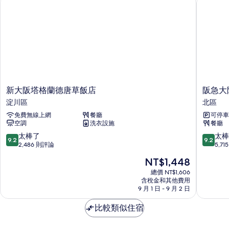
床,
吸
煙
房
的
詳
情
新
阪
新大阪塔格蘭德唐草飯店
阪急大
大
急
淀川區
北區
阪
大
免費無線上網
餐廳
可停車
塔
阪
空調
洗衣設施
餐廳
格
龍
蘭
仕
9.2
9.2
太棒了
太棒
9.2
9.2
德
柏
分，
分，
2,486 則評論
5,7
唐
飯
滿
滿
現
NT$1,448
草
店
分
分
在
飯
北
10
10
總價 NT$1,606
價
店
含稅金和其他費用
區
分，
分，
格
9 月 1 日 - 9 月 2 日
淀
太
太
為
川
棒
棒
NT$1,448
比較類似住宿
區
了，
了，
2,486
5,715
則
則