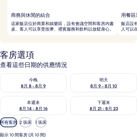
商務與休閒的結合
用餐區
這家飯店位於商業和娛樂區，設有會議空間和客房內書
飯店設有
桌。客人可以享受按摩、禮賓服務和飲料以放鬆身心。
人可以
客房選項
查看這些日期的供應情況
查看今晚 (8月 8 - 8月 9) 的供應情況
查看明天 (8月 9 - 8月 10) 的
今晚
明天
8月 8 - 8月 9
8月 9 - 8月 10
查看本週末 (8月 14 - 8月 16) 的供應情況
查看下週末 (8月 21 - 8月 23
本週末
下週末
8月 14 - 8月 16
8月 21 - 8月 23
可
所有客房
2 張床
1 張床
用
的
顯示 10 間客房 (共 10 間)