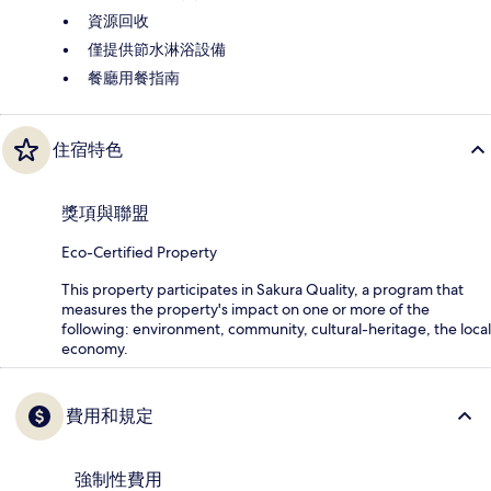
資源回收
僅提供節水淋浴設備
餐廳用餐指南
住宿特色
獎項與聯盟
Eco-Certified Property
This property participates in Sakura Quality, a program that
measures the property's impact on one or more of the
following: environment, community, cultural-heritage, the local
economy.
費用和規定
強制性費用