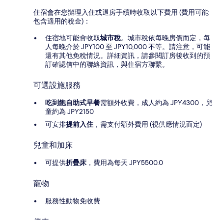
住宿會在您辦理入住或退房手續時收取以下費用 (費用可能
包含適用的稅金)：
住宿地可能會收取
城市稅
。城市稅依每晚房價而定，每
人每晚介於 JPY100 至 JPY10,000 不等。請注意，可能
還有其他免稅情況。詳細資訊，請參閱訂房後收到的預
訂確認信中的聯絡資訊，與住宿方聯繫。
可選設施服務
吃到飽自助式早餐
需額外收費，成人約為 JPY4300，兒
童約為 JPY2150
可安排
提前入住
，需支付額外費用 (視供應情況而定)
兒童和加床
可提供
折疊床
，費用為每天 JPY5500.0
寵物
服務性動物免收費