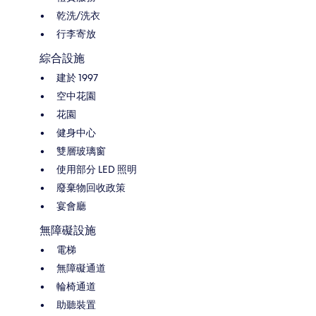
乾洗/洗衣
行李寄放
綜合設施
建於 1997
空中花園
花園
健身中心
雙層玻璃窗
使用部分 LED 照明
廢棄物回收政策
宴會廳
無障礙設施
電梯
無障礙通道
輪椅通道
助聽裝置