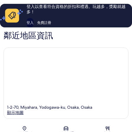
評
評
登入以查看符合資格的折扣和禮遇。玩越多，獎勵就越
論
論
多！
登入
免費註冊
鄰近地區資訊
1-2-70, Miyahara, Yodogawa-ku, Osaka, Osaka
顯示地圖
地圖