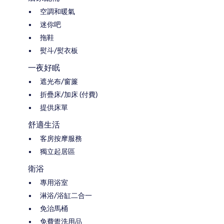
空調和暖氣
迷你吧
拖鞋
熨斗/熨衣板
一夜好眠
遮光布/窗簾
折疊床/加床 (付費)
提供床單
舒適生活
客房按摩服務
獨立起居區
衛浴
專用浴室
淋浴/浴缸二合一
免治馬桶
免費盥洗用品