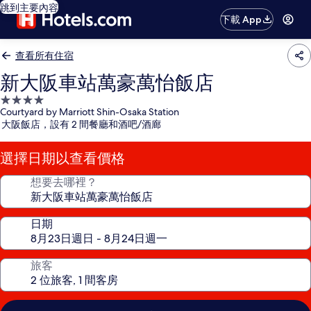
跳到主要內容
下載 App
查看所有住宿
新大阪車站萬豪萬怡飯店
4.0
Courtyard by Marriott Shin-Osaka Station
星
大阪飯店，設有 2 間餐廳和酒吧/酒廊
級
住
選擇日期以查看價格
宿
想要去哪裡？
日期
旅客