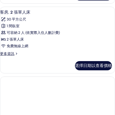
1
床
張
客房, 2 張單人床 | 迷你吧、客房內
顯
2
特
的
客房, 2 張單人床
示
大
所
30 平方公尺
雙
客
有
人
1 間臥室
房,
床
相
可容納 2 人 (依實際入住人數計費)
的
2
片
詳
2 張單人床
張
情
免費無線上網
單
更
更多資訊
人
多
床
客
選擇日期以查看價格
房,
的
2
所
張
單
有
人
相
床
片
的
詳
情