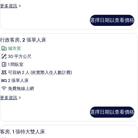
更
更多資訊
多
客
選擇日期以查看價格
房,
2
張
迷你吧、客房內保險箱、書桌、遮光布
顯
4
單
行政客房, 2 張單人床
示
人
城市景
床
行
的
30 平方公尺
政
詳
1 間臥室
情
客
可容納 2 人 (依實際入住人數計費)
房,
2 張單人床
2
免費無線上網
張
更
更多資訊
單
多
人
行
選擇日期以查看價格
政
床
客
的
房,
迷你吧、客房內保險箱、書桌、遮光布
顯
4
2
所
客房, 1 張特大雙人床
示
張