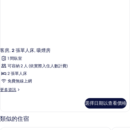
吸
煙
房
的
詳
情
客房, 2 張單人床, 吸煙房
1 間臥室
可容納 2 人 (依實際入住人數計費)
2 張單人床
免費無線上網
更
更多資訊
多
客
選擇日期以查看價格
房,
2
張
類似的住宿
單
人
新大阪塔格蘭德唐草飯店
阪急大阪