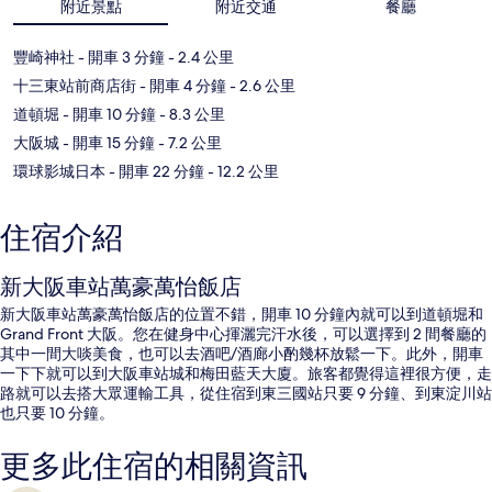
附近景點
附近交通
餐廳
豐崎神社
- 開車 3 分鐘
- 2.4 公里
十三東站前商店街
- 開車 4 分鐘
- 2.6 公里
道頓堀
- 開車 10 分鐘
- 8.3 公里
大阪城
- 開車 15 分鐘
- 7.2 公里
環球影城日本
- 開車 22 分鐘
- 12.2 公里
住宿介紹
新大阪車站萬豪萬怡飯店
新大阪車站萬豪萬怡飯店的位置不錯，開車 10 分鐘內就可以到道頓堀和
Grand Front 大阪。您在健身中心揮灑完汗水後，可以選擇到 2 間餐廳的
其中一間大啖美食，也可以去酒吧/酒廊小酌幾杯放鬆一下。此外，開車
一下下就可以到大阪車站城和梅田藍天大廈。旅客都覺得這裡很方便，走
路就可以去搭大眾運輸工具，從住宿到東三國站只要 9 分鐘、到東淀川站
也只要 10 分鐘。
更多此住宿的相關資訊