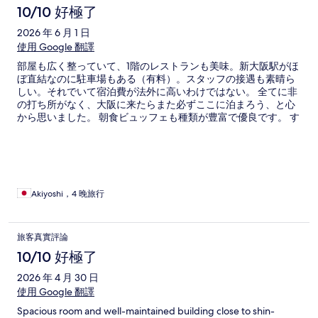
10/10 好極了
2026 年 6 月 1 日
使用 Google 翻譯
部屋も広く整っていて、1階のレストランも美味。新大阪駅がほ
ぼ直結なのに駐車場もある（有料）。スタッフの接遇も素晴ら
しい。それでいて宿泊費が法外に高いわけではない。 全てに非
の打ち所がなく、大阪に来たらまた必ずここに泊まろう、と心
から思いました。 朝食ビュッフェも種類が豊富で優良です。 す
べての人にオススメしたいホテルだとおもいます。
Akiyoshi，4 晚旅行
旅客真實評論
10/10 好極了
2026 年 4 月 30 日
使用 Google 翻譯
Spacious room and well-maintained building close to shin-