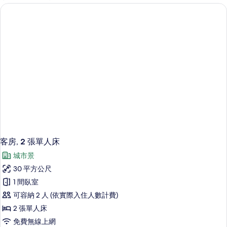
客
房
篩
選
條
件
客房, 2 張單人床
城市景
30 平方公尺
1 間臥室
可容納 2 人 (依實際入住人數計費)
2 張單人床
免費無線上網