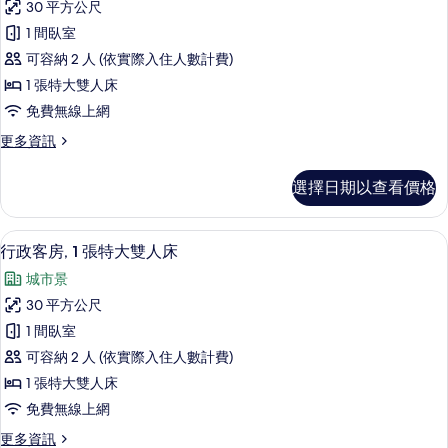
有
30 平方公尺
單
客
相
人
1 間臥室
房,
床
片
可容納 2 人 (依實際入住人數計費)
的
1
詳
1 張特大雙人床
張
情
免費無線上網
特
更
更多資訊
大
多
雙
客
選擇日期以查看價格
房,
人
1
床
張
迷你吧、客房內保險箱、書桌、遮光布
顯
5
特
的
行政客房, 1 張特大雙人床
示
大
所
城市景
雙
行
有
人
30 平方公尺
政
床
相
1 間臥室
的
客
片
詳
可容納 2 人 (依實際入住人數計費)
房,
情
1 張特大雙人床
1
免費無線上網
張
更
更多資訊
特