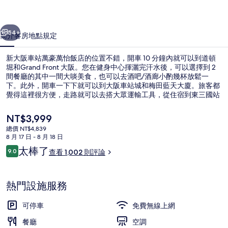
豪
一個
下一個
萬
54+
簡介
客房
地點
規定
怡
新大阪車站萬豪萬怡飯店的位置不錯，開車 10 分鐘內就可以到道頓
飯
堀和Grand Front 大阪。您在健身中心揮灑完汗水後，可以選擇到 2
間餐廳的其中一間大啖美食，也可以去酒吧/酒廊小酌幾杯放鬆一
店
下。此外，開車一下下就可以到大阪車站城和梅田藍天大廈。旅客都
的
覺得這裡很方便，走路就可以去搭大眾運輸工具，從住宿到東三國站
只要 9 分鐘、到東淀川站也只要 10 分鐘。
相
目
NT$3,999
前
片
總價 NT$4,839
的
8 月 17 日 - 8 月 18 日
餐廳
集
價
評
太棒了
9.0
查看 1,002 則評論
格
9.0 分，滿分 10 分，
論
是
NT$3,999
熱門設施服務
可停車
免費無線上網
餐廳
空調