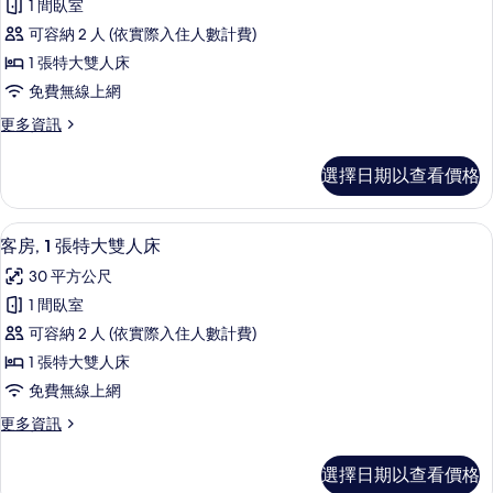
1 間臥室
情
1
可容納 2 人 (依實際入住人數計費)
張
1 張特大雙人床
特
免費無線上網
大
更
更多資訊
雙
多
人
客
選擇日期以查看價格
房,
床
1
的
張
迷你吧、客房內保險箱、書桌、遮光布
顯
5
特
所
客房, 1 張特大雙人床
示
大
有
30 平方公尺
雙
客
相
人
1 間臥室
房,
床
片
可容納 2 人 (依實際入住人數計費)
的
1
詳
1 張特大雙人床
張
情
免費無線上網
特
更
更多資訊
大
多
雙
客
選擇日期以查看價格
房,
人