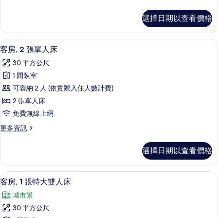
多
大
行
選擇日期以查看價格
政
雙
客
人
房,
迷你吧、客房內保險箱、書桌、遮光布
顯
6
1
床
客房, 2 張單人床
示
張
的
30 平方公尺
特
客
所
大
1 間臥室
房,
雙
有
可容納 2 人 (依實際入住人數計費)
人
2
相
床
2 張單人床
張
的
片
免費無線上網
詳
單
情
更
更多資訊
人
多
床
客
選擇日期以查看價格
房,
的
2
所
張
迷你吧、客房內保險箱、書桌、遮光布
顯
2
單
有
客房, 1 張特大雙人床
示
人
相
城市景
床
客
片
的
30 平方公尺
房,
詳