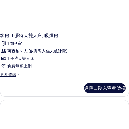
客房, 1 張特大雙人床, 吸煙房
1 間臥室
可容納 2 人 (依實際入住人數計費)
1 張特大雙人床
免費無線上網
更
更多資訊
多
客
選擇日期以查看價格
房,
1
張
特
大
雙
人
床,