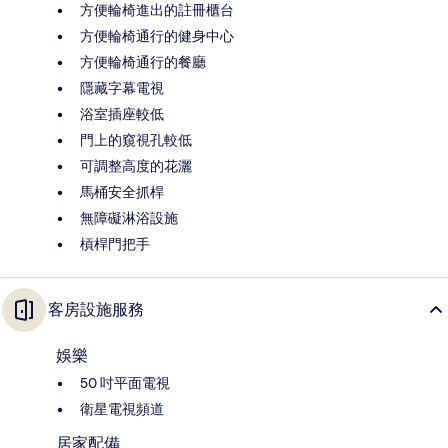
方便輪椅進出的註冊櫃台
方便輪椅通行的健身中心
方便輪椅通行的餐廳
隱藏字幕電視
浴室插座較低
門上的窺視孔較低
可調整高度的花灑
馬桶安全抓桿
無障礙淋浴設施
槓桿門把手
客房設施服務
娛樂
50 吋平面電視
衛星電視頻道
居家配備