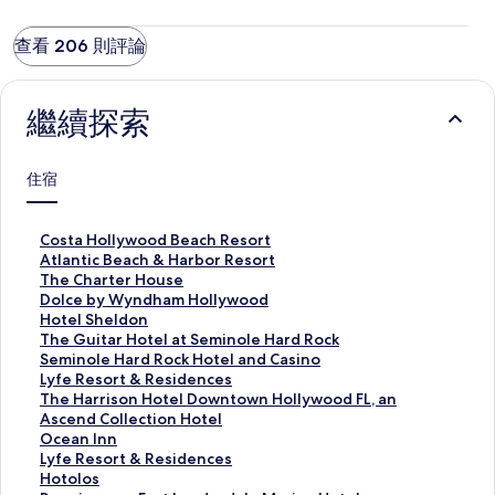
查看 206 則評論
繼續探索
住宿
C
Costa Hollywood Beach Resort
o
A
Atlantic Beach & Harbor Resort
s
t
T
The Charter House
t
l
h
D
Dolce by Wyndham Hollywood
a
a
e
o
H
Hotel Sheldon
H
n
C
l
o
T
The Guitar Hotel at Seminole Hard Rock
o
t
h
c
t
h
S
Seminole Hard Rock Hotel and Casino
l
i
a
e
e
e
e
L
Lyfe Resort & Residences
l
c
r
b
l
G
m
y
T
The Harrison Hotel Downtown Hollywood FL, an
y
B
t
y
S
u
i
f
h
Ascend Collection Hotel
w
e
e
W
h
i
n
e
e
O
Ocean Inn
o
a
r
y
e
t
o
R
H
c
L
Lyfe Resort & Residences
o
c
H
n
l
a
l
e
a
e
y
H
Hotolos