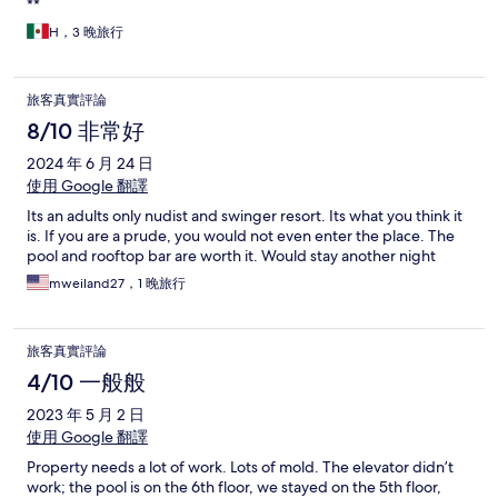
**
H，3 晚旅行
旅客真實評論
8/10 非常好
2024 年 6 月 24 日
使用 Google 翻譯
Its an adults only nudist and swinger resort. Its what you think it
is. If you are a prude, you would not even enter the place. The
pool and rooftop bar are worth it. Would stay another night
mweiland27，1 晚旅行
旅客真實評論
4/10 一般般
2023 年 5 月 2 日
使用 Google 翻譯
Property needs a lot of work. Lots of mold. The elevator didn’t
work; the pool is on the 6th floor, we stayed on the 5th floor,