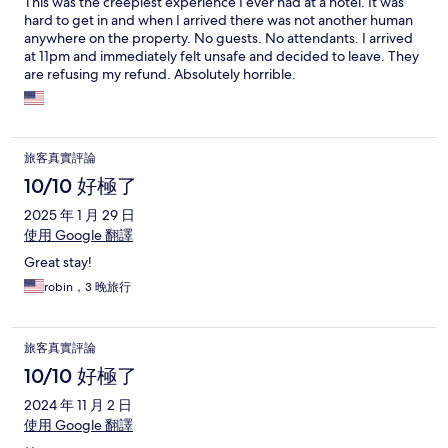
This was the creepiest experience I ever had at a hotel. It was
hard to get in and when I arrived there was not another human
anywhere on the property. No guests. No attendants. I arrived
at 11pm and immediately felt unsafe and decided to leave. They
are refusing my refund. Absolutely horrible.
旅客真實評論
10/10 好極了
2025 年 1 月 29 日
使用 Google 翻譯
Great stay!
robin，3 晚旅行
旅客真實評論
10/10 好極了
2024 年 11 月 2 日
使用 Google 翻譯