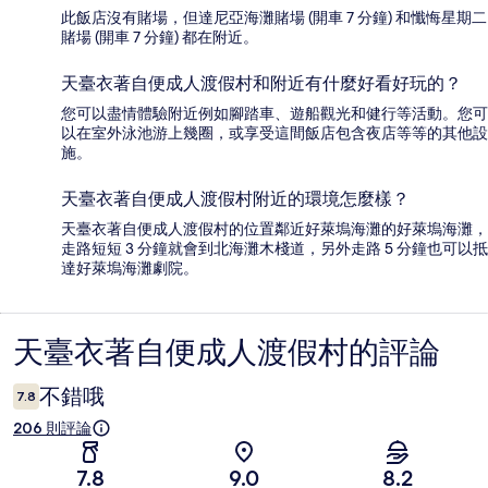
此飯店沒有賭場，但達尼亞海灘賭場 (開車 7 分鐘) 和懺悔星期二
賭場 (開車 7 分鐘) 都在附近。
天臺衣著自便成人渡假村和附近有什麼好看好玩的？
您可以盡情體驗附近例如腳踏車、遊船觀光和健行等活動。您可
以在室外泳池游上幾圈，或享受這間飯店包含夜店等等的其他設
施。
天臺衣著自便成人渡假村附近的環境怎麼樣？
天臺衣著自便成人渡假村的位置鄰近好萊塢海灘的好萊塢海灘，
走路短短 3 分鐘就會到北海灘木棧道，另外走路 5 分鐘也可以抵
達好萊塢海灘劇院。
天臺衣著自便成人渡假村的評論
評
論
不錯哦
7.8
206 則評論
7.8
9.0
8.2