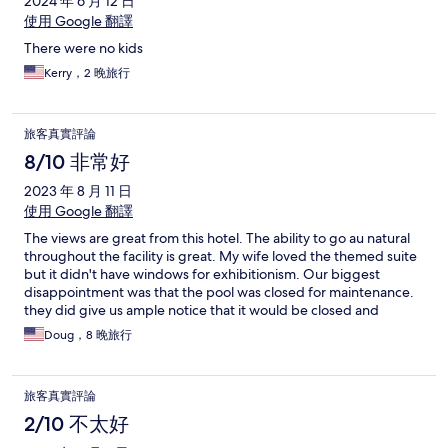
2024 年 6 月 12 日
使用 Google 翻譯
There were no kids
Kerry，2 晚旅行
旅客真實評論
8/10 非常好
2023 年 8 月 11 日
使用 Google 翻譯
The views are great from this hotel. The ability to go au natural
throughout the facility is great. My wife loved the themed suite
but it didn't have windows for exhibitionism. Our biggest
disappointment was that the pool was closed for maintenance.
they did give us ample notice that it would be closed and
upgraded our room and discounted the price to compensate
Doug，8 晚旅行
us. There is no other place quite like this place if you are into this
kind of thing.
旅客真實評論
2/10 不太好