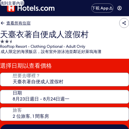
跳到主要內容
下載 App
查看所有住宿
天臺衣著自便成人渡假村
2.5
Rooftop Resort - Clothing Optional - Adult Only
星
成人限定的海濱飯店，設有室外游泳池並鄰近好萊塢海灘
級
住
選擇日期以查看價格
宿
想要去哪裡？
日期
旅客