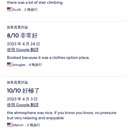
there was a lot of stair climbing.
Scott，2 晚旅行
旅客真實評論
8/10 非常好
2023 年 4 月 24 日
使用 Google 翻譯
Booked because it was a clothes option place,
douglas，4 晚旅行
旅客真實評論
10/10 好極了
2023 年 4 月 3 日
使用 Google 翻譯
the atmosphere was nice, if you know you know, no pressure
but very relaxing and enjoyable
Marvin，2 晚旅行