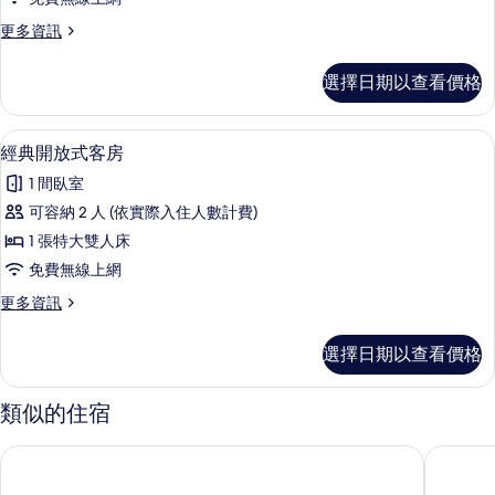
房
的
有
更
更多資訊
詳
的
多
相
情
所
經
片
選擇日期以查看價格
濟
有
客
相
房
經典開放式客房 | 書桌、熨斗/熨衣板
顯
6
的
經典開放式客房
片
示
詳
1 間臥室
情
經
可容納 2 人 (依實際入住人數計費)
典
1 張特大雙人床
開
免費無線上網
放
更
更多資訊
式
多
客
經
選擇日期以查看價格
典
房
開
的
放
類似的住宿
式
所
客
好萊塢海岸海灘渡假村
好萊塢海
有
房
的
相