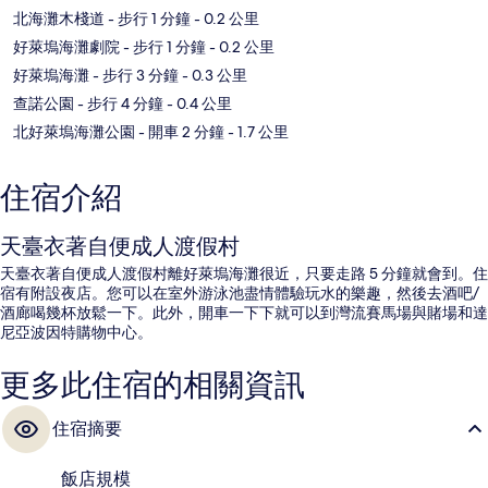
北海灘木棧道
- 步行 1 分鐘
- 0.2 公里
好萊塢海灘劇院
- 步行 1 分鐘
- 0.2 公里
好萊塢海灘
- 步行 3 分鐘
- 0.3 公里
查諾公園
- 步行 4 分鐘
- 0.4 公里
北好萊塢海灘公園
- 開車 2 分鐘
- 1.7 公里
住宿介紹
天臺衣著自便成人渡假村
天臺衣著自便成人渡假村離好萊塢海灘很近，只要走路 5 分鐘就會到。住
宿有附設夜店。您可以在室外游泳池盡情體驗玩水的樂趣，然後去酒吧/
酒廊喝幾杯放鬆一下。此外，開車一下下就可以到灣流賽馬場與賭場和達
尼亞波因特購物中心。
更多此住宿的相關資訊
住宿摘要
飯店規模