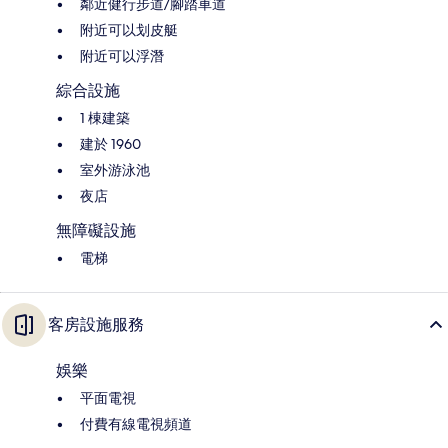
鄰近健行步道/腳踏車道
附近可以划皮艇
附近可以浮潛
綜合設施
1 棟建築
建於 1960
室外游泳池
夜店
無障礙設施
電梯
客房設施服務
娛樂
平面電視
付費有線電視頻道