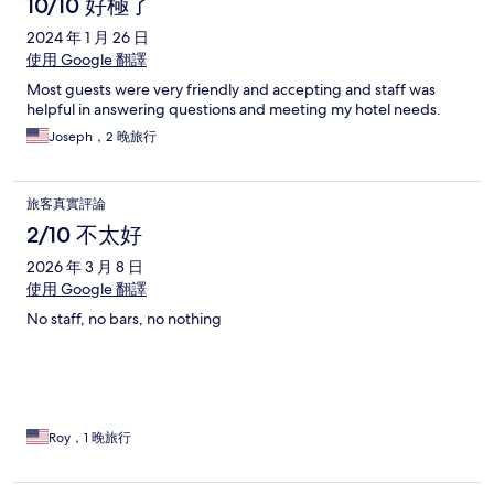
10/10 好極了
2024 年 1 月 26 日
使用 Google 翻譯
Most guests were very friendly and accepting and staff was
helpful in answering questions and meeting my hotel needs.
Joseph，2 晚旅行
旅客真實評論
2/10 不太好
2026 年 3 月 8 日
使用 Google 翻譯
No staff, no bars, no nothing
Roy，1 晚旅行