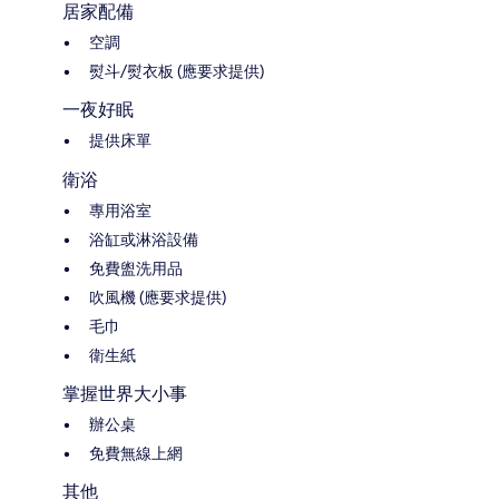
居家配備
空調
熨斗/熨衣板 (應要求提供)
一夜好眠
提供床單
衛浴
專用浴室
浴缸或淋浴設備
免費盥洗用品
吹風機 (應要求提供)
毛巾
衛生紙
掌握世界大小事
辦公桌
免費無線上網
其他