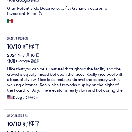
使用 Google 翻譯
Gran Potential de Desarrollo. ....( La Ganancia esta en la
Inversion). Exito! 👍
旅客真實評論
10/10 好極了
2024 年 7 月 10 日
使用 Google 翻譯
I like that you can be au naturel throughout the facility and the
crowd is equally mixed between the races. Really nice pool with
a beautiful view. Nice local restaurants and shops easily within
walking distance. Really nice fireworks display on the night of
the Fourth of July. The elevator is really slow and hot during the
daytime. Some of the facilities are a little dated. Breakfast is
Doug，6 晚旅行
better than the last two times I stayed there but could be a little
better.
旅客真實評論
10/10 好極了