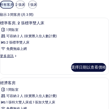
可
所有客房
2 張床
1 張床
用
的
顯示 3 間客房 (共 3 間)
客
標準客房, 2 張標準雙人床 | 書桌、
顯
6
標準客房, 2 張標準雙人床
房
示
篩
1 間臥室
標
選
可容納 2 人 (依實際入住人數計費)
準
條
2 張標準雙人床
客
件
免費無線上網
房,
更
更多資訊
2
多
張
標
選擇日期以查看價格
準
標
客
準
房,
經濟客房 | 書桌、熨斗/熨衣板、免費
顯
9
2
雙
經濟客房
示
張
人
1 間臥室
標
經
床
準
可容納 2 人 (依實際入住人數計費)
濟
雙
的
1 張特大雙人床或 1 張加大雙人床
人
客
所
床
免費無線上網