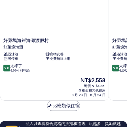
詳
片
情
好
好
好萊塢海岸海灘渡假村
好萊塢
萊
萊
好萊塢海灘
好萊塢
塢
塢
游泳池
寵物友善
游泳池
海
海
可停車
免費無線上網
免費無
岸
灘
海
精
9.0
9.0
太棒了
太棒
9.0
9.0
灘
品
分，
分，
4,994 則評論
4,0
渡
套
滿
滿
現
NT$2,558
假
房
分
分
在
村
好
10
10
總價 NT$4,351
價
好
含稅金和其他費用
萊
分，
分，
格
8 月 23 日 - 8 月 24 日
萊
塢
太
太
為
塢
海
棒
棒
NT$2,558
比較類似住宿
海
灘
了，
了，
灘
4,994
4,092
則
則
評
評
登入以查看符合資格的折扣和禮遇。玩越多，獎勵就越
論
論