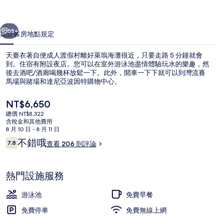
成
一個
下一個
人
55+
簡介
客房
地點
規定
渡
天臺衣著自便成人渡假村離好萊塢海灘很近，只要走路 5 分鐘就會
假
到。住宿有附設夜店。您可以在室外游泳池盡情體驗玩水的樂趣，然
後去酒吧/酒廊喝幾杯放鬆一下。此外，開車一下下就可以到灣流賽
村
馬場與賭場和達尼亞波因特購物中心。
的
目
NT$6,650
相
前
總價 NT$8,322
的
片
含稅金和其他費用
價
8 月 10 日 - 8 月 11 日
經典開放式客房 | 書桌、熨斗/熨衣板
集
格
評
不錯哦
7.8
查看 206 則評論
是
7.8 分，滿分 10 分，
論
NT$6,650
熱門設施服務
游泳池
免費早餐
免費停車
免費無線上網