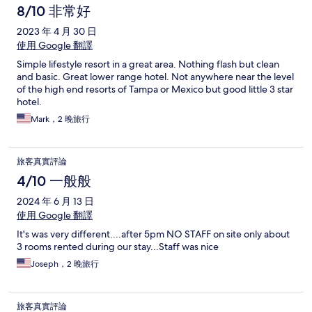
8/10 非常好
2023 年 4 月 30 日
使用 Google 翻譯
Simple lifestyle resort in a great area. Nothing flash but clean
and basic. Great lower range hotel. Not anywhere near the level
of the high end resorts of Tampa or Mexico but good little 3 star
hotel.
Mark，2 晚旅行
旅客真實評論
4/10 一般般
2024 年 6 月 13 日
使用 Google 翻譯
It's was very different....after 5pm NO STAFF on site only about
3 rooms rented during our stay...Staff was nice
Joseph，2 晚旅行
旅客真實評論