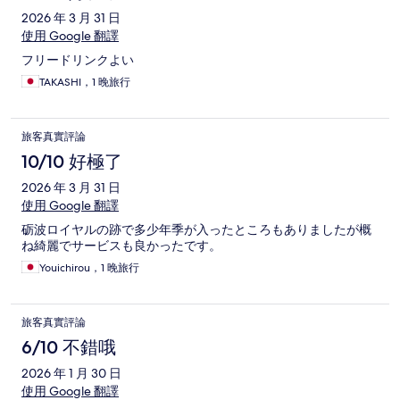
2026 年 3 月 31 日
使用 Google 翻譯
フリードリンクよい
TAKASHI，1 晚旅行
旅客真實評論
10/10 好極了
2026 年 3 月 31 日
使用 Google 翻譯
砺波ロイヤルの跡で多少年季が入ったところもありましたが概
ね綺麗でサービスも良かったです。
Youichirou，1 晚旅行
旅客真實評論
6/10 不錯哦
2026 年 1 月 30 日
使用 Google 翻譯