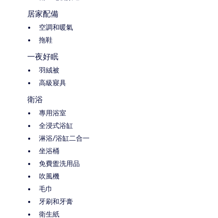
居家配備
空調和暖氣
拖鞋
一夜好眠
羽絨被
高級寢具
衛浴
專用浴室
全浸式浴缸
淋浴/浴缸二合一
坐浴桶
免費盥洗用品
吹風機
毛巾
牙刷和牙膏
衛生紙