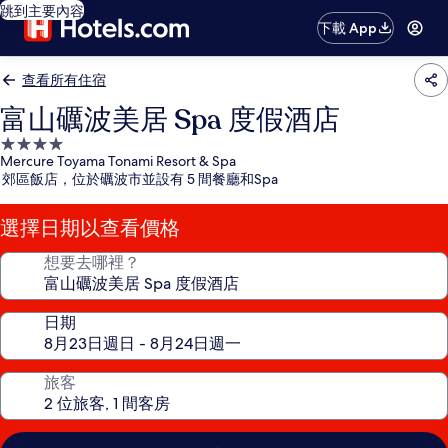
跳到主要內容
下載 App
查看所有住宿
富山礪波美居 Spa 度假酒店
4.0
Mercure Toyama Tonami Resort & Spa
星
郊區飯店，位於礪波市並設有 5 間餐廳和Spa
級
住
選擇日期以查看價格
宿
想要去哪裡？
日期
旅客