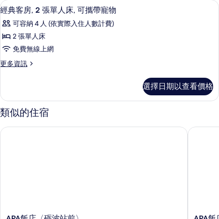
高級寢具、羽絨被、客房內保險箱、書
顯
9
2
人
經典客房, 2 張單人床, 可攜帶寵物
示
張
床
可容納 4 人 (依實際入住人數計費)
單
經
的
人
2 張單人床
典
床
所
免費無線上網
的
客
有
詳
更
更多資訊
房,
情
多
相
2
經
片
選擇日期以查看價格
典
張
客
單
房,
類似的住宿
2
人
張
床,
APA飯店〈砺波站前〉
APA飯
單
可
人
床,
攜
可
帶
攜
帶
寵
寵
物
物
的
的
詳
APA
APA
APA飯店〈砺波站前〉
APA