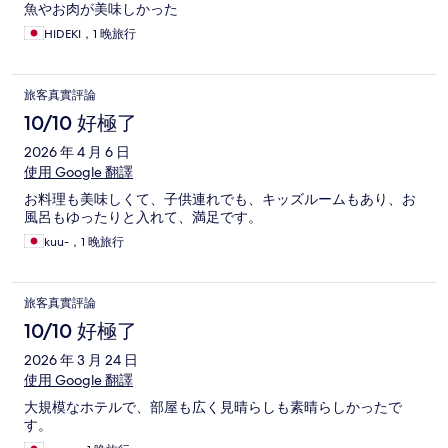
魚やお肉が美味しかった
HIDEKI，1 晚旅行
旅客真實評論
10/10 好極了
2026 年 4 月 6 日
使用 Google 翻譯
お料理も美味しくて、子供連れでも、キッズルームもあり、お
風呂もゆったりと入れて、満足です。
kuu-，1 晚旅行
旅客真實評論
10/10 好極了
2026 年 3 月 24 日
使用 Google 翻譯
大規模なホテルで、部屋も広く見晴らしも素晴らしかったで
す。