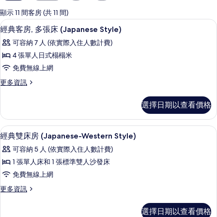
用
的
顯示 11 間客房 (共 11 間)
客
經典客房, 多張床 (Japanese Styl
顯
9
經典客房, 多張床 (Japanese Style)
房
示
篩
可容納 7 人 (依實際入住人數計費)
經
選
4 張單人日式榻榻米
典
條
免費無線上網
客
件
更
更多資訊
房,
多
多
經
選擇日期以查看價格
典
張
客
床
房,
高級寢具、羽絨被、客房內保險箱、書
顯
8
多
經典雙床房 (Japanese-Western Style)
(Japanese
示
張
Style)
可容納 5 人 (依實際入住人數計費)
床
經
的
(Japanese
1 張單人床和 1 張標準雙人沙發床
典
Style)
所
免費無線上網
的
雙
有
詳
更
更多資訊
床
情
相
多
房
經
片
選擇日期以查看價格
典