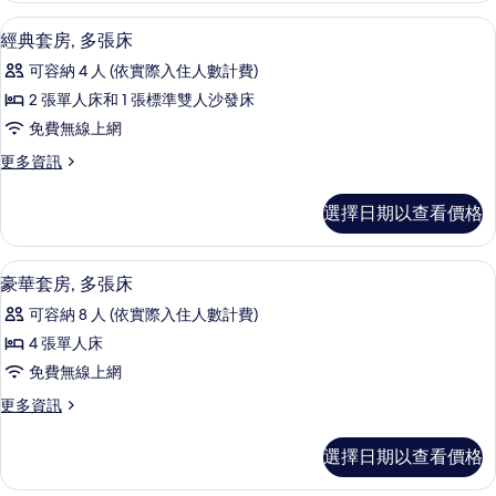
單
房,
經典套房, 多張床 | 高級寢具、羽絨
顯
9
2
人
經典套房, 多張床
示
張
床
可容納 4 人 (依實際入住人數計費)
單
經
的
人
2 張單人床和 1 張標準雙人沙發床
典
床
所
免費無線上網
的
套
有
詳
更
更多資訊
房,
情
多
相
多
經
片
選擇日期以查看價格
典
張
套
床
房,
豪華套房, 多張床 | 高級寢具、羽絨
顯
9
多
豪華套房, 多張床
的
示
張
所
可容納 8 人 (依實際入住人數計費)
床
豪
的
有
4 張單人床
華
詳
相
免費無線上網
情
套
片
更
更多資訊
房,
多
多
豪
選擇日期以查看價格
華
張
套