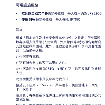
可選設施服務
吃到飽自助式早餐
需額外收費，每人費用約為 JPY3200
使用 SPA
須額外收費，每人每晚 JPY150
規定
根據「日本衛生及社會安全部 (MHLW)」之規定，所有國際
旅客辦理入住手續 (入住飯店、汽車旅館等) 時必須告知飯店
其護照號碼與國籍。此外，住宿業者務必影印所有房客之護
照，以做備份之用。
此住宿沒有電梯。
住宿有滅火器，旅客可以安心入住。
此住宿為性別友善 (LGBTQ+ 友善) 住宿，歡迎多元性別族群
入住。
此住宿接受信用卡及現金等付款方式。
接受以下信用卡：Visa 卡、萬事達卡、美國運通卡、大來
卡、JCB 卡
請注意，有些住宿不允許身上有刺青的旅客使用附設的公共
浴池設施。