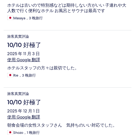
ホテルは古いので特別感などは期待しない方がいい 子連れや大
人数で行く便利なホテル お風呂とサウナは最高です
Masaya，3 晚旅行
旅客真實評論
10/10 好極了
2025 年 11 月 3 日
使用 Google 翻譯
ホテルスタッフの方々は親切でした。
Rie，3 晚旅行
旅客真實評論
10/10 好極了
2025 年 12 月 1 日
使用 Google 翻譯
朝食会場の女性スタッフさん 気持ちのいい対応でした。
Shozo，1 晚旅行