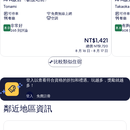
所
情
飯
飯
Tonami
Takaoka
有
店
店
可停車
免費無線上網
可停車
〈砺
高
相
餐廳
空調
餐廳
波
岡
片
站
站
8.0
8.6
非常好
有夠
8.0
8.6
前〉
前
分，
分，
265 則評論
608
Tonami
Takaoka
滿
滿
現
NT$1,421
分
分
在
10
10
總價 NT$1,720
價
8 月 16 日 - 8 月 17 日
分，
分，
格
非
有
為
比較類似住宿
常
夠
NT$1,421
好，
讚，
265
608
則
則
登入以查看符合資格的折扣和禮遇。玩越多，獎勵就越
評
評
多！
論
論
登入
免費註冊
鄰近地區資訊