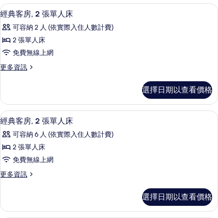
床
房,
經典客房, 2 張單人床 | 高級寢具、
顯
9
多
經典客房, 2 張單人床
的
示
張
所
可容納 2 人 (依實際入住人數計費)
床
經
的
有
2 張單人床
典
詳
相
免費無線上網
情
客
片
更
更多資訊
房,
多
2
經
選擇日期以查看價格
典
張
客
單
房,
高級寢具、羽絨被、客房內保險箱、書
顯
9
2
人
經典客房, 2 張單人床
示
張
床
可容納 6 人 (依實際入住人數計費)
單
經
的
人
2 張單人床
典
床
所
免費無線上網
的
客
有
詳
更
更多資訊
房,
情
多
相
2
經
片
選擇日期以查看價格
典
張
客
單
房,