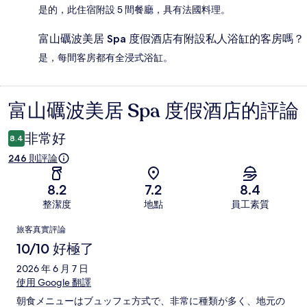
是的，此住宿附設 5 間餐廳，具有法國料理。
富山礪波美居 Spa 度假酒店有附設私人浴缸的客房嗎？
是，每間客房都有全浸式浴缸。
富山礪波美居 Spa 度假酒店的評論
評
論
非常好
8.4
246 則評論
8.2
7.2
8.4
整潔度
地點
員工素質
評
旅客真實評論
論
10/10 好極了
2026 年 6 月 7 日
使用 Google 翻譯
朝食メニューはブュッフェ方式で、非常に種類が多く、地元の