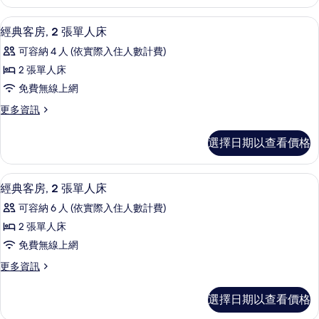
套
單
房,
高級寢具、羽絨被、客房內保險箱、書
顯
9
2
人
經典客房, 2 張單人床
示
張
床
可容納 4 人 (依實際入住人數計費)
單
經
(Japanese
人
2 張單人床
典
床
Western
免費無線上網
(Japanese
客
Style)
Western
更
更多資訊
房,
的
Style)
多
的
2
經
所
選擇日期以查看價格
詳
典
張
有
情
客
單
相
房,
經典客房, 2 張單人床 | 高級寢具、
顯
9
2
人
經典客房, 2 張單人床
片
示
張
床
可容納 6 人 (依實際入住人數計費)
單
經
的
人
2 張單人床
典
床
所
免費無線上網
的
客
有
詳
更
更多資訊
房,
情
多
相
2
經
片
選擇日期以查看價格
典
張
客