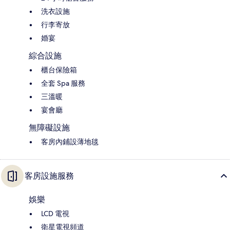
洗衣設施
行李寄放
婚宴
綜合設施
櫃台保險箱
全套 Spa 服務
三溫暖
宴會廳
無障礙設施
客房內鋪設薄地毯
客房設施服務
娛樂
LCD 電視
衛星電視頻道