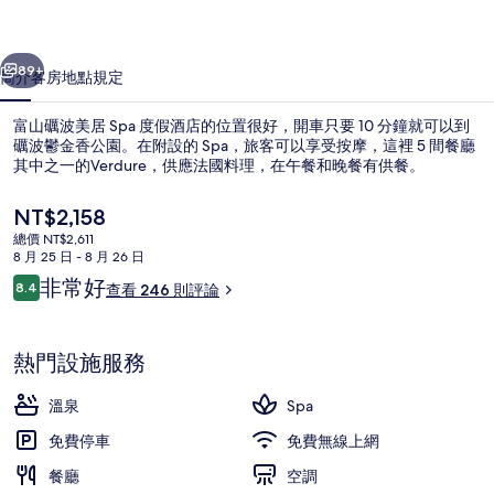
Spa
一個
下一個
度
89+
簡介
客房
地點
規定
假
富山礪波美居 Spa 度假酒店的位置很好，開車只要 10 分鐘就可以到
酒
礪波鬱金香公園。在附設的 Spa，旅客可以享受按摩，這裡 5 間餐廳
店
其中之一的Verdure，供應法國料理，在午餐和晚餐有供餐。
的
目
NT$2,158
前
相
總價 NT$2,611
的
8 月 25 日 - 8 月 26 日
片
價
評
非常好
8.4
查看 246 則評論
格
8.4 分，滿分 10 分，
論
集
高級寢具、羽絨被、客房內保險箱、書
是
NT$2,158
熱門設施服務
溫泉
Spa
免費停車
免費無線上網
餐廳
空調