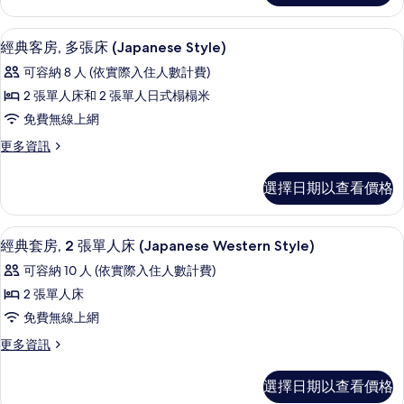
(Japanese-
雙
Western
床
經典客房, 多張床 (Japanese Styl
顯
Style)
9
房
經典客房, 多張床 (Japanese Style)
示
(Japanese-
的
可容納 8 人 (依實際入住人數計費)
Western
經
所
Style)
2 張單人床和 2 張單人日式榻榻米
典
的
有
免費無線上網
詳
客
相
情
更
更多資訊
房,
片
多
多
經
選擇日期以查看價格
典
張
客
床
房,
高級寢具、羽絨被、客房內保險箱、書
顯
9
多
經典套房, 2 張單人床 (Japanese Western Style)
(Japanese
示
張
Style)
可容納 10 人 (依實際入住人數計費)
床
經
的
(Japanese
2 張單人床
典
Style)
所
免費無線上網
的
套
有
詳
更
更多資訊
房,
情
相
多
2
經
片
選擇日期以查看價格
典
張