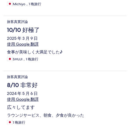
Michiyo，1 晚旅行
旅客真實評論
10/10 好極了
2025 年 3 月 9 日
使用 Google 翻譯
食事が美味しく大満足でした♪
SHUJI，1 晚旅行
旅客真實評論
8/10 非常好
2024 年 5 月 6 日
使用 Google 翻譯
広々してます
ラウンジサービス、朝食、夕食が良かった
1 晚旅行