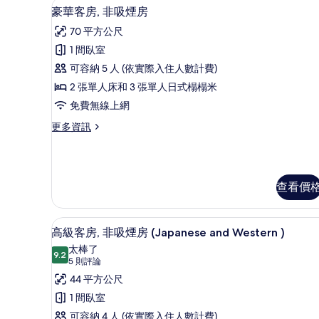
豪華客房, 非吸煙房 | 羽絨
顯
4
豪華客房, 非吸煙房
示
70 平方公尺
豪
1 間臥室
華
可容納 5 人 (依實際入住人數計費)
客
2 張單人床和 3 張單人日式榻榻米
房,
免費無線上網
非
更
更多資訊
吸
多
煙
豪
華
房
客
查看價
的
房,
非
所
吸
高級客房, 非吸煙房 (Japanes
顯
有
煙
3
高級客房, 非吸煙房 (Japanese and Western )
房
示
相
太棒了
的
9.2
9.2 分，滿分 10 分
高
(5
片
5 則評論
詳
則
級
44 平方公尺
情
評
客
1 間臥室
論)
房,
可容納 4 人 (依實際入住人數計費)