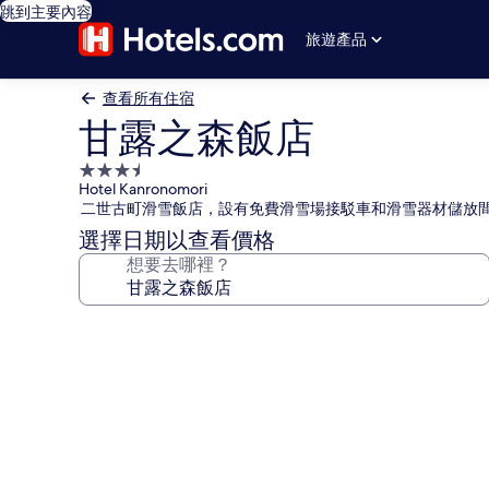
跳到主要內容
旅遊產品
查看所有住宿
甘露之森飯店
3.5
Hotel Kanronomori
星
二世古町滑雪飯店，設有免費滑雪場接駁車和滑雪器材儲放
級
選擇日期以查看價格
住
想要去哪裡？
宿
甘
露
之
森
飯