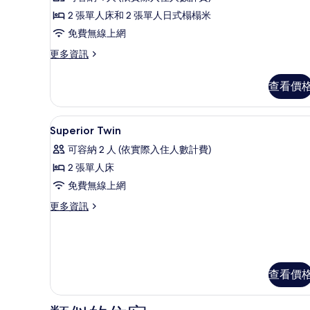
非
2 張單人床和 2 張單人日式榻榻米
吸
免費無線上網
煙
更
更多資訊
多
房
高
查看價
(Japanese
級
and
客
房,
Western
大廳
顯
2
非
Superior Twin
)
示
吸
可容納 2 人 (依實際入住人數計費)
的
煙
Superior
房
2 張單人床
所
Twin
(Japanese
免費無線上網
有
的
and
Western
相
更
更多資訊
所
)
多
片
有
的
Superior
詳
Twin
相
情
的
片
詳
查看價
情