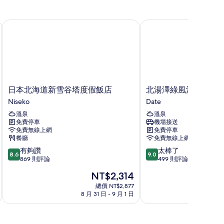
片
日本北海道新雪谷塔度假飯店
北湯澤綠風溫泉渡假村
日
北
日本北海道新雪谷塔度假飯店
北湯澤綠風溫泉渡假
本
湯
Niseko
Date
北
澤
溫泉
溫泉
海
綠
免費停車
機場接送
道
風
免費無線上網
免費停車
新
溫
餐廳
免費無線上網
雪
泉
8.6
9.0
有夠讚
太棒了
谷
渡
8.6
9.0
分，
分，
869 則評論
499 則評論
塔
假
滿
滿
度
村
現
NT$2,314
分
分
假
Date
在
10
10
總價 NT$2,877
飯
價
8 月 31 日 - 9 月 1 日
9
分，
分，
店
格
有
太
Niseko
為
夠
棒
NT$2,314
讚，
了，