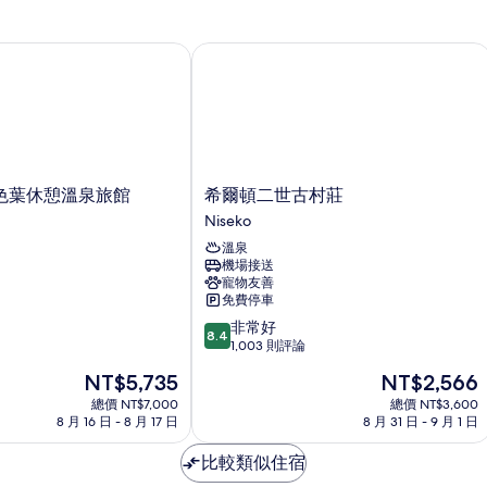
的
煙
情
房
所
(with
葉休憩溫泉旅館
希爾頓二世古村莊
有
private
Onsen)
相
的
片
詳
情
希
色葉休憩溫泉旅館
希爾頓二世古村莊
爾
Niseko
頓
溫泉
二
機場接送
世
寵物友善
古
免費停車
村
8.4
非常好
莊
8.4
分，
1,003 則評論
Niseko
滿
現
現
NT$5,735
NT$2,566
分
在
在
10
總價 NT$7,000
總價 NT$3,600
價
價
8 月 16 日 - 8 月 17 日
8 月 31 日 - 9 月 1 日
分，
格
格
非
為
為
比較類似住宿
常
NT$5,735
NT$2,566
好，