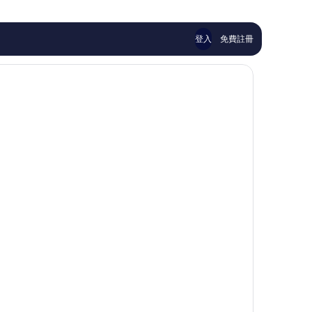
869
499
則
則
評
評
登入
免費註冊
論
論