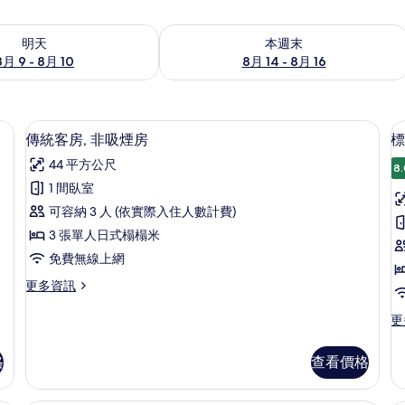
9 - 8月 10) 的供應情況
查看本週末 (8月 14 - 8月 16) 的供應情
明天
本週末
8月 9 - 8月 10
8月 14 - 8月 16
熨衣板、免費無線上網
傳統客房, 非吸煙房 | 羽絨被、客房
顯
3
傳統客房, 非吸煙房
標
示
44 平方公尺
8.
傳
1 間臥室
統
可容納 3 人 (依實際入住人數計費)
客
3 張單人日式榻榻米
房,
房
免費無線上網
非
更
更多資訊
吸
多
煙
傳
更
更
統
多
房
客
標
格
查看價格
的
房,
準
非
客
所
吸
房,