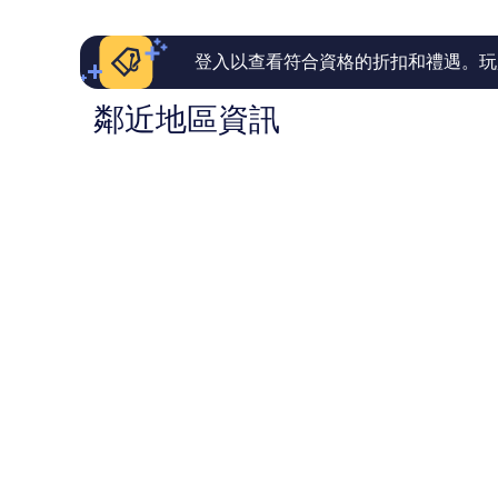
550
103
則
則
評
評
登入以查看符合資格的折扣和禮遇。玩
論
論
鄰近地區資訊