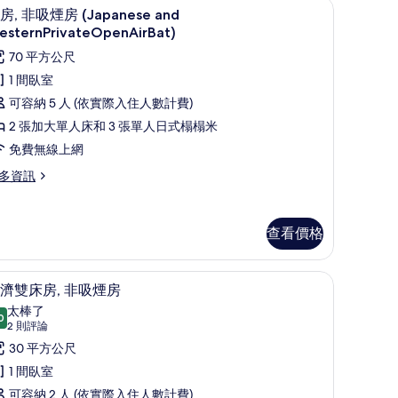
r 3rd Person) | 羽絨被、客房內保險箱、熨斗/熨衣板、免費無線上網
客房, 非吸煙房 (Japanese and Western
顯
有
3
房, 非吸煙房 (Japanese and
示
相
esternPrivateOpenAirBat)
客
片
70 平方公尺
,
1 間臥室
非
可容納 5 人 (依實際入住人數計費)
吸
2 張加大單人床和 3 張單人日式榻榻米
煙
免費無線上網
房
多資訊
Japanese
nd
esternPrivateOpenAirBat)
查看價格
的
所
房內保險箱、熨斗/熨衣板、免費無線上網
經濟雙床房, 非吸煙房 | 羽絨被、客房內保險
顯
2
濟雙床房, 非吸煙房
有
示
apanese
太棒了
相
nd
0
9.0 分，滿分 10 分
經
(2
2 則評論
sternPrivateOpenAirBat)
片
則
濟
30 平方公尺
評
雙
1 間臥室
論)
床
可容納 2 人 (依實際入住人數計費)