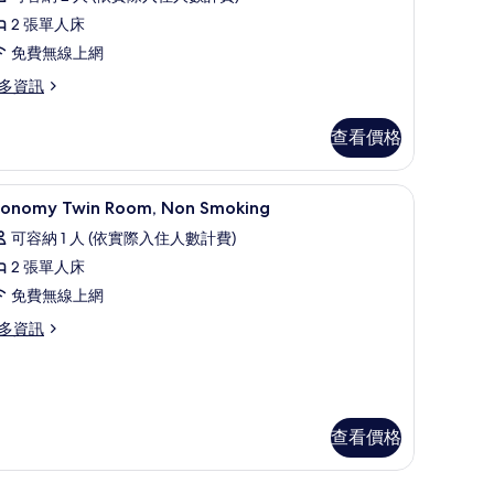
,
2 張單人床
非
免費無線上網
吸
多資訊
煙
查看價格
房
的
nsen) | 羽絨被、客房內保險箱、熨斗/熨衣板、免費無線上網
羽絨被、客房內保險箱、熨斗/熨衣板、免費無
顯
所
2
conomy Twin Room, Non Smoking
示
有
可容納 1 人 (依實際入住人數計費)
conomy
相
2 張單人床
win
片
免費無線上網
oom,
on
多資訊
moking
conomy
的
in
所
om,
on
有
查看價格
oking
相