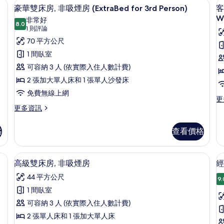
被、客房內保險箱、熨斗/熨衣板、免費無線上網
豪華雙床房, 非吸煙房 (ExtraBed fo
顯
有
煙
4
非
豪華雙床房, 非吸煙房 (ExtraBed for 3rd Person)
客
房
示
吸
相
W
非常好
的
8.0
煙
8.0 分，滿分 10 分
豪
(1
片
1 則評論
詳
房
則
華
70 平方公尺
房
情
的
評
詳
雙
1 間臥室
情
論)
床
可容納 3 人 (依實際入住人數計費)
房,
2 張加大單人床和 1 張單人沙發床
非
免費無線上網
更
更
(
吸
更
多
更多資訊
多
客
a
煙
豪
房,
W
格
查看價格
房
華
非
雙
吸
(ExtraBed
床
煙
for
e and Western ) | 羽絨被、客房內保險箱、熨斗/熨衣板、免費無線上網
高級雙床房, 非吸煙房 | 羽絨被、客
顯
6
房,
房
高級雙床房, 非吸煙房
經
3rd
示
非
(J
44 平方公尺
Person)
吸
a
9.
高
煙
We
1 間臥室
的
級
房
的
可容納 3 人 (依實際入住人數計費)
所
(ExtraBed
詳
雙
for
情
2 張單人床和 1 張加大單人床
有
床