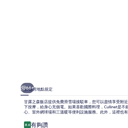
店
的
相
片
集
66+
簡介
客房
地點
規定
甘露之森飯店提供免費滑雪場接駁車，您可以盡情享受附近
下按摩，給身心充個電。如果喜歡國際料理，Cullinet
心、室外網球場和三溫暖等便利設施服務。此外，這裡也有
評
有夠讚
8.6
8.6 分，滿分 10 分，