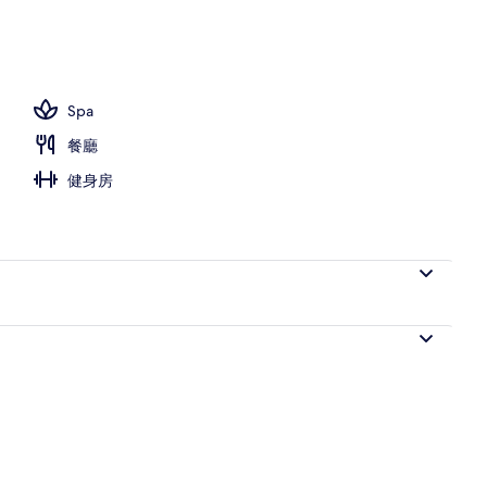
 (with private Onsen) | 浴室 | 淋浴/浴缸二合一、免費盥洗用品、吹風機、拖
Spa
餐廳
健身房