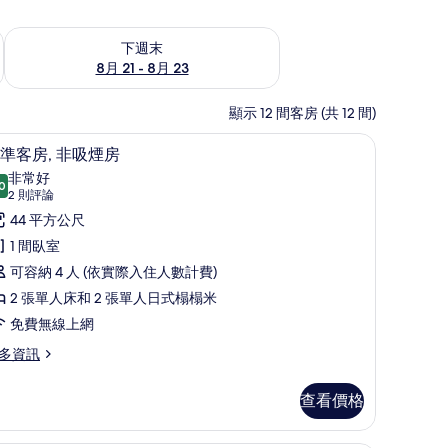
況
查看下週末 (8月 21 - 8月 23) 的供應情況
下週末
8月 21 - 8月 23
顯示 12 間客房 (共 12 間)
內保險箱、熨斗/熨衣板、免費無線上網
標準客房, 非吸煙房 | 羽絨被、客房內保險箱
顯
3
準客房, 非吸煙房
示
非常好
0
8.0 分，滿分 10 分
標
(2
2 則評論
則
準
44 平方公尺
評
客
1 間臥室
論)
,
可容納 4 人 (依實際入住人數計費)
非
2 張單人床和 2 張單人日式榻榻米
吸
免費無線上網
煙
多資訊
房
查看價格
的
所