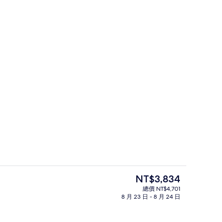
溫泉
 提交者：Kensho Quest
目
NT$3,834
前
總價 NT$4,701
的
8 月 23 日 - 8 月 24 日
豪華客房, 非吸煙房 | 羽絨被、客房
價
格
是