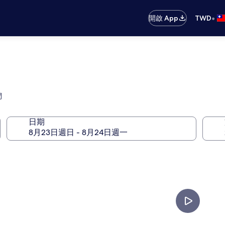
•
開啟 App
TWD
間
日期