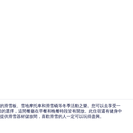
旅遊達人影片 -
的滑雪板、雪地摩托車和滑雪橇等冬季活動之樂。您可以去享受一
是不錯的選擇，這間餐廳在早餐和晚餐時段皆有開放。此住宿還有健身中
提供滑雪器材儲放間，喜歡滑雪的人一定可以玩得盡興。
溫泉