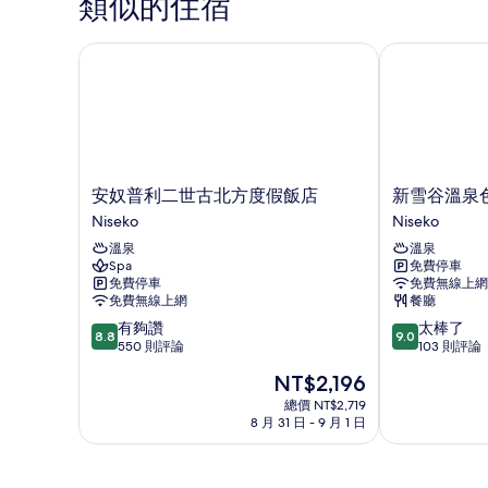
類似的住宿
安奴普利二世古北方度假飯店
新雪谷溫泉色
安
新
安奴普利二世古北方度假飯店
新雪谷溫泉
奴
雪
Niseko
Niseko
普
谷
溫泉
溫泉
利
溫
Spa
免費停車
二
泉
免費停車
免費無線上網
世
色
免費無線上網
餐廳
古
葉
8.8
9.0
有夠讚
太棒了
北
休
8.8
9.0
分，
分，
550 則評論
103 則評論
方
憩
滿
滿
度
溫
現
NT$2,196
分
分
假
泉
在
10
10
總價 NT$2,719
飯
旅
價
8 月 31 日 - 9 月 1 日
分，
分，
店
館
格
有
太
Niseko
Niseko
為
夠
棒
NT$2,196
讚，
了，