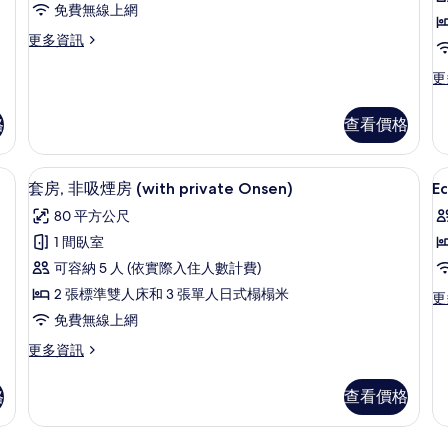
3rd
免費無線上網
相
Person)
房,
房
的
片
更
更多資訊
非
詳
多
情
吸
高
更
更
級
多
煙
雙
經
格
查看價格
房
床
濟
房,
雙
的
非
床
套房, 非吸煙房 (with private O
顯
所
吸
6
房,
套房, 非吸煙房 (with private Onsen)
E
煙
示
非
有
80 平方公尺
房
吸
E
套
相
的
煙
1 間臥室
T
房,
詳
片
房
可容納 5 人 (依實際入住人數計費)
情
R
的
非
詳
2 張標準雙人床和 3 張單人日式榻榻米
N
更
更
吸
情
多
S
免費無線上網
煙
E
更
更多資訊
Tw
房
多
Ro
(with
套
N
格
查看價格
房,
Sm
private
非
的
Onsen)
吸
詳