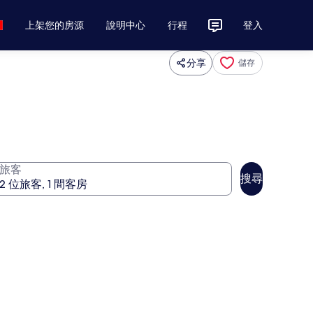
上架您的房源
說明中心
行程
登入
分享
儲存
旅客
搜尋