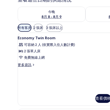
查看今晚 (8月 8 - 8月 9) 的供應情況
查看明天 (8月 
今晚
8月 8 - 8月 9
可
所有客房
2 張床
3 張床以上
用
羽絨被、客房內保險箱、熨斗/
顯
的
12
Economy Twin Room
示
客
可容納 2 人 (依實際入住人數計費)
房
Economy
2 張單人床
篩
Twin
免費無線上網
選
Room
條
的
更
更多資訊
件
多
所
Economy
有
Twin
Room
相
的
片
詳
情
查看價