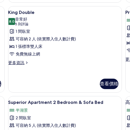
King
情
的
埃及棉床單、高級寢具、舒適加層、書桌
King Double | 埃及棉床單、高級
顯
6
詳
King Double
P
示
情
非常好
8.0
King
P
8.0 分，滿分 10 分
(5
5 則評論
Double
則
G
1 間臥室
評
A
的
可容納 2 人 (依實際入住人數計費)
論)
-
所
1 張標準雙人床
O
有
免費無線上網
B
更
更
相
更
更多資訊
多
片
多
P
King
G
Double
Ap
的
格
查看價格
-
詳
O
情
B
埃及棉床單、高級寢具、舒適加層、書
顯
的
8
Superior Apartment 2 Bedroom & Sofa Bed
高
詳
示
半湖景
情
Superior
2 間臥室
Apartment
可容納 5 人 (依實際入住人數計費)
2