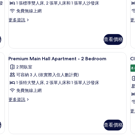
發
1 張標準雙人床, 2 張單人床和 1 張單人沙發床
Bedroom
寓
&
免費無線上網
2
Sofa
更
更
更多資訊
更
Bed
多
多
Superior
高
的
Apartment
級
格
查看價格
所
2
公
Bedroom
寓,
有
&
2
rtment - 1 Bedroom | 埃及棉床單、高級寢具、舒適加層、書桌
Premium Main Hall Apartment
顯
相
5
Sofa
間
Premium Main Hall Apartment - 2 Bedroom
Cl
示
片
Bed
臥
2 間臥室
的
室
8.
Premium
Cl
詳
的
可容納 3 人 (依實際入住人數計費)
Main
D
情
詳
1 張特大雙人床, 2 張單人床和 1 張單人沙發床
Hall
情
免費無線上網
Apartment
-
更
更多資訊
多
2
Premium
更
更
Bedroom
Main
多
的
Hall
Cl
格
查看價格
Apartment
所
Do
-
的