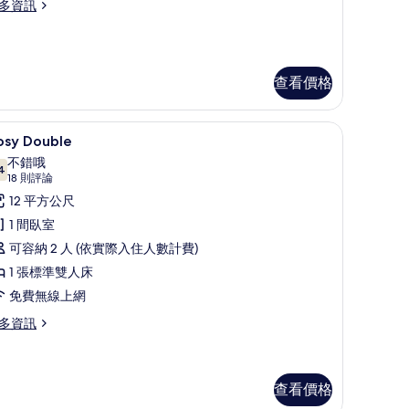
多資訊
相
片
cessible
uble
查看價格
Cosy Double | 埃及棉床單、高級寢具、舒
顯
5
osy Double
示
不錯哦
4
osy
7.4 分，滿分 10 分
(18
18 則評論
ouble
則
12 平方公尺
評
的
1 間臥室
論)
所
可容納 2 人 (依實際入住人數計費)
有
1 張標準雙人床
相
免費無線上網
片
多資訊
sy
uble
查看價格