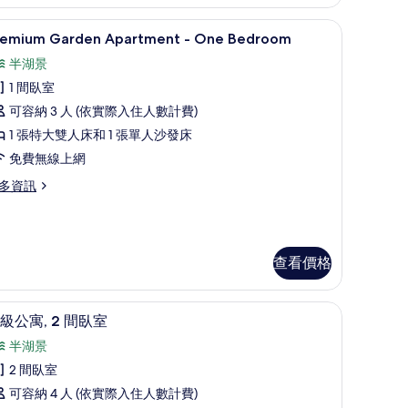
寢具、舒適加層、書桌
客房景觀
顯
7
remium Garden Apartment - One Bedroom
示
半湖景
remium
1 間臥室
arden
可容納 3 人 (依實際入住人數計費)
partment
1 張特大雙人床和 1 張單人沙發床
ne
免費無線上網
edroom
多資訊
的
remium
所
arden
有
artment
查看價格
相
ne
片
edroom
桌
埃及棉床單、高級寢具、舒適加層、書桌
顯
6
級公寓, 2 間臥室
示
半湖景
高
2 間臥室
級
可容納 4 人 (依實際入住人數計費)
公