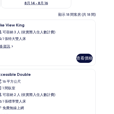
8月 14 - 8月 16
顯示 18 間客房 (共 18 間)
桌
埃及棉床單、高級寢具、舒適加層、書桌
顯
13
ke View King
示
可容納 3 人 (依實際入住人數計費)
ake
1 張特大雙人床
iew
多資訊
ing
的
ke
查看價格
所
ew
ng
有
m Suite | 埃及棉床單、高級寢具、舒適加層、書桌
Accessible Double | 埃及棉床單、高級寢
顯
相
4
ccessible Double
示
片
16 平方公尺
ccessible
1 間臥室
ouble
可容納 2 人 (依實際入住人數計費)
的
1 張標準雙人床
所
免費無線上網
有