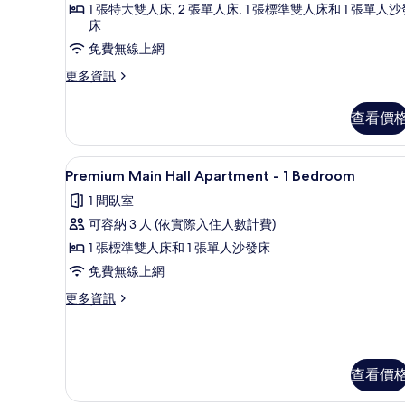
1 張特大雙人床, 2 張單人床, 1 張標準雙人床和 1 張單人沙
Three
床
Bedrooms
免費無線上網
的
更
更多資訊
所
多
有
Family
查看價
相
Terrace
-
片
Three
Premium Main Hall Apa
顯
7
Bedrooms
Premium Main Hall Apartment - 1 Bedroom
示
的
1 間臥室
詳
Premium
情
可容納 3 人 (依實際入住人數計費)
Main
1 張標準雙人床和 1 張單人沙發床
Hall
免費無線上網
Apartment
-
更
更多資訊
多
1
Premium
Bedroom
Main
的
Hall
查看價
Apartment
所
-