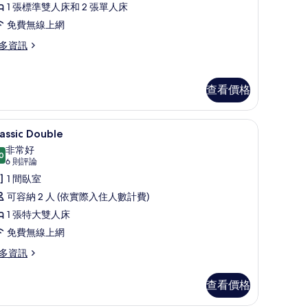
1 張標準雙人床和 2 張單人床
,
免費無線上網
多資訊
間
臥
室
查看價格
的
所
 - 2 Bedroom | 埃及棉床單、高級寢具、舒適加層、書桌
Classic Double | 埃及棉床單、高級寢具、
顯
7
assic Double
有
示
非常好
相
0
assic
8.0 分，滿分 10 分
(6
6 則評論
片
ouble
則
1 間臥室
評
的
可容納 2 人 (依實際入住人數計費)
論)
所
1 張特大雙人床
有
免費無線上網
相
多資訊
片
assic
查看價格
uble