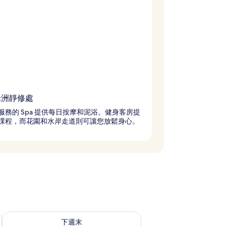
 綠洲靜修處
服務的 Spa 提供每日按摩和泥浴。健身客房提
課程，而花園和水岸走道則可讓您放鬆身心。
查看下週末 (8月 14 - 8月 16) 的供應情況
下週末