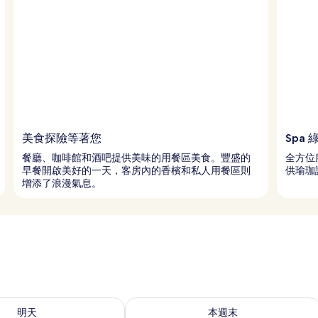
美食探險等著您
Spa
餐廳、咖啡館和酒吧提供美味的用餐區美食。豐盛的
全方位
早餐開啟美好的一天，客房內的香檳和私人用餐區則
供瑜珈
增添了浪漫氣息。
7 - 8月 8) 的供應情況
查看本週末 (8月 7 - 8月 9) 的供應情況
明天
本週末