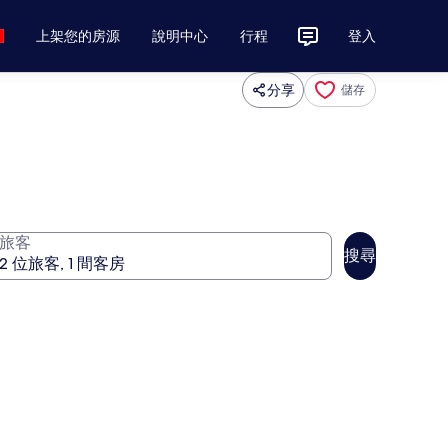
上架您的房源
說明中心
行程
登入
分享
儲存
旅客
搜尋