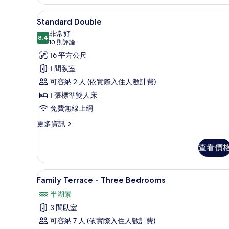
情
Standard Double | 
顯
4
Standard Double
示
非常好
8.4
Standard
8.4 分，滿分 10 分
(10
10 則評論
Double
則
16 平方公尺
評
的
1 間臥室
論)
所
可容納 2 人 (依實際入住人數計費)
有
1 張標準雙人床
相
免費無線上網
片
更
更多資訊
多
Standard
查看價
Double
的
詳
客房景觀
顯
7
情
Family Terrace - Three Bedrooms
示
半湖景
Family
3 間臥室
Terrace
可容納 7 人 (依實際入住人數計費)
-