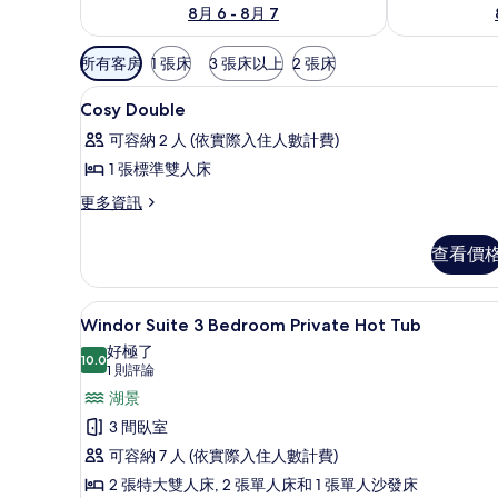
8月 6 - 8月 7
可
所有客房
1 張床
3 張床以上
2 張床
用
埃及棉床單、高級寢具、舒適
顯
的
4
Cosy Double
示
客
可容納 2 人 (依實際入住人數計費)
房
Cosy
1 張標準雙人床
篩
Double
選
更
更多資訊
的
多
條
所
Cosy
件
查看價
Double
有
的
相
詳
Windor Suite 3 Bedroom
顯
片
11
情
Windor Suite 3 Bedroom Private Hot Tub
示
好極了
10.0
Windor
10.0 分，滿分 10 分
(1
1 則評論
Suite
則
湖景
評
3
3 間臥室
論)
Bedroom
可容納 7 人 (依實際入住人數計費)
Private
2 張特大雙人床, 2 張單人床和 1 張單人沙發床