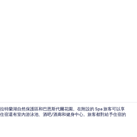
Windor Suit
拉特蘭湖自然保護區和巴恩斯代爾花園。在附設的 Spa 旅客可以享
住宿還有室內游泳池、酒吧/酒廊和健身中心。旅客都對給予住宿的
住宿正面