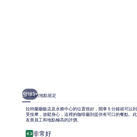
店
及
水
療
中
心
的
相
片
集
183+
簡介
客房
地點
規定
拉特蘭廳飯店及水療中心的位置很好，開車 5 分鐘就可以到
受按摩，放鬆身心，這裡的咖啡廳則提供有可口的餐點。此
友善員工和地點極高的評價。
評
非常好
8.2
8.2 分，滿分 10 分，