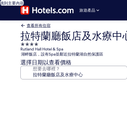
跳到主要內容
旅遊產品
查看所有住宿
拉特蘭廳飯店及水療中
4.0
Rutland Hall Hotel & Spa
星
湖畔飯店，設有Spa並鄰近拉特蘭湖自然保護區
級
選擇日期以查看價格
住
想要去哪裡？
宿
拉
特
蘭
廳
飯