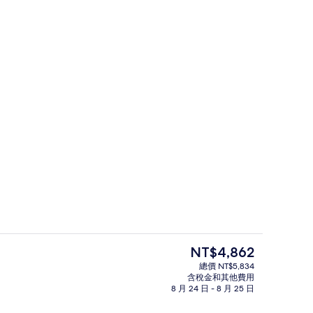
e 3 Bedroom Private Hot Tub | 私人 Spa 浴池
住宿正面
目
NT$4,862
前
總價 NT$5,834
的
含稅金和其他費用
Windor Suite 3 Bedroom Private Hot
價
8 月 24 日 - 8 月 25 日
格
是