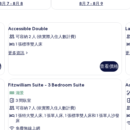
8月 7 - 8月 8
8月 7 - 8月 9
加層、書桌
埃及棉床單、高級寢具、舒適加層、書
顯
3
Accessible Double
La
示
可容納 2 人 (依實際入住人數計費)
Accessible
L
1 張標準雙人床
Double
V
更
更
更多資訊
更
K
的
多
多
所
Accessible
La
格
查看價格
Double
Vi
有
的
Ki
相
詳
的
 Private Hot Tub | 埃及棉床單、高級寢具、舒適加層、書桌
Fitzwilliam Suite - 3 Bedroo
顯
片
7
情
詳
Fitzwilliam Suite - 3 Bedroom Suite
A
示
情
湖景
Fitzwilliam
A
3 間臥室
Suite
D
可容納 7 人 (依實際入住人數計費)
-
1 張特大雙人床, 1 張單人床, 1 張標準雙人床和 1 張單人沙發
3
床
Bedroom
免費無線上網