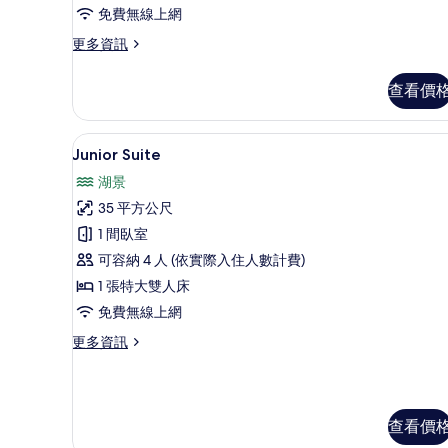
Hot
免費無線上網
Tub
更
更多資訊
的
多
所
Windor
查看價
有
Suite
3
相
Bedroom
Junior Suite | 埃及棉
顯
片
10
Private
Junior Suite
示
Hot
湖景
Tub
Junior
的
35 平方公尺
Suite
詳
1 間臥室
的
情
可容納 4 人 (依實際入住人數計費)
所
1 張特大雙人床
有
免費無線上網
相
更
更多資訊
片
多
Junior
Suite
的
查看價
詳