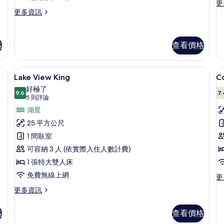
Suite
更
更
的
更
多
更多資訊
多
Ac
所
Fitzwilliam
Do
有
Suite
的
格
查看價格
-
詳
相
3
情
片
Bedroom
床單、高級寢具、舒適加層、書桌
Lake View King | 湖景
顯
Suite
9
Lake View King
C
的
示
好極了
詳
9.6
7.
Lake
C
9.6 分，滿分 10 分
(5
5 則評論
情
View
則
D
湖景
評
King
25 平方公尺
論)
的
1 間臥室
所
可容納 3 人 (依實際入住人數計費)
有
1 張特大雙人床
相
免費無線上網
更
更
片
多
更
更多資訊
Co
多
Do
Lake
的
格
查看價格
View
詳