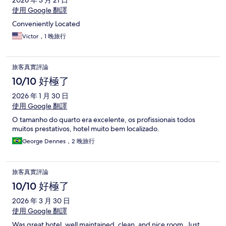
使用 Google 翻譯
Conveniently Located
Victor，1 晚旅行
旅客真實評論
10/10 好極了
2026 年 1 月 30 日
使用 Google 翻譯
O tamanho do quarto era excelente, os profissionais todos
muitos prestativos, hotel muito bem localizado.
George Dennes，2 晚旅行
旅客真實評論
10/10 好極了
2026 年 3 月 30 日
使用 Google 翻譯
Was great hotel, well maintained, clean, and nice room. Just