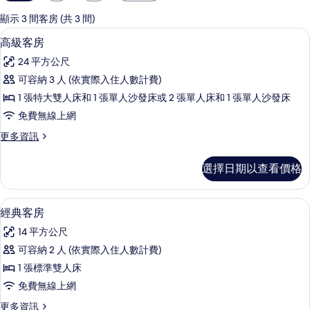
用
的
顯示 3 間客房 (共 3 間)
客
高級客房 | 高級寢具、迷你吧、客房內
顯
16
高級客房
房
示
篩
24 平方公尺
高
選
可容納 3 人 (依實際入住人數計費)
級
條
1 張特大雙人床和 1 張單人沙發床或 2 張單人床和 1 張單人沙發床
客
件
免費無線上網
房
更
更多資訊
的
多
所
高
選擇日期以查看價格
級
有
客
相
房
經典客房 | 高級寢具、迷你吧、客房內
顯
12
的
經典客房
片
示
詳
14 平方公尺
情
經
可容納 2 人 (依實際入住人數計費)
典
1 張標準雙人床
客
免費無線上網
房
更
更多資訊