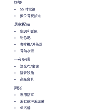
娛樂
55 吋電視
數位電視頻道
居家配備
空調和暖氣
迷你吧
咖啡機/沖茶器
電熱水壺
一夜好眠
遮光布/窗簾
隔音設施
高級寢具
衛浴
專用浴室
浴缸或淋浴設備
坐浴桶