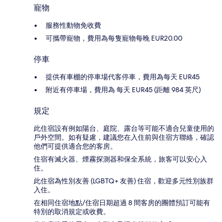
寵物
服務性動物免收費
可攜帶寵物，費用為每隻寵物每晚 EUR20.00
停車
提供有車棚的停車場代客停車，費用為每天 EUR45
附近有停車場，費用為 每天 EUR45 (距離 984 英尺)
規定
此住宿設有例如陽台、庭院、露台等可能不適合兒童使用的
戶外空間。如有疑慮，建議您在入住前與住宿方聯絡，確認
他們可提供適合您的客房。
住宿有滅火器、煙霧探測器和保全系統，旅客可以安心入
住。
此住宿為性別友善 (LGBTQ+ 友善) 住宿，歡迎多元性別族群
入住。
在相同住宿地點/住宿日期超過 8 間客房的團體預訂可能有
特別的取消規定或收費。