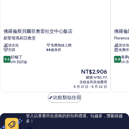
佛
佛
佛羅倫斯貝爾菲奧雷社交中心飯店
佛羅倫
羅
羅
新聖母瑪莉亞教堂
Florenc
倫
倫
游泳池
免費無線上網
游泳池
斯
斯
空調
健身房
免費停
貝
麗
爾
笙
9.4
8.8
好極了
有夠
9.4
8.8
菲
藍
分，
分，
675 則評論
131
奧
標
滿
滿
現
NT$2,906
雷
飯
分
分
在
社
店
10
10
總價 NT$3,717
價
交
含稅金和其他費用
Florenc
分，
分，
格
8 月 21 日 - 8 月 22 日
中
好
有
為
心
極
夠
NT$2,906
比較類似住宿
飯
了，
讚，
店
675
131
新
則
則
聖
評
評
登入以查看符合資格的折扣和禮遇。玩越多，獎勵就越
母
論
論
多！
瑪