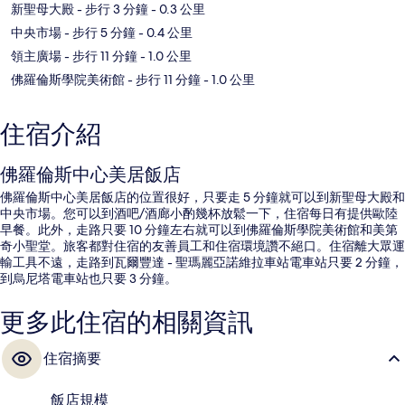
新聖母大殿
- 步行 3 分鐘
- 0.3 公里
中央市場
- 步行 5 分鐘
- 0.4 公里
領主廣場
- 步行 11 分鐘
- 1.0 公里
佛羅倫斯學院美術館
- 步行 11 分鐘
- 1.0 公里
住宿介紹
佛羅倫斯中心美居飯店
佛羅倫斯中心美居飯店的位置很好，只要走 5 分鐘就可以到新聖母大殿和
中央市場。您可以到酒吧/酒廊小酌幾杯放鬆一下，住宿每日有提供歐陸
早餐。此外，走路只要 10 分鐘左右就可以到佛羅倫斯學院美術館和美第
奇小聖堂。旅客都對住宿的友善員工和住宿環境讚不絕口。住宿離大眾運
輸工具不遠，走路到瓦爾豐達 - 聖瑪麗亞諾維拉車站電車站只要 2 分鐘，
到烏尼塔電車站也只要 3 分鐘。
更多此住宿的相關資訊
住宿摘要
飯店規模