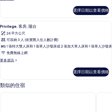
的
多
所
經
選擇日期以查看價格
典
有
客
相
房
高級寢具、迷你吧、客房內保險箱、書
顯
17
的
Privilege, 客房, 陽台
片
示
詳
24 平方公尺
情
Privilege,
可容納 3 人 (依實際入住人數計費)
客
1 張特大雙人床和 1 張單人沙發床或 2 張加大單人床和 1 張單人沙發床
房,
免費無線上網
陽
更
更多資訊
台
多
的
Privilege,
選擇日期以查看價格
客
所
房,
有
陽
類似的住宿
台
相
的
片
佛羅倫斯貝爾菲奧雷社交中心飯店
佛羅倫斯
詳
情