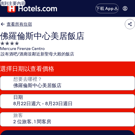
跳到主要內容
下載 App
查看所有住宿
佛羅倫斯中心美居飯店
4.0
Mercure Firenze Centro
星
設有酒吧/酒廊並鄰近新聖母大殿的飯店
級
住
選擇日期以查看價格
宿
想要去哪裡？
日期
旅客