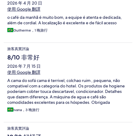
2026 年 4 月 20 日
使用 Google 翻譯
o café da manhã é muito bom, a equipe é atenta e dedicada,
além de cordial. A localização é excelente e de fácil acesso
Guilherme，1 晚旅行
旅客真實評論
8/10 非常好
2026 年 7 月 15 日
使用 Google 翻譯
A cama do sofá cama é terrivel, colchao ruim , pequena, não
compativel com a categoria do hotel. Os produtos de hogiene
poderiam cobter touca descartavel, condicionador. Detalhes
que dazem diferença. A máquina de agua e café são
comodidades excelentes para os hóspedes. Obrigada
Ivana，3 晚旅行
旅客真實評論