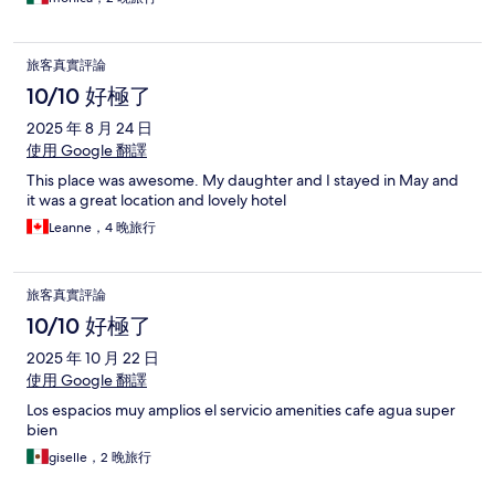
旅客真實評論
10/10 好極了
2025 年 8 月 24 日
使用 Google 翻譯
This place was awesome. My daughter and I stayed in May and
it was a great location and lovely hotel
Leanne，4 晚旅行
旅客真實評論
10/10 好極了
2025 年 10 月 22 日
使用 Google 翻譯
Los espacios muy amplios el servicio amenities cafe agua super
bien
giselle，2 晚旅行