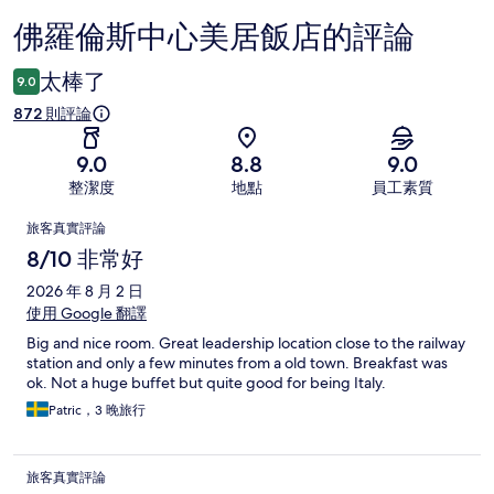
佛羅倫斯中心美居飯店的評論
評
論
太棒了
9.0
872 則評論
9.0
8.8
9.0
整潔度
地點
員工素質
評
旅客真實評論
論
8/10 非常好
2026 年 8 月 2 日
使用 Google 翻譯
Big and nice room. Great leadership location close to the railway
station and only a few minutes from a old town. Breakfast was
ok. Not a huge buffet but quite good for being Italy.
Patric，3 晚旅行
旅客真實評論