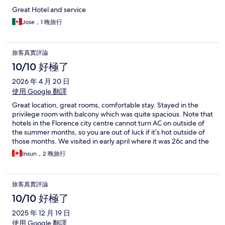
Great Hotel and service
Jose，1 晚旅行
旅客真實評論
10/10 好極了
2026 年 4 月 20 日
使用 Google 翻譯
Great location, great rooms, comfortable stay. Stayed in the
privilege room with balcony which was quite spacious. Note that
hotels in the Florence city centre cannot turn AC on outside of
the summer months, so you are out of luck if it’s hot outside of
those months. We visited in early april where it was 26c and the
rooms were 25c but could not cool down.
Insun，2 晚旅行
旅客真實評論
10/10 好極了
2025 年 12 月 19 日
使用 Google 翻譯