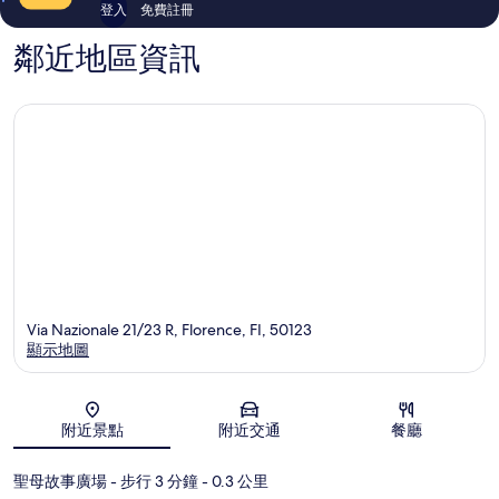
莉
登入
免費註冊
亞
教
鄰近地區資訊
堂
Via Nazionale 21/23 R, Florence, FI, 50123
顯示地圖
地圖
附近景點
附近交通
餐廳
聖母故事廣場
- 步行 3 分鐘
- 0.3 公里