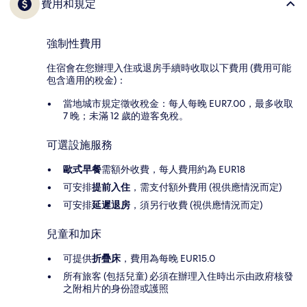
費用和規定
強制性費用
住宿會在您辦理入住或退房手續時收取以下費用 (費用可能
包含適用的稅金)：
當地城市規定徵收稅金：每人每晚 EUR7.00，最多收取
7 晚；未滿 12 歲的遊客免稅。
可選設施服務
歐式早餐
需額外收費，每人費用約為 EUR18
可安排
提前入住
，需支付額外費用 (視供應情況而定)
可安排
延遲退房
，須另行收費 (視供應情況而定)
兒童和加床
可提供
折疊床
，費用為每晚 EUR15.0
所有旅客 (包括兒童) 必須在辦理入住時出示由政府核發
之附相片的身份證或護照