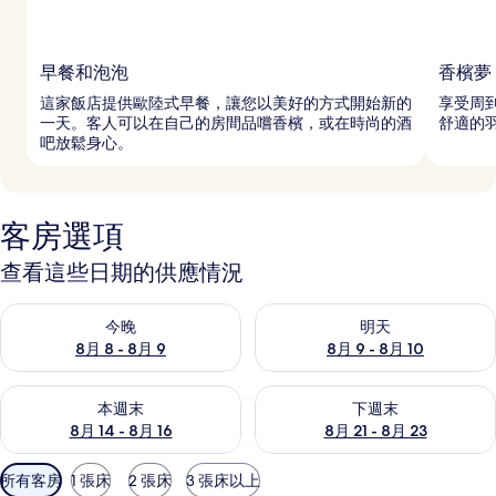
早餐和泡泡
香檳夢
這家飯店提供歐陸式早餐，讓您以美好的方式開始新的
享受周
一天。客人可以在自己的房間品嚐香檳，或在時尚的酒
舒適的
吧放鬆身心。
客房選項
查看這些日期的供應情況
查看今晚 (8月 8 - 8月 9) 的供應情況
查看明天 (8月 9 - 8月 10) 的
今晚
明天
8月 8 - 8月 9
8月 9 - 8月 10
查看本週末 (8月 14 - 8月 16) 的供應情況
查看下週末 (8月 21 - 8月 23
本週末
下週末
8月 14 - 8月 16
8月 21 - 8月 23
可
所有客房
1 張床
2 張床
3 張床以上