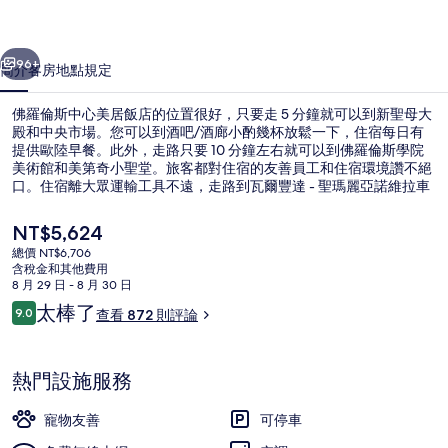
美
一個
下一個
居
96+
簡介
客房
地點
規定
飯
佛羅倫斯中心美居飯店的位置很好，只要走 5 分鐘就可以到新聖母大
店
殿和中央市場。您可以到酒吧/酒廊小酌幾杯放鬆一下，住宿每日有
提供歐陸早餐。此外，走路只要 10 分鐘左右就可以到佛羅倫斯學院
的
美術館和美第奇小聖堂。旅客都對住宿的友善員工和住宿環境讚不絕
相
口。住宿離大眾運輸工具不遠，走路到瓦爾豐達 - 聖瑪麗亞諾維拉車
站電車站只要 2 分鐘，到烏尼塔電車站也只要 3 分鐘。
片
目
NT$5,624
前
集
總價 NT$6,706
的
含稅金和其他費用
外觀
價
8 月 29 日 - 8 月 30 日
格
評
太棒了
9.0
查看 872 則評論
是
9.0 分，滿分 10 分，
論
NT$5,624
熱門設施服務
寵物友善
可停車