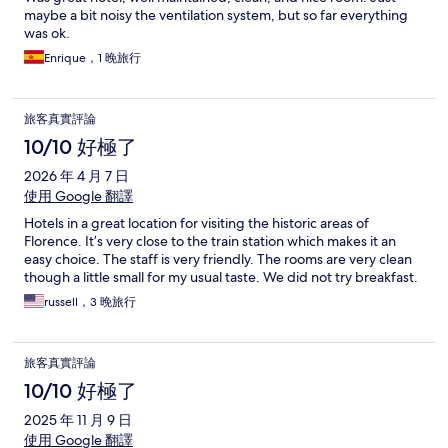
maybe a bit noisy the ventilation system, but so far everything
was ok.
Enrique，1 晚旅行
旅客真實評論
10/10 好極了
2026 年 4 月 7 日
使用 Google 翻譯
Hotels in a great location for visiting the historic areas of
Florence. It’s very close to the train station which makes it an
easy choice. The staff is very friendly. The rooms are very clean
though a little small for my usual taste. We did not try breakfast.
russell，3 晚旅行
旅客真實評論
10/10 好極了
2025 年 11 月 9 日
使用 Google 翻譯