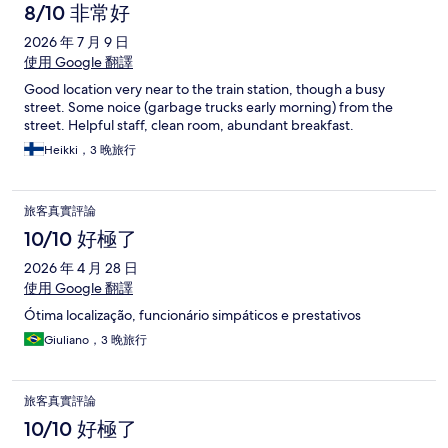
8/10 非常好
2026 年 7 月 9 日
使用 Google 翻譯
Good location very near to the train station, though a busy
street. Some noice (garbage trucks early morning) from the
street. Helpful staff, clean room, abundant breakfast.
Heikki，3 晚旅行
旅客真實評論
10/10 好極了
2026 年 4 月 28 日
使用 Google 翻譯
Ótima localização, funcionário simpáticos e prestativos
Giuliano，3 晚旅行
旅客真實評論
10/10 好極了