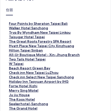
住宿
F
Four Points by Sheraton Taipei Bali
o
W
Walker Hotel Sanchong
u
a
T
Tryp By Wyndham New Taipei Linkou
r
l
r
T
Taisugar Hotel Taipei
P
k
y
a
T
The Great Roots Forestry SPA Resort
o
e
p
i
h
H
Hyatt Place New Taipei City Xinzhuang
i
r
B
s
e
y
H
Hilton Taipei Sinban
n
H
y
u
G
a
i
A
All-Ur Boutique Motel - Xin-Jhung Branch
t
o
W
g
r
t
l
l
T
Two Tails Hotel Taipei
s
t
y
a
e
t
t
l
w
W
W Taipei
b
e
n
r
a
P
o
-
o
T
B
Beach Resort Green Bay
y
l
d
H
t
l
n
U
T
a
e
C
Check inn New Taipei LuZhou
S
S
h
o
R
a
T
r
a
i
a
h
C
Check inn Select New Taipei Sanchong
h
a
a
t
o
c
a
B
i
p
c
e
h
H
Holiday Inn Taoyuan Airport by IHG
e
n
m
e
o
e
i
o
l
e
h
c
e
o
F
Forte Hotel Xizhi
r
c
N
l
t
N
p
u
s
i
R
k
c
l
o
M
Merry Sing Motel
a
h
e
T
s
e
e
t
H
的
e
i
k
i
r
e
J
Ju jiu House
t
o
w
a
F
w
i
i
o
連
s
n
i
d
t
r
u
T
The Koos Hotel
o
n
T
i
o
T
S
q
t
結
o
n
n
a
e
r
j
h
S
Seekerhotel-Sanchong
n
g
a
p
r
a
i
u
e
r
N
n
y
H
y
i
e
e
T
The Grand Hotel