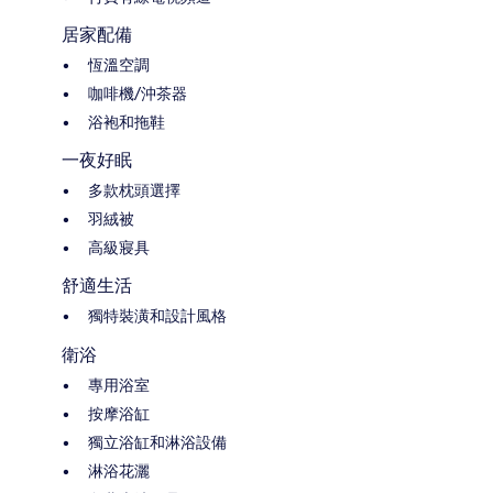
居家配備
恆溫空調
咖啡機/沖茶器
浴袍和拖鞋
一夜好眠
多款枕頭選擇
羽絨被
高級寢具
舒適生活
獨特裝潢和設計風格
衛浴
專用浴室
按摩浴缸
獨立浴缸和淋浴設備
淋浴花灑