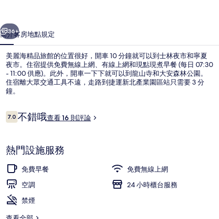
館
一個
下一個
的
36+
簡介
客房
地點
規定
相
美麗海精品旅館的位置很好，開車 10 分鐘就可以到士林夜市和寧夏
片
夜市。住宿提供免費無線上網、有線上網和現點現煮早餐 (每日 07:30
- 11:00 供應)。此外，開車一下下就可以到龍山寺和大安森林公園。
集
住宿離大眾交通工具不遠，走路到捷運新北產業園區站只需要 3 分
鐘。
評
不錯哦
7.0
查看 16 則評論
7.0 分，滿分 10 分，
論
豪華房- 豪華房（無車庫） | 高級寢
熱門設施服務
免費早餐
免費無線上網
空調
24 小時櫃台服務
禁煙
查看全部