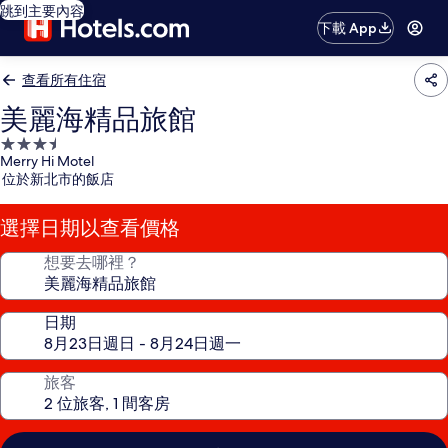
跳到主要內容
下載 App
查看所有住宿
美麗海精品旅館
3.5
Merry Hi Motel
星
位於新北市的飯店
級
住
選擇日期以查看價格
宿
想要去哪裡？
日期
旅客