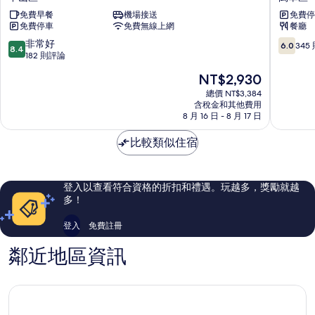
精
大
免費早餐
機場接送
免費停
品
飯
免費停車
免費無線上網
餐廳
旅
店
館
萬
8.4
6.0
非常好
6.0
345
8.4
(林
華
分，
分，
182 則評論
森
區
滿
滿
現
NT$2,930
館)
分
分
在
中
10
10，
總價 NT$3,384
價
山
含稅金和其他費用
分，
345
格
8 月 16 日 - 8 月 17 日
區
非
則
為
常
評
NT$2,930
比較類似住宿
好，
論
182
則
評
登入以查看符合資格的折扣和禮遇。玩越多，獎勵就越
論
多！
登入
免費註冊
鄰近地區資訊