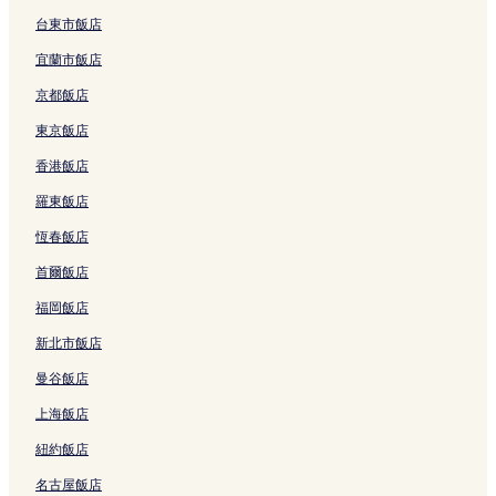
結
e
e
台東市飯店
的
l
連
的
宜蘭市飯店
結
連
結
京都飯店
東京飯店
香港飯店
羅東飯店
恆春飯店
首爾飯店
福岡飯店
新北市飯店
曼谷飯店
上海飯店
紐約飯店
名古屋飯店