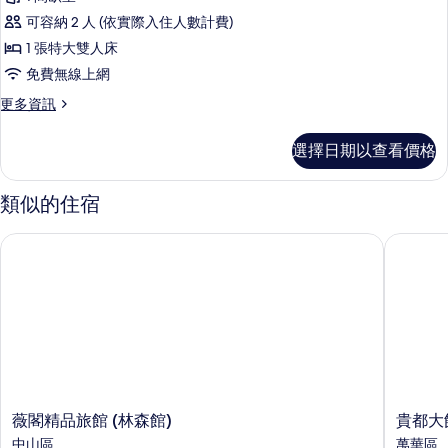
豪
可容納 2 人 (依實際入住人數計費)
華
1 張特大雙人床
房-
免費無線上網
豪
更
更多資訊
華
多
房
豪
選擇日期以查看價格
華
（無
房-
車
豪
類似的住宿
華
庫）
房
薇閣精品旅館 (林森館)
貴都大飯
的
（無
車
所
庫）
有
的
詳
相
情
片
薇
貴
薇閣精品旅館 (林森館)
貴都大
閣
都
中山區
萬華區