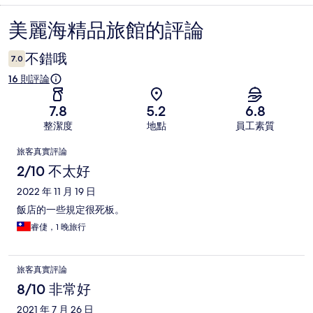
美麗海精品旅館的評論
評
論
不錯哦
7.0
16 則評論
7.8
5.2
6.8
整潔度
地點
員工素質
評
旅客真實評論
論
2/10 不太好
2022 年 11 月 19 日
飯店的一些規定很死板。
睿倢，1 晚旅行
旅客真實評論
8/10 非常好
2021 年 7 月 26 日