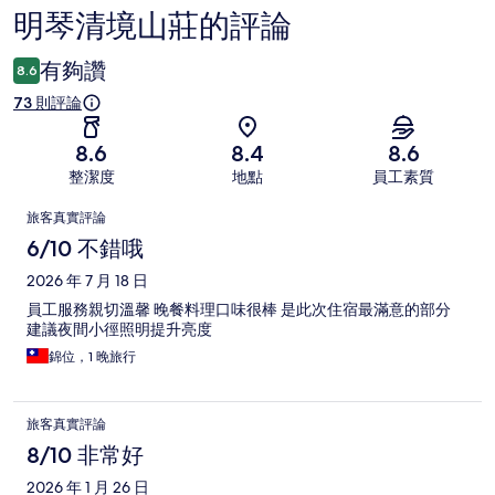
明琴清境山莊的評論
評
論
有夠讚
8.6
73 則評論
8.6
8.4
8.6
整潔度
地點
員工素質
評
旅客真實評論
論
6/10 不錯哦
2026 年 7 月 18 日
員工服務親切溫馨 晚餐料理口味很棒 是此次住宿最滿意的部分
建議夜間小徑照明提升亮度
錦位，1 晚旅行
旅客真實評論
8/10 非常好
2026 年 1 月 26 日