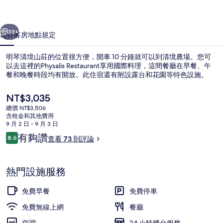
的
一個
下一個
相
33+
簡介
客房
地點
規定
片
明琴清境山莊的位置很方便，開車 10 分鐘就可以到清境農場。您可
集
以去這裡的Physalis Restaurant享用國際料理，這間餐廳在早餐、午
餐和晚餐時段均有開放。此住宿還有附設露台和花園等特色設施。
目
NT$3,035
前
總價 NT$3,506
的
含稅金和其他費用
價
9 月 2 日 - 9 月 3 日
格
評
有夠讚
8.6
查看 73 則評論
早餐，供應午餐和晚餐
是
8.6 分，滿分 10 分，
論
NT$3,035
熱門設施服務
免費早餐
免費停車
免費無線上網
餐廳