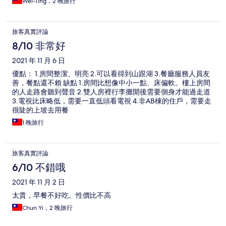
Wei-Ting，2 晚旅行
旅客真實評論
8/10 非常好
2021 年 11 月 6 日
優點： 1.房間整潔、明亮 2.可以看得到山跟湖 3.餐廳服務人員友
善，餐點還不賴 缺點 1.房間比想像中小一點、床偏軟。樓上房間
的人走路會聽到聲音 2.雙人房裡行李攤開後需要側身才能過走道
3.電視比床略低，需要一直低頭看電視 4.非AB棟的住戶，需要走
很陡的上坡去用餐
1 晚旅行
旅客真實評論
6/10 不錯哦
2021 年 11 月 2 日
太貴，早餐不好吃。性價比不高
Chun Yi，2 晚旅行