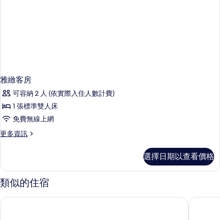
雅緻客房
可容納 2 人 (依實際入住人數計費)
1 張標準雙人床
免費無線上網
更
更多資訊
多
雅
選擇日期以查看價格
緻
客
房
類似的住宿
的
詳
清境儷景豪斯登堡
嵐山小鎮
情