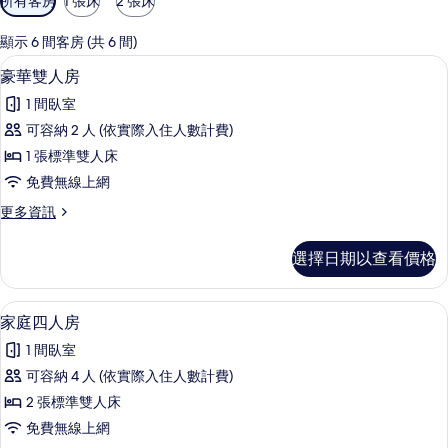
所有客房
1 張床
2 張床
用
的
顯示 6 間客房 (共 6 間)
客
豪華雙人房 | 書桌、免費搖籃/嬰兒床
顯
4
豪華雙人房
房
示
篩
1 間臥室
豪
選
可容納 2 人 (依實際入住人數計費)
華
條
1 張標準雙人床
雙
件
免費無線上網
人
更
更多資訊
房
多
的
豪
選擇日期以查看價格
華
所
雙
有
人
家庭四人房 | 書桌、免費搖籃/嬰兒床
顯
13
房
家庭四人房
相
示
的
片
1 間臥室
詳
家
情
可容納 4 人 (依實際入住人數計費)
庭
2 張標準雙人床
四
免費無線上網
人