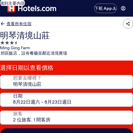
跳到主要內容
下載 App
查看所有住宿
明琴清境山莊
3.5
Ming Ging Farm
星
郊區飯店，設有餐廳並鄰近清境農場
級
住
選擇日期以查看價格
宿
想要去哪裡？
日期
旅客