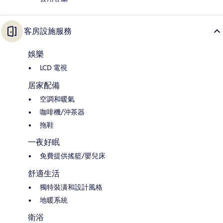
客房設施服務
娛樂
LCD 電視
居家配備
空調和暖氣
咖啡機/沖茶器
拖鞋
一夜好眠
免費提供搖籃/嬰兒床
舒適生活
獨特裝潢和設計風格
地暖系統
衛浴