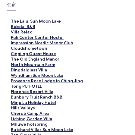
住宿
T
The Lalu, Sun Moon Lake
h
B
Bokelai B&B
e
o
V
Villa Relax
L
k
i
P
Puli Center Center Hostel
a
e
l
u
I
Impression Nordic Manor Club
l
l
l
l
m
C
Cloudshometown
u
a
a
i
p
l
C
Cingjing Guest House
,
i
R
C
r
o
i
T
The Old England Manor
S
B
e
e
e
u
n
h
N
North Mountain Farm
u
&
l
n
s
d
g
e
o
D
Dingdaiglass Villa
n
B
a
t
s
s
j
O
r
i
W
Wyndham Sun Moon Lake
M
的
x
e
i
h
i
l
t
n
y
P
Provence Rose Lodge in Ching Jing
o
連
的
r
o
o
n
d
h
g
n
r
T
Tong PU HOTEL
o
結
連
C
n
m
g
E
M
d
d
o
o
F
Florence Resort Villa
n
結
e
N
e
G
n
o
a
h
v
n
l
B
Bunbury Fruit Ranch B&B
L
n
o
t
u
g
u
i
a
e
g
o
u
M
Ming Lu Holiday Hotel
a
t
r
o
e
l
n
g
m
n
P
r
n
i
H
Hills Valleys
k
e
d
w
s
a
t
l
S
c
U
e
b
n
i
C
Cherub Camp Area
e
r
i
n
t
n
a
a
u
e
H
n
u
g
l
h
L
Liching Garden Villa
的
H
c
的
H
d
i
s
n
R
O
c
r
L
l
e
i
M
Mhuwe hotspring
連
o
M
連
o
M
n
s
M
o
T
e
y
u
s
r
c
h
B
Butchard Villas Sun Moon Lake
結
s
a
結
u
a
F
V
o
s
E
R
F
H
V
u
h
u
u
T