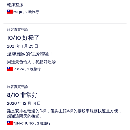
乾淨整潔
Pei-ju，2 晚旅行
旅客真實評論
10/10 好極了
2021 年 1 月 25 日
溫馨雅緻的住房體驗！
周邊景色怡人，餐點好吃😋
Jessica，2 晚旅行
旅客真實評論
8/10 非常好
2020 年 12 月 14 日
雖是安排在較遠的D棟，但與主館A棟的接駁車服務快速且方便，
感謝這兩天的接送。
YUN-CHUNG，2 晚旅行