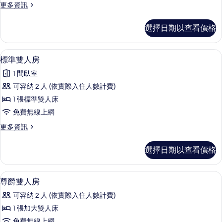
更
更多資訊
房
多
的
家
選擇日期以查看價格
庭
所
四
有
人
標準雙人房 | 書桌、免費搖籃/嬰兒床
顯
5
房
標準雙人房
相
示
的
片
1 間臥室
詳
標
情
可容納 2 人 (依實際入住人數計費)
準
1 張標準雙人床
雙
免費無線上網
人
更
更多資訊
房
多
的
標
選擇日期以查看價格
準
所
雙
有
人
書桌、免費搖籃/嬰兒床、免費無線上
顯
6
房
尊爵雙人房
相
示
的
片
可容納 2 人 (依實際入住人數計費)
詳
尊
情
1 張加大雙人床
爵
免費無線上網