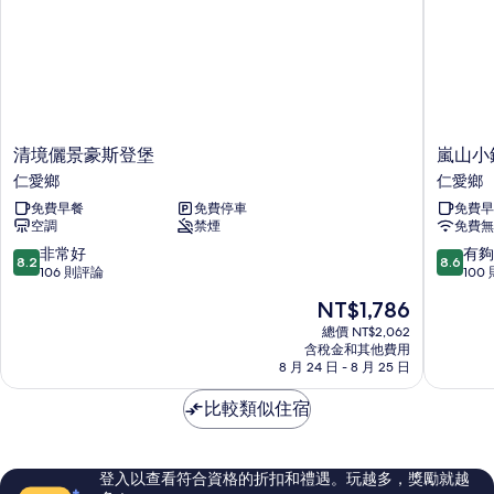
清
嵐
清境儷景豪斯登堡
嵐山小
境
山
仁愛鄉
仁愛鄉
儷
小
免費早餐
免費停車
免費早
景
鎮
空調
禁煙
免費無
豪
仁
斯
愛
8.2
8.6
非常好
有夠
8.2
8.6
登
鄉
分，
分，
106 則評論
100
堡
滿
滿
現
NT$1,786
仁
分
分
在
愛
10
10
總價 NT$2,062
價
鄉
含稅金和其他費用
分，
分，
格
8 月 24 日 - 8 月 25 日
非
有
為
常
夠
NT$1,786
比較類似住宿
好，
讚，
106
100
則
則
評
評
登入以查看符合資格的折扣和禮遇。玩越多，獎勵就越
論
論