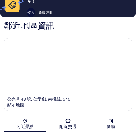
多！
登入
免費註冊
鄰近地區資訊
榮光巷 43 號, 仁愛鄉, 南投縣, 546
顯示地圖
地圖
附近景點
附近交通
餐廳