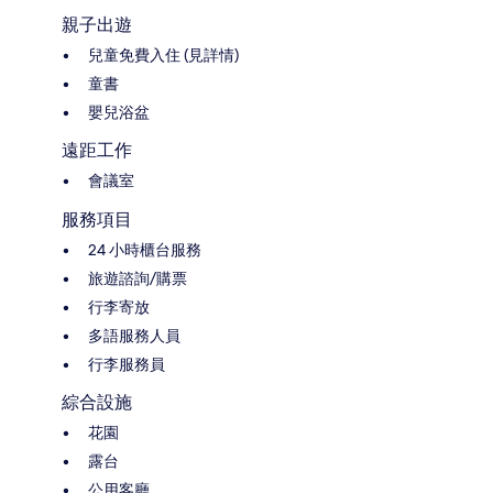
親子出遊
兒童免費入住 (見詳情)
童書
嬰兒浴盆
遠距工作
會議室
服務項目
24 小時櫃台服務
旅遊諮詢/購票
行李寄放
多語服務人員
行李服務員
綜合設施
花園
露台
公用客廳