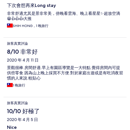
下次會想再來Long stay
非常舒適尤其是景非常美，傍晚看雲海、晚上看星星✨超放空滴
😁👍👍👍大推
SHIH HONG，1 晚旅行
旅客真實評論
8/10 非常好
2020 年 4 月 11 日
景觀很棒.房間舒適.早上有園區導覽是一大特點.覺得房間內可提
供些零食.因為山上晚上採買不方便.對於家庭出遊或是有吃消夜習
慣的人來說.較貼心
1 晚旅行
旅客真實評論
10/10 好極了
2020 年 4 月 5 日
Nice