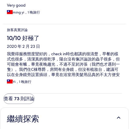
Very good
ming yi，1 晚旅行
旅客真實評論
10/10 好極了
2020 年 2 月 23 日
我覺得服務態度蠻好的，check in時也都講的很清楚，早餐的樣
式也很多，清潔真的很乾淨，陽台沒有像評論說的蟲子很多，但
可能會有蛾，畢竟夜晚趨光，不過不至於誇張（我們也才遇到一
隻）。我們住C棟尊爵，房間有全身鏡，但沒有梳妝台，建議可
以在全身鏡旁設置插頭，畢竟在浴室用美髮用品真的不太方便安
全。
Yi，1 晚旅行
查看 73 則評論
繼續探索