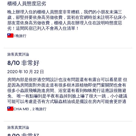
櫃檯人員態度惡劣
晚上辦理入住的櫃檯人員態度非常糟糕，我們的小朋友未滿三
歲，卻堅持要依身高另做收費，當初在官網時並未註明不佔床小
朋友需依身高另做收費，櫃檯人員在辦理入住在說明時態度惡
劣！這間民宿已列入不會再入住清單！
1 晚旅行
旅客真實評論
8/10 非常好
2020 年 10 月 22 日
房間內部是很舒適空間設計也沒有問題還有有露台可以看星星 但
是因為房間面對外面走道有很多樹木跟植物即使門窗關閉也會有
很多小蟲跟飛蛾跑進房間、浴室還有看到蜘蛛爬行這應該很難避
免、 唯一有點嚇到是半夜有蟲掉到臉上嚇了很大一跳，小小建議
可能可以考慮是否有方式驅蟲精油或是擺設在房內可能會更舒適
一點。
CHIA MEI，2 晚旅行
旅客真實評論