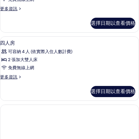
雙
更
更多資訊
人
多
房
尊
選擇日期以查看價格
爵
的
雙
所
人
書桌、免費搖籃/嬰兒床、免費無線上
顯
7
房
四人房
有
示
的
相
可容納 4 人 (依實際入住人數計費)
詳
四
情
片
2 張加大雙人床
人
免費無線上網
房
更
更多資訊
的
多
所
四
選擇日期以查看價格
人
有
房
相
的
詳
片
情