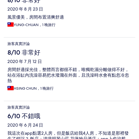
8/10 非常好
2020 年 8 月 23 日
風景優美，房間布置清爽舒適
YUNG-CHUAN，1 晚旅行
旅客真實評論
8/10 非常好
2020 年 7 月 12 日
房間舒適採光佳，整體而言都很不錯，唯獨乾濕分離做得不好，
站在浴缸內洗澡容易把水潑濺在外面，且洗澡時水會有點忽冷忽
熱
HSING CHUN，1 晚旅行
旅客真實評論
6/10 不錯哦
2020 年 6 月 24 日
我這次在app點選2人房，但是飯店給我4人房，不知道是那裡發
生了錯誤？ 飯店：清境明琴山莊 花蓮翰品酒店：app上也沒載