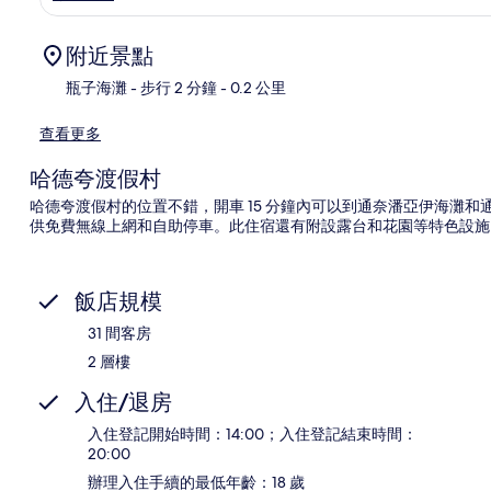
附近景點
瓶子海灘
- 步行 2 分鐘
- 0.2 公里
查看更多
地
哈德夸渡假村
哈德夸渡假村的位置不錯，開車 15 分鐘內可以到通奈潘亞伊海灘
供免費無線上網和自助停車。此住宿還有附設露台和花園等特色設施
飯店規模
31 間客房
2 層樓
入住/退房
入住登記開始時間：14:00；入住登記結束時間：
20:00
辦理入住手續的最低年齡：18 歲