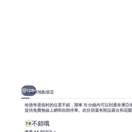
村
的
相
片
集
138+
簡介
客房
地點
規定
哈德夸渡假村的位置不錯，開車 15 分鐘內可以到通奈潘
提供免費無線上網和自助停車。此住宿還有附設露台和花園
評
不錯哦
7.8
7.8 分，滿分 10 分，
論
查看 66 則評論