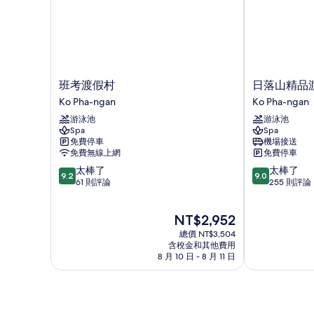
班
日
班考渡假村
日落山精品
考
落
Ko Pha-ngan
Ko Pha-ngan
渡
山
游泳池
游泳池
假
精
Spa
Spa
村
品
免費停車
機場接送
Ko
渡
免費無線上網
免費停車
Pha-
假
9.2
9.0
太棒了
太棒了
ngan
村
9.2
9.0
分，
分，
61 則評論
255 則評論
Ko
滿
滿
Pha-
分
分
ngan
現
NT$2,952
10
10
在
分，
分，
總價 NT$3,504
價
太
太
含稅金和其他費用
格
8 月 10 日 - 8 月 11 日
棒
棒
為
了，
了，
NT$2,952
61
255
則
則
評
評