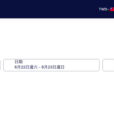
•
TWD
日期