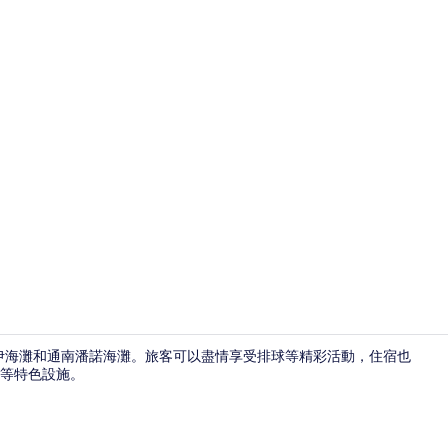
住宿景觀
亞伊海灘和通南潘諾海灘。旅客可以盡情享受排球等精彩活動，住宿也
等特色設施。
書桌、遮光