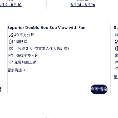
8月 9 - 8月 10
8月 14 - 8月 16
景觀
書桌、遮光布/窗簾、免費無線上網、
顯
12
Superior Double Bed Sea View with Fan
S
示
40 平方公尺
Superior
S
1 間臥室
Double
S
可容納 2 人 (依實際入住人數計費)
Bed
V
1 張標準雙人床
Sea
T
View
B
免費無線上網
with
w
更
更多資訊
Fan
F
多
更
更
Superior
的
多
Double
St
所
Bed
格
查看價格
Se
Sea
有
Vi
View
Tw
相
with
Be
片
Fan
wi
的
Fa
假村
哈瓦那海灘渡假村
詳