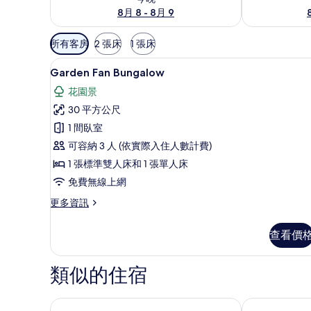
8月 8 - 8月 9
可
所有客房
2 張床
1 張床
用
Garden Fan Bungalow | 客房
顯
的
17
Garden Fan Bungalow
示
客
花園景
房
Garden
30 平方公尺
篩
Fan
1 間臥室
選
Bungalow
條
可容納 3 人 (依實際入住人數計費)
的
件
1 張標準雙人床和 1 張單人床
所
免費無線上網
有
相
更
更多資訊
多
片
Garden
查看價
Fan
Bungalow
的
類似的住宿
詳
情
班考渡假村
日落山精品渡