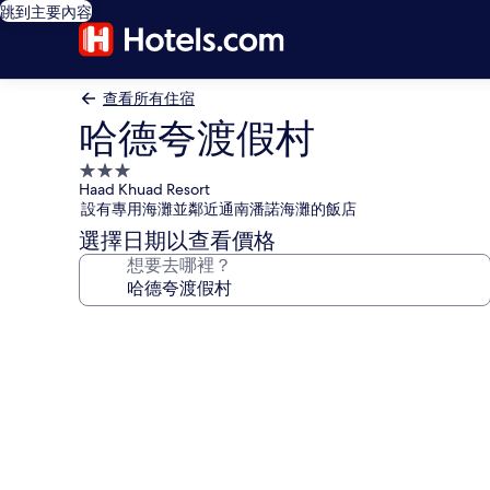
跳到主要內容
查看所有住宿
哈德夸渡假村
3.0
Haad Khuad Resort
星
設有專用海灘並鄰近通南潘諾海灘的飯店
級
選擇日期以查看價格
住
想要去哪裡？
宿
哈
德
夸
渡
假