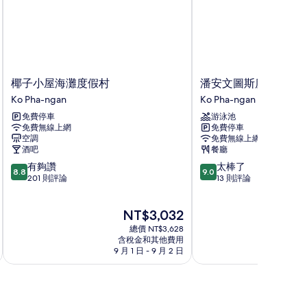
椰
潘
椰子小屋海灘度假村
潘安文圖斯度假村
子
安
Ko Pha-ngan
Ko Pha-ngan
小
文
免費停車
游泳池
屋
圖
免費無線上網
免費停車
海
斯
空調
免費無線上網
灘
度
酒吧
餐廳
度
假
8.8
9.0
有夠讚
太棒了
假
村
8.8
9.0
分，
分，
201 則評論
13 則評論
村
Ko
滿
滿
Ko
Pha-
分
分
Pha-
ngan
現
NT$3,032
10
10
ngan
在
分，
分，
總價 NT$3,628
價
有
太
含稅金和其他費用
格
9 月 1 日 - 9 月 2 日
9
夠
棒
為
讚，
了，
NT$3,032
201
13
則
則
評
評