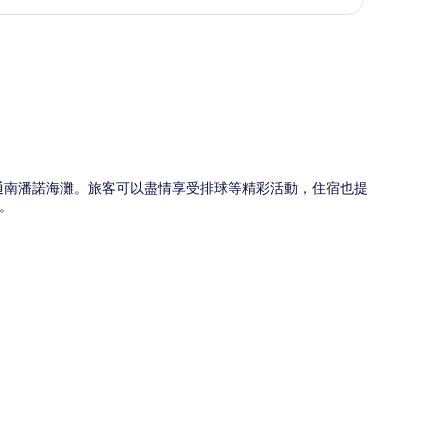
圖
和通南潘諾海灘。旅客可以盡情享受排球等精彩活動，住宿也提
。