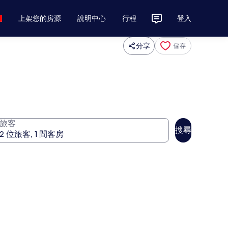
上架您的房源
說明中心
行程
登入
分享
儲存
旅客
搜尋