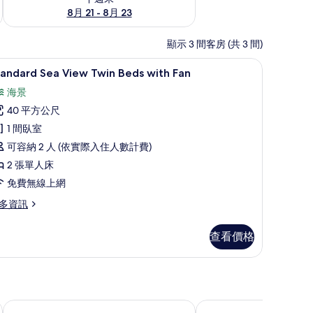
8月 21 - 8月 23
顯示 3 間客房 (共 3 間)
床單
Standard Sea View Twin Beds with
顯
26
tandard Sea View Twin Beds with Fan
示
海景
tandard
40 平方公尺
ea
1 間臥室
iew
可容納 2 人 (依實際入住人數計費)
win
eds
2 張單人床
ith
免費無線上網
an
多資訊
的
andard
所
查看價格
a
有
ew
in
相
ds
片
th
n
椰子小屋海灘度假村
潘安文圖斯度假村