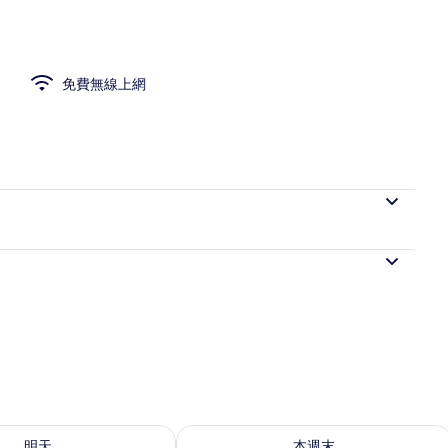
灘浴巾、排球
免費無線上網
9 - 8月 10) 的供應情況
查看本週末 (8月 14 - 8月 16) 的供應情
明天
本週末