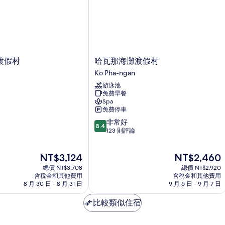
的
情
詳
情
哈
渡假村
哈瓦那海灘渡假村
瓦
Ko Pha-ngan
那
游泳池
海
免費早餐
灘
Spa
渡
免費停車
假
8.4
非常好
村
8.4
分，
123 則評論
Ko
滿
Pha-
分
ngan
現
現
NT$3,124
NT$2,460
10
在
在
分，
總價 NT$3,708
總價 NT$2,920
價
價
非
含稅金和其他費用
含稅金和其他費用
格
格
8 月 30 日 - 8 月 31 日
9 月 6 日 - 9 月 7 日
常
為
為
好，
NT$3,124
NT$2,460
比較類似住宿
123
則
評