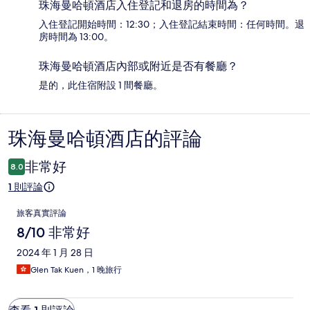
珠海曼哈頓酒店入住登記和退房的時間為？
入住登記開始時間：12:30；入住登記結束時間：任何時間。退
房時間為 13:00。
珠海曼哈頓酒店內部或附近是否有餐廳？
是的，此住宿附設 1 間餐廳。
珠海曼哈頓酒店的評論
評
論
非常好
8.0
1 則評論
評
旅客真實評論
論
8/10 非常好
2024 年 1 月 28 日
Glen Tak Kuen，1 晚旅行