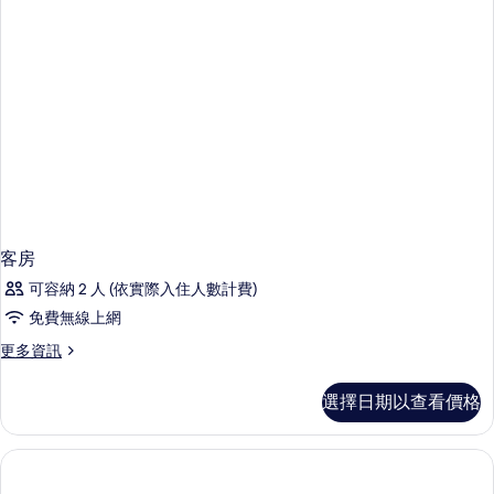
客房
可容納 2 人 (依實際入住人數計費)
免費無線上網
更
更多資訊
多
客
選擇日期以查看價格
房
的
詳
情