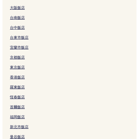
r
H
e
結
a
結
h
連
g
g
大阪飯店
a
G
l
i
a
結
q
q
n
的
的
的
i
i
i
台南飯店
c
連
連
連
G
n
n
h
結
結
結
o
Z
的
台中飯店
)
n
h
連
台東市飯店
的
g
u
結
連
b
h
宜蘭市飯店
結
e
a
i
i
京都飯店
P
的
o
連
東京飯店
r
結
香港飯店
t
的
羅東飯店
連
結
恆春飯店
首爾飯店
福岡飯店
新北市飯店
曼谷飯店