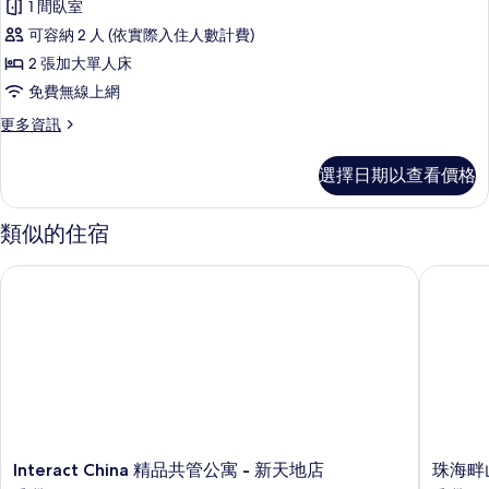
1 間臥室
豪
可容納 2 人 (依實際入住人數計費)
華
2 張加大單人床
雙
免費無線上網
床
更
更多資訊
房,
多
1
豪
選擇日期以查看價格
華
間
雙
臥
床
類似的住宿
房,
室
1
的
Interact China 精品共管公寓 - 新天地店
珠海畔山
間
所
臥
室
有
的
相
詳
情
片
Interact
珠
Interact China 精品共管公寓 - 新天地店
珠海畔
China
海