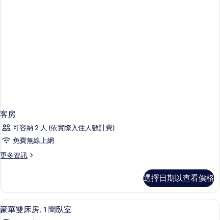
客房
可容納 2 人 (依實際入住人數計費)
免費無線上網
更
更多資訊
多
客
選擇日期以查看價格
房
的
詳
豪華雙床房, 1 間臥室 | 免費無線上網
顯
3
情
豪華雙床房, 1 間臥室
示