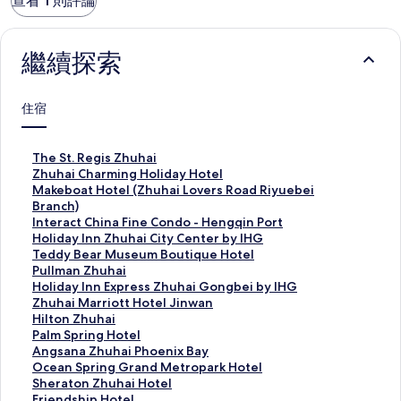
查看 1 則評論
繼續探索
住宿
T
The St. Regis Zhuhai
h
Z
Zhuhai Charming Holiday Hotel
e
h
M
Makeboat Hotel (Zhuhai Lovers Road Riyuebei
S
u
a
Branch)
t
h
k
I
Interact China Fine Condo - Hengqin Port
.
a
e
n
H
Holiday Inn Zhuhai City Center by IHG
R
i
b
t
o
T
Teddy Bear Museum Boutique Hotel
e
C
o
e
l
e
P
Pullman Zhuhai
g
h
a
r
i
d
u
H
Holiday Inn Express Zhuhai Gongbei by IHG
i
a
t
a
d
d
l
o
Z
Zhuhai Marriott Hotel Jinwan
s
r
H
c
a
y
l
l
h
H
Hilton Zhuhai
Z
m
o
t
y
B
m
i
u
i
P
Palm Spring Hotel
h
i
t
C
I
e
a
d
h
l
a
A
Angsana Zhuhai Phoenix Bay
u
n
e
h
n
a
n
a
a
t
l
n
O
Ocean Spring Grand Metropark Hotel
h
g
l
i
n
r
Z
y
i
o
m
g
c
S
Sheraton Zhuhai Hotel
a
H
(
n
Z
M
h
I
M
n
S
s
e
h
F
Friendship Hotel