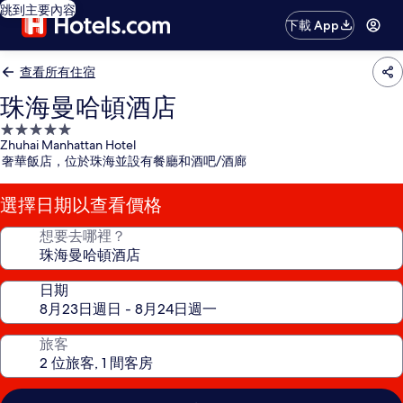
跳到主要內容
下載 App
查看所有住宿
珠海曼哈頓酒店
5.0
Zhuhai Manhattan Hotel
星
奢華飯店，位於珠海並設有餐廳和酒吧/酒廊
級
住
選擇日期以查看價格
宿
想要去哪裡？
日期
旅客