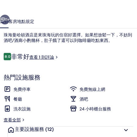
店
一個
下一個
的
11+
簡介
客房
地點
規定
相
珠海曼哈頓酒店是來珠海玩的住宿好選擇。如果想放鬆一下，不妨到
片
酒吧/酒廊小酌幾杯，肚子餓了還可以到咖啡廳吃點東西。
集
評
非常好
8.0
查看 1 則評論
8.0 分，滿分 10 分，
論
熱門設施服務
接待櫃台
免費停車
免費無線上網
餐廳
酒吧
洗衣設施
24 小時櫃台服務
查看全部
主要設施服務
(12)