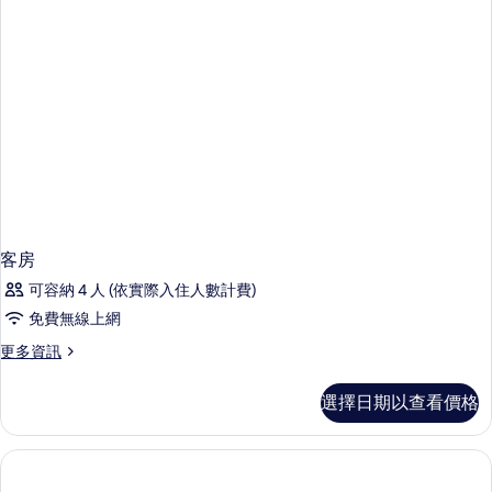
篩
選
條
件
客房
可容納 4 人 (依實際入住人數計費)
免費無線上網
更
更多資訊
多
客
選擇日期以查看價格
房
的
詳
情