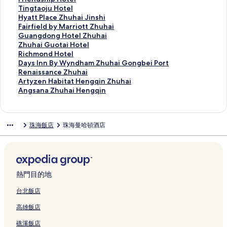
i
o
Z
a
h
u
u
n
a
Z
p
a
a
e
r
T
Tingtaoju Hotel
的
l
h
F
u
s
h
n
r
h
r
n
n
r
i
i
H
Hyatt Place Zhuhai Jinshi
連
i
u
i
h
e
a
E
r
u
i
a
S
a
e
n
y
F
Fairfield by Marriott Zhuhai
結
d
h
n
a
u
i
x
i
h
n
Z
p
t
n
g
a
a
G
Guangdong Hotel Zhuhai
a
a
e
i
m
的
p
o
a
g
h
r
o
d
t
t
i
u
Z
Zhuhai Guotai Hotel
y
i
C
C
B
連
r
t
i
H
u
i
n
s
a
t
r
a
h
R
Richmond Hotel
H
L
o
i
o
結
e
t
的
o
h
n
Z
h
o
P
f
n
u
i
D
Days Inn By Wyndham Zhuhai Gongbei Port
o
o
n
t
u
s
H
連
t
a
g
h
i
j
l
i
g
h
c
a
R
Renaissance Zhuhai
t
v
d
y
t
s
o
結
e
i
G
u
p
u
a
e
d
a
h
y
e
A
Artyzen Habitat Hengqin Zhuhai
e
e
o
C
i
Z
t
l
P
r
h
H
H
c
l
o
i
m
s
n
r
A
Angsana Zhuhai Hengqin
l
r
-
e
q
h
e
的
h
a
a
o
o
e
d
n
G
o
I
a
t
n
的
s
H
n
u
u
l
連
o
n
i
t
t
Z
b
g
u
n
n
i
y
g
連
R
e
t
e
h
J
結
e
d
H
e
e
h
y
H
o
d
n
s
z
s
珠海飯店
珠海曼哈頓酒店
結
o
n
e
H
a
i
n
M
o
l
l
u
M
o
t
H
B
s
e
a
a
g
r
o
i
n
i
e
t
的
的
h
a
t
a
o
y
a
n
n
d
q
b
t
G
w
x
t
e
連
連
a
r
e
i
t
W
n
H
a
R
i
y
e
o
a
B
r
l
結
結
i
r
l
H
e
y
c
a
Z
i
n
I
l
n
n
a
o
的
J
i
Z
o
l
n
e
b
h
y
P
H
的
g
的
y
p
連
i
o
h
t
的
d
Z
i
u
熱門目的地
u
o
G
連
b
連
的
a
結
n
t
u
e
連
h
h
t
h
e
r
的
結
e
結
連
r
s
t
h
l
結
a
u
a
a
台北飯店
b
t
連
i
結
k
h
Z
a
的
m
h
t
i
高雄飯店
e
的
結
b
H
i
h
i
連
Z
a
H
H
i
連
y
o
的
u
的
結
h
i
e
e
礁溪飯店
B
結
I
t
連
h
連
u
的
n
n