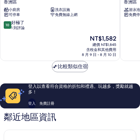
香洲區
香洲區
精
畔
小廚房
洗衣設施
游泳池
品
山
可停車
免費無線上網
免費停
共
海
管
逸
10.0
好極了
10
公
度
分，
1 則評論
寓
假
滿
現
NT$1,582
-
酒
分
在
新
店
10
總價 NT$1,845
價
天
含稅金和其他費用
香
分，
格
8 月 9 日 - 8 月 10 日
地
洲
好
為
店
區
極
NT$1,582
比較類似住宿
香
了，
洲
1
區
則
評
登入以查看符合資格的折扣和禮遇。玩越多，獎勵就越
論
多！
登入
免費註冊
鄰近地區資訊