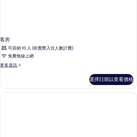
的
相
詳
片
情
客房
可容納 10 人 (依實際入住人數計費)
免費無線上網
更
更多資訊
多
客
選擇日期以查看價格
房
的
詳
情