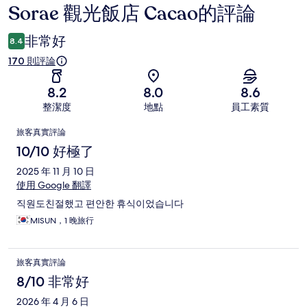
Sorae 觀光飯店 Cacao的評論
評
論
非常好
8.4
170 則評論
8.2
8.0
8.6
整潔度
地點
員工素質
評
旅客真實評論
論
10/10 好極了
2025 年 11 月 10 日
使用 Google 翻譯
직원도친절했고 편안한 휴식이었습니다
MISUN，1 晚旅行
旅客真實評論
8/10 非常好
2026 年 4 月 6 日