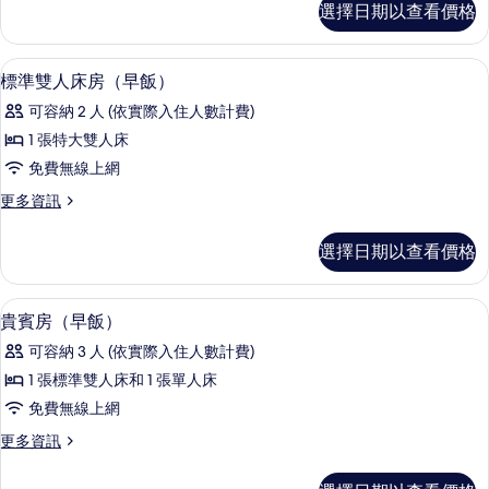
的
選擇日期以查看價格
BBQ
所
PKG)
Cacao
有
羽絨被、遮光布/窗簾、免費無線上網
顯
7
Roof
標準雙人床房（早飯）
相
示
Pool
可容納 2 人 (依實際入住人數計費)
的
片
標
詳
1 張特大雙人床
準
情
免費無線上網
雙
更
更多資訊
人
多
床
標
選擇日期以查看價格
準
房
雙
（早
人
羽絨被、遮光布/窗簾、免費無線上網
顯
12
床
貴賓房（早飯）
飯）
示
房
的
可容納 3 人 (依實際入住人數計費)
（早
貴
飯）
所
1 張標準雙人床和 1 張單人床
賓
的
有
免費無線上網
詳
房
情
相
更
更多資訊
（早
多
片
飯）
貴