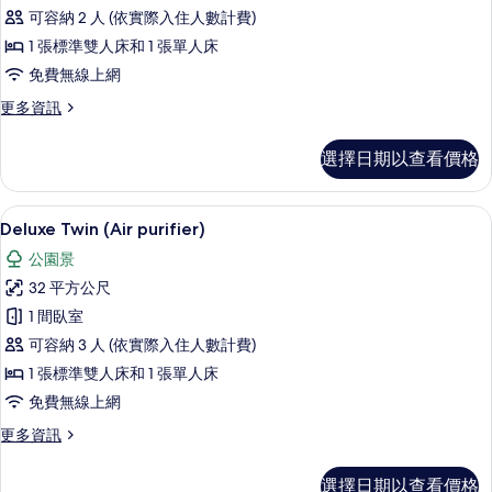
Twin
可容納 2 人 (依實際入住人數計費)
(Air
1 張標準雙人床和 1 張單人床
purifier)
的
免費無線上網
所
更
更多資訊
多
有
Standard
選擇日期以查看價格
相
Twin
(Air
片
purifier)
Deluxe Twin (Air purifier)
顯
9
的
Deluxe Twin (Air purifier)
示
詳
公園景
情
Deluxe
32 平方公尺
Twin
1 間臥室
(Air
可容納 3 人 (依實際入住人數計費)
purifier)
的
1 張標準雙人床和 1 張單人床
所
免費無線上網
有
更
更多資訊
多
相
Deluxe
選擇日期以查看價格
片