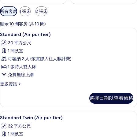
可
所有客房
1 張床
2 張床
用
的
顯示 10 間客房 (共 10 間)
客
Standard (Air purifier) | 
顯
7
Standard (Air purifier)
房
示
篩
30 平方公尺
Standard
選
1 間臥室
(Air
條
可容納 2 人 (依實際入住人數計費)
purifier)
件
1 張特大雙人床
的
免費無線上網
所
有
更
更多資訊
多
相
Standard
選擇日期以查看價格
片
(Air
purifier)
的
Standard Twin (Air purifier
顯
8
詳
Standard Twin (Air purifier)
示
情
32 平方公尺
Standard
1 間臥室