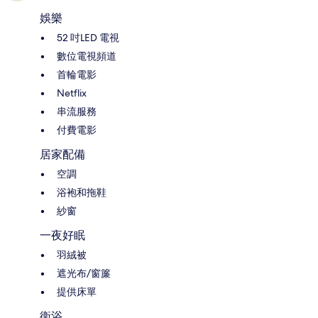
娛樂
52 吋LED 電視
數位電視頻道
首輪電影
Netflix
串流服務
付費電影
居家配備
空調
浴袍和拖鞋
紗窗
一夜好眠
羽絨被
遮光布/窗簾
提供床單
衛浴