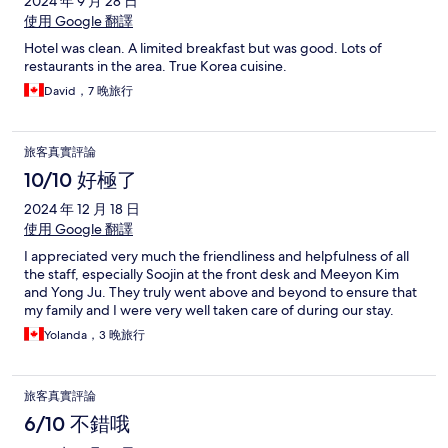
2024 年 9 月 28 日
使用 Google 翻譯
Hotel was clean. A limited breakfast but was good. Lots of
restaurants in the area. True Korea cuisine.
David，7 晚旅行
旅客真實評論
10/10 好極了
2024 年 12 月 18 日
使用 Google 翻譯
I appreciated very much the friendliness and helpfulness of all
the staff, especially Soojin at the front desk and Meeyon Kim
and Yong Ju. They truly went above and beyond to ensure that
my family and I were very well taken care of during our stay.
Yolanda，3 晚旅行
旅客真實評論
6/10 不錯哦