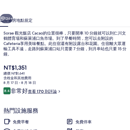
的
一個
下一個
相
126+
簡介
客房
地點
規定
片
Sorae 觀光飯店 Cacao的位置很棒，只要開車 10 分鐘就可以到仁川文
集
鶴體育場和蘇萊浦口魚市場。到了早餐時間，您可以去附設的
Cafeteria享用美味餐點。此住宿還有附設露台和花園。住宿離大眾運
輸工具不遠，走路到蘇萊浦口站只需要 7 分鐘，到月串站也只要 15 分
鐘。
目
NT$1,351
前
總價 NT$1,641
的
含稅金和其他費用
大廳
價
8 月 17 日 - 8 月 18 日
格
評
非常好
8.4
查看 170 則評論
是
8.4 分，滿分 10 分，
論
NT$1,351
熱門設施服務
免費早餐
免費停車