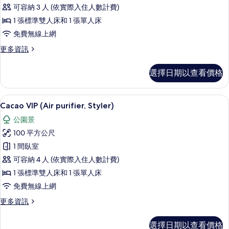
可容納 3 人 (依實際入住人數計費)
purifier,
Styler)
1 張標準雙人床和 1 張單人床
的
免費無線上網
所
更
更多資訊
多
有
Cacao
相
選擇日期以查看價格
Suite
片
(Air
purifier,
Cacao VIP (Air purifier, Sty
顯
14
Styler)
Cacao VIP (Air purifier, Styler)
示
的
公園景
詳
Cacao
情
100 平方公尺
VIP
1 間臥室
(Air
可容納 4 人 (依實際入住人數計費)
purifier,
Styler)
1 張標準雙人床和 1 張單人床
的
免費無線上網
所
更
更多資訊
多
有
Cacao
相
選擇日期以查看價格
VIP