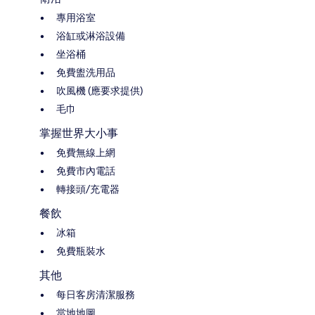
專用浴室
浴缸或淋浴設備
坐浴桶
免費盥洗用品
吹風機 (應要求提供)
毛巾
掌握世界大小事
免費無線上網
免費市內電話
轉接頭/充電器
餐飲
冰箱
免費瓶裝水
其他
每日客房清潔服務
當地地圖