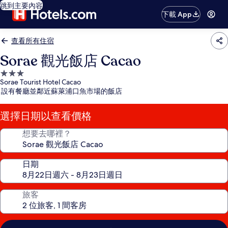
跳到主要內容
下載 App
查看所有住宿
Sorae 觀光飯店 Cacao
3.0
Sorae Tourist Hotel Cacao
星
設有餐廳並鄰近蘇萊浦口魚市場的飯店
級
住
選擇日期以查看價格
宿
想要去哪裡？
日期
旅客