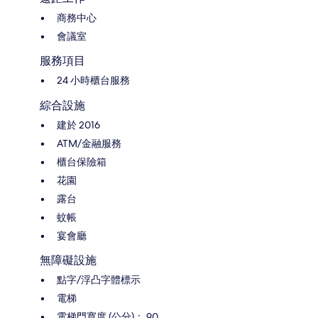
商務中心
會議室
服務項目
24 小時櫃台服務
綜合設施
建於 2016
ATM/金融服務
櫃台保險箱
花園
露台
蚊帳
宴會廳
無障礙設施
點字/浮凸字體標示
電梯
電梯門寬度 (公分)： 90