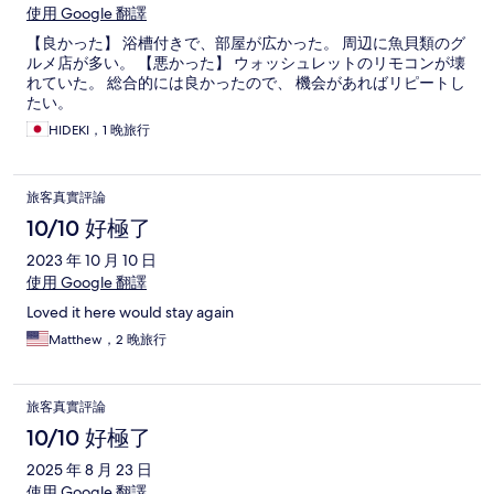
使用 Google 翻譯
【良かった】 浴槽付きで、部屋が広かった。 周辺に魚貝類のグ
ルメ店が多い。 【悪かった】 ウォッシュレットのリモコンが壊
れていた。 総合的には良かったので、 機会があればリピートし
たい。
HIDEKI，1 晚旅行
旅客真實評論
10/10 好極了
2023 年 10 月 10 日
使用 Google 翻譯
Loved it here would stay again
Matthew，2 晚旅行
旅客真實評論
10/10 好極了
2025 年 8 月 23 日
使用 Google 翻譯