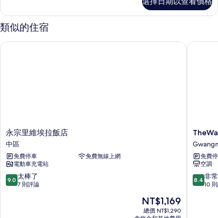
選擇日期以查看價格
賓
的
房
所
（早
類似的住宿
飯）
有
的
永宗里維埃拉飯店
TheWal
相
詳
情
片
永
TheWall
永宗里維埃拉飯店
TheWa
宗
飯
中區
Gwang
里
店
免費停車
免費無線上網
免費停
維
Gwang
電動車充電站
空調
埃
拉
9.0
8.4
太棒了
非常
9.0
8.4
飯
分，
分，
7 則評論
10 
店
滿
滿
現
NT$1,169
中
分
分
在
區
10
10
總價 NT$1,290
價