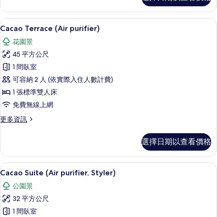
Twin
(Air
purifier)
Cacao Terrace (Air purifier) | 露台/庭
顯
14
的
Cacao Terrace (Air purifier)
示
詳
花園景
情
Cacao
45 平方公尺
Terrace
1 間臥室
(Air
可容納 2 人 (依實際入住人數計費)
purifier)
的
1 張標準雙人床
所
免費無線上網
有
更
更多資訊
多
相
Cacao
選擇日期以查看價格
片
Terrace
(Air
purifier)
Cacao Suite (Air purifier, S
顯
15
的
Cacao Suite (Air purifier, Styler)
示
詳
公園景
情
Cacao
32 平方公尺
Suite
1 間臥室
(Air