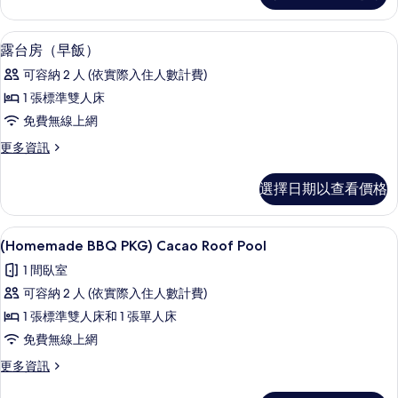
片
(Air
purifier,
羽絨被、遮光布/窗簾、免費無線上網
顯
13
Styler)
露台房（早飯）
示
的
可容納 2 人 (依實際入住人數計費)
詳
露
情
1 張標準雙人床
台
免費無線上網
房
更
更多資訊
（早
多
飯）
露
選擇日期以查看價格
台
的
房
所
（早
(Homemade BBQ PKG) Cacao Roof P
顯
20
飯）
(Homemade BBQ PKG) Cacao Roof Pool
有
示
的
相
1 間臥室
詳
(Homemade
情
片
可容納 2 人 (依實際入住人數計費)
BBQ
1 張標準雙人床和 1 張單人床
PKG)
免費無線上網
Cacao
Roof
更
更多資訊
多
Pool
(Homemade