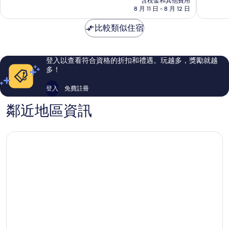
含稅金和其他費用
分，
分，
格
8 月 11 日 - 8 月 12 日
太
非
為
棒
常
NT$1,169
比較類似住宿
了，
好，
7
10
則
則
評
評
登入以查看符合資格的折扣和禮遇。玩越多，獎勵就越
論
論
多！
登入
免費註冊
鄰近地區資訊