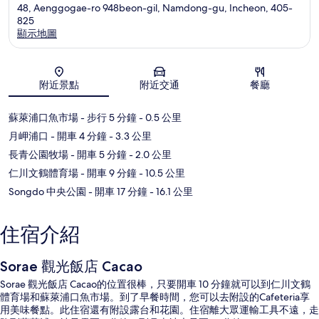
48, Aenggogae-ro 948beon-gil, Namdong-gu, Incheon, 405-
825
顯示地圖
地圖
附近景點
附近交通
餐廳
蘇萊浦口魚市場
- 步行 5 分鐘
- 0.5 公里
月岬浦口
- 開車 4 分鐘
- 3.3 公里
長青公園牧場
- 開車 5 分鐘
- 2.0 公里
仁川文鶴體育場
- 開車 9 分鐘
- 10.5 公里
Songdo 中央公園
- 開車 17 分鐘
- 16.1 公里
住宿介紹
Sorae 觀光飯店 Cacao
Sorae 觀光飯店 Cacao的位置很棒，只要開車 10 分鐘就可以到仁川文鶴
體育場和蘇萊浦口魚市場。到了早餐時間，您可以去附設的Cafeteria享
用美味餐點。此住宿還有附設露台和花園。住宿離大眾運輸工具不遠，走