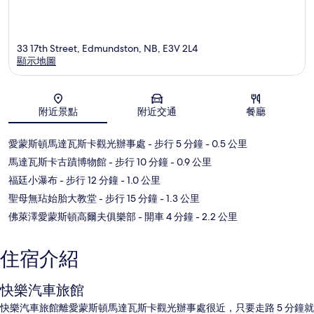
33 17th Street, Edmundston, NB, E3V 2L4
顯示地圖
地圖
附近景點
附近交通
餐廳
愛蒙斯頓馬達瓦斯卡觀光辦事處
- 步行 5 分鐘
- 0.5 公里
馬達瓦斯卡古蹟博物館
- 步行 10 分鐘
- 0.9 公里
福廷小瀑布
- 步行 12 分鐘
- 1.0 公里
聖母無玷始胎大教堂
- 步行 15 分鐘
- 1.3 公里
佛萊澤愛蒙斯頓高爾夫俱樂部
- 開車 4 分鐘
- 2.2 公里
住宿介紹
快樂汽車旅館
快樂汽車旅館離愛蒙斯頓馬達瓦斯卡觀光辦事處很近，只要走路 5 分鐘就