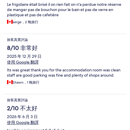
Le frigidaire était brisé il on rien fait on n'a perdue notre réserve
de manger pas de bouchon pour le bain et pas de verre en
plastique et pas de cafetière
serge，2 晚旅行
旅客真實評論
8/10 非常好
2025 年 12 月 29 日
使用 Google 翻譯
Its was great thank you for the accommodation room was clean
staff are good parking was fine and plenty of shops around.
Shawn，1 晚旅行
旅客真實評論
2/10 不太好
2026 年 6 月 3 日
使用 Google 翻譯