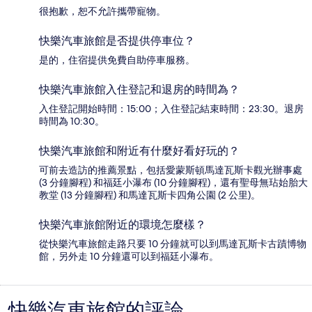
很抱歉，恕不允許攜帶寵物。
快樂汽車旅館是否提供停車位？
是的，住宿提供免費自助停車服務。
快樂汽車旅館入住登記和退房的時間為？
入住登記開始時間：15:00；入住登記結束時間：23:30。退房
時間為 10:30。
快樂汽車旅館和附近有什麼好看好玩的？
可前去造訪的推薦景點，包括愛蒙斯頓馬達瓦斯卡觀光辦事處
(3 分鐘腳程) 和福廷小瀑布 (10 分鐘腳程)，還有聖母無玷始胎大
教堂 (13 分鐘腳程) 和馬達瓦斯卡四角公園 (2 公里)。
快樂汽車旅館附近的環境怎麼樣？
從快樂汽車旅館走路只要 10 分鐘就可以到馬達瓦斯卡古蹟博物
館，另外走 10 分鐘還可以到福廷小瀑布。
快樂汽車旅館的評論
評