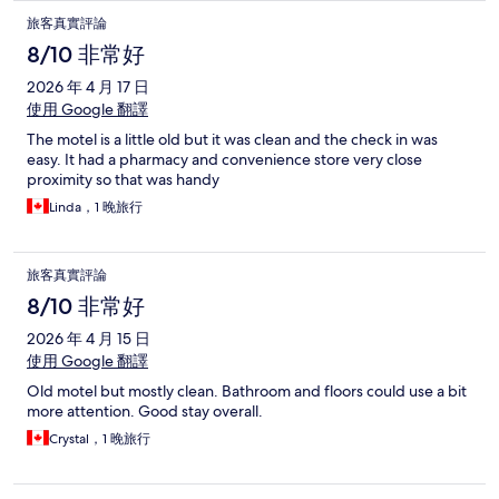
旅客真實評論
8/10 非常好
2026 年 4 月 17 日
使用 Google 翻譯
The motel is a little old but it was clean and the check in was
easy. It had a pharmacy and convenience store very close
proximity so that was handy
Linda，1 晚旅行
旅客真實評論
8/10 非常好
2026 年 4 月 15 日
使用 Google 翻譯
Old motel but mostly clean. Bathroom and floors could use a bit
more attention. Good stay overall.
Crystal，1 晚旅行