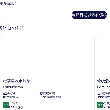
的
有
更
更多資訊
詳
2
多
相
情
間
家
片
選擇日期以查看價格
庭
臥
客
室
房,
類似的住宿
2
的
間
所
拉羅馬汽車旅館
埃德蒙茲
臥
有
室
的
相
詳
片
情
拉
埃
拉羅馬汽車旅館
埃德蒙
羅
德
Edmundston
Edmund
馬
蒙
游泳池
寵物友善
免費早
汽
茲
免費停車
免費無線上網
免費停
車
頓
旅
溫
8.0
8.6
非常好
有夠
8.0
8.6
館
德
分，
分，
934 則評論
3,4