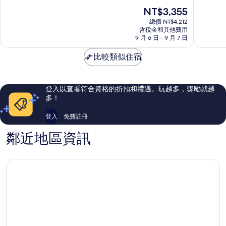
Edmundston
姆
滿
滿
現
NT$3,355
戴
分
分
在
斯
10
10
總價 NT$4,212
價
含稅金和其他費用
飯
分，
分，
格
9 月 6 日 - 9 月 7 日
店
非
有
為
Edmund
常
夠
NT$3,355
比較類似住宿
好，
讚，
934
3,498
則
則
評
評
登入以查看符合資格的折扣和禮遇。玩越多，獎勵就越
論
論
多！
登入
免費註冊
鄰近地區資訊