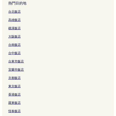
結
B
s
r
p
d
d
a
R
m
的
b
熱門目的地
r
的
e
o
m
h
m
e
u
連
y
e
連
n
s
u
a
E
s
n
結
S
台北飯店
a
結
c
的
n
m
d
t
d
h
高雄飯店
k
e
連
d
G
m
a
s
e
f
C
結
s
r
u
u
t
r
礁溪飯店
a
e
t
a
n
r
o
a
s
n
o
n
d
a
n
t
大阪飯店
t
t
n
d
s
n
的
o
的
r
H
F
t
t
連
n
台南飯店
連
e
o
a
o
的
結
E
結
的
t
l
n
連
d
台中飯店
連
e
l
的
結
m
台東市飯店
結
l
s
連
u
的
的
結
n
宜蘭市飯店
連
連
d
結
結
s
京都飯店
t
o
東京飯店
n
香港飯店
H
o
羅東飯店
t
e
恆春飯店
l