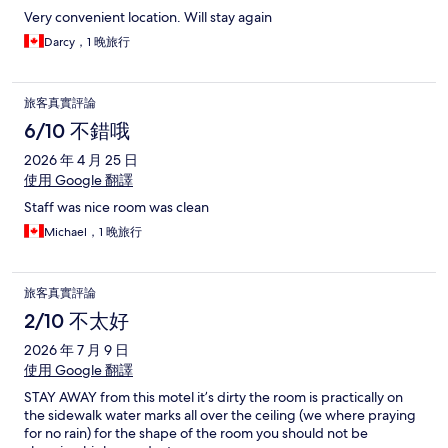
Very convenient location. Will stay again
Darcy，1 晚旅行
旅客真實評論
6/10 不錯哦
2026 年 4 月 25 日
使用 Google 翻譯
Staff was nice room was clean
Michael，1 晚旅行
旅客真實評論
2/10 不太好
2026 年 7 月 9 日
使用 Google 翻譯
STAY AWAY from this motel it’s dirty the room is practically on
the sidewalk water marks all over the ceiling (we where praying
for no rain) for the shape of the room you should not be