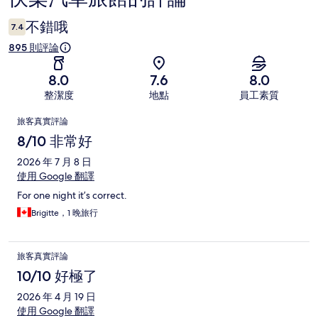
論
不錯哦
7.4
895 則評論
8.0
7.6
8.0
整潔度
地點
員工素質
評
旅客真實評論
論
8/10 非常好
2026 年 7 月 8 日
使用 Google 翻譯
For one night it’s correct.
Brigitte，1 晚旅行
旅客真實評論
10/10 好極了
2026 年 4 月 19 日
使用 Google 翻譯