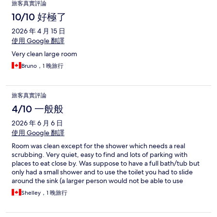
旅客真實評論
10/10 好極了
2026 年 4 月 15 日
使用 Google 翻譯
Very clean large room
Bruno，1 晚旅行
旅客真實評論
4/10 一般般
2026 年 6 月 6 日
使用 Google 翻譯
Room was clean except for the shower which needs a real
scrubbing. Very quiet, easy to find and lots of parking with
places to eat close by. Was suppose to have a full bath/tub but
only had a small shower and to use the toilet you had to slide
around the sink (a larger person would not be able to use
washroom so small)
Shelley，1 晚旅行