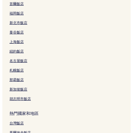
&
首爾飯店
C
o
福岡飯店
n
新北市飯店
f
e
曼谷飯店
r
e
上海飯店
n
c
紐約飯店
e
名古屋飯店
C
e
札幌飯店
n
t
那霸飯店
e
r
新加坡飯店
的
連
胡志明市飯店
結
熱門國家和地區
台灣飯店
馬爾地夫飯店