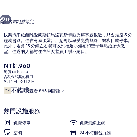
的
一個
下一個
相
41+
簡介
客房
地點
規定
片
快樂汽車旅館離愛蒙斯頓馬達瓦斯卡觀光辦事處很近，只要走路 5 分
集
鐘就會到。住宿有屋頂露台。您可以享受免費無線上網和自助停車。
此外，走路 15 分鐘左右就可以到福廷小瀑布和聖母無玷始胎大教
堂。住過的人都對住宿的友善員工讚不絕口。
目
NT$1,960
前
總價 NT$2,333
的
含稅金和其他費用
價
9 月 1 日 - 9 月 2 日
露台/庭院
格
評
不錯哦
7.4
查看 895 則評論
是
7.4 分，滿分 10 分，
論
NT$1,960
熱門設施服務
免費停車
免費無線上網
空調
24 小時櫃台服務