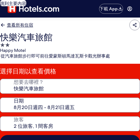
跳到主要內容
下載 App
查看所有住宿
快樂汽車旅館
2.0
Happy Motel
星
從汽車旅館步行即可前往愛蒙斯頓馬達瓦斯卡觀光辦事處
級
住
選擇日期以查看價格
宿
想要去哪裡？
日期
旅客