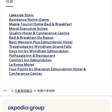
住宿
L
Lakeside Stays
a
R
Residance Notre-Dame
k
e
M
Maple Tourist Home Bed & Breakfast
e
s
a
M
Morel Executive Suites
s
i
p
o
Q
Quality Hotel & Conference Centre
i
d
l
r
u
B
Bed & Breakfast Du Repos
d
a
e
e
a
e
B
Best Western Plus Edmundston Hotel
e
n
T
l
l
d
e
T
Travelodge by Wyndham Grand Falls
S
c
o
E
i
&
s
r
D
Days Inn by Wyndham Edmundston
t
e
u
x
t
B
t
a
a
P
Pathsaala Inn & Restaurant
a
N
r
e
y
r
W
v
y
a
C
Comfort Inn Edmundston
y
o
i
c
H
e
e
e
s
t
o
L
La Roma Motel
s
t
s
u
o
a
s
l
I
h
m
a
F
Four Points by Sheraton Edmundston Hotel &
的
r
t
t
t
k
t
o
n
s
f
R
o
Conference Center
連
e
H
i
e
f
e
d
n
a
o
o
u
結
-
o
v
l
a
r
g
b
a
r
m
r
D
m
e
&
s
n
e
y
l
t
a
P
艾蒙斯頓飯店
快樂汽車旅館
a
e
S
C
t
P
b
W
a
I
M
o
m
B
u
o
D
l
y
y
I
n
o
i
e
e
i
n
u
u
W
n
n
n
t
n
的
d
t
f
R
s
y
d
n
E
e
t
連
&
e
e
e
E
n
h
&
d
l
s