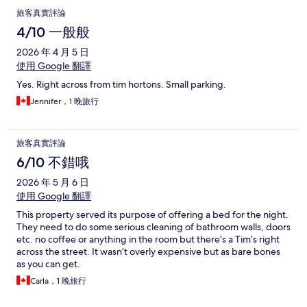
旅客真實評論
4/10 一般般
2026 年 4 月 5 日
使用 Google 翻譯
Yes. Right across from tim hortons. Small parking.
Jennifer，1 晚旅行
旅客真實評論
6/10 不錯哦
2026 年 5 月 6 日
使用 Google 翻譯
This property served its purpose of offering a bed for the night.
They need to do some serious cleaning of bathroom walls, doors
etc. no coffee or anything in the room but there’s a Tim’s right
across the street. It wasn’t overly expensive but as bare bones
as you can get.
Carla，1 晚旅行