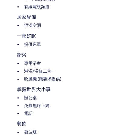
有線電視頻道
居家配備
恆溫空調
一夜好眠
提供床單
衛浴
專用浴室
淋浴/浴缸二合一
吹風機 (應要求提供)
掌握世界大小事
辦公桌
免費無線上網
電話
餐飲
微波爐