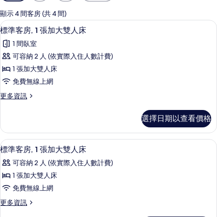
用
的
顯示 4 間客房 (共 4 間)
客
標準客房, 1 張加大雙人床 | 書桌、免
顯
3
標準客房, 1 張加大雙人床
房
示
篩
1 間臥室
標
選
可容納 2 人 (依實際入住人數計費)
準
條
1 張加大雙人床
客
件
免費無線上網
房,
更
更多資訊
1
多
張
標
選擇日期以查看價格
準
加
客
大
房,
標準客房, 1 張加大雙人床 | 書桌、免
顯
7
1
雙
標準客房, 1 張加大雙人床
示
張
人
可容納 2 人 (依實際入住人數計費)
加
標
床
大
1 張加大雙人床
準
雙
的
免費無線上網
人
客
所
床
更
更多資訊
房,
的
多
有