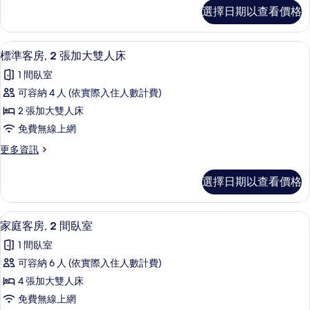
詳
1
標
相
選擇日期以查看價格
情
準
張
片
客
加
房,
標準客房, 2 張加大雙人床 | 書桌、
顯
2
1
大
標準客房, 2 張加大雙人床
示
張
雙
1 間臥室
加
標
人
大
可容納 4 人 (依實際入住人數計費)
準
雙
床
2 張加大雙人床
人
客
的
床
免費無線上網
房,
的
所
更
更多資訊
詳
2
多
有
情
張
標
相
選擇日期以查看價格
準
加
片
客
大
房,
家庭客房, 2 間臥室 | 露台/庭院
顯
5
2
雙
家庭客房, 2 間臥室
示
張
人
1 間臥室
加
家
床
大
可容納 6 人 (依實際入住人數計費)
庭
雙
的
4 張加大雙人床
人
客
所
床
免費無線上網
房,