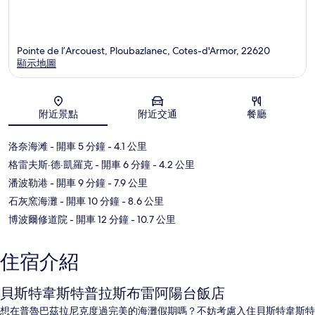
Pointe de l’Arcouest, Ploubazlanec, Cotes-d'Armor, 22620
顯示地圖
地圖
附近景點
附近交通
餐廳
洛奈海滩
- 開車 5 分鐘
- 4.1 公里
格雷夫斯·德·凱羅克
- 開車 6 分鐘
- 4.2 公里
潘波勒港
- 開車 9 分鐘
- 7.9 公里
石灰窯海灘
- 開車 10 分鐘
- 8.6 公里
博波爾修道院
- 開車 12 分鐘
- 10.7 公里
住宿介紹
貝斯特韋斯特普拉斯布雷阿陽台飯店
想在普魯巴茲拉尼克度過完美的海灘假期嗎？不妨考慮入住貝斯特韋斯特