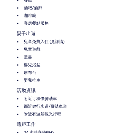
酒吧/酒廊
咖啡廳
客房餐點服務
親子出遊
兒童免費入住 (見詳情)
兒童遊戲
童書
嬰兒浴盆
尿布台
嬰兒推車
活動資訊
附近可租借腳踏車
鄰近健行步道/腳踏車道
附近有遊船觀光行程
遠距工作
24 小時商務中心