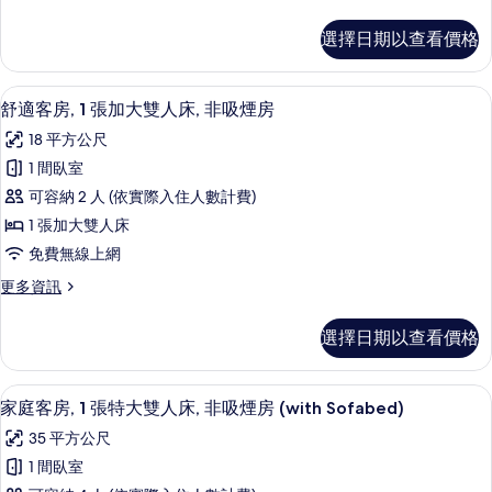
多
on
景
人
舒
request)
(Twin
選擇日期以查看價格
適
床,
bed
的
客
on
非
房,
所
request)
舒適客房, 1 張加大雙人床, 非吸煙房
顯
8
1
吸
舒適客房, 1 張加大雙人床, 非吸煙房
的
有
示
張
詳
煙
18 平方公尺
相
單
舒
情
房
人
1 間臥室
片
適
床,
的
可容納 2 人 (依實際入住人數計費)
非
客
所
吸
1 張加大雙人床
房,
煙
有
免費無線上網
房
1
相
的
更
更多資訊
張
詳
多
片
加
情
舒
選擇日期以查看價格
適
大
客
雙
房,
家庭客房, 1 張特大雙人床, 非吸煙房 (w
顯
5
1
人
家庭客房, 1 張特大雙人床, 非吸煙房 (with Sofabed)
示
張
床,
35 平方公尺
加
家
非
大
1 間臥室
庭
雙