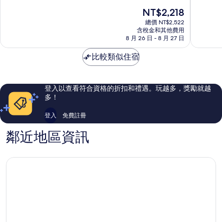
Ploubazlanec
滿
滿
現
NT$2,218
分
分
在
10
10
總價 NT$2,522
價
含稅金和其他費用
分，
分，
格
8 月 26 日 - 8 月 27 日
有
好
為
夠
極
NT$2,218
比較類似住宿
讚，
了，
449
113
則
則
評
評
登入以查看符合資格的折扣和禮遇。玩越多，獎勵就越
論
論
多！
登入
免費註冊
鄰近地區資訊