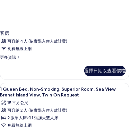
客房
可容納 4 人 (依實際入住人數計費)
免費無線上網
更
更多資訊
多
客
選擇日期以查看價格
房
的
詳
高級寢具、舒適加層、迷你吧、客房內
顯
2
情
1 Queen Bed, Non-Smoking, Superior Room, Sea View,
示
Brehat Island View, Twin On Request
1
15 平方公尺
Queen
可容納 2 人 (依實際入住人數計費)
Bed,
2 張單人床和 1 張加大雙人床
Non-
免費無線上網
Smoking,