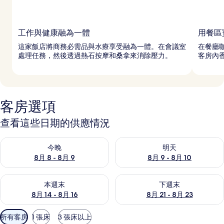
工作與健康融為一體
用餐區
這家飯店將商務必需品與水療享受融為一體。在會議室
在餐廳
處理任務，然後透過熱石按摩和桑拿來消除壓力。
客房內香
客房選項
查看這些日期的供應情況
查看今晚 (8月 8 - 8月 9) 的供應情況
查看明天 (8月 9 - 8月 10) 的
今晚
明天
8月 8 - 8月 9
8月 9 - 8月 10
查看本週末 (8月 14 - 8月 16) 的供應情況
查看下週末 (8月 21 - 8月 23
本週末
下週末
8月 14 - 8月 16
8月 21 - 8月 23
可
所有客房
1 張床
3 張床以上