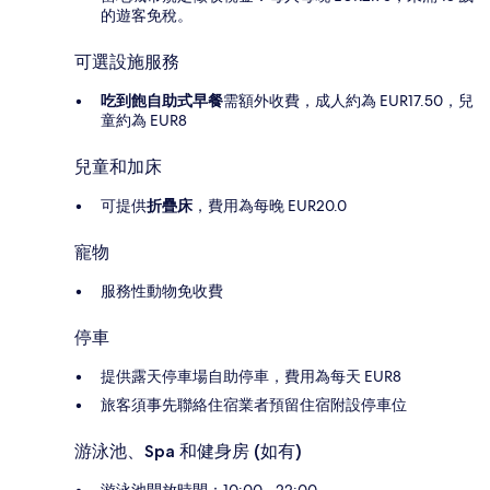
的遊客免稅。
可選設施服務
吃到飽自助式早餐
需額外收費，成人約為 EUR17.50，兒
童約為 EUR8
兒童和加床
可提供
折疊床
，費用為每晚 EUR20.0
寵物
服務性動物免收費
停車
提供露天停車場自助停車，費用為每天 EUR8
旅客須事先聯絡住宿業者預留住宿附設停車位
游泳池、Spa 和健身房 (如有)
游泳池開放時間：10:00 - 22:00