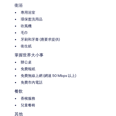
衛浴
專用浴室
環保盥洗用品
吹風機
毛巾
牙刷和牙膏 (應要求提供)
衛生紙
掌握世界大小事
辦公桌
免費報紙
免費無線上網 (網速 50 Mbps 以上)
免費市內電話
餐飲
香檳服務
兒童餐椅
其他