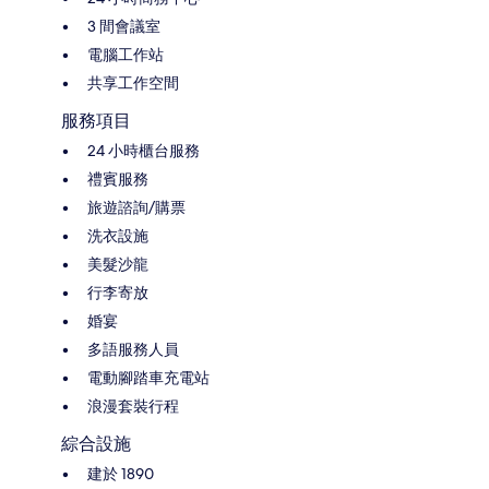
3 間會議室
電腦工作站
共享工作空間
服務項目
24 小時櫃台服務
禮賓服務
旅遊諮詢/購票
洗衣設施
美髮沙龍
行李寄放
婚宴
多語服務人員
電動腳踏車充電站
浪漫套裝行程
綜合設施
建於 1890