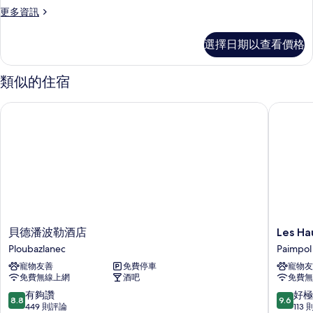
Superior
更
更多資訊
多
Room,
1
Sea
選擇日期以查看價格
Queen
View,
Bed,
Non-
Brehat
類似的住宿
Smoking,
Island
Superior
View,
貝德潘波勒酒店
Les Haut
Room,
Twin
Sea
View,
On
Brehat
Request
Island
的
View,
Twin
所
On
有
Request
的
相
貝
Les
貝德潘波勒酒店
Les Ha
詳
德
Hauts
片
Ploubazlanec
Paimpol
情
潘
de
寵物友善
免費停車
寵物友
波
Kerano
免費無線上網
酒吧
免費無
勒
Paimpol
酒
8.8
9.6
有夠讚
好極
8.8
9.6
店
分，
分，
449 則評論
113