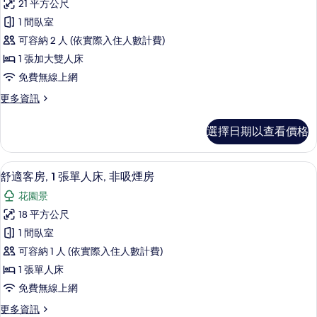
21 平方公尺
房,
人
客
1 間臥室
床,
海
房,
非
可容納 2 人 (依實際入住人數計費)
景
吸
1
1 張加大雙人床
煙
(Twin
張
房,
免費無線上網
bed
加
海
on
更
更多資訊
景
大
多
request)
(Twin
高
雙
bed
的
選擇日期以查看價格
級
on
人
所
客
request)
床,
房,
的
有
環保盥洗用品、吹風機、浴袍、拖鞋
顯
5
1
舒適客房, 1 張單人床, 非吸煙房
詳
非
相
示
張
情
花園景
吸
加
片
舒
大
18 平方公尺
煙
適
雙
1 間臥室
房,
人
客
床,
可容納 1 人 (依實際入住人數計費)
海
房,
非
1 張單人床
景
吸
1
免費無線上網
煙
(Twin
張
房,
bed
更
更多資訊
單
海