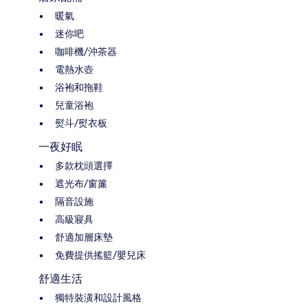
暖氣
迷你吧
咖啡機/沖茶器
電熱水壺
浴袍和拖鞋
兒童浴袍
熨斗/熨衣板
一夜好眠
多款枕頭選擇
遮光布/窗簾
隔音設施
高級寢具
舒適加層床墊
免費提供搖籃/嬰兒床
舒適生活
獨特裝潢和設計風格