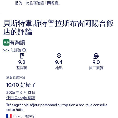
是的，此住宿附設 1 間餐廳。
貝斯特韋斯特普拉斯布雷阿陽台飯
評
店的評論
論
有夠讚
8.8
267 則評論
9.2
9.4
9.0
整潔度
地點
員工素質
評
旅客真實評論
論
10/10 好極了
2026 年 6 月 13 日
使用 Google 翻譯
Très agréable séjour personnel au top rien à redire je conseille
cette hôtel
Bruno，1 晚旅行