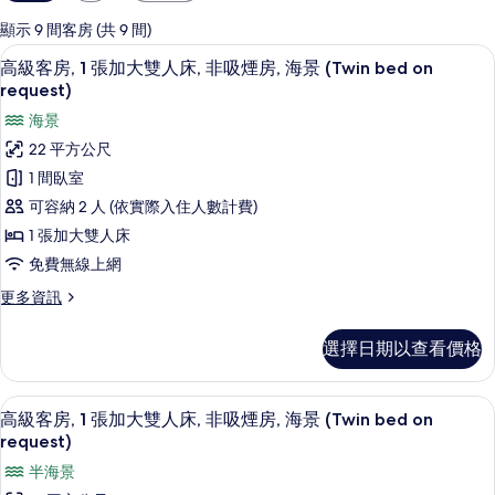
用
的
顯示 9 間客房 (共 9 間)
客
高級客房, 1 張加大雙人床, 非吸煙房, 海景
顯
5
高級客房, 1 張加大雙人床, 非吸煙房, 海景 (Twin bed on
房
示
request)
篩
高
海景
選
級
條
22 平方公尺
客
件
1 間臥室
房,
可容納 2 人 (依實際入住人數計費)
1
1 張加大雙人床
張
免費無線上網
加
更
更多資訊
大
多
高
雙
選擇日期以查看價格
級
人
客
床,
房,
高級客房, 1 張加大雙人床, 非吸煙房, 海景
顯
11
1
高級客房, 1 張加大雙人床, 非吸煙房, 海景 (Twin bed on
非
示
張
request)
吸
加
高
半海景
大
煙
級
雙