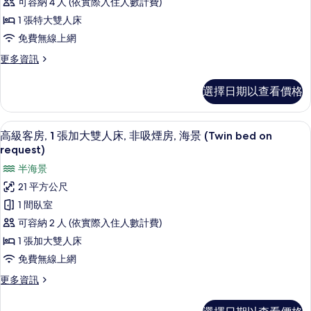
吸
可容納 4 人 (依實際入住人數計費)
人
客
煙
床,
1 張特大雙人床
房,
非
房
免費無線上網
吸
1
的
煙
更
更多資訊
張
房
多
所
特
的
家
有
選擇日期以查看價格
詳
庭
大
情
相
客
雙
房,
片
高級客房, 1 張加大雙人床, 非吸煙房, 海景
顯
10
1
人
高級客房, 1 張加大雙人床, 非吸煙房, 海景 (Twin bed on
示
張
request)
床,
特
高
半海景
非
大
級
雙
21 平方公尺
吸
人
客
1 間臥室
煙
床,
房,
非
可容納 2 人 (依實際入住人數計費)
房
吸
1
1 張加大雙人床
(with
煙
張
Sofabed)
房
免費無線上網
加
(with
的
更
更多資訊
Sofabed)
大
多
所
的
高
雙
詳