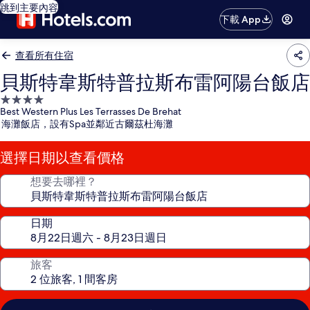
跳到主要內容
下載 App
查看所有住宿
貝斯特韋斯特普拉斯布雷阿陽台飯店
4.0
Best Western Plus Les Terrasses De Brehat
星
海灘飯店，設有Spa並鄰近古爾茲杜海灘
級
住
選擇日期以查看價格
宿
想要去哪裡？
日期
旅客