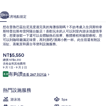
普
一個
下一個
拉
53+
簡介
客房
地點
規定
斯
想在普魯巴茲拉尼克度過完美的海灘假期嗎？不妨考慮入住貝斯特韋
布
斯特普拉斯布雷阿陽台飯店！喜歡玩水的人可以到室內游泳池盡情享
受，想要放鬆一下還可以去體驗熱石按摩、敷體療程和臉部療程。您
雷
可以到咖啡廳滿足味蕾，再到酒吧/酒廊小酌一杯。此住宿還有附設
阿
浴缸、蒸氣室和露台等便利設施服務。
陽
目
NT$5,550
前
台
總價 NT$6,310
的
含稅金和其他費用
餐廳
飯
價
9 月 1 日 - 9 月 2 日
格
評
有夠讚
店
8.8
查看 267 則評論
是
8.8 分，滿分 10 分，
論
NT$5,550
的
相
熱門設施服務
片
游泳池
Spa
集