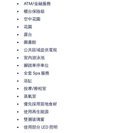
ATM/金融服務
櫃台保險箱
空中花園
花園
露台
圖書館
公共區域提供電視
室內游泳池
腳踏車停車位
全套 Spa 服務
浴缸
按摩/療程室
蒸氣室
優先採用當地食材
使用再生能源
雙層玻璃窗
使用部分 LED 照明