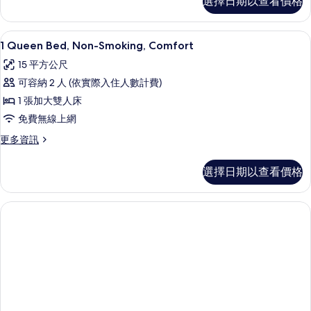
有
選擇日期以查看價格
級
情
人
相
客
床,
房,
片
高級寢具、舒適加層、迷你吧、客房內
顯
4
1
1 Queen Bed, Non-Smoking, Comfort
非
示
張
15 平方公尺
吸
加
1
大
可容納 2 人 (依實際入住人數計費)
煙
Queen
雙
1 張加大雙人床
房,
Bed,
人
床,
免費無線上網
Non-
海
非
Smoking,
景
更
更多資訊
吸
多
Comfort
煙
(Twin
1
房,
的
選擇日期以查看價格
bed
Queen
海
所
on
Bed,
景
Non-
request)
有
(Twin
Smoking,
bed
的
相
Comfort
on
所
的
片
request)
詳
的
有
情
詳
相
情
片