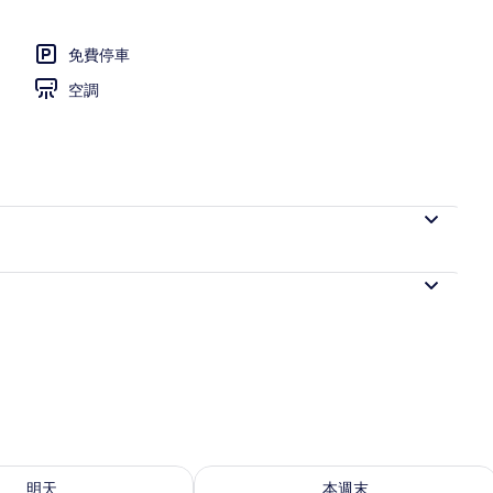
免費停車
吃到飽自助式早餐
空調
0 - 8月 11) 的供應情況
查看本週末 (8月 14 - 8月 16) 的供應情
明天
本週末