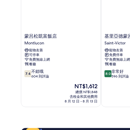
蒙
基
蒙呂松凱富飯店
基里亞德蒙呂
呂
里
Montlucon
Saint-Victor
松
亞
寵物友善
寵物友善
凱
德
可停車
免費停車
富
蒙
免費無線上網
免費無線上網
飯
呂
餐廳
餐廳
店
松
7.4
8.0
不錯哦
非常好
Montlucon
-
7.4
8.0
分，
分，
604 則評論
596 則評論
聖
滿
滿
維
現
NT$1,612
分
分
克
在
10
10
總價 NT$1,848
托
價
含稅金和其他費用
分，
分，
Saint-
格
8 月 12 日 - 8 月 13 日
不
非
Victor
為
錯
常
NT$1,612
哦，
好，
604
596
則
則
評
評