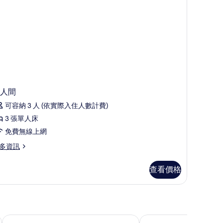
人間
可容納 3 人 (依實際入住人數計費)
3 張單人床
免費無線上網
多資訊
查看價格
蒙呂松聖維克多康鉑飯店
原創精品飯店 - 蒙呂松