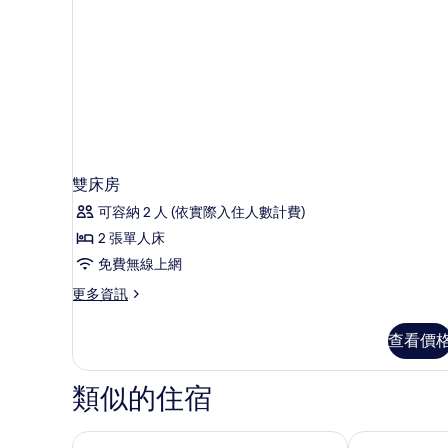
雙床房
可容納 2 人 (依實際入住人數計費)
2 張單人床
免費無線上網
更
更多資訊
多
雙
查看價
床
房
的
類似的住宿
詳
情
蒙呂松凱富飯店
基里亞德蒙呂松