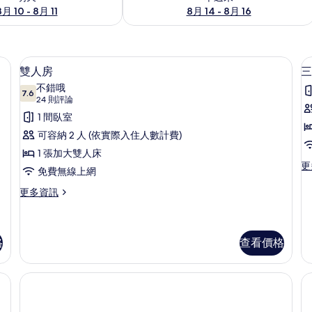
8月 10 - 8月 11
8月 14 - 8月 16
費無線上網
雙人房 | 書桌、隔音、熨斗/熨衣板、
顯
9
雙人房
三
示
不錯哦
7.6
7.6 分，滿分 10 分
雙
(24
24 則評論
則
人
1 間臥室
評
房
可容納 2 人 (依實際入住人數計費)
論)
的
1 張加大雙人床
更
更
所
免費無線上網
多
有
三
更
更多資訊
人
多
相
房
雙
片
的
人
詳
房
格
查看價格
情
的
詳
情