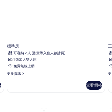
標準房
三
可容納 2 人 (依實際入住人數計費)
1 張加大雙人床
免費無線上網
更
更
更多資訊
更
多
多
標
三
格
查看價格
準
人
房
間
的
的
詳
詳
情
情
 - 聖維克托
蒙呂松中心 B&B 飯店