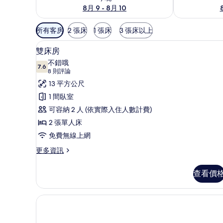
8月 9 - 8月 10
可
所有客房
2 張床
1 張床
3 張床以上
用
書桌、隔音、熨斗/熨衣板、免
顯
的
6
雙床房
示
客
不錯哦
7.6
房
7.6 分，滿分 10 分
雙
(8
8 則評論
篩
則
床
13 平方公尺
選
評
房
1 間臥室
條
論)
的
可容納 2 人 (依實際入住人數計費)
件
所
2 張單人床
有
免費無線上網
相
更
更多資訊
多
片
雙
查看價
床
房
的
詳
情