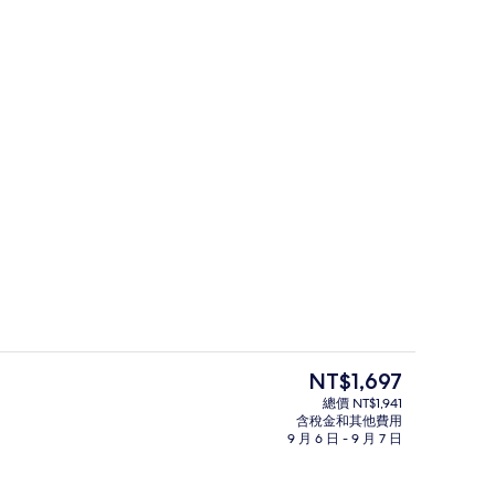
書桌、隔音、熨斗/熨衣板、免費無線
目
NT$1,697
前
總價 NT$1,941
的
含稅金和其他費用
外觀
價
9 月 6 日 - 9 月 7 日
格
是