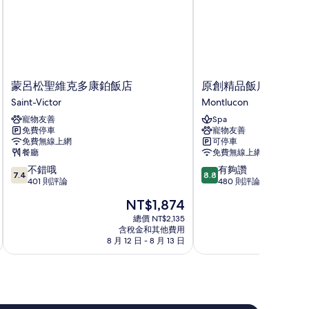
蒙
原
蒙呂松聖維克多康鉑飯店
原創精品飯店 - 蒙呂
呂
創
Saint-Victor
Montlucon
松
精
寵物友善
Spa
聖
品
免費停車
寵物友善
維
飯
免費無線上網
可停車
克
店
餐廳
免費無線上網
多
-
7.4
8.8
不錯哦
有夠讚
康
蒙
7.4
8.8
分，
分，
401 則評論
480 則評論
鉑
呂
滿
滿
飯
松
現
NT$1,874
分
分
店
宇
在
10
10
總價 NT$2,135
Saint-
宙
價
含稅金和其他費用
分，
分，
Victor
飯
格
8 月 12 日 - 8 月 13 日
8 月
不
有
店
為
錯
夠
Montlucon
NT$1,874
哦，
讚，
401
480
則
則
評
評