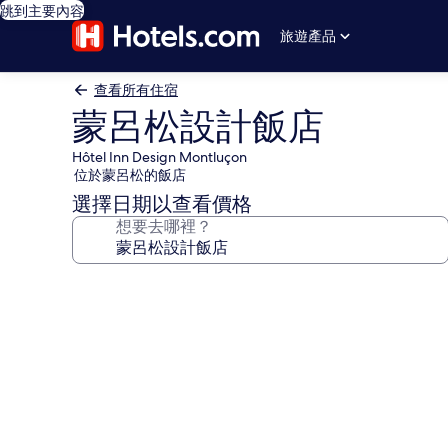
跳到主要內容
旅遊產品
查看所有住宿
蒙呂松設計飯店
Hôtel Inn Design Montluçon
位於蒙呂松的飯店
選擇日期以查看價格
想要去哪裡？
蒙
呂
松
設
計
飯