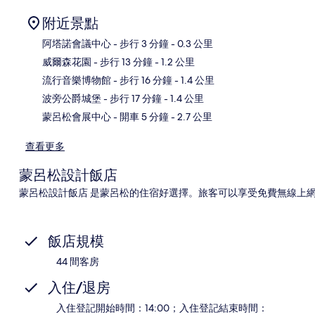
附近景點
阿塔諾會議中心
- 步行 3 分鐘
- 0.3 公里
威爾森花園
- 步行 13 分鐘
- 1.2 公里
地
流行音樂博物館
- 步行 16 分鐘
- 1.4 公里
波旁公爵城堡
- 步行 17 分鐘
- 1.4 公里
蒙呂松會展中心
- 開車 5 分鐘
- 2.7 公里
查看更多
蒙呂松設計飯店
蒙呂松設計飯店 是蒙呂松的住宿好選擇。旅客可以享受免費無線上
飯店規模
44 間客房
入住/退房
入住登記開始時間：14:00；入住登記結束時間：