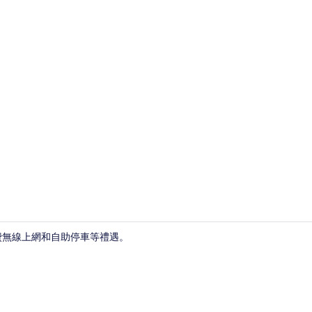
樓梯
費無線上網和自助停車等禮遇。
接待櫃台