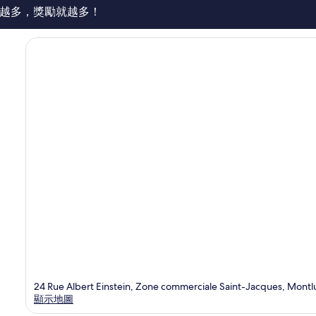
論
越多，獎勵就越多！
24 Rue Albert Einstein, Zone commerciale Saint-Jacques, Montlu
顯示地圖