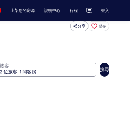
上架您的房源
說明中心
行程
登入
分享
儲存
旅客
搜尋