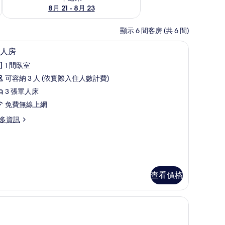
8月 21 - 8月 23
顯示 6 間客房 (共 6 間)
免費無線上網
書桌、隔音、熨斗/熨衣板、免費無線上網
顯
11
人房
示
1 間臥室
三
可容納 3 人 (依實際入住人數計費)
人
3 張單人床
房
免費無線上網
的
多資訊
所
有
相
片
查看價格