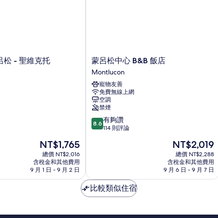
蒙
松 - 聖維克托
蒙呂松中心 B&B 飯店
呂
Montlucon
松
寵物友善
中
免費無線上網
心
空調
B&B
禁煙
飯
8.6
有夠讚
店
8.6
分，
114 則評論
Montlucon
滿
現
現
NT$1,765
NT$2,019
分
在
在
10
總價 NT$2,016
總價 NT$2,288
價
價
含稅金和其他費用
含稅金和其他費用
分，
格
格
9 月 1 日 - 9 月 2 日
9 月 6 日 - 9 月 7 日
有
為
為
夠
NT$1,765
NT$2,019
比較類似住宿
讚，
114
則
評