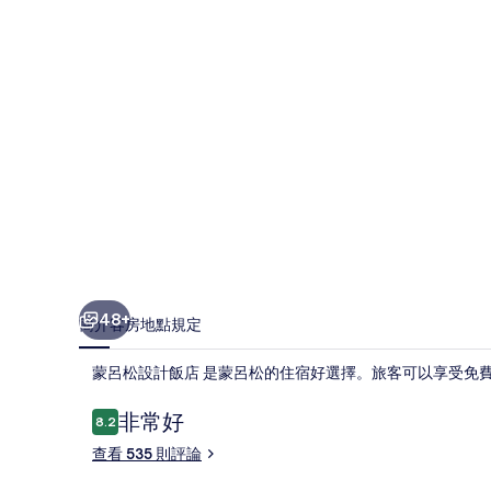
店
的
相
片
集
48+
簡介
客房
地點
規定
蒙呂松設計飯店 是蒙呂松的住宿好選擇。旅客可以享受免
評
非常好
8.2
8.2 分，滿分 10 分，
論
查看 535 則評論