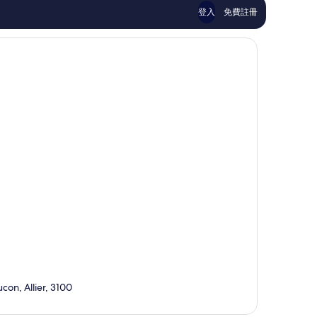
論
論
登入
免費註冊
con, Allier, 3100