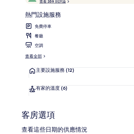
客
查看 359 則評論
滿
評
分
分
熱門設施服務
10，
最
豪華開放式套
深
高
免費停車
受
餐廳
旅
客
空調
喜
愛
查看全部
主要設施服務
(12)
有家的溫度
(6)
客房選項
查看這些日期的供應情況