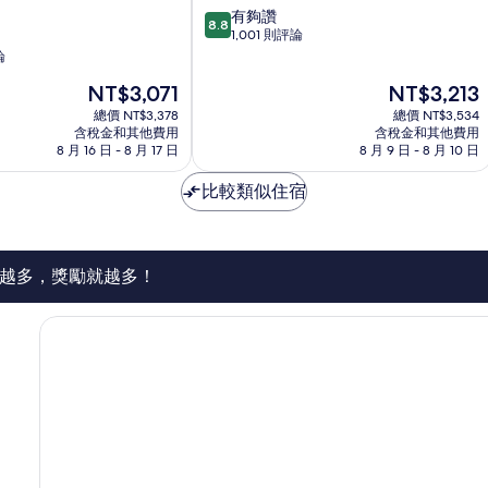
8.8
有夠讚
納
8.8
分，
1,001 則評論
灣
滿
論
分
現
現
NT$3,071
NT$3,213
10
在
在
分，
總價 NT$3,378
總價 NT$3,534
價
價
有
含稅金和其他費用
含稅金和其他費用
格
格
8 月 16 日 - 8 月 17 日
8 月 9 日 - 8 月 10 日
夠
為
為
讚，
NT$3,071
NT$3,213
比較類似住宿
1,001
則
評
論
越多，獎勵就越多！