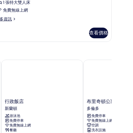
人
1 張特大雙人床
房
免費無線上網
的
多資訊
所
查看價格
有
相
片
行政飯店
布里奇頓公寓
行
布
行政飯店
布里奇頓公寓
政
里
新蘭頓
多倫多
飯
奇
游泳池
免費停車
店
頓
免費停車
免費無線上網
新
公
免費無線上網
空調
蘭
寓
餐廳
洗衣設施
頓
多