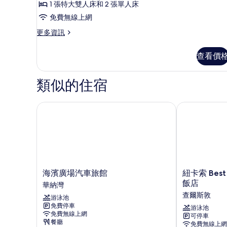
人
1 張特大雙人床和 2 張單人床
房
免費無線上網
的
更
更多資訊
多
所
豪
查看價
有
華
四
相
人
類似的住宿
片
房
的
詳
海濱廣場汽車旅館
紐卡索 Best We
情
海
紐
海濱廣場汽車旅館
紐卡索 Best W
濱
卡
飯店
華納灣
廣
索
查爾斯敦
游泳池
場
Best
免費停車
汽
Western
游泳池
免費無線上網
可停車
車
Plus
餐廳
免費無線上網
旅
Apollo