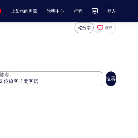
上架您的房源
說明中心
行程
登入
分享
儲存
旅客
搜尋