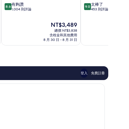
8.6
9.0
有夠讚
太棒了
倫
8.6
9.0
分，
分，
1,004 則評論
453 則評論
多
滿
滿
分
分
現
NT$3,489
10
10
在
分，
分，
總價 NT$3,838
價
有
太
含稅金和其他費用
格
8 月 30 日 - 8 月 31 日
9
夠
棒
為
讚，
了，
NT$3,489
1,004
453
則
則
評
評
論
論
登入
免費註冊