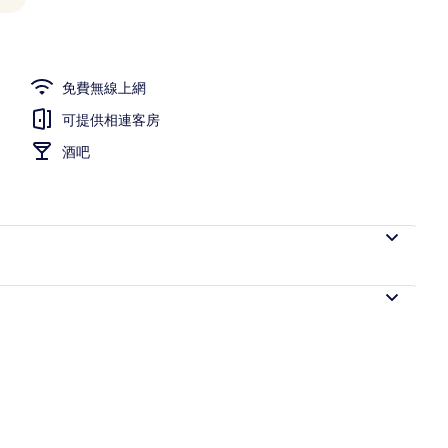
房 | 書桌、遮光布/窗簾、隔音、熨斗/熨衣板
免費無線上網
可提供相連客房
酒吧