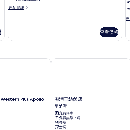
床
更
更多資訊
房
多
的
豪
更
更
華
多
所
雙
豪
格
查看價格
有
床
華
房
雙
相
的
人
片
詳
房
情
的
詳
stern Plus Apollo 飯店
海灣華納飯店
情
海
estern Plus Apollo
海灣華納飯店
灣
華納灣
華
免費停車
納
免費無線上網
飯
餐廳
店
空調
華