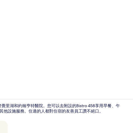
豪華開放式套房
麥覺里湖和約翰亨特醫院。您可以去附設的Bistro 458享用早餐、午
等其他設施服務。住過的人都對住宿的友善員工讚不絕口。
住宿正面