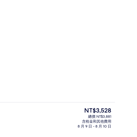
 | 露台/庭院
接待櫃台
目
NT$3,528
前
總價 NT$3,881
的
含稅金和其他費用
豪華客房, 按摩浴缸 | 書桌、遮光布/
價
8 月 9 日 - 8 月 10 日
格
是