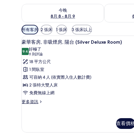
查看今晚 (8月 8 - 8月 9) 的供應情況
查看明天 (8月 
今晚
8月 8 - 8月 9
可
所有客房
2 張床
1 張床
3 張床以上
用
書桌、遮光布/窗簾、隔音、熨
顯
的
4
豪華客房, 非吸煙房, 陽台 (Silver Deluxe Room)
示
客
好極了
9.4
房
9.4 分，滿分 10 分
豪
(11
11 則評論
篩
則
華
18 平方公尺
選
評
客
1 間臥室
條
論)
房,
可容納 4 人 (依實際入住人數計費)
件
非
2 張特大雙人床
吸
免費無線上網
煙
更
更多資訊
多
房,
豪
陽
華
客
查看價
台
房,
(Silver
非