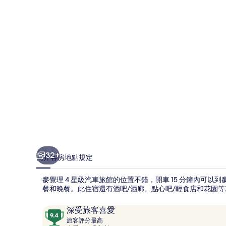
級
汽
車
旅
館
的
相
片
集
32+
簡介
客房
地點
規定
麥覺理 4 星級汽車旅館的位置不錯，開車 15 分鐘內可以到
餐和晚餐。此住宿還有酒吧/酒廊、點心吧/輕食店和花園
評
9.4
深受旅客喜愛
論
旅
分，
旅客評分最高