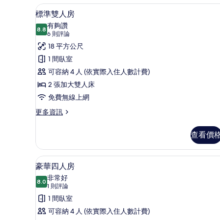
Deluxe
標準雙人房 | 住宿正面
顯
吸
3
標準雙人房
煙
Room)
示
有夠讚
房,
的
8.8
8.8 分，滿分 10 分
標
(6
6 則評論
陽
所
台
則
準
18 平方公尺
(Silver
評
有
雙
1 間臥室
Deluxe
論)
相
Room)
人
可容納 4 人 (依實際入住人數計費)
的
片
房
2 張加大雙人床
詳
情
的
免費無線上網
所
更
更多資訊
多
有
標
查看價
相
準
雙
片
人
豪華四人房 | 書桌、遮光布/
顯
2
房
豪華四人房
示
的
非常好
詳
8.0
8.0 分，滿分 10 分
豪
(1
1 則評論
情
則
華
1 間臥室
評
四
可容納 4 人 (依實際入住人數計費)
論)