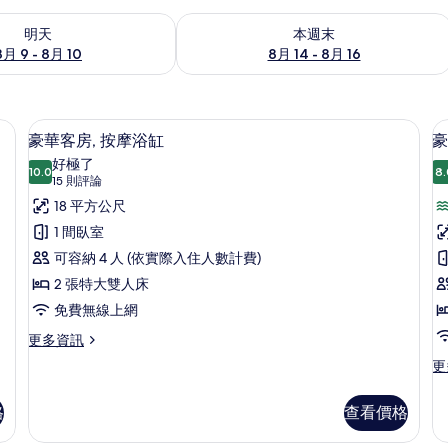
9 - 8月 10) 的供應情況
查看本週末 (8月 14 - 8月 16) 的供應情
明天
本週末
8月 9 - 8月 10
8月 14 - 8月 16
斗/熨衣板
豪華客房, 按摩浴缸 | 書桌、遮光布/
顯
6
豪華客房, 按摩浴缸
豪
示
好極了
10.0
8.
10.0 分，滿分 10 分
豪
(15
15 則評論
則
華
18 平方公尺
評
客
1 間臥室
論)
房,
可容納 4 人 (依實際入住人數計費)
按
2 張特大雙人床
摩
免費無線上網
浴
更
更多資訊
多
缸
更
更
豪
多
的
華
豪
客
格
查看價格
所
華
房,
雙
有
按