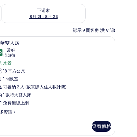
況
查看下週末 (8月 21 - 8月 23) 的供應情況
下週末
8月 21 - 8月 23
顯示 9 間客房 (共 9 間)
窗簾、隔音、熨斗/熨衣板
豪華雙人房 | 書桌、遮光布/窗簾、隔音、熨斗
顯
5
華雙人房
示
非常好
0
8.0 分，滿分 10 分
豪
(1
1 則評論
則
華
水景
評
雙
18 平方公尺
論)
人
1 間臥室
房
可容納 2 人 (依實際入住人數計費)
的
1 張特大雙人床
所
免費無線上網
有
多資訊
相
查看價格
片