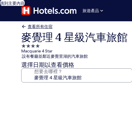
跳到主要內容
旅遊產品
查看所有住宿
麥覺理 4 星級汽車旅館
4.0
Macquarie 4 Star
星
設有餐廳並鄰近麥覺里湖的汽車旅館
級
選擇日期以查看價格
住
想要去哪裡？
宿
麥
覺
理
4
星