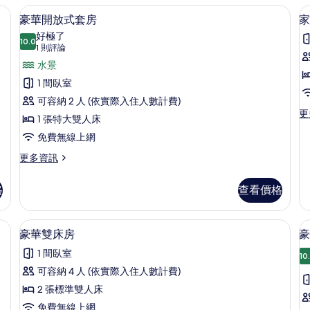
人
豪華開放式套房 | 書桌、遮光布/窗簾
顯
摩
相
6
房
豪華開放式套房
家
浴
示
的
片
好極了
缸
10.0
詳
10.0 分，滿分 10 分
豪
(1
1 則評論
的
情
詳
則
華
水景
情
評
開
1 間臥室
論)
放
可容納 2 人 (依實際入住人數計費)
更
更
式
1 張特大雙人床
多
套
免費無線上網
家
庭
房
更
更多資訊
客
多
的
房
豪
的
格
查看價格
所
華
詳
開
有
情
放
窗簾、隔音、熨斗/熨衣板
免費盥洗用品、吹風機、毛巾、肥皂
顯
相
1
式
豪華雙床房
豪
示
套
片
1 間臥室
房
10
豪
的
可容納 4 人 (依實際入住人數計費)
華
詳
2 張標準雙人床
情
雙
免費無線上網