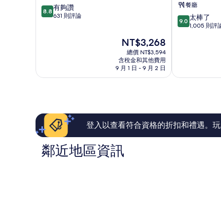
餐廳
8.8
有夠讚
館
飯
8.8
分，
631 則評論
9.0
華
店
太棒了
9.0
滿
分，
納
查
1,005 則評
分
滿
灣
爾
現
NT$3,268
10
分
斯
在
分，
10
總價 NT$3,594
敦
價
有
含稅金和其他費用
分，
格
9 月 1 日 - 9 月 2 日
夠
太
為
讚，
棒
NT$3,268
631
了，
則
1,005
評
則
論
評
論
登入以查看符合資格的折扣和禮遇。玩
鄰近地區資訊