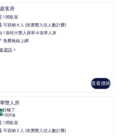
、隔音、熨斗/熨衣板
免費盥洗用品、吹風機、毛巾、肥皂
顯
1
庭客房
示
1 間臥室
家
可容納 6 人 (依實際入住人數計費)
庭
1 張特大雙人床和 4 張單人床
客
免費無線上網
房
多資訊
的
所
有
相
查看價格
片
免費盥洗用品、吹風機、毛巾、肥皂
顯
1
華雙人房
示
好極了
.0
10.0 分，滿分 10 分
豪
(1
1 則評論
則
華
1 間臥室
評
雙
可容納 2 人 (依實際入住人數計費)
論)