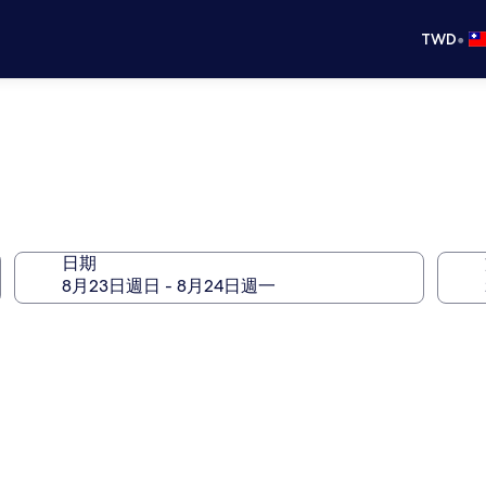
•
TWD
日期