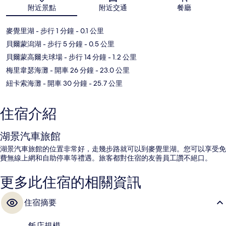
地圖
附近景點
附近交通
餐廳
麥覺里湖
- 步行 1 分鐘
- 0.1 公里
貝爾蒙潟湖
- 步行 5 分鐘
- 0.5 公里
貝爾蒙高爾夫球場
- 步行 14 分鐘
- 1.2 公里
梅里韋瑟海灘
- 開車 26 分鐘
- 23.0 公里
紐卡索海灘
- 開車 30 分鐘
- 25.7 公里
住宿介紹
湖景汽車旅館
湖景汽車旅館的位置非常好，走幾步路就可以到麥覺里湖。您可以享受免
費無線上網和自助停車等禮遇。旅客都對住宿的友善員工讚不絕口。
更多此住宿的相關資訊
住宿摘要
飯店規模