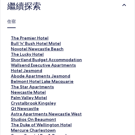
繼續探索
住宿
T
The Premier Hotel
h
B
Bull 'n' Bush Hotel Motel
e
u
N
Novotel Newcastle Beach
P
l
o
T
The Lucky Hotel
r
l
v
h
S
Shortland Budget Accommodation
e
'
o
e
h
W
Wallsend Executive Apartments
m
n
t
L
o
a
H
Hotel Jesmond
i
'
e
u
r
l
o
A
Abode Apartments Jesmond
e
B
l
c
t
l
t
b
B
Belmont Hotel Lake Macquarie
r
u
N
k
l
s
e
o
e
T
The Star Apartments
H
s
e
y
a
e
l
d
l
h
N
Newcastle Motel
o
h
w
H
n
n
J
e
m
e
e
P
Palm Valley Motel
t
H
c
o
d
d
e
A
o
S
w
a
C
Crystalbrook Kingsley
e
o
a
t
B
E
s
p
n
t
c
l
r
Q
Qt Newcastle
l
t
s
e
u
x
m
a
t
a
a
m
y
t
A
Astra Apartments Newcastle West
的
e
t
l
d
e
o
r
H
r
s
V
s
N
s
S
Studios On Beaumont
連
l
l
的
g
c
n
t
o
A
t
a
t
e
t
t
T
The Duke of Wellington Hotel
結
M
e
連
e
u
d
m
t
p
l
l
a
w
r
u
h
M
Mercure Charlestown