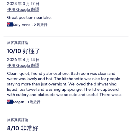
2023 年 3 月 17 日
使用 Google 翻譯
Great position near lake.
Sally-Anne，2 晚旅行
旅客真實評論
10/10 好極了
2026 年 4 月 14 日
使用 Google 翻譯
Clean, quiet, friendly atmosphere. Bathroom was clean and
water was lovely and hot. The kitchenette was nice for people
staying more than just overnight. We loved the dishwashing
liquid, tea towel and washing up sponge. The little cupboard
with cutlery and plates etc was so cute and useful. There was a
lovely extra blanket, an iron etc. pillows were a bit flat, but I’ll
Megan，1 晚旅行
just bring my own next time. 🙂
旅客真實評論
8/10 非常好