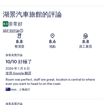
湖景汽車旅館的評論
評
論
非常好
8.4
337 則評論
8.8
8.6
8.8
整潔度
地點
員工素質
評
旅客真實評論
論
10/10 好極了
2026 年 1 月 6 日
使用 Google 翻譯
Room was perfect, staff are great, location is central to where
ever you want to head to on the coast.
Mark，2 晚旅行
旅客真實評論