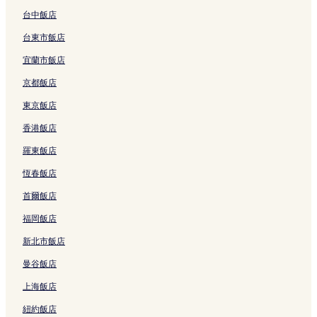
連
的
m
連
結
連
e
結
台中飯店
結
a
台東市飯店
d
o
宜蘭市飯店
w
的
京都飯店
連
結
東京飯店
香港飯店
羅東飯店
恆春飯店
首爾飯店
福岡飯店
新北市飯店
曼谷飯店
上海飯店
紐約飯店