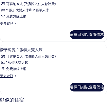
豪
房,
廚
可容納 6 人 (依實際入住人數計費)
華
簡
房
2 張加大雙人床和 2 張單人床
易
客
(4
廚
免費無線上網
房,
房
Star
更
更多資訊
(4
非
Del/Bal/Lakeviews)
多
Star
吸
豪
的
Del/Bal/Lakeviews)
選擇日期以查看價格
華
的
煙
所
客
詳
房,
房,
有
情
豪華客房, 1 張特大雙人床 | 熨斗/熨
顯
12
非
豪華客房, 1 張特大雙人床
簡
相
示
吸
易
可容納 2 人 (依實際入住人數計費)
片
煙
豪
房,
廚
1 張特大雙人床
華
簡
房
免費無線上網
易
客
(4
廚
更
更多資訊
房,
房
多
Star
(4
1
豪
Spa
選擇日期以查看價格
Star
華
張
Deluxe
Spa
客
特
Deluxe
Room)
房,
類似的住宿
Room)
1
大
的
的
張