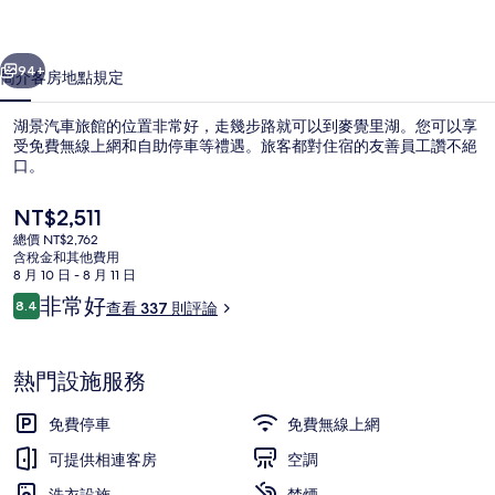
的
一個
下一個
相
94+
簡介
客房
地點
規定
片
湖景汽車旅館的位置非常好，走幾步路就可以到麥覺里湖。您可以享
集
受免費無線上網和自助停車等禮遇。旅客都對住宿的友善員工讚不絕
口。
目
NT$2,511
前
總價 NT$2,762
的
含稅金和其他費用
價
8 月 10 日 - 8 月 11 日
格
評
非常好
8.4
查看 337 則評論
豪華客房, 非吸煙房, 簡易廚房 (4 Star S
是
8.4 分，滿分 10 分，
論
NT$2,511
熱門設施服務
免費停車
免費無線上網
可提供相連客房
空調