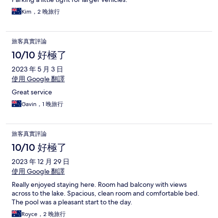
Kim，2 晚旅行
旅客真實評論
10/10 好極了
2023 年 5 月 3 日
使用 Google 翻譯
Great service
Gavin，1 晚旅行
旅客真實評論
10/10 好極了
2023 年 12 月 29 日
使用 Google 翻譯
Really enjoyed staying here. Room had balcony with views
across to the lake. Spacious, clean room and comfortable bed.
The pool was a pleasant start to the day.
Royce，2 晚旅行