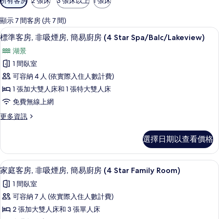
所有客房
2 張床
3 張床以上
1 張床
用
的
顯示 7 間客房 (共 7 間)
客
標準客房, 非吸煙房, 簡易廚房 (4 Star S
顯
6
標準客房, 非吸煙房, 簡易廚房 (4 Star Spa/Balc/Lakeview)
房
示
篩
湖景
標
選
1 間臥室
準
條
可容納 4 人 (依實際入住人數計費)
客
件
1 張加大雙人床和 1 張特大雙人床
房,
免費無線上網
非
更
更多資訊
吸
多
煙
標
選擇日期以查看價格
準
房,
客
簡
房,
家庭客房, 非吸煙房, 簡易廚房 (4 Star 
顯
5
非
家庭客房, 非吸煙房, 簡易廚房 (4 Star Family Room)
易
示
吸
廚
1 間臥室
煙
家
房,
房
可容納 7 人 (依實際入住人數計費)
庭
簡
(4
2 張加大雙人床和 3 張單人床
易
客