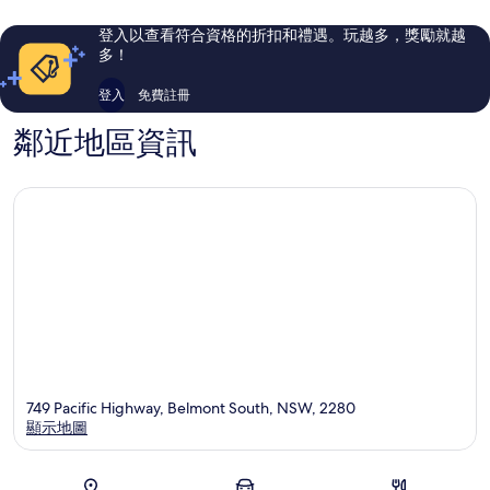
則
則
評
評
登入以查看符合資格的折扣和禮遇。玩越多，獎勵就越
論
論
多！
登入
免費註冊
鄰近地區資訊
749 Pacific Highway, Belmont South, NSW, 2280
顯示地圖