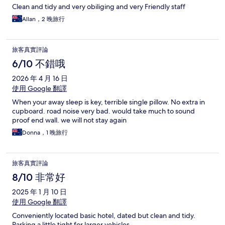
Clean and tidy and very obiliging and very Friendly staff
Allan，2 晚旅行
旅客真實評論
6/10 不錯哦
2026 年 4 月 16 日
使用 Google 翻譯
When your away sleep is key, terrible single pillow. No extra in
cupboard. road noise very bad. would take much to sound
proof end wall. we will not stay again
Donna，1 晚旅行
旅客真實評論
8/10 非常好
2025 年 1 月 10 日
使用 Google 翻譯
Conveniently located basic hotel, dated but clean and tidy.
Parking a little tight for larger vehicles.