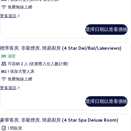
有
片
詳
客
情
相
免費無線上網
房,
片
更
更多資訊
非
多
吸
豪
選擇日期以查看價格
華
煙
客
房,
房,
標準客房, 非吸煙房, 簡易廚房 (4 Star D
顯
18
非
標準客房, 非吸煙房, 簡易廚房 (4 Star Del/Bal/Lakeviews)
簡
示
吸
易
湖景
煙
標
房,
廚
可容納 2 人 (依實際入住人數計費)
準
簡
房
1 張加大雙人床
易
客
(4
廚
免費無線上網
房,
房
Star
更
更多資訊
(4
非
Deluxe)
多
Star
吸
標
的
Deluxe)
選擇日期以查看價格
準
的
煙
所
客
詳
房,
房,
有
情
豪華客房, 非吸煙房, 簡易廚房 (4 Star S
顯
28
非
豪華客房, 非吸煙房, 簡易廚房 (4 Star Spa Deluxe Room)
簡
相
示
吸
易
1 間臥室
片
煙