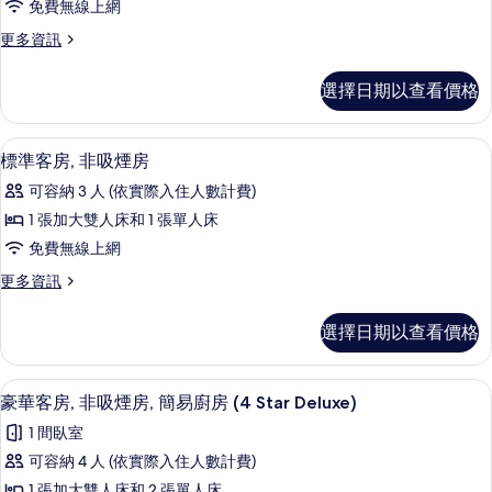
Star
廚
免費無線上網
房,
房
Spa/Balc/Lakeview)
更
更多資訊
(4
非
的
多
Star
吸
家
所
Spa/Balc/Lakeview)
選擇日期以查看價格
庭
的
煙
有
客
詳
房,
房,
相
情
標準客房, 非吸煙房 | 熨斗/熨衣板、
顯
5
非
標準客房, 非吸煙房
簡
片
示
吸
易
可容納 3 人 (依實際入住人數計費)
煙
標
房,
廚
1 張加大雙人床和 1 張單人床
準
簡
房
免費無線上網
易
客
(4
廚
更
更多資訊
房,
房
多
Star
(4
非
標
Family
選擇日期以查看價格
Star
準
吸
Room)
Family
客
Room)
煙
的
房,
豪華客房, 非吸煙房, 簡易廚房 (4 Star 
顯
的
3
非
豪華客房, 非吸煙房, 簡易廚房 (4 Star Deluxe)
房
所
詳
示
吸
的
1 間臥室
情
有
煙
豪
房
所
可容納 4 人 (依實際入住人數計費)
相
華
的
1 張加大雙人床和 2 張單人床