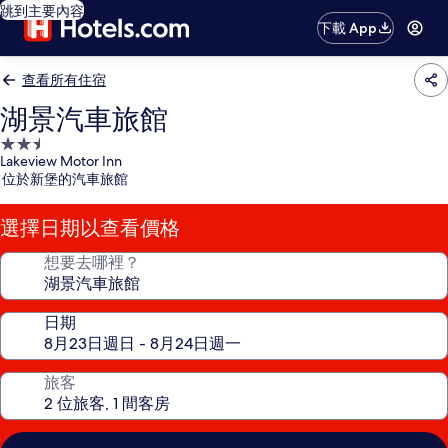
跳到主要內容
下載 App
查看所有住宿
湖景汽車旅館
2.5
Lakeview Motor Inn
星
位於新堡的汽車旅館
級
住
選擇日期以查看價格
宿
想要去哪裡？
日期
旅客