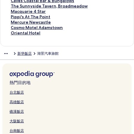
o
B
結
t
t
的
e
e
a
e
l
l
c
a
d
e
e
C
Caves Coastal Bar & Bungalows
t
e
A
i
連
n
l
r
M
e
b
a
A
i
D
r
a
T
The Sunnyside Tavern, Broadmeadow
e
a
c
v
結
t
L
t
o
y
r
s
p
o
u
c
v
h
M
Macquarie 4 Star
l
c
c
e
s
a
m
t
M
o
t
a
s
k
u
e
e
a
P
Pippi's At The Point
的
h
o
A
J
k
e
e
o
o
l
r
O
e
r
s
S
c
i
M
Mercure Newcastle
連
的
m
p
e
e
n
l
t
k
e
t
n
o
e
C
u
q
p
e
C
Cosmo Motel Adamstown
結
連
m
a
s
M
t
的
e
K
的
m
B
f
C
o
n
u
p
r
o
O
Oriental Hotel
結
o
r
m
a
s
連
l
i
連
e
e
W
h
a
n
a
i
c
s
r
d
t
o
c
的
結
的
n
結
n
a
e
a
s
y
r
'
u
m
i
a
m
n
q
連
連
g
t
u
l
r
t
s
i
s
r
o
e
新堡飯店
湖景汽車旅館
t
e
d
u
結
結
s
s
m
l
l
a
i
e
A
e
M
n
i
n
的
a
l
N
o
i
e
l
d
4
t
N
o
t
o
t
連
r
e
e
n
n
s
B
e
S
T
e
t
a
n
s
結
i
y
w
t
g
t
a
T
t
h
w
e
l
的
的
e
的
c
的
t
o
r
a
a
e
c
l
H
連
連
的
連
a
連
o
w
&
v
r
P
a
A
o
熱門目的地
結
結
連
結
s
結
n
n
B
e
的
o
s
d
t
結
t
H
的
u
r
連
i
t
a
e
台北飯店
l
o
連
n
n
結
n
l
m
l
高雄飯店
e
t
結
g
,
t
e
s
的
W
e
a
B
的
的
t
連
礁溪飯店
e
l
l
r
連
連
o
結
s
的
o
o
結
結
w
大阪飯店
t
連
w
a
n
的
結
s
d
的
台南飯店