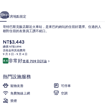
店
一個
下一個
的
52+
簡介
客房
地點
規定
相
哥特巴斯克飯店鄰近火車站，是來巴約納玩的住宿好選擇。住過的人
片
都對住宿的友善員工讚不絕口。
集
目
NT$3,443
前
總價 NT$3,894
的
含稅金和其他費用
價
9 月 3 日 - 9 月 4 日
格
評
非常好
8.4
查看 709 則評論
是
8.4 分，滿分 10 分，
論
外觀
NT$3,443
熱門設施服務
寵物友善
可停車
免費無線上網
空調
禁煙