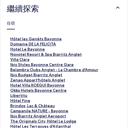
繼續探索
住宿
H
Hôtel les Genêts Bayonne
ô
D
Domaine DE LA FELICITÀ
t
o
H
Hotel Le Bayonne
e
m
o
N
Novotel Resort & Spa Biarritz Anglet
l
a
t
o
V
Villa Clara
l
i
e
v
i
I
Ibis Styles Bayonne Centre Gare
e
n
l
o
l
b
B
Belambra Clubs Anglet - La Chambre d'Amour
s
e
L
t
l
i
e
I
Ibis Budget Biarritz Anglet
G
D
e
e
a
s
l
b
Z
Zenao Appart'hôtels Anglet
e
E
B
l
C
S
a
i
e
H
Hotel Villa KOEGUI Bayonne
n
L
a
R
l
t
m
s
n
o
O
Okko Hotels Bayonne Centre
ê
A
y
e
a
y
b
B
a
t
k
L
Libertitu
t
F
o
s
r
l
r
u
o
e
k
i
H
Hôtel Fine
s
E
n
o
a
e
a
d
A
l
o
b
ô
B
Brindos, Lac & Château
B
L
n
r
的
s
C
g
p
V
H
e
t
r
C
Campanile NATURE - Bayonne
a
I
e
t
連
B
l
e
p
i
o
r
e
i
a
I
Ibis Biarritz Anglet Aeroport
y
C
的
&
結
a
u
t
a
l
t
t
l
n
m
b
T
The Originals City, Hôtel Le Lodge
o
I
連
S
y
b
B
r
l
e
i
F
d
p
i
h
H
Hôtel Les Terrasses d'Atlanthal