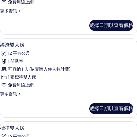
免費無線上網
房
更
更多資訊
的
多
所
家
選擇日期以查看價格
庭
有
客
相
房
經濟雙人房 | 高級寢具、書桌、隔音、
顯
4
的
經濟雙人房
片
示
詳
12 平方公尺
情
經
1 間臥室
濟
可容納 1 人 (依實際入住人數計費)
雙
1 張標準雙人床
人
免費無線上網
房
更
更多資訊
的
多
所
經
選擇日期以查看價格
濟
有
雙
相
人
標準雙人房 | 高級寢具、書桌、隔音、
顯
5
房
標準雙人房
片
示
的
16 平方公尺