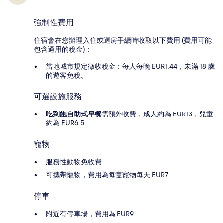
強制性費用
住宿會在您辦理入住或退房手續時收取以下費用 (費用可能
包含適用的稅金)：
當地城市規定徵收稅金：每人每晚 EUR1.44，未滿 18 歲
的遊客免稅。
可選設施服務
吃到飽自助式早餐
需額外收費，成人約為 EUR13，兒童
約為 EUR6.5
寵物
服務性動物免收費
可攜帶寵物，費用為每隻寵物每天 EUR7
停車
附近有停車場，費用為 EUR9