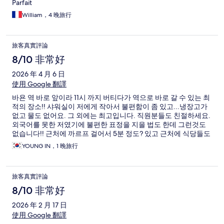
Parfait
William，4 晚旅行
旅客真實評論
8/10 非常好
2026 年 4 月 6 日
使用 Google 翻譯
바욘 역 바로 앞이라 11시 까지 버티다가 역으로 바로 갈 수 있는 최
적의 장소!! 샤워실이 저에게 작아서 불편함이 좀 있고...냉장고가
없고 물도 없어요. 그 외에는 최고입니다. 직원분들도 친절하세요.
외국어를 못한 저였기에 불편한 표정을 지을 법도 한데 그런것도
없습니다!! 근처에 까르프 걸어서 5분 정도? 있고 근처에 식당들도
다수 있어요.
YOUNG IN，1 晚旅行
旅客真實評論
8/10 非常好
2026 年 2 月 17 日
使用 Google 翻譯