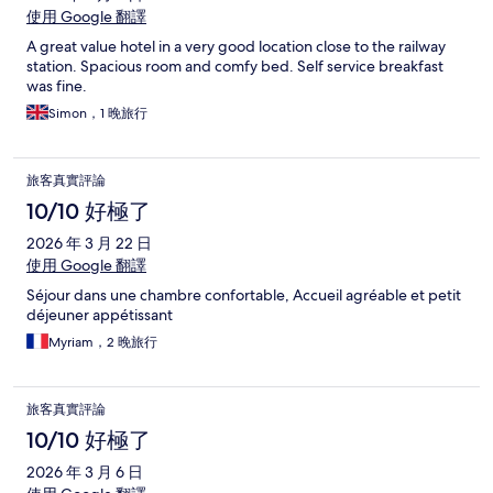
使用 Google 翻譯
A great value hotel in a very good location close to the railway
station. Spacious room and comfy bed. Self service breakfast
was fine.
Simon，1 晚旅行
旅客真實評論
10/10 好極了
2026 年 3 月 22 日
使用 Google 翻譯
Séjour dans une chambre confortable, Accueil agréable et petit
déjeuner appétissant
Myriam，2 晚旅行
旅客真實評論
10/10 好極了
2026 年 3 月 6 日