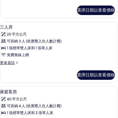
的
多
片
所
舒
選擇日期以查看價格
適
有
客
相
房
三人房 | 高級寢具、書桌、隔音、免費
顯
4
的
三人房
片
示
詳
25 平方公尺
情
三
可容納 3 人 (依實際入住人數計費)
人
1 張標準雙人床和 1 張單人床
房
免費無線上網
的
更
更多資訊
所
多
有
三
選擇日期以查看價格
人
相
房
片
的
高級寢具、書桌、隔音、免費無線上網
顯
4
詳
家庭客房
示
情
40 平方公尺
家
可容納 4 人 (依實際入住人數計費)
庭
1 張標準雙人床和 2 張單人床
客