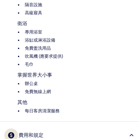
隔音設施
高級寢具
衛浴
專用浴室
浴缸或淋浴設備
免費盥洗用品
吹風機 (應要求提供)
毛巾
掌握世界大小事
辦公桌
免費無線上網
其他
每日客房清潔服務
費用和規定