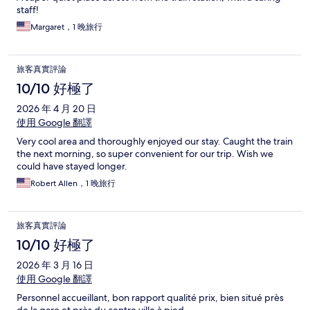
staff!
Margaret，1 晚旅行
旅客真實評論
10/10 好極了
2026 年 4 月 20 日
使用 Google 翻譯
Very cool area and thoroughly enjoyed our stay. Caught the train
the next morning, so super convenient for our trip. Wish we
could have stayed longer.
Robert Allen，1 晚旅行
旅客真實評論
10/10 好極了
2026 年 3 月 16 日
使用 Google 翻譯
Personnel accueillant, bon rapport qualité prix, bien situé près