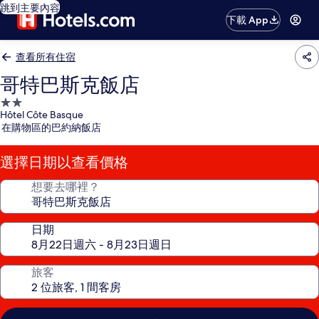
跳到主要內容
下載 App
查看所有住宿
哥特巴斯克飯店
2.0
Hôtel Côte Basque
星
在購物區的巴約納飯店
級
住
選擇日期以查看價格
宿
想要去哪裡？
日期
旅客