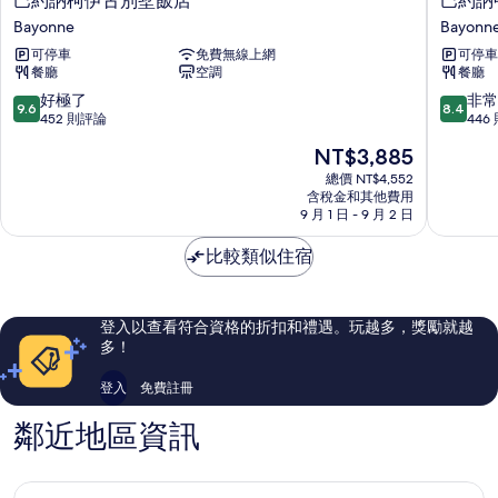
巴約訥柯伊古別墅飯店
巴約訥
約
約
Bayonne
Bayonn
訥
訥
可停車
免費無線上網
可停車
柯
中
餐廳
空調
餐廳
伊
央
古
宜
9.6
8.4
好極了
非常
9.6
8.4
別
必
分，
分，
452 則評論
446
墅
思
滿
滿
現
NT$3,885
飯
飯
分
分
在
店
店
10
10
總價 NT$4,552
價
Bayonne
含稅金和其他費用
Bayonn
分，
分，
格
9 月 1 日 - 9 月 2 日
好
非
為
極
常
NT$3,885
比較類似住宿
了，
好，
452
446
則
則
評
評
登入以查看符合資格的折扣和禮遇。玩越多，獎勵就越
論
論
多！
登入
免費註冊
鄰近地區資訊