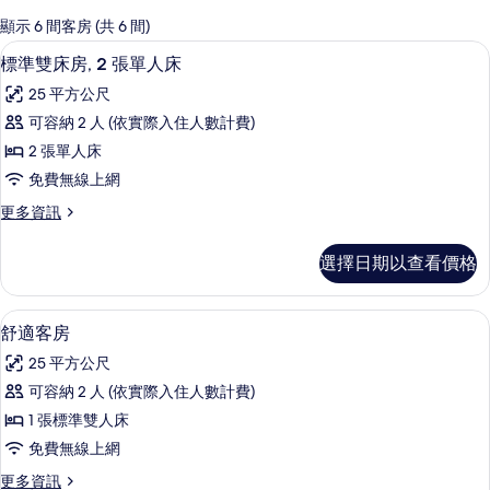
的
顯示 6 間客房 (共 6 間)
客
標準雙床房, 2 張單人床 | 高級寢具
顯
6
標準雙床房, 2 張單人床
房
示
篩
25 平方公尺
標
選
可容納 2 人 (依實際入住人數計費)
準
條
2 張單人床
雙
件
免費無線上網
床
更
更多資訊
房,
多
2
標
選擇日期以查看價格
準
張
雙
單
床
舒適客房 | 高級寢具、書桌、隔音、免
顯
5
房,
人
舒適客房
示
2
床
25 平方公尺
張
舒
的
單
可容納 2 人 (依實際入住人數計費)
適
人
所
1 張標準雙人床
床
客
有
的
免費無線上網
房
詳
相
更
更多資訊
情