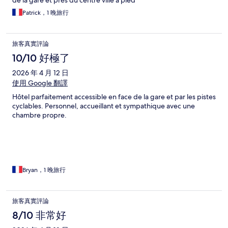
de la gare et près du centre ville à pied
Patrick，1 晚旅行
旅客真實評論
10/10 好極了
2026 年 4 月 12 日
使用 Google 翻譯
Hôtel parfaitement accessible en face de la gare et par les pistes
cyclables. Personnel, accueillant et sympathique avec une
chambre propre.
Bryan，1 晚旅行
旅客真實評論
8/10 非常好