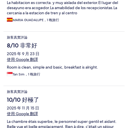
La habitacion es correcta. y muy aislada del exterior.El lugar del
desayuno era acogedor.La amabilidad de los recepcionistas.La
cercania a la estacion de tren y al centro
MARIA GUADALUPE，1 晚旅行
旅客真實評論
8/10 非常好
2025 年 9 月 23 日
使用 Google 翻譯
Room is clean, simple and basic, breakfast is alright.
Tan Sim，1 晚旅行
旅客真實評論
10/10 好極了
2025 年 11 月 15 日
使用 Google 翻譯
La chambre étais superbe, le personnel super gentil et aidant.
Belle vue et belle emplacement. Rien à dire, c’était un séjour