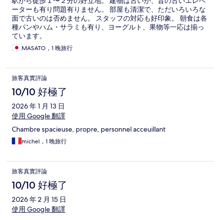
駅から徒歩１〜２分の好立地。 建物は古いが、昔の古いエレベ
ーターも有り問題有りません。 部屋も清潔で、ただいろいろな
面で古いのは否めません。 スタッフの対応も好印象。 朝食は各
種パンやハム・サラミも有り、ヨーグルト、果物等一応は揃っ
ています。
MASATO，1 晚旅行
旅客真實評論
10/10 好極了
2026 年 1 月 13 日
使用 Google 翻譯
Chambre spacieuse, propre, personnel acceuillant
michel，1 晚旅行
旅客真實評論
10/10 好極了
2026 年 2 月 15 日
使用 Google 翻譯