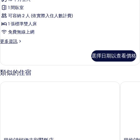
詳
標
情
1 間臥室
準
可容納 2 人 (依實際入住人數計費)
雙
1 張標準雙人床
人
免費無線上網
房
更
更多資訊
的
多
所
標
選擇日期以查看價格
準
有
雙
相
人
類似的住宿
房
片
的
巴約訥柯伊古別墅飯店
巴約訥中
詳
情
巴
巴