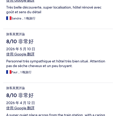
使用 Google 翻譯
Très belle découverte, super localisation, hôtel rénové avec
goût et sens du détail
Sandra，1 晚旅行
旅客真實評論
8/10 非常好
2026 年 5 月 10 日
使用 Google 翻譯
Personnel très sympathique et hôtel très bien situé. Attention
pas de sèche cheveux et un peu bruyant.
Paul，1 晚旅行
旅客真實評論
8/10 非常好
2026 年 4 月 12 日
使用 Google 翻譯
A super quiet place across from the train station, with a caring