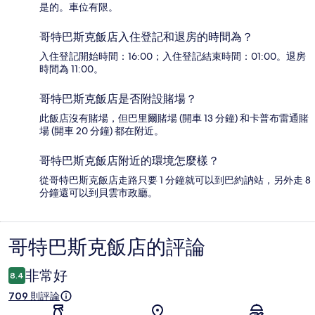
是的。車位有限。
哥特巴斯克飯店入住登記和退房的時間為？
入住登記開始時間：16:00；入住登記結束時間：01:00。退房
時間為 11:00。
哥特巴斯克飯店是否附設賭場？
此飯店沒有賭場，但巴里爾賭場 (開車 13 分鐘) 和卡普布雷通賭
場 (開車 20 分鐘) 都在附近。
哥特巴斯克飯店附近的環境怎麼樣？
從哥特巴斯克飯店走路只要 1 分鐘就可以到巴約訥站，另外走 8
分鐘還可以到貝雲市政廳。
哥特巴斯克飯店的評論
評
論
非常好
8.4
709 則評論