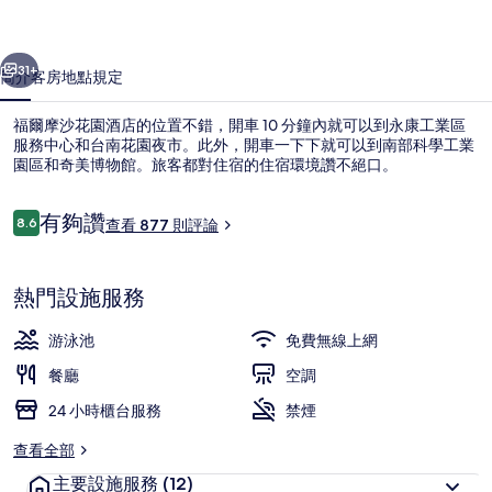
酒
一個
下一個
店
31+
簡介
客房
地點
規定
的
福爾摩沙花園酒店的位置不錯，開車 10 分鐘內就可以到永康工業區
相
服務中心和台南花園夜市。此外，開車一下下就可以到南部科學工業
園區和奇美博物館。旅客都對住宿的住宿環境讚不絕口。
片
集
評
有夠讚
8.6
查看 877 則評論
8.6 分，滿分 10 分，
論
熱門設施服務
庭園
游泳池
免費無線上網
餐廳
空調
24 小時櫃台服務
禁煙
查看全部
主要設施服務
(12)