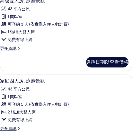
高級雙人房, 泳池景觀
房
示
篩
43 平方公尺
高
選
1 間臥室
級
條
可容納 3 人 (依實際入住人數計費)
雙
件
1 張特大雙人床
人
免費有線上網
房,
更
更多資訊
泳
多
池
高
選擇日期以查看價格
級
景
雙
觀
人
家庭四人房, 泳池景觀 | 羽絨被、迷
顯
5
房,
家庭四人房, 泳池景觀
的
示
泳
所
43 平方公尺
池
家
景
有
1 間臥室
庭
觀
相
可容納 5 人 (依實際入住人數計費)
的
四
詳
片
2 張加大雙人床
人
情
免費有線上網
房,
更
更多資訊
泳