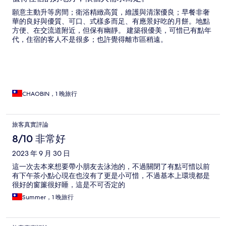
願意主動升等房間；衛浴精緻高質，維護與清潔優良；早餐非奢
華的良好與優質、可口、式樣多而足、有應景好吃的月餅。地點
方便、在交流道附近，但保有幽靜。 建築很優美，可惜已有點年
代，住宿的客人不是很多；也許覺得離市區稍遠。
CHAOBIN，1 晚旅行
旅客真實評論
8/10 非常好
2023 年 9 月 30 日
這一次去本來想要帶小朋友去泳池的，不過關閉了有點可惜以前
有下午茶小點心現在也沒有了更是小可惜，不過基本上環境都是
很好的窗簾很好睡，這是不可否定的
Summer，1 晚旅行