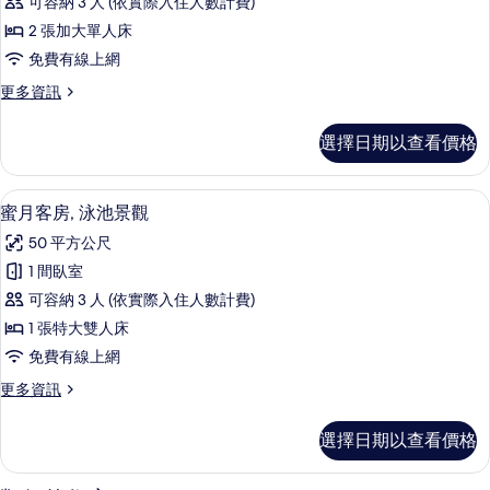
相
可容納 3 人 (依實際入住人數計費)
的
雙
詳
片
2 張加大單人床
床
情
免費有線上網
房,
更
更多資訊
泳
多
池
高
選擇日期以查看價格
級
景
雙
觀
床
蜜月客房, 泳池景觀 | 羽絨被、迷你
顯
5
房,
蜜月客房, 泳池景觀
的
示
泳
所
50 平方公尺
池
蜜
景
有
1 間臥室
月
觀
相
可容納 3 人 (依實際入住人數計費)
的
客
詳
片
1 張特大雙人床
房,
情
免費有線上網
泳
更
更多資訊
池
多
景
蜜
選擇日期以查看價格
月
觀
客
的
房,