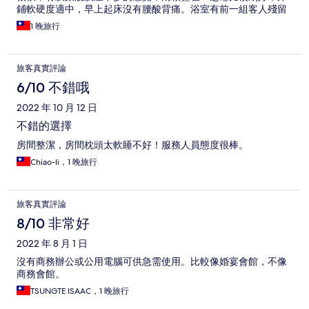
鋪軟硬度適中，早上起床沒有腰酸背痛。浴室有前一組客人殘留
的毛髮，進房時浴缸還是濕的，小孩要泡澡所以浴缸都會自行清
1 晚旅行
理一次，馬桶水量較小，房間踩起來沙沙的，床頭櫃，燈具等落
塵沒有清理，備品齊全，公共區域有飲水機可以使用很不錯。早
餐選擇不多但每樣都不錯吃，還有沖牛肉湯跟牛肉粥可以選擇很
旅客真實評論
加分👍👍
6/10 不錯哦
2022 年 10 月 12 日
不錯的選擇
房間整潔，房間枕頭太軟睡不好！服務人員態度很棒。
Chiao-li，1 晚旅行
旅客真實評論
8/10 非常好
2022 年 8 月 1 日
沒有商務辦公或公用電腦可供急需使用。比較像婚宴會館，不像
商務會館。
TSUNGTE ISAAC，1 晚旅行