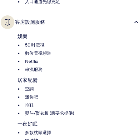
入口通道光線充足
客房設施服務
娛樂
50 吋電視
數位電視頻道
Netflix
串流服務
居家配備
空調
迷你吧
拖鞋
熨斗/熨衣板 (應要求提供)
一夜好眠
多款枕頭選擇