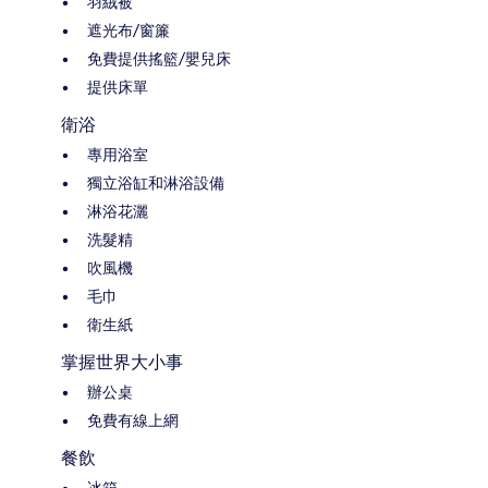
羽絨被
遮光布/窗簾
免費提供搖籃/嬰兒床
提供床單
衛浴
專用浴室
獨立浴缸和淋浴設備
淋浴花灑
洗髮精
吹風機
毛巾
衛生紙
掌握世界大小事
辦公桌
免費有線上網
餐飲