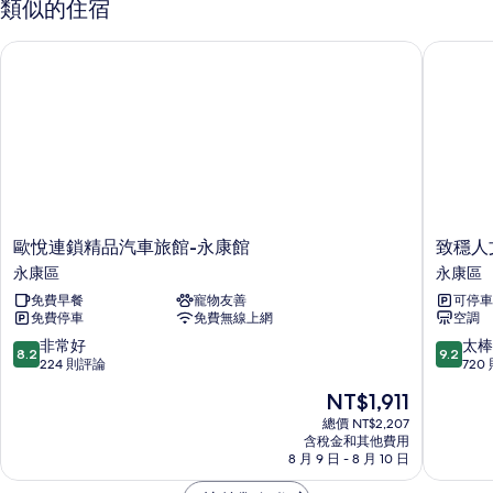
類似的住宿
泳
所
池
歐悅連鎖精品汽車旅館-永康館
致穩人文
有
景
觀
相
的
片
詳
情
歐
致
歐悅連鎖精品汽車旅館-永康館
致穩人
悅
穩
永康區
永康區
連
人
免費早餐
寵物友善
可停車
鎖
文
免費停車
免費無線上網
空調
精
商
品
旅
8.2
9.2
非常好
太棒
8.2
9.2
汽
永
分，
分，
224 則評論
720
車
康
滿
滿
現
NT$1,911
旅
區
分
分
在
館-
10
10
總價 NT$2,207
價
永
含稅金和其他費用
分，
分，
格
8 月 9 日 - 8 月 10 日
康
非
太
為
館
常
棒