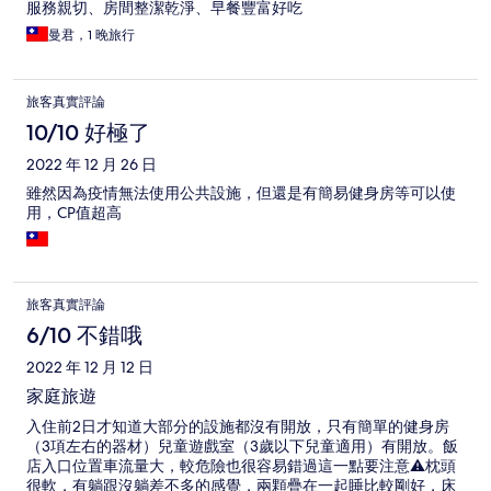
服務親切、房間整潔乾淨、早餐豐富好吃
曼君，1 晚旅行
旅客真實評論
10/10 好極了
2022 年 12 月 26 日
雖然因為疫情無法使用公共設施，但還是有簡易健身房等可以使
用，CP值超高
旅客真實評論
6/10 不錯哦
2022 年 12 月 12 日
家庭旅遊
入住前2日才知道大部分的設施都沒有開放，只有簡單的健身房
（3項左右的器材）兒童遊戲室（3歲以下兒童適用）有開放。飯
店入口位置車流量大，較危險也很容易錯過這一點要注意⚠️枕頭
很軟，有躺跟沒躺差不多的感覺，兩顆疊在一起睡比較剛好，床