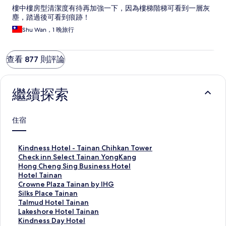
樓中樓房型清潔度有待再加強一下，因為樓梯階梯可看到一層灰
塵，踏過後可看到痕跡！
Shu Wan，1 晚旅行
查看 877 則評論
繼續探索
住宿
K
Kindness Hotel - Tainan Chihkan Tower
i
C
Check inn Select Tainan YongKang
n
h
H
Hong Cheng Sing Business Hotel
d
e
o
H
Hotel Tainan
n
c
n
o
C
Crowne Plaza Tainan by IHG
e
k
g
t
r
S
Silks Place Tainan
s
i
C
e
o
i
T
Talmud Hotel Tainan
s
n
h
l
w
l
a
L
Lakeshore Hotel Tainan
H
n
e
T
n
k
l
a
K
Kindness Day Hotel