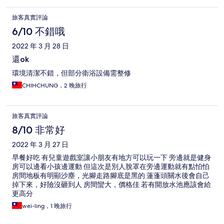
旅客真實評論
6/10 不錯哦
2022 年 3 月 28 日
還ok
環境清潔不錯，但部分衛浴設備需整修
CHIHCHUNG，2 晚旅行
旅客真實評論
8/10 非常好
2022 年 3 月 27 日
早餐好吃 有兒童遊戲室讓小朋友有地方可以玩一下 旁邊就是健身
房可以邊看小孩邊運動 但這次是別人脫罩在旁邊運動就有點怕怕
房間地板有明顯沙塵，光腳走路腳底是黑的 蓮蓬頭關水後會自己
掉下來，好險沒砸到人 房間蠻大，價格佳 若有開放水池應該會給
更高分
wei-ling，1 晚旅行