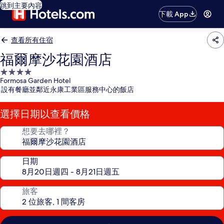
跳到主要內容
下載 App
查看所有住宿
福爾摩沙花園酒店
4.0
Formosa Garden Hotel
星
設有餐廳並鄰近永康工業區服務中心的飯店
級
住
選擇日期以查看價格
宿
想要去哪裡？
日期
旅客