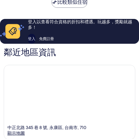
NT$1,911
比較類似住宿
永
好，
了，
康
224
720
區
則
則
評
評
登入以查看符合資格的折扣和禮遇。玩越多，獎勵就越
論
論
多！
登入
免費註冊
鄰近地區資訊
中正北路 345 巷 8 號, 永康區, 台南市, 710
顯示地圖