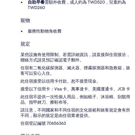
自助早餐
需額外收費，成人約為 TWD520，兒童約為
TWD260
寵物
服務性動物免收費
規定
某些設施有使用限制。若需詳細資訊，請直接與住宿接洽，
聯絡方式請見預訂確認電子郵件。
住宿有二氧化碳探測器、滅火器、煙霧探測器和急救箱，旅
客可以安心入住。
此住宿接受以信用卡付款。恕不接受現金。
接受以下信用卡：Visa 卡、萬事達卡、美國運通卡、JCB 卡
此住宿不提供一次性個人用品，例如梳子、沐浴棉、刮鬍用
品、指甲銼刀、擦鞋布等。
請注意，不同國家和不同住宿的文化規範和旅客規定會有所
不同，顯示的規定是由住宿業者提供。
住宿登記編號 70656363