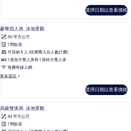
多
池
家
選擇日期以查看價格
庭
景
四
觀
人
豪華四人房, 泳池景觀 | 羽絨被、迷
顯
5
房,
豪華四人房, 泳池景觀
的
示
泳
所
50 平方公尺
池
豪
景
有
1 間臥室
華
觀
相
可容納 5 人 (依實際入住人數計費)
的
四
詳
片
1 張加大雙人床和 1 張特大雙人床
人
情
免費有線上網
房,
更
更多資訊
泳
多
池
豪
選擇日期以查看價格
華
景
四
觀
人
高級雙床房, 泳池景觀 | 羽絨被、迷
顯
5
房,
高級雙床房, 泳池景觀
的
示
泳
所
43 平方公尺
池
高
景
有
1 間臥室
級
觀