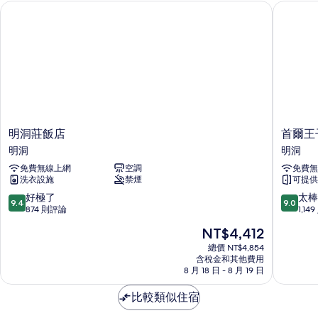
明洞莊飯店
首爾王子
明
首
明洞莊飯店
首爾王
洞
爾
明洞
明洞
莊
王
免費無線上網
空調
免費無
飯
子
洗衣設施
禁煙
可提供
店
大
明
飯
9.4
9.0
好極了
太棒
9.4
9.0
洞
店
分，
分，
874 則評論
1,14
明
滿
滿
現
NT$4,412
洞
分
分
在
10
10
總價 NT$4,854
價
含稅金和其他費用
分，
分，
格
8 月 18 日 - 8 月 19 日
好
太
為
極
棒
NT$4,412
比較類似住宿
了，
了，
874
1,149