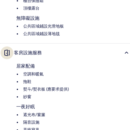
櫃台保險箱
頂樓露台
無障礙設施
公共區域鋪設光滑地板
公共區域鋪設薄地毯
客房設施服務
居家配備
空調和暖氣
拖鞋
熨斗/熨衣板 (應要求提供)
紗窗
一夜好眠
遮光布/窗簾
隔音設施
高級寢具