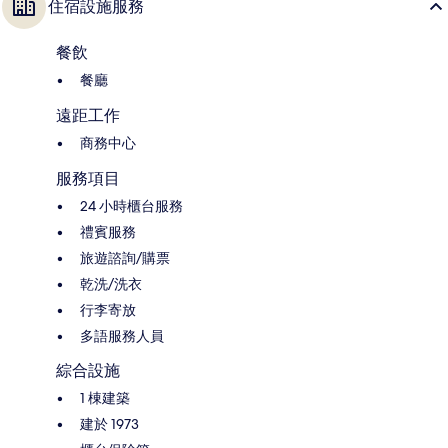
住宿設施服務
餐飲
餐廳
遠距工作
商務中心
服務項目
24 小時櫃台服務
禮賓服務
旅遊諮詢/購票
乾洗/洗衣
行李寄放
多語服務人員
綜合設施
1 棟建築
建於 1973