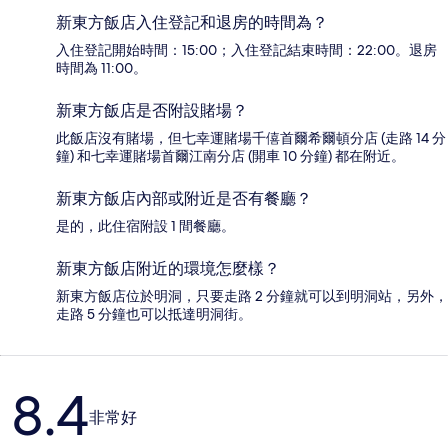
新東方飯店入住登記和退房的時間為？
入住登記開始時間：15:00；入住登記結束時間：22:00。退房
時間為 11:00。
新東方飯店是否附設賭場？
此飯店沒有賭場，但七幸運賭場千僖首爾希爾頓分店 (走路 14 分
鐘) 和七幸運賭場首爾江南分店 (開車 10 分鐘) 都在附近。
新東方飯店內部或附近是否有餐廳？
是的，此住宿附設 1 間餐廳。
新東方飯店附近的環境怎麼樣？
新東方飯店位於明洞，只要走路 2 分鐘就可以到明洞站，另外，
走路 5 分鐘也可以抵達明洞街。
評
8.4
論
非常好