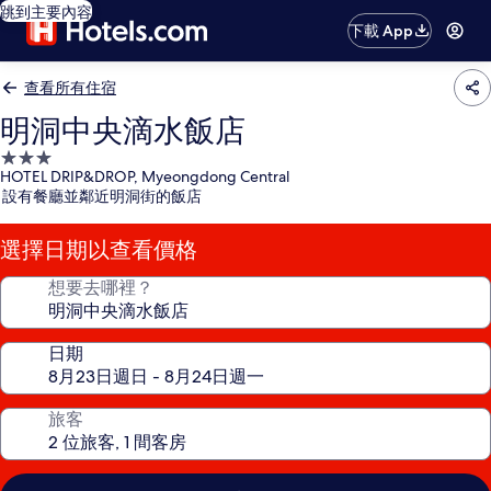
跳到主要內容
下載 App
查看所有住宿
明洞中央滴水飯店
3.0
HOTEL DRIP&DROP, Myeongdong Central
星
設有餐廳並鄰近明洞街的飯店
級
住
選擇日期以查看價格
宿
想要去哪裡？
日期
旅客