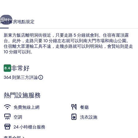
飯
一個
下一個
店
89+
簡介
客房
地點
規定
的
新東方飯店離明洞街很近，只要走路 5 分鐘就會到。住宿有屋頂露
相
台。此外，走路只要 10 分鐘左右就可以到南大門市場和南山公園。
住宿離大眾運輸工具不遠，走幾步路就可以到明洞站，會賢站則是走
片
10 分鐘可以到。
集
評
非常好
8.4
8.4 分，滿分 10 分，
論
364 則第三方評論
住宿正面 (夜晚)
熱門設施服務
免費無線上網
餐廳
空調
洗衣設施
24 小時櫃台服務