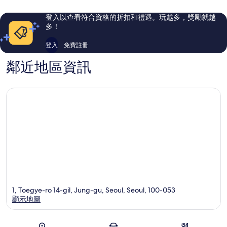
則
則
評
評
登入以查看符合資格的折扣和禮遇。玩越多，獎勵就越
論
論
多！
登入
免費註冊
鄰近地區資訊
1, Toegye-ro 14-gil, Jung-gu, Seoul, Seoul, 100-053
顯示地圖