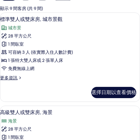
用
的
顯示 9 間客房 (共 9 間)
客
標準雙人或雙床房, 城市景觀 | 迷你
顯
6
標準雙人或雙床房, 城市景觀
房
示
篩
城市景
標
選
28 平方公尺
準
條
1 間臥室
雙
件
可容納 3 人 (依實際入住人數計費)
人
1 張特大雙人床或 2 張單人床
或
免費無線上網
雙
更
更多資訊
床
多
房,
標
選擇日期以查看價格
準
城
雙
市
人
高級雙人或雙床房, 海景 | 客房景觀
顯
5
或
高級雙人或雙床房, 海景
景
示
雙
觀
海景
床
高
房,
的
28 平方公尺
級
城
所
1 間臥室
市