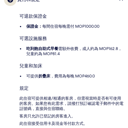
可退款保證金
保證金：
每間住宿每晚需付 MOP1000.00
可選設施服務
吃到飽自助式早餐
需額外收費，成人約為 MOP162.8，
兒童約為 MOP81.4
兒童和加床
可提供
折疊床
，費用為每晚 MOP460.0
規定
此住宿可提供相連/相通的客房，但需視當時是否有可使用
的客房。如果您有此需求，請撥打預訂確認電子郵件中的電
話號碼，直接與住宿聯絡。
客房只允許已登記的房客進入。
此住宿接受信用卡及現金等付款方式。