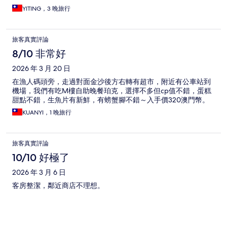
YITING，3 晚旅行
旅客真實評論
8/10 非常好
2026 年 3 月 20 日
在漁人碼頭旁，走過對面金沙後方右轉有超市，附近有公車站到
機場，我們有吃M樓自助晚餐珀克，選擇不多但cp值不錯，蛋糕
甜點不錯，生魚片有新鮮，有螃蟹腳不錯～入手價320澳門幣。
KUANYI，1 晚旅行
旅客真實評論
10/10 好極了
2026 年 3 月 6 日
客房整潔，鄰近商店不理想。