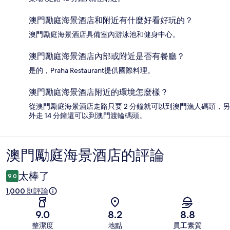
澳門勵庭海景酒店和附近有什麼好看好玩的？
澳門勵庭海景酒店具備室內游泳池和健身中心。
澳門勵庭海景酒店內部或附近是否有餐廳？
是的，Praha Restaurant提供國際料理。
澳門勵庭海景酒店附近的環境怎麼樣？
從澳門勵庭海景酒店走路只要 2 分鐘就可以到澳門漁人碼頭，另
外走 14 分鐘還可以到澳門渡輪碼頭。
澳門勵庭海景酒店的評論
評
論
太棒了
9.0
1,000 則評論
9.0
8.2
8.8
整潔度
地點
員工素質