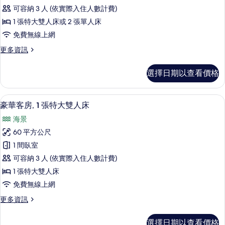
雙
景
有
可容納 3 人 (依實際入住人數計費)
人
觀
相
1 張特大雙人床或 2 張單人床
的
或
片
免費無線上網
詳
雙
情
更
更多資訊
床
多
房,
高
選擇日期以查看價格
級
海
雙
景
人
豪華客房, 1 張特大雙人床 | 迷你吧
顯
4
或
豪華客房, 1 張特大雙人床
的
示
雙
所
海景
床
豪
房,
有
60 平方公尺
華
海
相
1 間臥室
景
客
的
片
可容納 3 人 (依實際入住人數計費)
房,
詳
1 張特大雙人床
情
1
免費無線上網
張
更
更多資訊
特
多
大
豪
選擇日期以查看價格