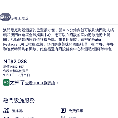
酒
一個
下一個
店
42+
簡介
客房
地點
規定
的
澳門勵庭海景酒店的位置很方便，開車 5 分鐘內就可以到澳門漁人碼
相
頭和澳門旅遊塔會展娛樂中心。您可以在附設的室內游泳池游上幾
圈，活動筋骨的同時也獲得放鬆。想要用餐時，這裡的Praha
片
Restaurant可以推薦給您，他們供應美味的國際料理，在 早餐、午餐
集
和晚餐時間均有開放。此住宿還有附設健身中心和酒吧/酒廊等特色
設施。旅客都對給予住宿的友善員工和住宿環境極高的評價。
目
NT$2,038
前
總價 NT$2,357
的
含稅金和其他費用
外觀
價
9 月 1 日 - 9 月 2 日
格
評
太棒了
9.0
查看 1,000 則評論
是
9.0 分，滿分 10 分，
論
NT$2,038
熱門設施服務
游泳池
免費停車