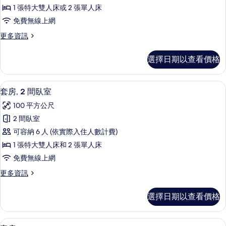
房,
1 張特大雙人床或 2 張單人床
花
免費無線上網
園
更
更多資訊
景
多
觀
豪
選擇日期以查看價格
華
的
套
所
房,
迷你吧、客房內保險箱、書桌、筆電工
顯
6
花
套房, 2 間臥室
有
示
園
相
100 平方公尺
景
套
觀
片
2 間臥室
房,
的
可容納 6 人 (依實際入住人數計費)
詳
2
情
1 張特大雙人床和 2 張單人床
間
免費無線上網
臥
更
更多資訊
室
多
的
套
選擇日期以查看價格
房,
所
2
有
間
迷你吧、客房內保險箱、書桌、筆電工
顯