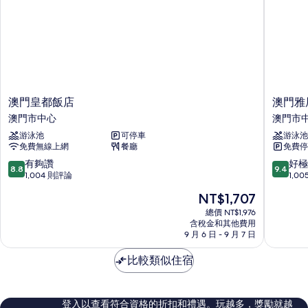
澳
澳
澳門皇都飯店
澳門雅
門
門
澳門市中心
澳門市
皇
雅
游泳池
可停車
游泳池
都
辰
免費無線上網
餐廳
免費停
飯
酒
店
店
8.8
9.4
有夠讚
好極
8.8
9.4
澳
澳
分，
分，
1,004 則評論
1,0
門
門
滿
滿
現
NT$1,707
市
市
分
分
在
中
中
10
10
總價 NT$1,976
價
心
含稅金和其他費用
心
分，
分，
格
9 月 6 日 - 9 月 7 日
有
好
為
夠
極
NT$1,707
比較類似住宿
讚，
了，
1,004
1,005
則
則
評
評
登入以查看符合資格的折扣和禮遇。玩越多，獎勵就越