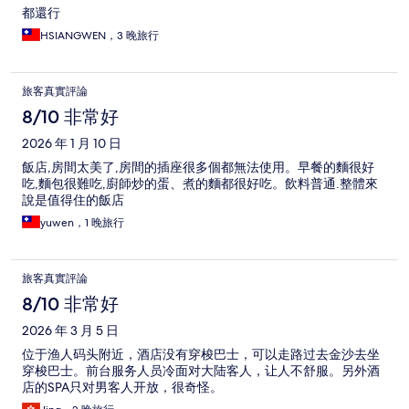
都還行
HSIANGWEN，3 晚旅行
旅客真實評論
8/10 非常好
2026 年 1 月 10 日
飯店,房間太美了,房間的插座很多個都無法使用。早餐的麵很好
吃,麵包很難吃,廚師炒的蛋、煮的麵都很好吃。飲料普通.整體來
說是值得住的飯店
yuwen，1 晚旅行
旅客真實評論
8/10 非常好
2026 年 3 月 5 日
位于渔人码头附近，酒店没有穿梭巴士，可以走路过去金沙去坐
穿梭巴士。前台服务人员冷面对大陆客人，让人不舒服。另外酒
店的SPA只对男客人开放，很奇怪。