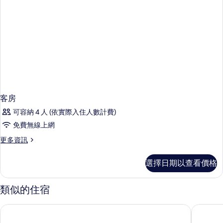
客房
可容納 4 人 (依實際入住人數計費)
免費無線上網
更
更多資訊
多
客
選擇日期以查看價格
房
的
詳
類似的住宿
情
澳門皇都飯店
澳門雅辰