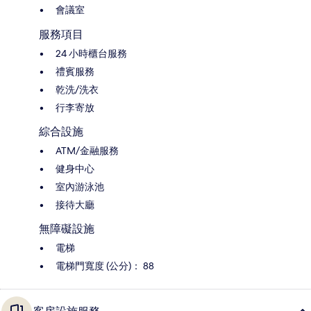
會議室
服務項目
24 小時櫃台服務
禮賓服務
乾洗/洗衣
行李寄放
綜合設施
ATM/金融服務
健身中心
室內游泳池
接待大廳
無障礙設施
電梯
電梯門寬度 (公分)： 88