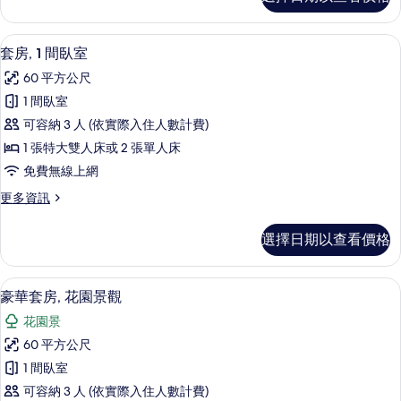
華
雙
客
人
房,
套房, 1 間臥室 | 迷你吧、客房內保
顯
5
1
床
套房, 1 間臥室
示
張
的
60 平方公尺
特
套
所
大
1 間臥室
房,
雙
有
可容納 3 人 (依實際入住人數計費)
人
1
相
床
1 張特大雙人床或 2 張單人床
間
的
片
免費無線上網
詳
臥
情
更
更多資訊
室
多
的
套
選擇日期以查看價格
房,
所
1
有
間
豪華套房, 花園景觀 | 迷你吧、客房
顯
5
臥
相
豪華套房, 花園景觀
示
室
片
花園景
的
豪
詳
60 平方公尺
華
情
1 間臥室
套
可容納 3 人 (依實際入住人數計費)