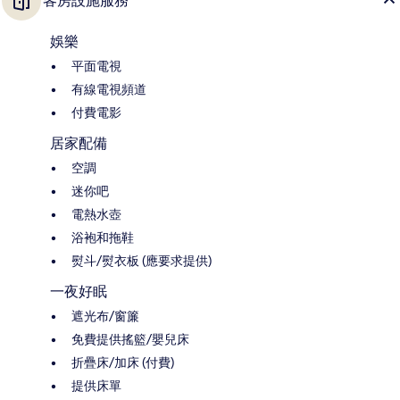
客房設施服務
娛樂
平面電視
有線電視頻道
付費電影
居家配備
空調
迷你吧
電熱水壺
浴袍和拖鞋
熨斗/熨衣板 (應要求提供)
一夜好眠
遮光布/窗簾
免費提供搖籃/嬰兒床
折疊床/加床 (付費)
提供床單