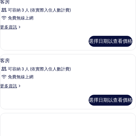
5
臥
相
客房
示
室
片
可容納 3 人 (依實際入住人數計費)
的
客
詳
免費無線上網
房
情
更
更多資訊
的
多
所
客
選擇日期以查看價格
房
有
的
相
詳
迷你吧、客房內保險箱、書桌、筆電工
顯
6
情
客房
片
示
可容納 3 人 (依實際入住人數計費)
客
免費無線上網
房
更
更多資訊
的
多
所
客
選擇日期以查看價格
房
有
的
相
詳
情
片