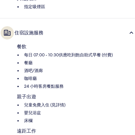
指定吸煙區
住宿設施服務
餐飲
每日 07:00 - 10:30供應吃到飽自助式早餐 (付費)
餐廳
酒吧/酒廊
咖啡廳
24 小時客房餐點服務
親子出遊
兒童免費入住 (見詳情)
嬰兒浴盆
床欄
遠距工作