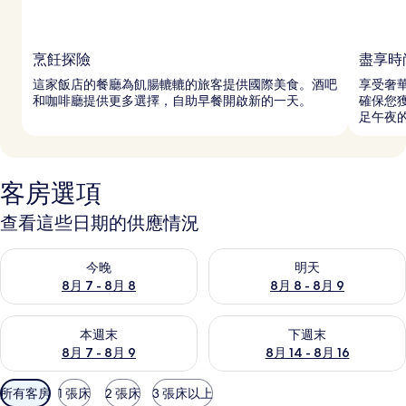
烹飪探險
盡享時
這家飯店的餐廳為飢腸轆轆的旅客提供國際美食。酒吧
享受奢
和咖啡廳提供更多選擇，自助早餐開啟新的一天。
確保您獲
足午夜
客房選項
查看這些日期的供應情況
查看今晚 (8月 7 - 8月 8) 的供應情況
查看明天 (8月 8 - 8月 9) 的
今晚
明天
8月 7 - 8月 8
8月 8 - 8月 9
查看本週末 (8月 7 - 8月 9) 的供應情況
查看下週末 (8月 14 - 8月 16)
本週末
下週末
8月 7 - 8月 9
8月 14 - 8月 16
可
所有客房
1 張床
2 張床
3 張床以上