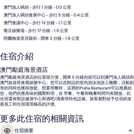
澳門漁人碼頭
- 步行 1 分鐘
- 0.0 公里
澳門漁人碼頭會展中心
- 步行 5 分鐘
- 0.4 公里
澳門會議中心
- 步行 13 分鐘
- 1.1 公里
葡京娛樂場
- 步行 17 分鐘
- 1.5 公里
阿爾梅達里貝羅街
- 開車 2 分鐘
- 1.8 公里
住宿介紹
澳門勵庭海景酒店
澳門勵庭海景酒店的位置很方便，開車 5 分鐘內就可以到澳門漁人碼頭和
澳門旅遊塔會展娛樂中心。您可以在附設的室內游泳池游上幾圈，活動筋
骨的同時也獲得放鬆。想要用餐時，這裡的Praha Restaurant可以推薦給
您，他們供應美味的國際料理，在 早餐、午餐和晚餐時間均有開放。此
住宿還有附設健身中心和酒吧/酒廊等特色設施。旅客都對給予住宿的友
善員工和住宿環境極高的評價。
更多此住宿的相關資訊
住宿摘要