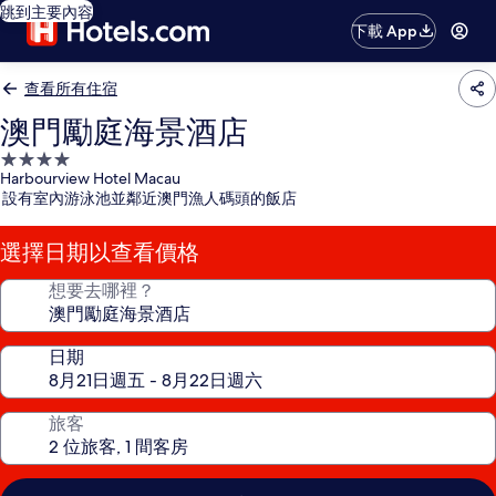
跳到主要內容
下載 App
查看所有住宿
澳門勵庭海景酒店
4.0
Harbourview Hotel Macau
星
設有室內游泳池並鄰近澳門漁人碼頭的飯店
級
住
選擇日期以查看價格
宿
想要去哪裡？
日期
旅客