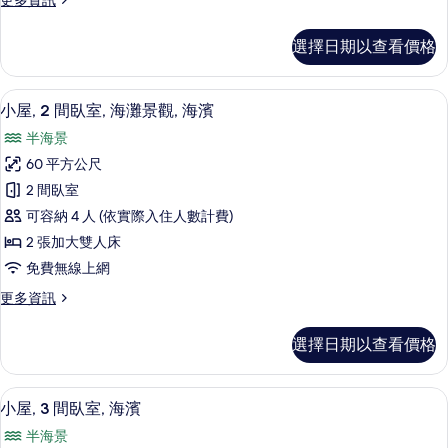
更多資訊
摩
多
浴
家
選擇日期以查看價格
庭
缸
客
的
房,
小屋, 2 間臥室, 海灘景觀, 海濱 | 露台/
顯
7
按
小屋, 2 間臥室, 海灘景觀, 海濱
所
示
摩
有
半海景
浴
小
缸
相
60 平方公尺
屋,
的
片
2 間臥室
詳
2
情
可容納 4 人 (依實際入住人數計費)
間
2 張加大雙人床
臥
免費無線上網
室,
更
更多資訊
海
多
灘
小
選擇日期以查看價格
屋,
景
2
觀,
間
小屋, 3 間臥室, 海濱 | 起居區
顯
6
臥
海
小屋, 3 間臥室, 海濱
示
室,
濱
半海景
海