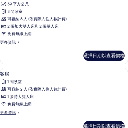
小
的
灘
59 平方公尺
屋,
景
所
3 間臥室
觀,
3
有
海
可容納 6 人 (依實際入住人數計費)
間
濱
相
2 張加大雙人床和 2 張單人床
的
臥
片
免費無線上網
詳
室,
情
更
更多資訊
海
多
濱
小
選擇日期以查看價格
屋,
的
3
所
間
客房 | 筆電工作空間、隔音、熨斗/熨
顯
12
臥
有
客房
示
室,
相
1 間臥室
海
客
片
濱
可容納 2 人 (依實際入住人數計費)
房
的
1 張特大雙人床
詳
的
情
免費無線上網
所
更
更多資訊
有
多
相
客
選擇日期以查看價格
房