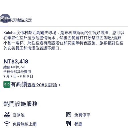
片
一個
下一個
集
91+
簡介
客房
地點
規定
Kaloha 度假村鄰近高爾夫球場，是來科威斯玩的住宿好選擇。您可以
在季節性室外游泳池盡情玩水，然後去餐廳打打牙祭或去酒吧/酒廊
小酌一兩杯。此住宿還有附設浴缸和花園等特色設施。旅客都對住宿
的友善員工和海灘位置讚不絕口。
目
NT$3,418
前
總價 NT$3,778
的
含稅金和其他費用
價
9 月 7 日 - 9 月 8 日
鄰近海灘、白沙
格
評
有夠讚
8.6
查看 908 則評論
是
8.6 分，滿分 10 分，
論
NT$3,418
熱門設施服務
游泳池
免費停車
免費無線上網
餐廳