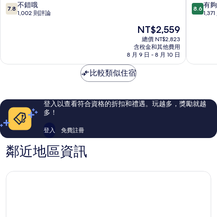
Cowes
勝
7.8
8.6
不錯哦
有夠
7.8
8.6
地
分，
分，
1,002 則評論
1,37
飯
滿
滿
現
NT$2,559
店
分
分
在
San
10
10
總價 NT$2,823
價
含稅金和其他費用
Remo
分，
分，
格
8 月 9 日 - 8 月 10 日
不
有
為
錯
夠
NT$2,559
比較類似住宿
哦，
讚，
1,002
1,371
則
則
評
評
登入以查看符合資格的折扣和禮遇。玩越多，獎勵就越
論
論
多！
登入
免費註冊
鄰近地區資訊