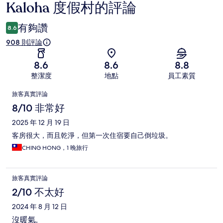
Kaloha 度假村的評論
評
論
有夠讚
8.6
908 則評論
8.6
8.6
8.8
整潔度
地點
員工素質
評
旅客真實評論
論
8/10 非常好
2025 年 12 月 19 日
客房很大，而且乾淨，但第一次住宿要自己倒垃圾。
CHING HONG，1 晚旅行
旅客真實評論
2/10 不太好
2024 年 8 月 12 日
沒暖氣,