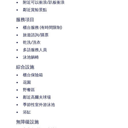
附近可以衝浪/趴板衝浪
鄰近賞鯨景點
服務項目
櫃台服務 (有時間限制)
旅遊諮詢/購票
乾洗/洗衣
多語服務人員
泳池躺椅
綜合設施
櫃台保險箱
花園
野餐區
鄰近高爾夫球場
季節性室外游泳池
浴缸
無障礙設施