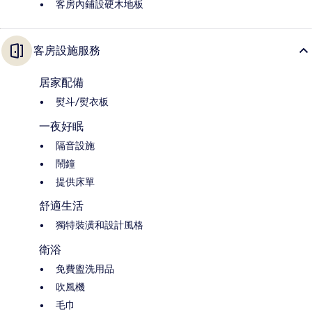
客房內鋪設硬木地板
客房設施服務
居家配備
熨斗/熨衣板
一夜好眠
隔音設施
鬧鐘
提供床單
舒適生活
獨特裝潢和設計風格
衛浴
免費盥洗用品
吹風機
毛巾