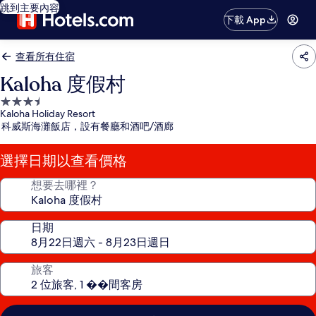
跳到主要內容
下載 App
查看所有住宿
Kaloha 度假村
3.5
Kaloha Holiday Resort
星
科威斯海灘飯店，設有餐廳和酒吧/酒廊
級
住
選擇日期以查看價格
宿
想要去哪裡？
日期
旅客