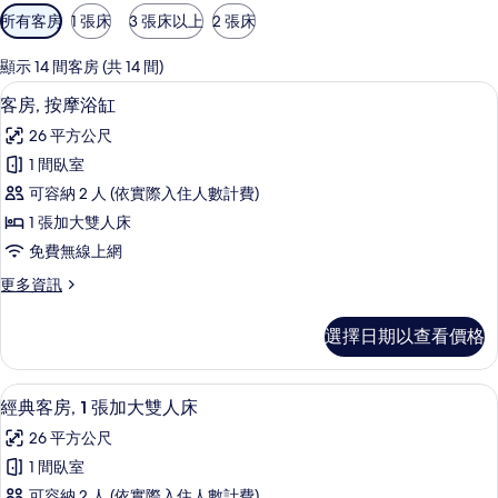
可
所有客房
1 張床
3 張床以上
2 張床
用
的
顯示 14 間客房 (共 14 間)
客
客房, 按摩浴缸 | 筆電工作空間、隔
顯
7
客房, 按摩浴缸
房
示
篩
26 平方公尺
客
選
1 間臥室
房,
條
可容納 2 人 (依實際入住人數計費)
按
件
1 張加大雙人床
摩
免費無線上網
浴
更
更多資訊
缸
多
的
客
選擇日期以查看價格
房,
所
按
有
摩
經典客房, 1 張加大雙人床 | 筆電工
顯
4
浴
經典客房, 1 張加大雙人床
相
示
缸
片
26 平方公尺
的
經
詳
1 間臥室
典
情
可容納 2 人 (依實際入住人數計費)