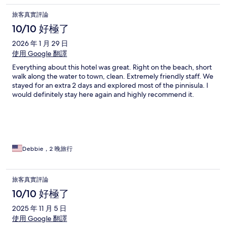
旅客真實評論
10/10 好極了
2026 年 1 月 29 日
使用 Google 翻譯
Everything about this hotel was great. Right on the beach, short
walk along the water to town, clean. Extremely friendly staff. We
stayed for an extra 2 days and explored most of the pinnisula. I
would definitely stay here again and highly recommend it.
Debbie，2 晚旅行
旅客真實評論
10/10 好極了
2025 年 11 月 5 日
使用 Google 翻譯