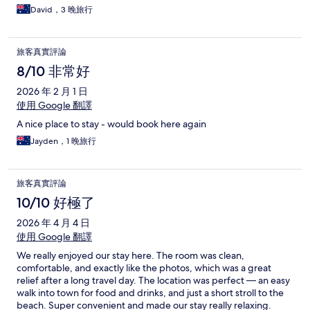
David，3 晚旅行
旅客真實評論
8/10 非常好
2026 年 2 月 1 日
使用 Google 翻譯
A nice place to stay - would book here again
Jayden，1 晚旅行
旅客真實評論
10/10 好極了
2026 年 4 月 4 日
使用 Google 翻譯
We really enjoyed our stay here. The room was clean,
comfortable, and exactly like the photos, which was a great
relief after a long travel day. The location was perfect — an easy
walk into town for food and drinks, and just a short stroll to the
beach. Super convenient and made our stay really relaxing.