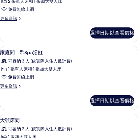
海
室,
2 張單人床和 1 張加大雙人床
庭
部
景,
免費無線上網
分
房
海
海
更
更多資訊
的
景,
多
濱
海
所
家
的
選擇日期以查看價格
濱
庭
有
的
所
房
詳
相
的
有
外觀
顯
情
1
詳
家庭間 - 帶Spa浴缸
片
相
示
情
可容納 3 人 (依實際入住人數計費)
片
家
1 張單人床和 1 張加大雙人床
庭
免費無線上網
間
更
更多資訊
-
多
帶
家
選擇日期以查看價格
庭
Spa
間
浴
-
筆電工作空間、隔音、熨斗/熨衣板、
顯
缸
7
帶
大號床間
示
Spa
的
可容納 2 人 (依實際入住人數計費)
浴
大
所
缸
1 張加大雙人床