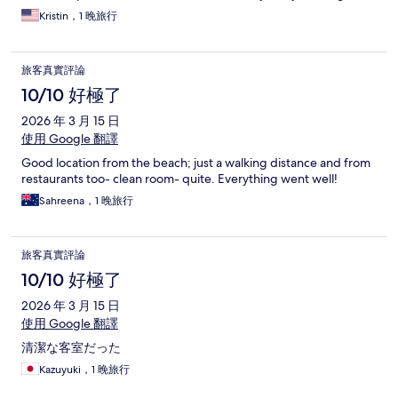
Would happily stay again!
Kristin，1 晚旅行
旅客真實評論
10/10 好極了
2026 年 3 月 15 日
使用 Google 翻譯
Good location from the beach; just a walking distance and from
restaurants too- clean room- quite. Everything went well!
Sahreena，1 晚旅行
旅客真實評論
10/10 好極了
2026 年 3 月 15 日
使用 Google 翻譯
清潔な客室だった
Kazuyuki，1 晚旅行