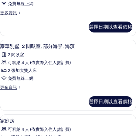
客
相
床
免費無線上網
房,
的
片
更
更多資訊
詳
多
多
情
張
家
選擇日期以查看價格
庭
床
客
的
房,
筆電工作空間、隔音、熨斗/熨衣板、
顯
1
多
豪華別墅, 2 間臥室, 部分海景, 海濱
所
示
張
有
2 間臥室
床
豪
的
相
可容納 4 人 (依實際入住人數計費)
華
詳
片
2 張加大雙人床
情
別
免費無線上網
墅,
更
更多資訊
2
多
間
豪
選擇日期以查看價格
華
臥
別
室,
墅,
筆電工作空間、隔音、熨斗/熨衣板、
顯
8
2
部
家庭房
示
間
分
可容納 4 人 (依實際入住人數計費)
臥
家