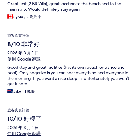
Great unit (2 BR Villa), great location to the beach and to the
main strip. Would definitely stay again.
Sylvia，3 晚旅行
旅客真實評論
8/10 非常好
2026 年 3 月 1 日
使用 Google 翻譯
Good stay and great facilities (has its own beach entrance and
pool). Only negative is you can hear everything and everyone in
the morning. If you want a nice sleep in, unfortunately you won’t
get it here.
Jake，1 晚旅行
旅客真實評論
10/10 好極了
2026 年 3 月 1 日
使用 Google 翻譯