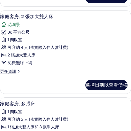
片
的
詳
家庭客房, 2 張加大雙人床 | 筆電工
顯
15
情
家庭客房, 2 張加大雙人床
示
花園景
家
36 平方公尺
庭
1 間臥室
客
可容納 4 人 (依實際入住人數計費)
房,
2 張加大雙人床
2
免費無線上網
張
更
更多資訊
加
多
大
家
選擇日期以查看價格
庭
雙
客
人
房,
家庭客房, 多張床 | 筆電工作空間、
顯
1
2
床
家庭客房, 多張床
示
張
的
1 間臥室
加
家
所
大
可容納 5 人 (依實際入住人數計費)
庭
雙
有
1 張加大雙人床和 3 張單人床
人