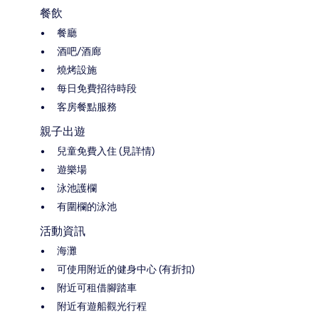
餐飲
餐廳
酒吧/酒廊
燒烤設施
每日免費招待時段
客房餐點服務
親子出遊
兒童免費入住 (見詳情)
遊樂場
泳池護欄
有圍欄的泳池
活動資訊
海灘
可使用附近的健身中心 (有折扣)
附近可租借腳踏車
附近有遊船觀光行程