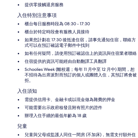
提供零接觸退房服務
入住特別注意事項
櫃台每日服務時段為 08:30 - 17:30
櫃台於特定時段會有服務人員接待
如果您計劃在 17:30 後抵達住宿，請事先通知住宿，聯絡方
式可以在預訂確認電子郵件中找到
如有任何疑問，請使用預訂確認信上的資訊與住宿業者聯絡
住宿提供的資訊可能經由自動翻譯工具翻譯
Schoolies Week (離校週；每年 11 月中至 12 月中) 期間，恕
不招待為出席派對而預訂的個人或團體入住，其預訂將會被
拒。
入住須知
需提供信用卡、金融卡或以現金做為雜費的押金
可能需要出示政府核發且附有照片的證件
辦理入住手續的最低年齡為 18 歲
兒童
兒童與父母或監護人同住一間房 (不加床)，無需支付額外住