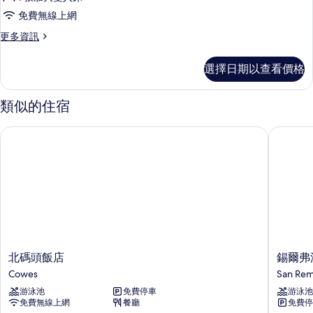
號
的
有
免費無線上網
詳
床
相
情
更
更多資訊
間
片
多
的
大
選擇日期以查看價格
號
所
床
有
間
類似的住宿
的
相
詳
北碼頭飯店
錫爾弗沃
片
情
北
錫
北碼頭飯店
錫爾弗
碼
爾
Cowes
San Re
頭
弗
游泳池
免費停車
游泳池
飯
沃
免費無線上網
餐廳
免費停
店
特