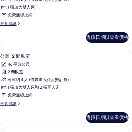
客
1 張加大雙人床
房,
免費無線上網
1
更
更多資訊
張
多
加
經
選擇日期以查看價格
典
大
客
雙
房,
公寓, 2 間臥室 | 起居區
顯
7
1
人
公寓, 2 間臥室
示
張
床
46 平方公尺
加
公
的
大
2 間臥室
寓,
雙
所
可容納 4 人 (依實際入住人數計費)
人
2
有
床
1 張加大雙人床和 2 張單人床
間
的
相
免費無線上網
詳
臥
片
情
更
更多資訊
室
多
的
公
選擇日期以查看價格
寓,
所
2
有
間