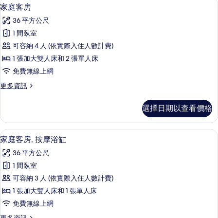
家庭客房 | 筆電工作空間、隔音、熨斗
顯
6
臥
相
家庭客房
示
室
片
36 平方公尺
的
家
詳
1 間臥室
庭
情
可容納 4 人 (依實際入住人數計費)
客
1 張加大雙人床和 2 張單人床
房
免費無線上網
的
更
更多資訊
所
多
有
家
選擇日期以查看價格
庭
相
客
片
房
家庭客房, 按摩浴缸 | 筆電工作空間
顯
6
的
家庭客房, 按摩浴缸
示
詳
36 平方公尺
情
家
1 間臥室
庭
可容納 3 人 (依實際入住人數計費)
客
1 張加大雙人床和 1 張單人床
房,
免費無線上網
按
更