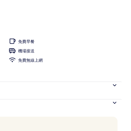
沙、躺椅、遮陽傘
免費早餐
機場接送
免費無線上網