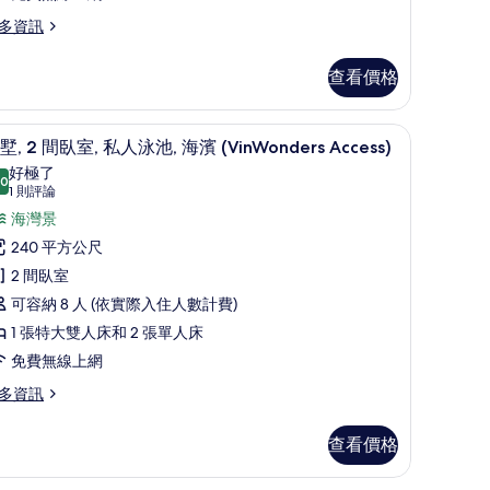
人
多資訊
泳
,
查看價格
海
/窗簾
濱
迷你吧、客房內保險箱、書桌、遮光布/窗簾
顯
13
墅, 2 間臥室, 私人泳池, 海濱 (VinWonders Access)
的
示
好極了
.0
所
10.0 分，滿分 10 分
別
(1
1 則評論
則
有
,
海灣景
評
相
240 平方公尺
論)
間
片
2 間臥室
臥
可容納 8 人 (依實際入住人數計費)
,
1 張特大雙人床和 2 張單人床
私
免費無線上網
人
多資訊
泳
,
查看價格
海