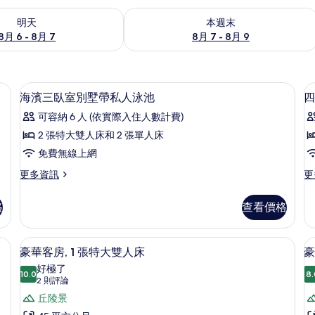
6 - 8月 7) 的供應情況
查看本週末 (8月 7 - 8月 9) 的供應情況
明天
本週末
8月 6 - 8月 7
8月 7 - 8月 9
遮光布/窗簾
迷你吧、客房內保險箱、書桌、遮光布
顯
16
海濱三臥室別墅帶私人泳池
四
示
可容納 6 人 (依實際入住人數計費)
海
2 張特大雙人床和 2 張單人床
濱
免費無線上網
三
更
更
更多資訊
更
臥
多
多
室
海
四
格
查看價格
濱
臥
別
三
室
墅
臥
泳
遮光布/窗簾
迷你吧、客房內保險箱、書桌、遮光布
顯
6
室
池
豪華客房, 1 張特大雙人床
豪
帶
示
別
別
好極了
私
墅
10.0
墅
8.
10.0 分，滿分 10 分
豪
(2
2 則評論
帶
的
人
則
華
丘陵景
私
詳
泳
評
人
情