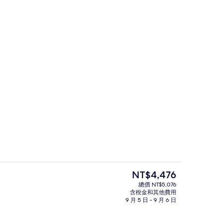
外觀
片
目
NT$4,476
前
總價 NT$5,076
的
含稅金和其他費用
房內保險箱、書桌、遮光布/窗簾
大廳
價
9 月 5 日 - 9 月 6 日
格
是