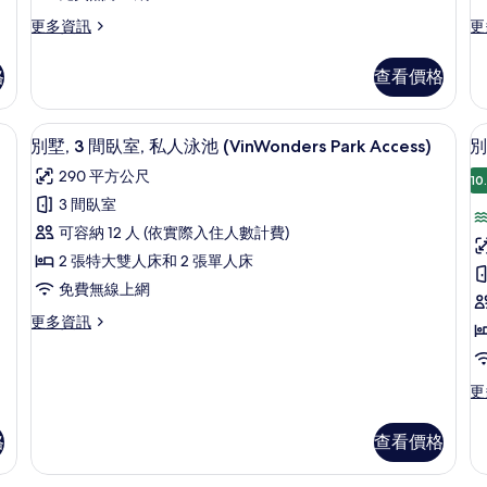
人
更
更
更多資訊
更
多
多
泳
別
別
池,
池
格
查看價格
墅,
墅,
海
2
3
間
間
遮光布/窗簾
濱
迷你吧、客房內保險箱、書桌、遮光布
顯
13
臥
臥
別墅, 3 間臥室, 私人泳池 (VinWonders Park Access)
別
的
示
室,
室,
290 平方公尺
私
私
10
所
別
人
人
3 間臥室
有
墅,
墅
泳
泳
可容納 12 人 (依實際入住人數計費)
池,
池,
相
3
2
海
海
2 張特大雙人床和 2 張單人床
間
片
濱
濱
免費無線上網
的
臥
的
詳
詳
更
更多資訊
室,
室
情
情
多
私
別
墅,
人
更
更
3
多
泳
間
別
臥
池
池
格
查看價格
墅,
室,
(VinWonders
2
私