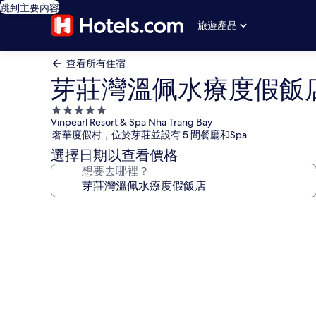
跳到主要內容
旅遊產品
查看所有住宿
芽莊灣溫佩水療度假飯
5.0
Vinpearl Resort & Spa Nha Trang Bay
星
奢華度假村，位於芽莊並設有 5 間餐廳和Spa
級
選擇日期以查看價格
住
想要去哪裡？
宿
芽
莊
灣
溫
佩