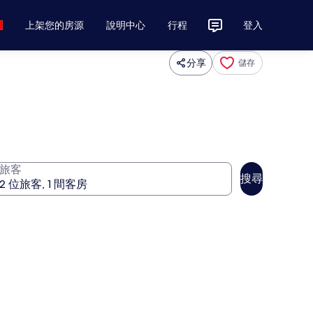
上架您的房源
說明中心
行程
登入
分享
儲存
旅客
搜尋