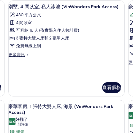
間
Park
遮光布/窗簾
人
迷你吧、客房內保險箱、書桌、遮光布
顯
18
臥
別墅, 4 間臥室, 私人泳池 (VinWonders Park Access)
豪
泳
Access)
(
示
室,
池
430 平方公尺
的
私
A
別
(VinWonders
人
4 間臥室
所
Park
墅,
泳
Access)
可容納 16 人 (依實際入住人數計費)
有
池,
4
的
海
3 張特大雙人床和 2 張單人床
相
詳
間
房
濱
情
免費無線上網
片
臥
(V
1
Ac
更
更多資訊
室,
的
多
更
更
私
詳
別
多
情
墅,
人
豪
4
華
泳
間
客
臥
池
格
查看價格
房,
室,
1
(VinWonders
私
張
Park
(
遮光布/窗簾
人
迷你吧、客房內保險箱、書桌、遮光布
顯
特
6
豪華客房, 1 張特大雙人床, 海景 (VinWonders Park
豪
泳
Access)
P
大
示
Access)
池
的
雙
A
10
豪
(VinWonders
好極了
人
10.0
所
Park
10.0 分，滿分 10 分
(1
1 則評論
華
床
Access)
有
則
(V
海景