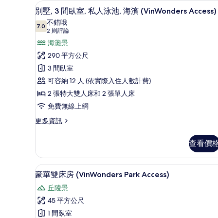
所
迷你吧、客房內保險箱、書桌、
顯
室,
11
別墅, 3 間臥室, 私人泳池, 海濱 (VinWonders Access)
私
有
示
不錯哦
人
7.0
相
7.0 分，滿分 10 分
別
(2
2 則評論
泳
池
則
片
墅,
海灘景
的
評
3
290 平方公尺
詳
論)
情
間
3 間臥室
臥
可容納 12 人 (依實際入住人數計費)
室,
2 張特大雙人床和 2 張單人床
私
免費無線上網
人
更
更多資訊
多
泳
別
池,
查看價
墅,
海
3
間
濱
迷你吧、客房內保險箱、書桌、
顯
6
臥
豪華雙床房 (VinWonders Park Access)
(VinWonders
示
室,
丘陵景
私
Access)
豪
人
45 平方公尺
的
華
泳
1 間臥室
所
池,