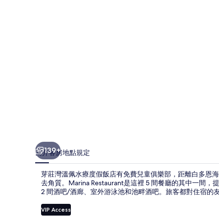
水
療
度
假
飯
店
的
相
片
集
139+
簡介
客房
地點
規定
芽莊灣溫佩水療度假飯店有免費兒童俱樂部，距離白多恩海灘 8.
去角質。Marina Restaurant是這裡 5 間餐廳的
2 間酒吧/酒廊、室外游泳池和池畔酒吧。旅客都對住宿的
VIP Access