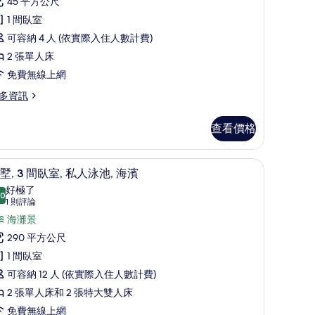
雙
45 平方公尺
片
論)
床
1 間臥室
,
可容納 4 人 (依實際入住人數計費)
2 張單人床
張
免費無線上網
單
多資訊
人
床
查看價格
的
/窗簾
所
迷你吧、客房內保險箱、書桌、遮光布/窗簾
顯
11
墅, 3 間臥室, 私人泳池, 海濱
有
示
好極了
.0
相
10.0 分，滿分 10 分
別
(1
1 則評論
則
片
,
海灘景
評
290 平方公尺
論)
間
1 間臥室
臥
可容納 12 人 (依實際入住人數計費)
,
2 張單人床和 2 張特大雙人床
私
免費無線上網