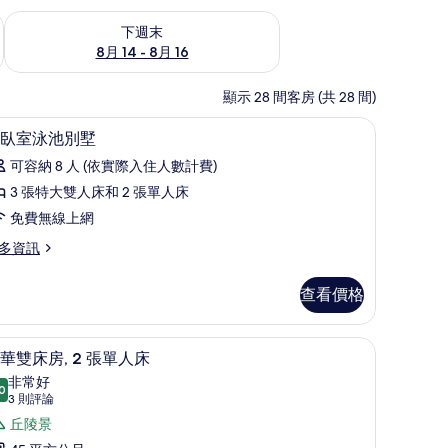
查看下週末 (8月 14 - 8月 16) 的供應情況
下週末
8月 14 - 8月 16
顯示 28 間客房 (共 28 間)
/窗簾
迷你吧、客房內保險箱、書桌、遮光布/窗簾
顯
20
臥室泳池別墅
示
可容納 8 人 (依實際入住人數計費)
四
3 張特大雙人床和 2 張單人床
臥
免費無線上網
室
多資訊
泳
池
查看價格
別
墅
/窗簾
迷你吧、客房內保險箱、書桌、遮光布/窗簾
顯
6
華雙床房, 2 張單人床
的
示
非常好
所
0
8.0 分，滿分 10 分
豪
(3
3 則評論
有
則
華
丘陵景
相
評