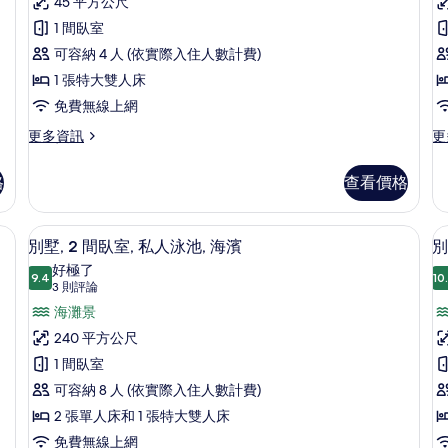
客
45 平方公尺
泳
池
論)
房,
1 間臥室
池
的
的
1
可容納 4 人 (依實際入住人數計費)
房
所
詳
張
2
1 張特大雙人床
情
有
特
免費無線上網
相
大
更
更
更多資訊
更
片
多
多
雙
豪
豪
人
格
查看價格
華
華
床
客
雙
房,
床
的
迷你吧、客房內保險箱、書桌、遮光布
顯
13
1
房,
別墅, 2 間臥室, 私人泳池, 海濱
別
所
示
張
2
好極了
特
9.4
張
10
有
9.4 分，滿分 10 分
別
(3
3 則評論
大
單
則
相
墅,
海灘景
墅
雙
人
評
人
床
片
2
3
240 平方公尺
床
的
論)
間
1 間臥室
的
詳
詳
臥
情
可容納 8 人 (依實際入住人數計費)
情
室,
室
2 張單人床和 1 張特大雙人床
私
免費無線上網