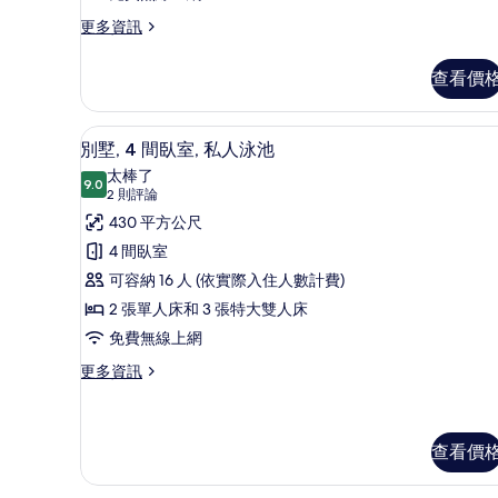
單
更
更多資訊
多
人
豪
床,
查看價
華
海
雙
床
景
迷你吧、客房內保險箱、書桌、
顯
18
房,
別墅, 4 間臥室, 私人泳池
的
示
2
太棒了
張
9.0
所
9.0 分，滿分 10 分
別
(2
2 則評論
單
則
有
墅,
430 平方公尺
人
評
床,
相
4
4 間臥室
海
論)
間
片
可容納 16 人 (依實際入住人數計費)
景
的
臥
2 張單人床和 3 張特大雙人床
詳
室,
免費無線上網
情
私
更
更多資訊
多
人
別
泳
墅,
池
4
查看價
間
的
臥