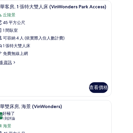
/窗簾
濱
迷你吧、客房內保險箱、書桌、遮光布/窗簾
顯
6
華客房, 1 張特大雙人床 (VinWonders Park Access)
VinWonders
示
丘陵景
ccess)
豪
45 平方公尺
的
華
1 間臥室
所
客
可容納 4 人 (依實際入住人數計費)
有
,
1 張特大雙人床
相
inWonders
免費無線上網
cess)
片
張
多資訊
特
大
雙
人
查看價格
床
VinWonders
/窗簾
迷你吧、客房內保險箱、書桌、遮光布/窗簾
顯
6
華雙床房, 海景 (VinWonders)
ark
示
好極了
ccess)
.0
10.0 分，滿分 10 分
豪
(1
1 則評論
的
則
華
海景
所
評
inWonders