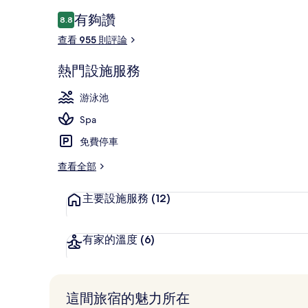
評
有夠讚
8.8
8.8 分，滿分 10 分，
論
查看 955 則評論
鄰近海灘、白
熱門設施服務
游泳池
Spa
免費停車
查看全部
主要設施服務
(12)
有家的溫度
(6)
這間旅宿的魅力所在