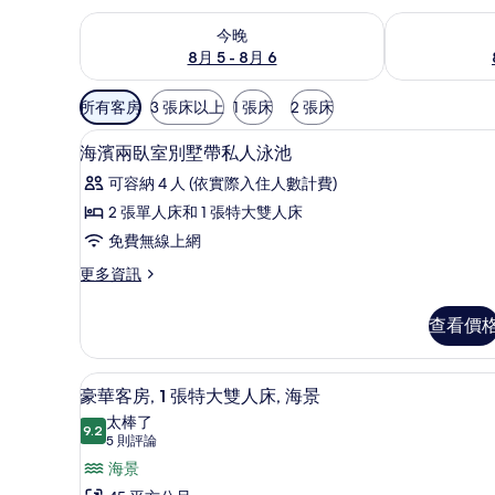
查看今晚 (8月 5 - 8月 6) 的供應情況
查看明天 (8月 
今晚
8月 5 - 8月 6
可
所有客房
3 張床以上
1 張床
2 張床
用
迷你吧、客房內保險箱、書桌、
顯
的
7
海濱兩臥室別墅帶私人泳池
示
客
可容納 4 人 (依實際入住人數計費)
房
海
2 張單人床和 1 張特大雙人床
篩
濱
免費無線上網
選
兩
條
更
更多資訊
臥
件
多
室
海
查看價
濱
別
兩
墅
臥
迷你吧、客房內保險箱、書桌、
顯
6
室
豪華客房, 1 張特大雙人床, 海景
帶
示
別
太棒了
私
墅
9.2
9.2 分，滿分 10 分
豪
(5
5 則評論
帶
人
則
華
海景
私
泳
評
人