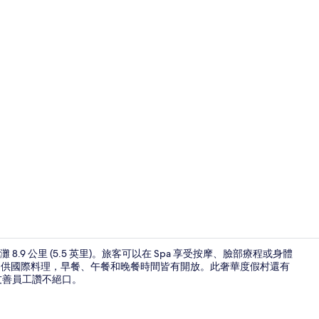
旅遊達人影
9 公里 (5.5 英里)。旅客可以在 Spa 享受按摩、臉部療程或身體
其中一間，提供國際料理，早餐、午餐和晚餐時間皆有開放。此奢華度假村還有
友善員工讚不絕口。
迷你吧、客