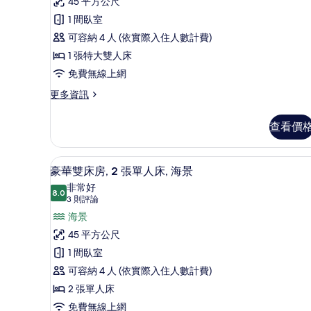
客
45 平方公尺
泳
池
論)
房,
1 間臥室
池
的
的
1
可容納 4 人 (依實際入住人數計費)
所
詳
張
1 張特大雙人床
情
有
特
免費無線上網
相
大
更
更多資訊
片
多
雙
豪
人
查看價
華
床,
客
房,
海
海灘/海景
顯
6
1
豪華雙床房, 2 張單人床, 海景
景
示
張
非常好
特
8.0
的
8.0 分，滿分 10 分
豪
(3
3 則評論
大
則
所
華
海景
雙
評
人
有
雙
45 平方公尺
床,
論)
相
床
1 間臥室
海
景
片
房,
可容納 4 人 (依實際入住人數計費)
的
2
2 張單人床
詳
張
情
免費無線上網