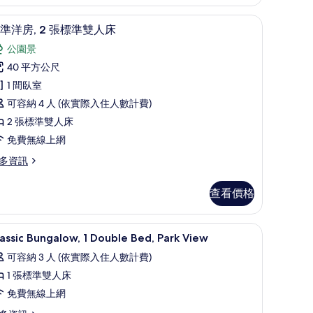
觀
 | 書桌、遮光布/窗簾、免費搖籃/嬰兒床、免費無線上網
標準洋房, 2 張標準雙人床 | 客房設施服務
顯
的
6
準洋房, 2 張標準雙人床
示
所
公園景
標
有
40 平方公尺
準
相
1 間臥室
洋
片
可容納 4 人 (依實際入住人數計費)
,
2 張標準雙人床
免費無線上網
張
多資訊
標
準
查看價格
雙
人
、免費無線上網
書桌、遮光布/窗簾、免費搖籃/嬰兒床、免費
顯
5
床
assic Bungalow, 1 Double Bed, Park View
示
的
可容納 3 人 (依實際入住人數計費)
assic
所
1 張標準雙人床
ungalow,
有
免費無線上網
相