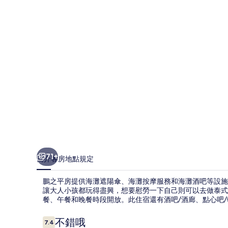
相
片
集
71+
簡介
客房
地點
規定
鵬之平房提供海灘遮陽傘、海灘按摩服務和海灘酒吧等設施
讓大人小孩都玩得盡興，想要慰勞一下自己則可以去做泰式按摩。P
餐、午餐和晚餐時段開放。此住宿還有酒吧/酒廊、點心吧
評
不錯哦
7.4
7.4 分，滿分 10 分，