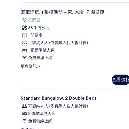
的
詳
豪華洋房, 1 張標準雙人床, 
顯
情
6
豪華洋房, 1 張標準雙人床, 冰箱, 公園景觀
示
公園景
豪
38 平方公尺
華
1 間臥室
洋
可容納 3 人 (依實際入住人數計費)
房,
1 張標準雙人床
1
免費無線上網
張
更
更多資訊
標
多
準
豪
查看價
華
雙
洋
人
房,
書桌、遮光布/窗簾、免費搖籃
顯
6
1
床,
Standard Bungalow, 2 Double Beds
示
張
冰
可容納 4 人 (依實際入住人數計費)
標
Standard
箱,
準
2 張標準雙人床
Bungalow,
雙
公
免費無線上網
2
人
園
床,