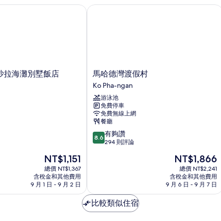
詳
拉海灘別墅飯店
馬哈德灣渡假村
情
馬
沙拉海灘別墅飯店
馬哈德灣渡假村
哈
Ko Pha-ngan
德
游泳池
灣
免費停車
渡
免費無線上網
假
餐廳
村
8.6
有夠讚
Ko
8.6
分，
294 則評論
Pha-
滿
ngan
現
現
NT$1,151
NT$1,866
分
在
在
10
總價 NT$1,367
總價 NT$2,241
價
價
含稅金和其他費用
含稅金和其他費用
分，
格
格
9 月 1 日 - 9 月 2 日
9 月 6 日 - 9 月 7 日
有
為
為
夠
NT$1,151
NT$1,866
比較類似住宿
讚，
294