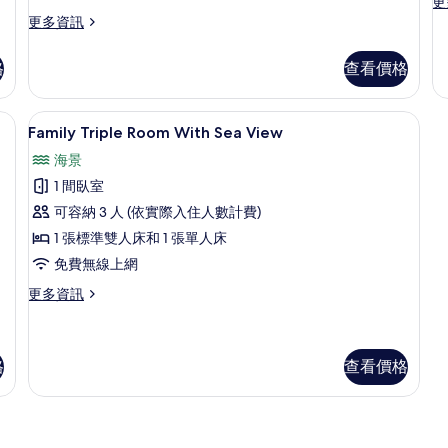
Double
D
更
更
公
的
多
的
更
更多資訊
Bed,
B
園
詳
Cl
多
Refrigerator,
P
所
景
情
Bu
Deluxe
格
查看價格
觀
Park
V
有
1
Bungalow,
的
Do
View
1
相
詳
Be
Double
的
窗簾、免費搖籃/嬰兒床、免費無線上網
Family Triple Room With Sea View 
顯
情
片
Pa
6
Bed,
Family Triple Room With Sea View
所
Vi
示
Refrigerator,
海景
的
Park
有
Family
詳
View
1 間臥室
相
Triple
情
的
可容納 3 人 (依實際入住人數計費)
Room
詳
片
情
1 張標準雙人床和 1 張單人床
With
Sea
免費無線上網
View
更
更多資訊
的
多
Family
所
Triple
有
Room
格
查看價格
With
相
Sea
片
View
的