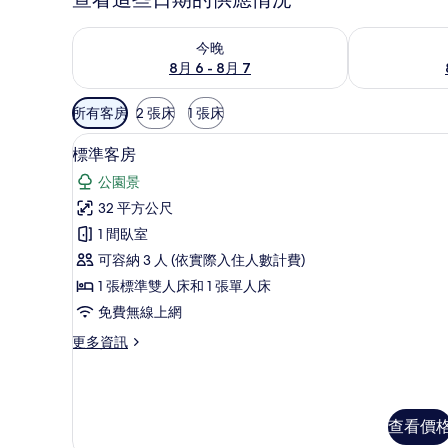
查看今晚 (8月 6 - 8月 7) 的供應情況
查看明天 (8月 
今晚
8月 6 - 8月 7
可
所有客房
2 張床
1 張床
用
標準客房 | 書桌、遮光布/窗
顯
的
6
標準客房
示
客
公園景
房
標
32 平方公尺
篩
準
1 間臥室
選
客
條
可容納 3 人 (依實際入住人數計費)
房
件
1 張標準雙人床和 1 張單人床
的
免費無線上網
所
更
更多資訊
有
多
相
標
準
片
客
查看價
房