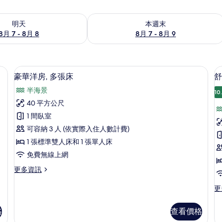
7 - 8月 8) 的供應情況
查看本週末 (8月 7 - 8月 9) 的供應情況
明天
本週末
8月 7 - 8月 8
8月 7 - 8月 9
簾、免費搖籃/嬰兒床、免費無線上網
豪華洋房, 多張床 | 書桌、遮光布/
顯
9
豪華洋房, 多張床
舒
示
半海景
10
豪
40 平方公尺
華
1 間臥室
洋
可容納 3 人 (依實際入住人數計費)
房,
房
1 張標準雙人床和 1 張單人床
多
免費無線上網
張
更
更多資訊
床
床
多
的
豪
更
更
華
多
所
洋
舒
格
查看價格
有
房,
適