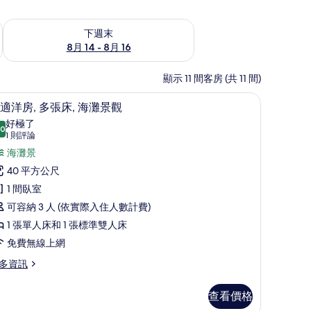
查看下週末 (8月 14 - 8月 16) 的供應情況
下週末
8月 14 - 8月 16
顯示 11 間客房 (共 11 間)
窗簾、免費搖籃/嬰兒床、免費無線上網
舒適洋房, 多張床, 海灘景觀 | 書桌、遮光布
顯
9
適洋房, 多張床, 海灘景觀
示
好極了
.0
10.0 分，滿分 10 分
舒
(1
1 則評論
則
適
海灘景
評
洋
40 平方公尺
論)
,
1 間臥室
多
可容納 3 人 (依實際入住人數計費)
張
1 張單人床和 1 張標準雙人床
,
免費無線上網
海
多資訊
灘
查看價格
景