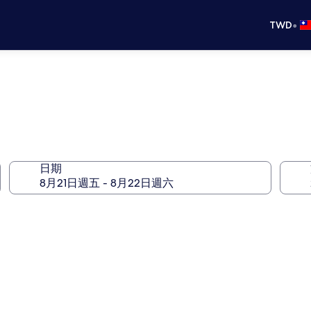
•
TWD
日期