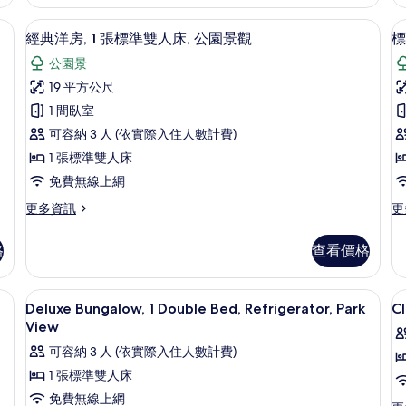
多
洋
相
張
房,
冰箱, 公園景觀 | 書桌、遮光布/窗簾、免費搖籃/嬰兒床、免費無線上網
經典洋房, 1 張標準雙人床, 公園景觀
顯
片
床
5
多
經典洋房, 1 張標準雙人床, 公園景觀
標
的
示
張
公園景
詳
床,
經
情
海
19 平方公尺
典
灘
1 間臥室
景
洋
觀
可容納 3 人 (依實際入住人數計費)
房,
房
的
1 張標準雙人床
詳
1
2
免費無線上網
情
張
更
更
更多資訊
更
標
多
多
準
經
標
格
查看價格
典
準
雙
洋
洋
人
房,
房,
/嬰兒床、免費無線上網
書桌、遮光布/窗簾、免費搖籃/嬰兒床
顯
9
1
2
床,
Deluxe Bungalow, 1 Double Bed, Refrigerator, Park
Cl
示
張
張
View
公
標
標
Deluxe
Cl
可容納 3 人 (依實際入住人數計費)
園
準
準
Bungalow,
B
雙
雙
1 張標準雙人床
景
1
1
人
人
免費無線上網
觀
床,
床