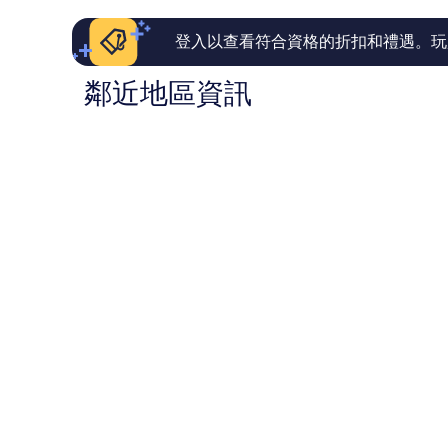
則
則
評
評
論
論
登入以查看符合資格的折扣和禮遇。玩
鄰近地區資訊