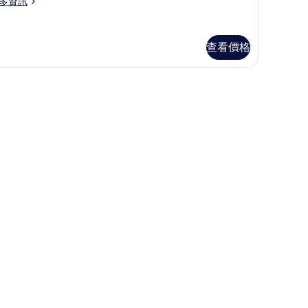
ouble
多資訊
片
ed,
assic
ark
ngalow,
查看價格
iew
uble
的
d,
| 露台/庭院
所
rk
有
ew
相
片