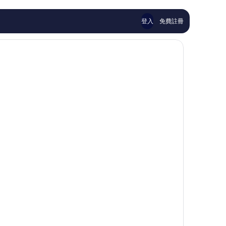
則
評
論
登入
免費註冊