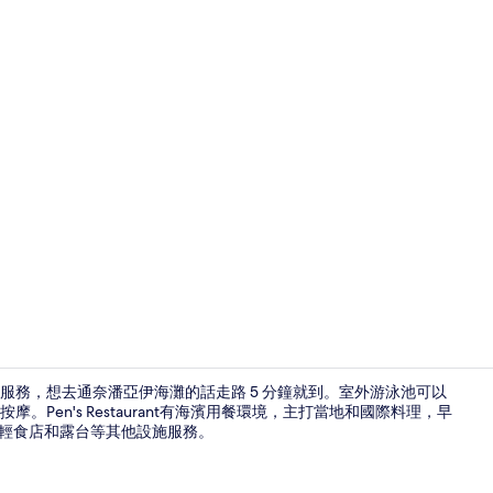
Family T
服務，想去通奈潘亞伊海灘的話走路 5 分鐘就到。室外游泳池可以
en's Restaurant有海濱用餐環境，主打當地和國際料理，早
/輕食店和露台等其他設施服務。
Family Trip