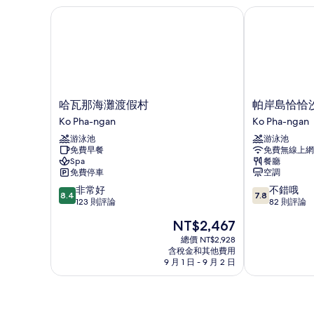
詳
哈瓦那海灘渡假村
帕岸島恰恰沙
情
哈
帕
哈瓦那海灘渡假村
帕岸島恰恰
瓦
岸
Ko Pha-ngan
Ko Pha-ngan
那
島
游泳池
游泳池
海
恰
免費早餐
免費無線上網
灘
恰
Spa
餐廳
渡
沙
免費停車
空調
假
拉
8.4
7.8
非常好
不錯哦
村
海
8.4
7.8
分，
分，
123 則評論
82 則評論
Ko
灘
滿
滿
Pha-
別
現
NT$2,467
分
分
ngan
墅
在
10
10
總價 NT$2,928
飯
價
含稅金和其他費用
分，
分，
店
格
9 月 1 日 - 9 月 2 日
非
不
Ko
為
常
錯
Pha-
NT$2,467
好，
哦，
ngan
123
82