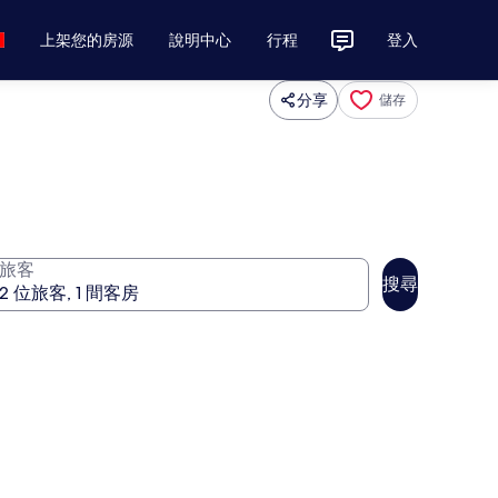
上架您的房源
說明中心
行程
登入
分享
儲存
旅客
搜尋