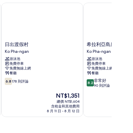
日出渡假村
希拉利亞島度假村
日
希
日出渡假村
希拉利亞島度假村
出
拉
Ko Pha-ngan
Ko Pha-ngan
渡
利
游泳池
游泳池
假
亞
免費停車
免費停車
村
島
免費無線上網
免費無線上網
Ko
度
餐廳
餐廳
Pha-
假
6.8
8.2
非常好
ngan
村
6.8
178 則評論
8.2
分，
分，
90 則評論
Ko
滿
滿
Pha-
現
NT$1,351
分
分
ngan
在
10，
10
總價 NT$1,604
價
含稅金和其他費用
178
分，
格
8 月 11 日 - 8 月 12 日
8 月
則
非
為
評
常
NT$1,351
論
好，
90