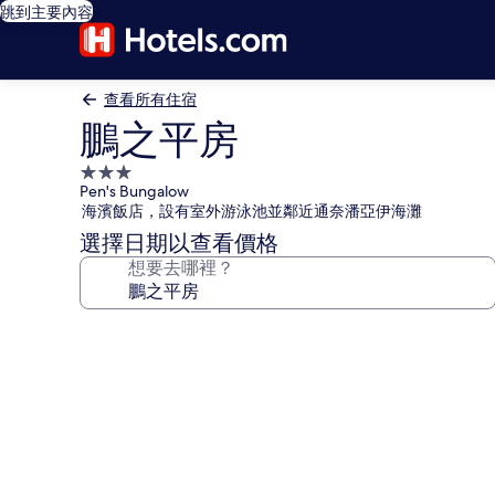
跳到主要內容
查看所有住宿
鵬之平房
3.0
Pen's Bungalow
星
海濱飯店，設有室外游泳池並鄰近通奈潘亞伊海灘
級
選擇日期以查看價格
住
想要去哪裡？
宿
鵬
之
平
房
的