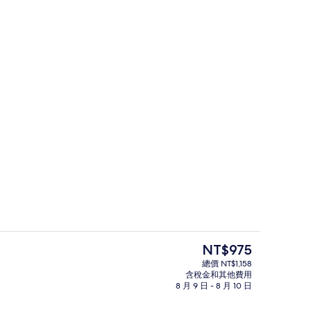
riple Room With Sea View | 書桌、遮光布/窗簾、免費搖籃/嬰兒床、免費無線上網
外觀
目
NT$975
前
總價 NT$1,158
的
含稅金和其他費用
le Room With Sea View | 露台/庭院
豪華洋房, 1 張標準雙人床, 冰箱, 公園景
價
8 月 9 日 - 8 月 10 日
格
是