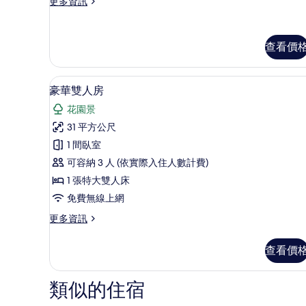
Double
更
更多資訊
冰
多
景
Beds
箱,
Standard
觀
的
公
Bungalow,
查看價
園
的
所
2
景
Double
所
有
觀
Beds
豪華雙人房 | 書桌、遮光布/
顯
的
有
相
的
4
豪華雙人房
詳
詳
示
相
片
情
花園景
情
豪
片
31 平方公尺
華
1 間臥室
雙
可容納 3 人 (依實際入住人數計費)
人
1 張特大雙人床
房
免費無線上網
的
更
更多資訊
所
多
有
豪
查看價
華
相
雙
片
人
類似的住宿
房
的