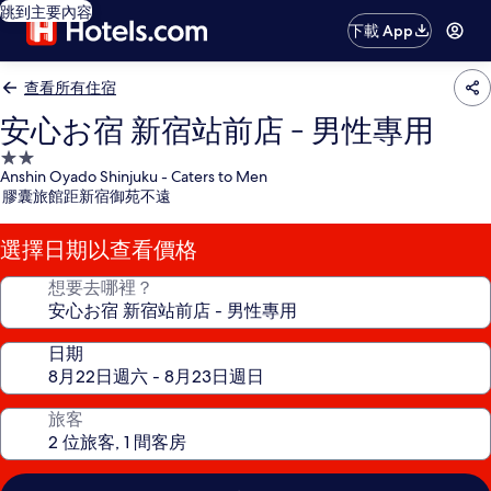
跳到主要內容
下載 App
查看所有住宿
安心お宿 新宿站前店 - 男性專用
2.0
Anshin Oyado Shinjuku - Caters to Men
星
膠囊旅館距新宿御苑不遠
級
住
選擇日期以查看價格
宿
想要去哪裡？
日期
旅客