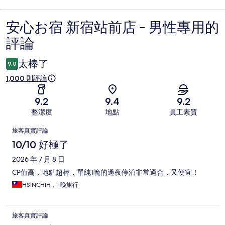
安心お宿 新宿站前店 - 男性專用的
評
評論
論
太棒了
9.0
1,000 則評論
9.2
9.4
9.2
整潔度
地點
員工素質
評
旅客真實評論
論
10/10 好極了
2026 年 7 月 8 日
CP值高，地點超棒，單純1晚的過夜停泊非常適合，又便宜！
HSINCHIH，1 晚旅行
旅客真實評論