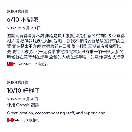
旅客真實評論
6/10 不錯哦
2024 年 6 月 30 日
整體而言都還算不錯 無論是員工素質,還是住宿的空間以及位置都
很方便 提供的服務也很到位 唯一讓我不習慣的就是放置行李的位
置 實在是太不方便 住宿房間在四樓 從一樓到三樓都有樓梯可以
走 要往四樓(以上)一定得搭乘電梯 電梯又只有唯一的一部 人多的
時候就在花時間在那等 全館的人就在那等唯一的電梯 需要找行李
就必須跑下樓翻找行李 如果已經像我一樣住習慣飯店的朋友 實在
WEI-XIANG，2 晚旅行
不建議膠囊旅館 但是平心而論,安心膠囊是很不錯的一間旅宿 整
體來說我很推薦,尤其是能夠接受膠囊的朋友 他的二樓人工湯池很
不錯 各項用品也很齊全 真心推薦給能夠接受膠囊類型旅宿的朋友
旅客真實評論
10/10 好極了
2026 年 4 月 4 日
使用 Google 翻譯
Great location, accommodating staff, and super clean
Kelvin，2 晚旅行