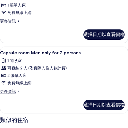
級
非
房
1 張單人床
吸
小
(Early
煙
免費無線上網
屋,
房
Bird,
更
更多資訊
(Early
僅
Run
多
Bird,
限
高
of
Run
選擇日期以查看價格
級
of
男
House
小
House
Room)
士,
屋,
Room)
免費無線上網、床單
顯
11
僅
的
Capsule room Men only for 2 persons
非
的
示
限
詳
所
吸
1 間臥室
男
情
Capsule
有
士,
煙
可容納 2 人 (依實際入住人數計費)
room
非
相
房
2 張單人床
Men
吸
片
(Upper
煙
免費無線上網
only
房
Bunk,
for
更
更多資訊
(Upper
Capsule
多
2
Bunk,
Capsule
Room)
Capsule
persons
選擇日期以查看價格
room
Room)
的
的
Men
的
所
only
所
詳
類似的住宿
for
情
有
有
2