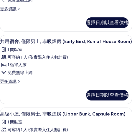
免費無線上網
限
Capsule
Bunk
更
更多資訊
in
男
Room)
多
Capsule
的
士,
小
Room)
選擇日期以查看價格
屋,
所
的
非
僅
詳
有
吸
限
情
共用宿舍, 僅限男士, 非吸煙房 (Early Bir
顯
10
男
共用宿舍, 僅限男士, 非吸煙房 (Early Bird, Run of House Room)
相
煙
示
士,
片
房
1 間臥室
非
共
吸
(Lower
可容納 1 人 (依實際入住人數計費)
用
煙
Bunk
1 張單人床
房
宿
in
(Lower
免費無線上網
舍,
Capsule
Bunk
更
更多資訊
in
僅
Room)
多
Capsule
的
限
共
Room)
選擇日期以查看價格
用
所
的
男
宿
詳
有
士,
舍,
情
高級小屋, 僅限男士, 非吸煙房 (Upper Bu
顯
10
僅
高級小屋, 僅限男士, 非吸煙房 (Upper Bunk, Capsule Room)
相
非
示
限
片
吸
1 間臥室
男
高
士,
煙
可容納 1 人 (依實際入住人數計費)