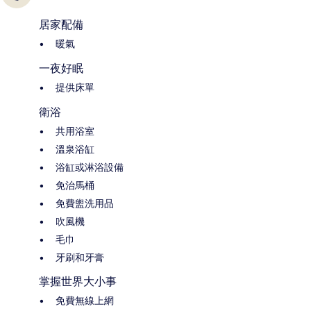
居家配備
暖氣
一夜好眠
提供床單
衛浴
共用浴室
溫泉浴缸
浴缸或淋浴設備
免治馬桶
免費盥洗用品
吹風機
毛巾
牙刷和牙膏
掌握世界大小事
免費無線上網