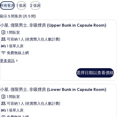
可
所有客房
1 張床
2 張床
用
的
顯示 5 間客房 (共 5 間)
客
免費無線上網、床單
顯
9
小屋, 僅限男士, 非吸煙房 (Upper Bunk in Capsule Room)
房
示
篩
1 間臥室
小
選
可容納 1 人 (依實際入住人數計費)
屋,
條
1 張單人床
僅
件
免費無線上網
限
更
更多資訊
男
多
士,
小
選擇日期以查看價格
屋,
非
僅
吸
限
免費無線上網、床單
顯
9
男
小屋, 僅限男士, 非吸煙房 (Lower Bunk in Capsule Room)
煙
示
士,
房
1 間臥室
非
小
吸
(Upper
可容納 1 人 (依實際入住人數計費)
屋,
煙
Bunk
1 張單人床
房
僅
in
(Upper