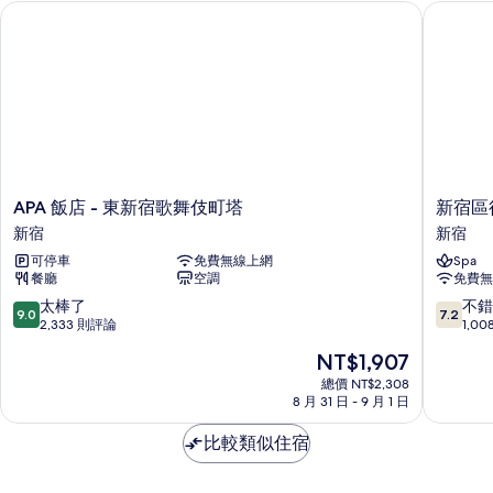
APA 飯店 - 東新宿歌舞伎町塔
新宿區役
相
相
persons
的
片
片
詳
情
APA
新
APA 飯店 - 東新宿歌舞伎町塔
新宿區
飯
宿
新宿
新宿
店
區
可停車
免費無線上網
Spa
-
役
餐廳
空調
免費無
東
所
新
前
9.0
7.2
太棒了
不錯
9.0
7.2
宿
膠
分，
分，
2,333 則評論
1,0
歌
囊
滿
滿
現
NT$1,907
舞
飯
分
分
在
伎
店
10
10
總價 NT$2,308
價
町
8 月 31 日 - 9 月 1 日
新
分，
分，
格
塔
宿
太
不
為
新
比較類似住宿
棒
錯
NT$1,907
宿
了，
哦，
2,333
1,008