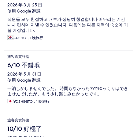
2026 年 3 月 25 日
使用 Google 翻譯
직원들 모두 친절하고 내부가 상당히 청결합니다 머무리는 기간
내내 편하데 지낼 수 있었습니다. 다음에는 다른 지역의 숙소에 가
볼 예정입니다.
JAE HO，1 晚旅行
旅客真實評論
6/10 不錯哦
2026 年 5 月 31 日
使用 Google 翻譯
一泊しかしませんでした。 時間もなかったのでゆっくりはでき
ませんでしたが、もう少し楽しみたかったです。
YOSHIHITO，1 晚旅行
旅客真實評論
10/10 好極了