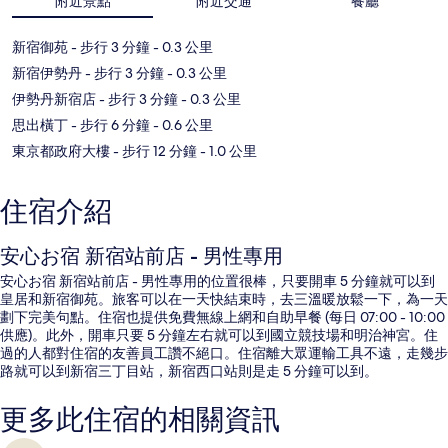
附近景點
附近交通
餐廳
新宿御苑
- 步行 3 分鐘
- 0.3 公里
新宿伊勢丹
- 步行 3 分鐘
- 0.3 公里
伊勢丹新宿店
- 步行 3 分鐘
- 0.3 公里
思出橫丁
- 步行 6 分鐘
- 0.6 公里
東京都政府大樓
- 步行 12 分鐘
- 1.0 公里
住宿介紹
安心お宿 新宿站前店 - 男性專用
安心お宿 新宿站前店 - 男性專用的位置很棒，只要開車 5 分鐘就可以到
皇居和新宿御苑。旅客可以在一天快結束時，去三溫暖放鬆一下，為一天
劃下完美句點。住宿也提供免費無線上網和自助早餐 (每日 07:00 - 10:00
供應)。此外，開車只要 5 分鐘左右就可以到國立競技場和明治神宮。住
過的人都對住宿的友善員工讚不絕口。住宿離大眾運輸工具不遠，走幾步
路就可以到新宿三丁目站，新宿西口站則是走 5 分鐘可以到。
更多此住宿的相關資訊