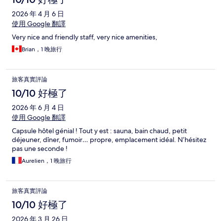
2026 年 4 月 6 日
使用 Google 翻譯
Very nice and friendly staff, very nice amenities,
Brian，1 晚旅行
旅客真實評論
10/10 好極了
2026 年 6 月 4 日
使用 Google 翻譯
Capsule hôtel génial ! Tout y est : sauna, bain chaud, petit
déjeuner, dîner, fumoir… propre, emplacement idéal. N’hésitez
pas une seconde !
Aurelien，1 晚旅行
旅客真實評論
10/10 好極了
2026 年 3 月 26 日