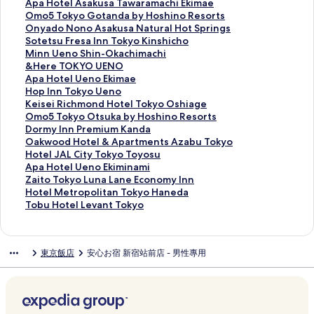
E
o
a
t
c
o
h
e
A
Apa Hotel Asakusa Tawaramachi Ekimae
x
的
l
e
h
k
g
c
p
O
Omo5 Tokyo Gotanda by Hoshino Resorts
p
連
P
H
o
o
a
t
a
m
O
Onyado Nono Asakusa Natural Hot Springs
r
結
a
o
H
I
H
i
H
o
n
S
Sotetsu Fresa Inn Tokyo Kinshicho
e
r
t
o
n
o
o
o
5
y
o
M
Minn Ueno Shin-Okachimachi
s
k
e
t
n
t
n
t
T
a
t
i
&
&Here TOKYO UENO
s
H
l
e
T
e
L
e
o
d
e
n
H
A
Apa Hotel Ueno Ekimae
A
o
K
l
o
l
K
l
k
o
t
n
e
p
H
Hop Inn Tokyo Ueno
s
t
a
T
k
U
u
A
y
N
s
U
r
a
o
K
Keisei Richmond Hotel Tokyo Oshiage
a
e
m
o
y
e
r
s
o
o
u
e
e
H
p
e
O
Omo5 Tokyo Otsuka by Hoshino Resorts
k
l
i
k
o
n
a
a
G
n
F
n
T
o
I
i
m
D
Dormy Inn Premium Kanda
u
G
n
y
U
o
m
k
o
o
r
o
O
t
n
s
o
o
O
Oakwood Hotel & Apartments Azabu Tokyo
s
i
a
o
e
T
a
u
t
A
e
S
K
e
n
e
5
r
a
H
Hotel JAL City Tokyo Toyosu
a
n
r
N
n
o
e
s
a
s
s
h
Y
l
T
i
T
m
k
o
A
Apa Hotel Ueno Ekiminami
H
z
i
i
o
k
的
a
n
a
a
i
O
U
o
R
o
y
w
t
p
Z
Zaito Tokyo Luna Lane Economy Inn
o
a
m
h
T
y
連
T
d
k
I
n
U
e
k
i
k
I
o
e
a
a
H
Hotel Metropolitan Tokyo Haneda
t
6
o
o
a
o
結
a
a
u
n
-
E
n
y
c
y
n
o
l
H
i
o
T
Tobu Hotel Levant Tokyo
S
-
n
n
w
的
w
b
s
n
O
N
o
o
h
o
n
d
J
o
t
t
o
p
c
b
b
a
連
a
y
a
T
k
O
E
U
m
O
P
H
A
t
o
e
b
r
h
y
a
r
結
r
H
N
o
a
的
k
e
o
t
r
o
L
e
T
l
u
東京飯店
安心お宿 新宿站前店 - 男性專用
i
o
H
s
a
a
o
a
k
c
連
i
n
n
s
e
t
C
l
o
M
H
n
m
u
h
m
m
s
t
y
h
結
m
o
d
u
m
e
i
U
k
e
o
g
e
l
i
a
a
h
u
o
i
a
的
H
k
i
l
t
e
y
t
t
的
的
i
的
c
c
i
r
K
m
e
連
o
a
u
&
y
n
o
r
e
連
連
c
連
h
h
n
a
i
a
的
結
t
b
m
A
T
o
L
o
l