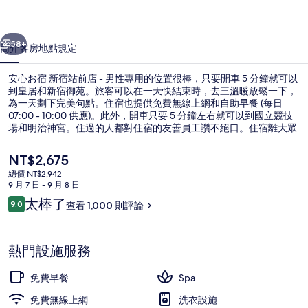
站
一個
下一個
前
58+
簡介
客房
地點
規定
店
安心お宿 新宿站前店 - 男性專用的位置很棒，只要開車 5 分鐘就可以
-
到皇居和新宿御苑。旅客可以在一天快結束時，去三溫暖放鬆一下，
男
為一天劃下完美句點。住宿也提供免費無線上網和自助早餐 (每日
07:00 - 10:00 供應)。此外，開車只要 5 分鐘左右就可以到國立競技
性
場和明治神宮。住過的人都對住宿的友善員工讚不絕口。住宿離大眾
運輸工具不遠，走幾步路就可以到新宿三丁目站，新宿西口站則是走
專
5 分鐘可以到。
目
NT$2,675
用
前
總價 NT$2,942
的
9 月 7 日 - 9 月 8 日
的
公共浴池
價
評
太棒了
9.0
查看 1,000 則評論
格
9.0 分，滿分 10 分，
相
論
是
NT$2,675
片
熱門設施服務
集
免費早餐
Spa
免費無線上網
洗衣設施