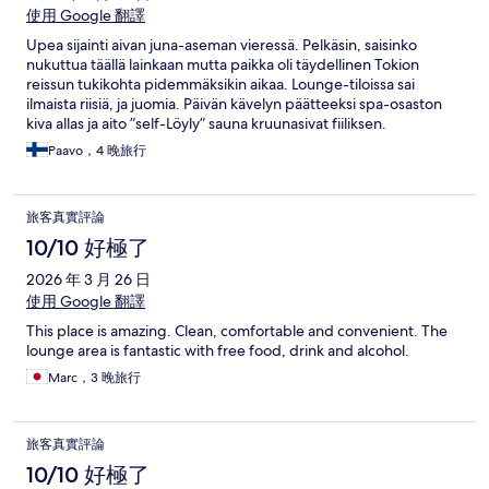
使用 Google 翻譯
Upea sijainti aivan juna-aseman vieressä. Pelkäsin, saisinko
nukuttua täällä lainkaan mutta paikka oli täydellinen Tokion
reissun tukikohta pidemmäksikin aikaa. Lounge-tiloissa sai
ilmaista riisiä, ja juomia. Päivän kävelyn päätteeksi spa-osaston
kiva allas ja aito ”self-Löyly” sauna kruunasivat fiiliksen.
Paavo，4 晚旅行
旅客真實評論
10/10 好極了
2026 年 3 月 26 日
使用 Google 翻譯
This place is amazing. Clean, comfortable and convenient. The
lounge area is fantastic with free food, drink and alcohol.
Marc，3 晚旅行
旅客真實評論
10/10 好極了