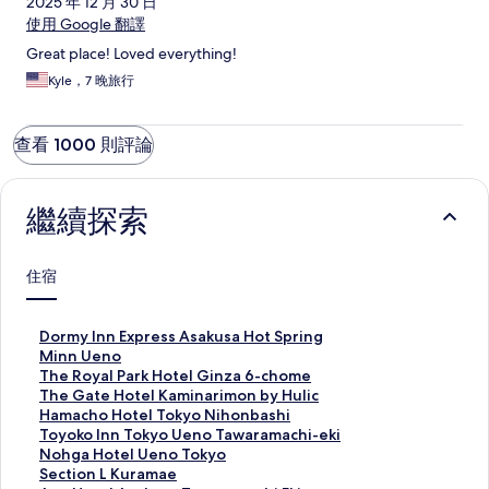
2025 年 12 月 30 日
使用 Google 翻譯
Great place! Loved everything!
Kyle，7 晚旅行
查看 1000 則評論
繼續探索
住宿
D
Dormy Inn Express Asakusa Hot Spring
o
M
Minn Ueno
r
i
T
The Royal Park Hotel Ginza 6-chome
m
n
h
T
The Gate Hotel Kaminarimon by Hulic
y
n
e
h
H
Hamacho Hotel Tokyo Nihonbashi
I
U
R
e
a
T
Toyoko Inn Tokyo Ueno Tawaramachi-eki
n
e
o
G
m
o
N
Nohga Hotel Ueno Tokyo
n
n
y
a
a
y
o
S
Section L Kuramae