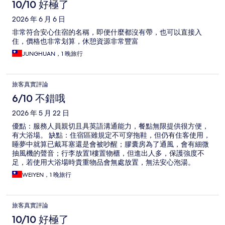
10/10 好極了
2026 年 6 月 6 日
非常符合安心住宿的名稱，即便什麼都沒有帶，也可以直接入
住，價格也非常划算，休憩資源非常豐富
JUNGHUAN，1 晚旅行
旅客真實評論
6/10 不錯哦
2026 年 5 月 22 日
優點：服務人員親切且具英語溝通能力，餐點無限提供很方便，
有大浴場。 缺點：住宿區雖規定不可穿拖鞋，但仍有住客使用，
睡夢中就算已戴耳塞還是會被吵醒；膠囊房為了通風，會有細微
抽風機的聲音；行李放置1樓置物櫃，但進出人多，保護強度不
足，若使用大浴場時貴重物品會無處放置，無法安心泡湯。
WEIYEN，1 晚旅行
旅客真實評論
10/10 好極了