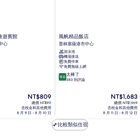
風
旅遊賓館
風帆精品飯店
帆
中心
普林塞薩港市中心
精
游泳池
品
機場接送
飯
免費停車
店
免費無線上網
普
9.0
太棒了
林
9.0
分，
383 則評論
塞
滿
薩
分
港
現
現
NT$809
NT$1,683
10
市
在
在
分，
總價 NT$911
中
總價 NT$1,969
價
價
太
含稅金和其他費用
含稅金和其他費用
心
格
格
8 月 9 日 - 8 月 10 日
8 月 11 日 - 8 月 12 日
棒
為
為
了，
NT$809
NT$1,683
比較類似住宿
383
則
評