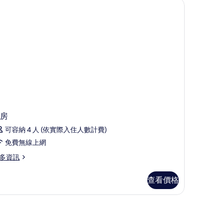
房
可容納 4 人 (依實際入住人數計費)
免費無線上網
多資訊
查看價格