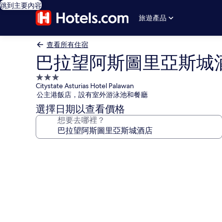
跳到主要內容
旅遊產品
查看所有住宿
巴拉望阿斯圖里亞斯城
3.0
Citystate Asturias Hotel Palawan
星
公主港飯店，設有室外游泳池和餐廳
級
選擇日期以查看價格
住
想要去哪裡？
宿
巴
拉
望
阿
斯