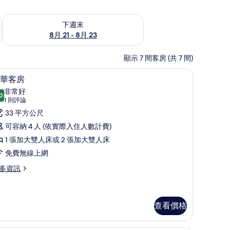
況
查看下週末 (8月 21 - 8月 23) 的供應情況
下週末
8月 21 - 8月 23
顯示 7 間客房 (共 7 間)
保險箱、書桌
豪華客房 | 高級寢具、迷你吧、客房內保險箱
顯
11
華客房
示
非常好
0
8.0 分，滿分 10 分
豪
(1
1 則評論
則
華
33 平方公尺
評
客
可容納 4 人 (依實際入住人數計費)
論)
房
1 張加大雙人床或 2 張加大雙人床
的
免費無線上網
所
多資訊
有
相
查看價格
片