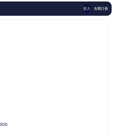
論
評
市
論
中
登入
免費註冊
心
5300