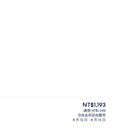
行政套房 | 起居區
目
NT$1,193
前
總價 NT$1,344
的
含稅金和其他費用
行政套房 | 起居區
價
8 月 12 日 - 8 月 13 日
格
是