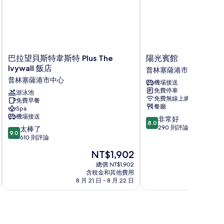
巴
陽
巴拉望貝斯特韋斯特 Plus The
陽光賓館
拉
光
Ivywall 飯店
普林塞薩港市中心
望
賓
普林塞薩港市中心
機場接送
貝
館
免費停車
斯
游泳池
普
免費無線上網
免費早餐
特
林
餐廳
Spa
韋
塞
機場接送
8.0
非常好
斯
薩
8.0
分，
290 則評論
9.0
特
太棒了
港
9.0
滿
分，
Plus
610 則評論
市
分
滿
The
中
現
NT$1,902
10
分
Ivywall
心
在
分，
10
飯
總價 NT$1,902
價
非
含稅金和其他費用
分，
店
格
8 月 21 日 - 8 月 22 日
8 月
常
太
普
為
好，
棒
林
NT$1,902
290
了，
塞
則
610
薩
評
則
港