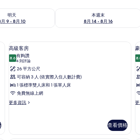
9 - 8月 10) 的供應情況
查看本週末 (8月 14 - 8月 16) 的供應情
明天
本週末
8月 9 - 8月 10
8月 14 - 8月 16
、客房內保險箱、書桌
高級客房 | 高級寢具、迷你吧、客房內
顯
4
高級客房
豪
示
有夠讚
8.6
8.
8.6 分，滿分 10 分
高
(4
4 則評論
則
級
26 平方公尺
評
客
可容納 3 人 (依實際入住人數計費)
論)
房
1 張標準雙人床和 1 張單人床
的
免費無線上網
所
更
更
更多資訊
更
多
多
有
高
豪
相
級
華
客
客
格
查看價格
片
房
房
的
的