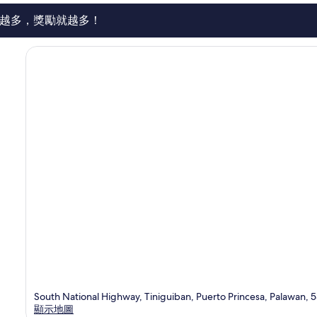
論
越多，獎勵就越多！
South National Highway, Tiniguiban, Puerto Princesa, Palawan, 
顯示地圖