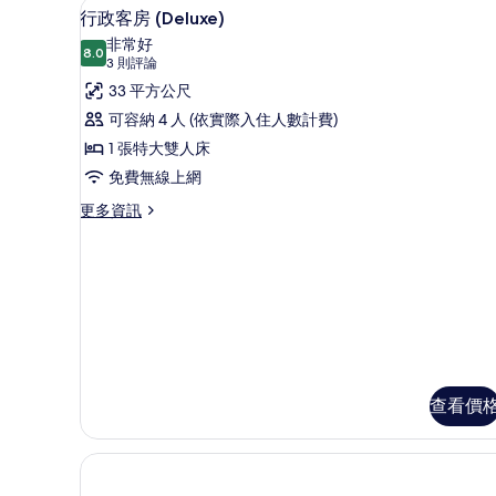
行政客房 (Deluxe) | 高
顯
16
的
行政客房 (Deluxe)
示
詳
非常好
情
8.0
8.0 分，滿分 10 分
行
(3
3 則評論
則
政
33 平方公尺
評
客
可容納 4 人 (依實際入住人數計費)
論)
房
1 張特大雙人床
(Deluxe)
免費無線上網
的
更
更多資訊
多
所
行
有
政
相
客
房
片
(Deluxe)
的
詳
情
查看價