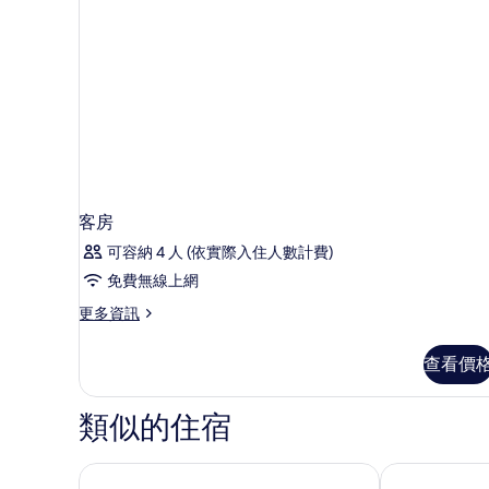
客房
可容納 4 人 (依實際入住人數計費)
免費無線上網
更
更多資訊
多
客
查看價
房
的
詳
類似的住宿
情
阿爾維亞飯店
公主港依飄旅