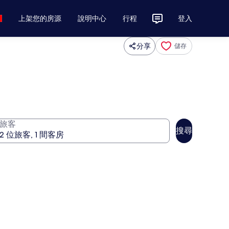
上架您的房源
說明中心
行程
登入
分享
儲存
旅客
搜尋