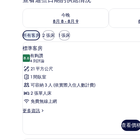
查看今晚 (8月 8 - 8月 9) 的供應情況
查看明天 (8月 
今晚
8月 8 - 8月 9
可
所有客房
2 張床
1 張床
用
標準客房 | 高級寢具、迷你吧
顯
的
13
標準客房
示
客
有夠讚
8.6
房
8.6 分，滿分 10 分
標
(4
4 則評論
篩
則
準
21 平方公尺
選
評
客
1 間臥室
條
論)
房
可容納 3 人 (依實際入住人數計費)
件
的
2 張單人床
所
免費無線上網
有
更
更多資訊
多
相
標
查看價
片
準
客
房