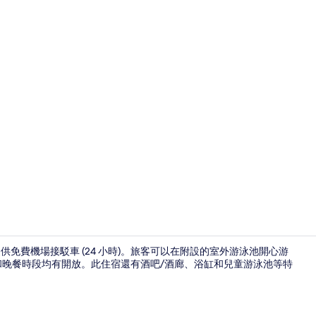
大廳休息區
)，提供免費機場接駁車 (24 小時)。旅客可以在附設的室外游泳池開心游
餐和晚餐時段均有開放。此住宿還有酒吧/酒廊、浴缸和兒童游泳池等特
大廳