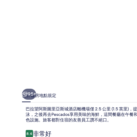
圖
里
亞
斯
城
酒
店
的
相
片
95+
簡介
客房
地點
規定
集
巴拉望阿斯圖里亞斯城酒店離機場僅 2.5 公里 (1.5 英里
泳，之後再去Pescados享用美味的海鮮，這間餐廳在午
色設施。旅客都對住宿的友善員工讚不絕口。
評
非常好
8.4
8.4 分，滿分 10 分，