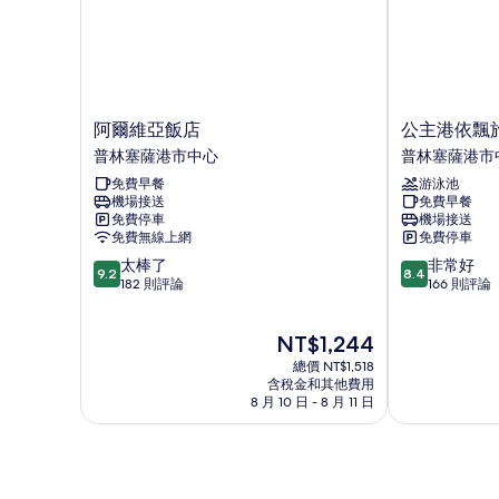
阿
公
阿爾維亞飯店
公主港依飄
爾
主
普林塞薩港市中心
普林塞薩港市
維
港
免費早餐
游泳池
亞
依
機場接送
免費早餐
飯
飄
免費停車
機場接送
店
旅
免費無線上網
免費停車
普
遊
9.2
8.4
太棒了
非常好
林
賓
9.2
8.4
分，
分，
182 則評論
166 則評論
塞
館
滿
滿
薩
普
分
分
港
林
現
NT$1,244
10
10
市
塞
在
分，
分，
中
總價 NT$1,518
薩
價
太
非
含稅金和其他費用
心
港
格
8 月 10 日 - 8 月 11 日
棒
常
市
為
了，
好，
中
NT$1,244
182
166
心
則
則
評
評