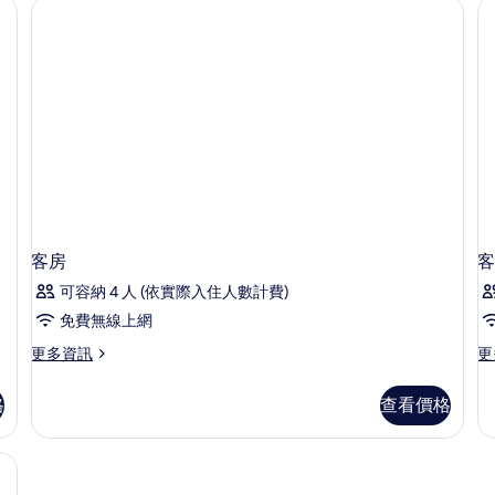
級寢具、迷你吧、客房內保險箱、書桌
詳
詳
情
情
客房
客
可容納 4 人 (依實際入住人數計費)
免費無線上網
更
更
更多資訊
更
多
多
客
客
格
查看價格
房
房
的
的
詳
詳
情
情