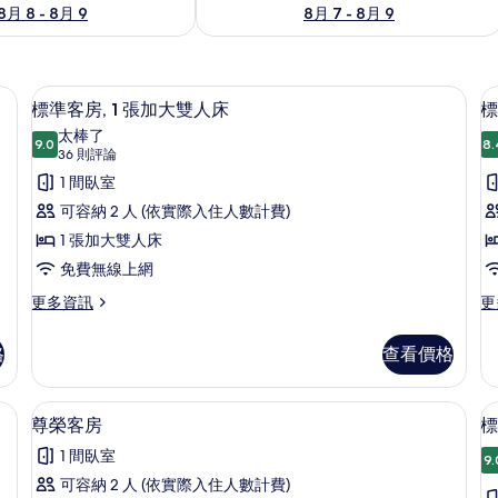
8月 8 - 8月 9
8月 7 - 8月 9
1 張沙發床 | 客房內保險箱、書桌、筆電工作空間、隔音
標準客房, 1 張加大雙人床 | 客房內
顯
8
標準客房, 1 張加大雙人床
標
示
太棒了
9.0
8.
9.0 分，滿分 10 分
標
(36
36 則評論
則
準
1 間臥室
評
客
可容納 2 人 (依實際入住人數計費)
論)
房,
1 張加大雙人床
房
1
2
免費無線上網
張
更
更
更多資訊
更
多
多
加
標
標
大
格
查看價格
準
準
雙
客
客
房,
房,
張沙發床 | 客房設施服務
人
客房內保險箱、書桌、筆電工作空間、
顯
2
1
2
尊榮客房
標
床
示
張
張
1 間臥室
加
單
9.
的
尊
大
人
可容納 2 人 (依實際入住人數計費)