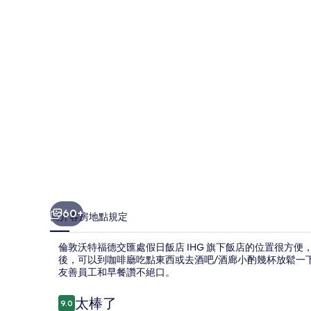
德
交
匯
處
假
日
飯
店
IHG
旗
60+
簡介
客房
地點
規定
下
倫敦沃特福德交匯處假日飯店 IHG 旗下飯店的位置很方便
飯
後，可以到咖啡廳吃點東西或去酒吧/酒廊小酌幾杯放鬆一
店
友善員工和早餐讚不絕口。
的
評
太棒了
9.0
9.0 分，滿分 10 分，