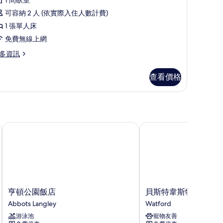
相
準
評
片
客
可容納 2 人 (依實際入住人數計費)
論)
房
1 張單人床
的
免費無線上網
所
多資訊
有
查看價格
相
片
亨頓公園飯店
貝斯特韋斯特白宮飯店
亨
貝
亨頓公園飯店
貝斯特韋斯特白宮飯
頓
斯
Abbots Langley
Watford
公
特
游泳池
寵物友善
園
韋