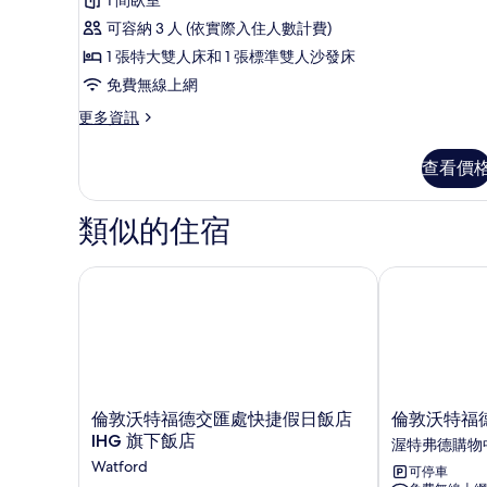
1
準
雙
評
人
張
客
可容納 3 人 (依實際入住人數計費)
床
論)
沙
房,
1 張特大雙人床和 1 張標準雙人沙發床
和
發
1
1
免費無線上網
張
床
張
更
更多資訊
沙
多
的
特
發
標
床
所
大
查看價
準
的
有
雙
客
詳
房,
情
類似的住宿
相
人
1
片
床
張
特
倫敦沃特福德交匯處快捷假日飯店 IHG 旗下飯店
倫敦沃特福德 L
和
大
1
雙
人
張
床
沙
和
發
1
張
倫
倫
床
倫敦沃特福德交匯處快捷假日飯店
倫敦沃特福德 
沙
敦
敦
IHG 旗下飯店
渥特弗德購物
的
發
沃
沃
Watford
床
可停車
所
特
特