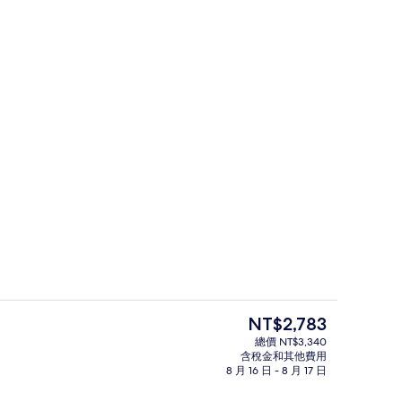
外觀
目
NT$2,783
前
總價 NT$3,340
的
含稅金和其他費用
務
大廳酒吧
價
8 月 16 日 - 8 月 17 日
格
是