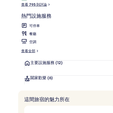
論
相
查看 795 則評論
片
熱門設施服務
集
大廳
可停車
餐廳
空調
查看全部
主要設施服務
(12)
闔家歡樂
(6)
這間旅宿的魅力所在