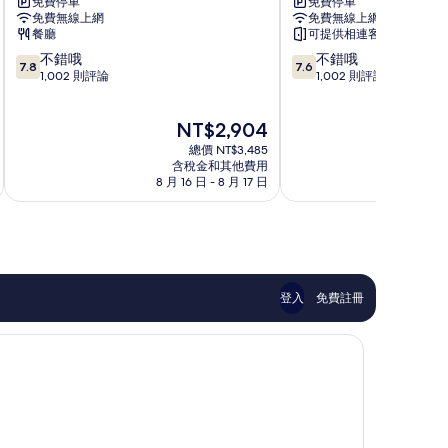
免費停車
免費停車
飯
斯
免費無線上網
免費無線上網
店
特
餐廳
可提供相連客房
Abbots
白
7.8
7.6
不錯哦
不錯哦
Langley
宮
7.8
7.6
分，
分，
1,002 則評論
1,002 則評論
飯
滿
滿
店
分
分
Watford
現
NT$2,904
10
10
在
分，
分，
總價 NT$3,485
價
不
不
含稅金和其他費用
格
8 月 16 日 - 8 月 17 日
8 月
錯
錯
為
哦，
哦，
NT$2,904
1,002
1,002
則
則
評
評
論
論
登入
免費註冊