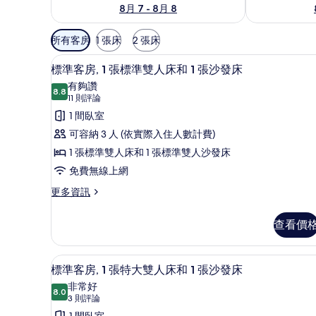
8月 7 - 8月 8
可
所有客房
1 張床
2 張床
用
標準客房, 1 張標準雙人床和 
顯
的
4
標準客房, 1 張標準雙人床和 1 張沙發床
示
客
有夠讚
8.8
房
8.8 分，滿分 10 分
標
(11
11 則評論
篩
則
準
1 間臥室
選
評
客
可容納 3 人 (依實際入住人數計費)
條
論)
房,
1 張標準雙人床和 1 張標準雙人沙發床
件
1
免費無線上網
張
更
更多資訊
多
標
標
準
查看價
準
雙
客
房,
人
標準客房, 1 張特大雙人床和 1 
顯
6
1
標準客房, 1 張特大雙人床和 1 張沙發床
床
示
張
非常好
標
8.0
和
8.0 分，滿分 10 分
標
(3
3 則評論
準
則
1 間臥室