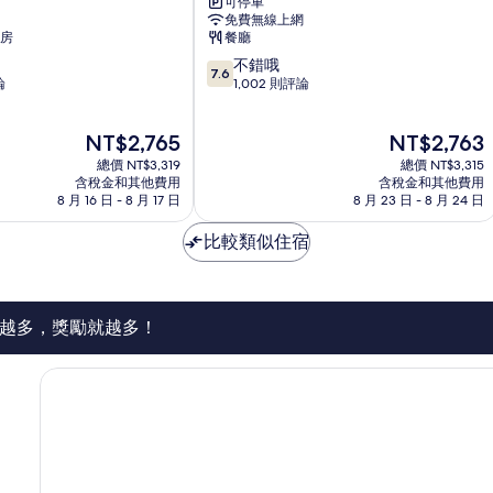
可停車
福
免費無線上網
德
房
餐廳
希
7.6
不錯哦
爾
7.6
分，
論
1,002 則評論
頓
滿
飯
分
店
現
現
NT$2,765
NT$2,763
10
Watford
在
在
分，
總價 NT$3,319
總價 NT$3,315
價
價
不
含稅金和其他費用
含稅金和其他費用
格
格
8 月 16 日 - 8 月 17 日
8 月 23 日 - 8 月 24 日
錯
為
為
哦，
NT$2,765
NT$2,763
比較類似住宿
1,002
則
評
論
越多，獎勵就越多！