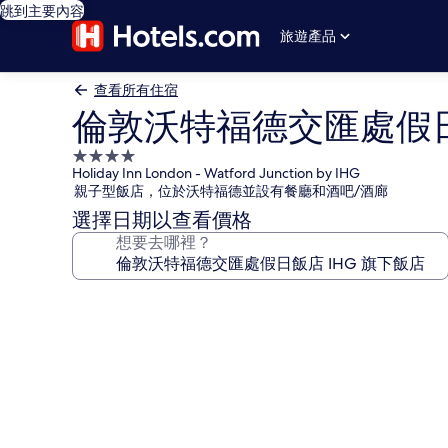
跳到主要內容
旅遊產品
查看所有住宿
倫敦沃特福德交匯處假日
4.0
Holiday Inn London - Watford Junction by IHG
星
親子型飯店，位於沃特福德並設有餐廳和酒吧/酒廊
級
選擇日期以查看價格
住
想要去哪裡？
宿
倫
敦
沃
特
福