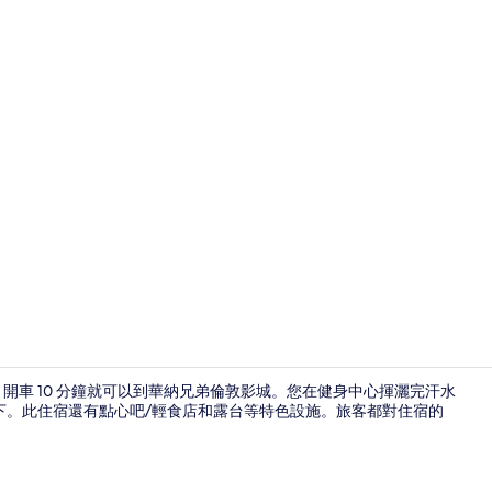
大廳
，開車 10 分鐘就可以到華納兄弟倫敦影城。您在健身中心揮灑完汗水
下。此住宿還有點心吧/輕食店和露台等特色設施。旅客都對住宿的
住宿設施服