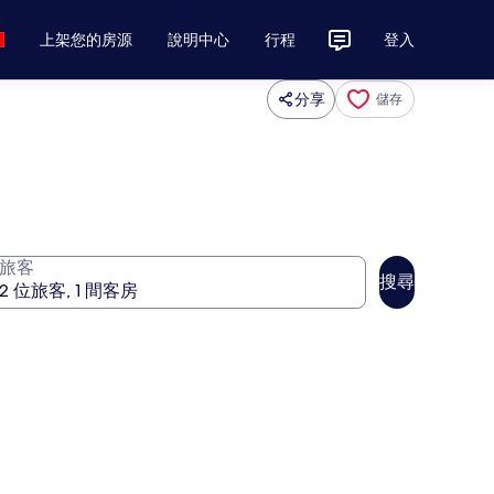
上架您的房源
說明中心
行程
登入
分享
儲存
旅客
搜尋