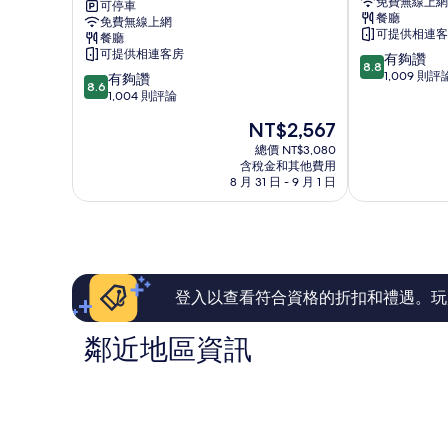
的
免費無線上網
福
可停車
福
有
詳
餐廳
免費無線上網
德
德
可提供相連客
情
餐廳
相
交
Leonardo
可提供相連客房
8.8
有夠讚
匯
飯
片
8.8
分，
1,009 則評
8.6
處
有夠讚
店
8.6
滿
分，
快
1,004 則評論
渥
分
滿
捷
特
現
NT$2,567
10
分
假
弗
在
分，
10
日
總價 NT$3,080
德
價
有
含稅金和其他費用
分，
飯
購
格
8 月 31 日 - 9 月 1 日
夠
有
店
物
為
讚，
夠
IHG
中
NT$2,567
1,009
讚，
旗
心
則
1,004
下
評
則
飯
論
評
店
論
Watford
登入以查看符合資格的折扣和禮遇。玩
鄰近地區資訊