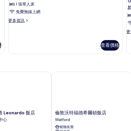
所
榮
雙
床
1 張單人床
人
的
有
客
床
詳
免費無線上網
相
房
的
情
更
更多資訊
詳
片
的
多
情
所
尊
更
更
榮
多
有
客
標
格
查看價格
相
房
準
的
客
片
詳
房
情
的
詳
情
eonardo 飯店
倫敦沃特福德希爾頓飯店
倫
Leonardo 飯店
倫敦沃特福德希爾頓飯店
敦
中心
Watford
沃
寵物友善
特