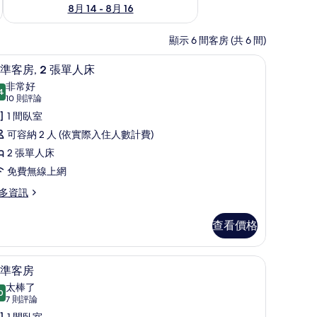
8月 14 - 8月 16
顯示 6 間客房 (共 6 間)
保險箱、書桌、筆電工作空間、隔音
客房內保險箱、書桌、筆電工作空間、隔音
顯
6
準客房, 2 張單人床
示
非常好
4
8.4 分，滿分 10 分
標
(10
10 則評論
則
準
1 間臥室
評
客
可容納 2 人 (依實際入住人數計費)
論)
,
2 張單人床
免費無線上網
張
多資訊
單
人
查看價格
床
隔音
的
標準客房 | 客房內保險箱、書桌、筆電工作空
顯
4
準客房
所
示
太棒了
0
有
9.0 分，滿分 10 分
標
(7
7 則評論
則
1 間臥室