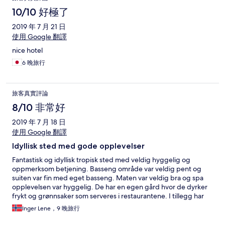
あれば是非オススメします！ カルカルタウンツアーでは是非バ
スケット作りも付けてみて下さい。 私達はカップルで宿泊しま
10/10 好極了
したが、小さなお子様連れのご家族も多かったように思いま
2019 年 7 月 21 日
す。 スタッフの笑顔とホスピタリティにとても感動しました。
是非皆さんにオススメしたいホテルです♪
使用 Google 翻譯
nice hotel
6 晚旅行
旅客真實評論
8/10 非常好
2019 年 7 月 18 日
使用 Google 翻譯
Idyllisk sted med gode opplevelser
Fantastisk og idyllisk tropisk sted med veldig hyggelig og
oppmerksom betjening. Basseng område var veldig pent og
suiten var fin med eget basseng. Maten var veldig bra og spa
opplevelsen var hyggelig. De har en egen gård hvor de dyrker
frykt og grønnsaker som serveres i restaurantene. I tillegg har
de et eget opplegg rundt hvordan det brukes kokosnøtter og
Inger Lene，9 晚旅行
palmer i hverdagen på Filippinene. Men omgivelsene er
utrygge og det er stor fattigdom i området rundt hotellet. Det