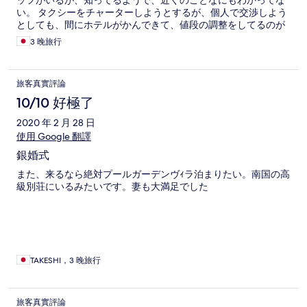
ッフがいるが、知ってるようで、近くのことなにもわかってな
い。 タクシーをチャーターしようとするが、個人で交渉しよう
としても、間にホテルがかんできて、値段の調整をしてるのが
うざい。 タクシーにきくと、仕事をいつももらってるから、ホ
3 晚旅行
テルの言うこと、むげにできないらしい。 リピートはないと思
う。
旅客真實評論
10/10 好極了
2020 年 2 月 28 日
使用 Google 翻譯
銀婚式
また、来るなら絶対プールガーデンヴｨラ泊まりたい。南国の高
級別荘にいるみたいです。妻も大満足でした
TAKESHI，3 晚旅行
旅客真實評論