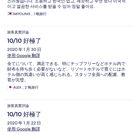
스러웠습니다. 조용하고 한국인 없고, 깨끗하고 무엇 보다 이국적
이고 깔끔한 서비스를 받을 수 있어 정말 좋아요.
MIYOUNG，1 晚旅行
旅客真實評論
10/10 好極了
2020 年 1 月 30 日
使用 Google 翻譯
全てについて、満足できる。特にチップフリーなどホテル内で
財布を持ち歩く必要がないなど、リゾートホテルで寛ぐにはホ
テル側の気遣いが高く感じられる。スタッフ全員への配慮、教
育が完璧。
ALEX，2 晚旅行
旅客真實評論
10/10 好極了
2020 年 1 月 22 日
使用 Google 翻譯