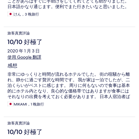
ことがあらばすぐに手助けをしてくれてとても助かりました。
日本語かなり通じます。便利でまた行きたいなと思いました。
けん，3 晚旅行
旅客真實評論
10/10 好極了
2020 年 1 月 3 日
使用 Google 翻譯
感想
非常にゆっくりと時間が流れるホテルでした。 街の喧騒から離
れ、静かに過ごす贅沢な時間です。 我が家は一泊でしたが、二
泊くらいがベストに感じます。 周りに何もないので食事は基本
的にホテル内となり、良心的な価格帯ではありますが食事には
それなりの出費を考えておく必要があります。 日本人宿泊者ば
かりなのでそれが安心という方もいれば、日本のことは少し頭
MIKAMI，1 晚旅行
から離したい方もいると思うので、このホテルは基本的に前者
しか向きません。
旅客真實評論
10/10 好極了