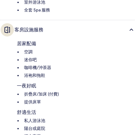
室外游泳池
全套 Spa 服務
客房設施服務
居家配備
空調
迷你吧
咖啡機/沖茶器
浴袍和拖鞋
一夜好眠
折疊床/加床 (付費)
提供床單
舒適生活
私人游泳池
陽台或庭院