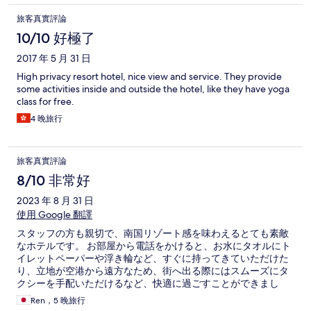
旅客真實評論
10/10 好極了
2017 年 5 月 31 日
High privacy resort hotel, nice view and service. They provide
some activities inside and outside the hotel, like they have yoga
class for free.
4 晚旅行
旅客真實評論
8/10 非常好
2023 年 8 月 31 日
使用 Google 翻譯
スタッフの方も親切で、南国リゾート感を味わえるとても素敵
なホテルです。 お部屋から電話をかけると、お水にタオルにト
イレットペーパーや浮き輪など、すぐに持ってきていただけた
り、立地が空港から遠方なため、街へ出る際にはスムーズにタ
クシーを手配いただけるなど、快適に過ごすことができまし
た。 施設の使い勝手ですが、こちらは可もなく不可もなくとな
Ren，5 晚旅行
ります。 高級ホテルといえども、やはりそこはフィリピン、お