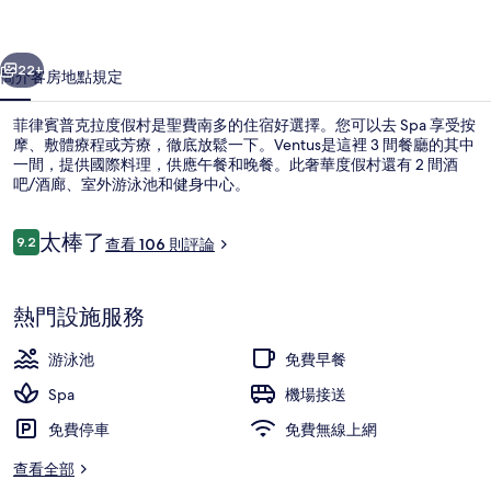
度
一個
下一個
假
22+
簡介
客房
地點
規定
村
菲律賓普克拉度假村是聖費南多的住宿好選擇。您可以去 Spa 享受按
的
摩、敷體療程或芳療，徹底放鬆一下。Ventus是這裡 3 間餐廳的其中
一間，提供國際料理，供應午餐和晚餐。此奢華度假村還有 2 間酒
相
吧/酒廊、室外游泳池和健身中心。
片
集
評
太棒了
9.2
查看 106 則評論
9.2 分，滿分 10 分，
論
3 間餐廳；供應早餐、午餐和晚餐
熱門設施服務
游泳池
免費早餐
Spa
機場接送
免費停車
免費無線上網
查看全部