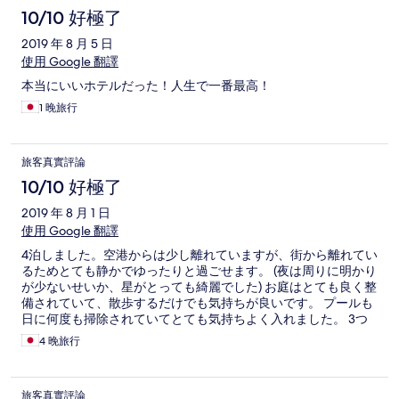
10/10 好極了
2019 年 8 月 5 日
使用 Google 翻譯
本当にいいホテルだった！人生で一番最高！
1 晚旅行
旅客真實評論
10/10 好極了
2019 年 8 月 1 日
使用 Google 翻譯
4泊しました。空港からは少し離れていますが、街から離れてい
るためとても静かでゆったりと過ごせます。 (夜は周りに明かり
が少ないせいか、星がとっても綺麗でした) お庭はとても良く整
備されていて、散歩するだけでも気持ちが良いです。 プールも
日に何度も掃除されていてとても気持ちよく入れました。 3つ
レストランがありますが、どのレストランも美味しくいただけ
4 晚旅行
ます。 ホテルから近くの大型スーパーへの無料シャトルバスも
あります。 ホテルのオプショナルツアーに２つ参加しました。
<ココFarm>と<カルカルタウンツアー>です。 ２つとも時間が
旅客真實評論