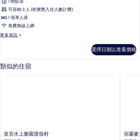
1 間臥室
準
可容納 3 人 (依實際入住人數計費)
開
1 張單人床
放
免費無線上網
式
更
更多資訊
套
多
房
標
選擇日期以查看價格
準
(Pool
開
Lagoon
放
類似的住宿
Suite)
式
套
的
皇宮水上樂園渡假村
宿霧麥克
房
所
(Pool
Lagoon
有
Suite)
相
的
片
詳
情
皇
宿
皇宮水上樂園渡假村
宿霧麥
宮
霧