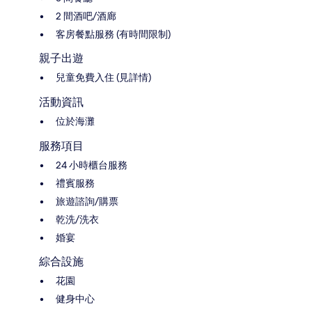
2 間酒吧/酒廊
客房餐點服務 (有時間限制)
親子出遊
兒童免費入住 (見詳情)
活動資訊
位於海灘
服務項目
24 小時櫃台服務
禮賓服務
旅遊諮詢/購票
乾洗/洗衣
婚宴
綜合設施
花園
健身中心