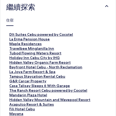
繼續探索
住宿
D
Dlt Suites Cebu powered by Cocotel
l
L
La Erma Pension House
t
a
M
Maple Residences
S
E
a
T
Travelbee Minglanilla Inn
u
r
p
r
T
Tubod Flowing Waters Resort
i
m
l
a
u
H
Holiday Inn Cebu City by IHG
t
a
e
v
b
o
H
Hidden Valley Organic Farm Resort
e
P
R
e
o
l
i
B
Bayfront Hotel Cebu - North Reclamation
s
e
e
l
d
i
d
a
L
La Joya Farm Resort & Spa
C
n
s
b
F
d
d
y
a
T
Tampus Staycation Rental Cebu
e
s
i
e
l
a
e
f
J
a
G
G&R Carcar Property
b
i
d
e
o
y
n
r
o
m
&
C
Casa Talisay Sleeps 6 With Garage
u
o
e
M
w
I
V
o
y
p
R
a
T
The Ranch Resort Cebu powered by Cocotel
p
n
n
i
i
n
a
n
a
u
C
s
h
M
Mandarin Plaza Hotel
o
H
c
n
n
n
l
t
F
s
a
a
e
a
H
Hidden Valley Mountain and Wavepool Resort
w
o
e
g
g
C
l
H
a
S
r
T
R
n
i
A
Acapulco Resort & Suites
e
u
s
l
W
e
e
o
r
t
c
a
a
d
d
c
F
Fili Hotel Cebu
r
s
的
a
a
b
y
t
m
a
a
l
n
a
d
a
i
M
Mayana