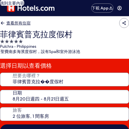
跳到主要內容
下載 App
查看所有住宿
菲律賓普克拉度假村
5.0
Pulchra - Philippines
星
聖費南多海濱度假村，設有Spa和室外游泳池
級
住
選擇日期以查看價格
宿
想要去哪裡？
日期
旅客