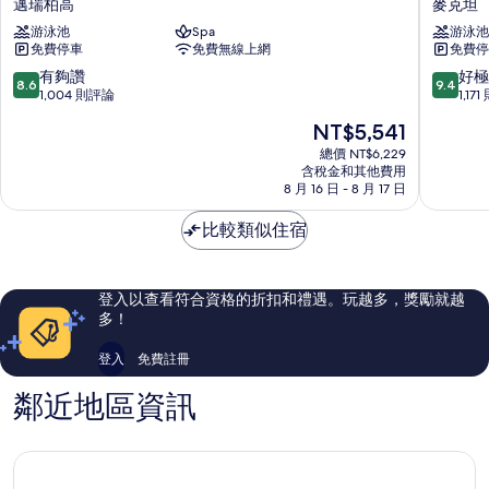
邁瑞柏高
麥克坦
水
麥
游泳池
Spa
游泳池
上
克
免費停車
免費無線上網
免費停
樂
坦
園
島
8.6
9.4
有夠讚
好極
8.6
9.4
渡
香
分，
分，
1,004 則評論
1,17
假
格
滿
滿
現
NT$5,541
村
里
分
分
在
邁
拉
10
10
總價 NT$6,229
價
瑞
含稅金和其他費用
麥
分，
分，
格
8 月 16 日 - 8 月 17 日
柏
克
有
好
為
高
坦
夠
極
NT$5,541
比較類似住宿
讚，
了，
1,004
1,171
則
則
評
評
登入以查看符合資格的折扣和禮遇。玩越多，獎勵就越
論
論
多！
登入
免費註冊
鄰近地區資訊