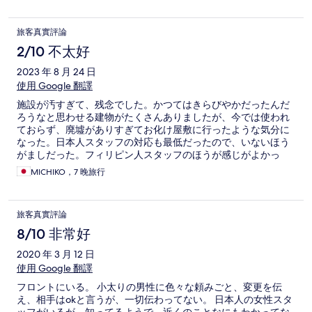
手洗いの水が流れないことがあったり、シャワーの水圧が人に
よっては弱く感じるなど、所々で改善点もあるのが現状です。
旅客真實評論
施設周辺のエリアにおいては、正直何もなく、ショッピングや
アクティビティができる場所まではかなり遠いです。 ここはプ
2/10 不太好
ルクラ唯一の目立つ難点です。 ただ、ハネムーン旅行や大人旅
2023 年 8 月 24 日
など、ゆったり落ち着いた空間を求める方にとっては適してい
るかもしれません。 最後にチコ(まちこ？)ちゃんというヌコが
使用 Google 翻譯
おりますが、この子は超絶可愛いです。 ぜひ一度触れ合ってみ
施設が汚すぎて、残念でした。かつてはきらびやかだったんだ
てください！
ろうなと思わせる建物がたくさんありましたが、今では使われ
ておらず、廃墟がありすぎてお化け屋敷に行ったような気分に
なった。日本人スタッフの対応も最低だったので、いないほう
がましだった。フィリピン人スタッフのほうが感じがよかっ
た。二度と行きません、あんなホテル。
MICHIKO，7 晚旅行
旅客真實評論
8/10 非常好
2020 年 3 月 12 日
使用 Google 翻譯
フロントにいる。 小太りの男性に色々な頼みごと、変更を伝
え、相手はokと言うが、一切伝わってない。 日本人の女性スタ