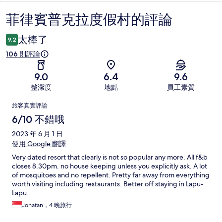
菲律賓普克拉度假村的評論
評
論
太棒了
9.2
106 則評論
9.0
6.4
9.6
整潔度
地點
員工素質
評
旅客真實評論
論
6/10 不錯哦
2023 年 6 月 1 日
使用 Google 翻譯
Very dated resort that clearly is not so popular any more. All f&b
closes 8.30pm. no house keeping unless you explicitly ask. A lot
of mosquitoes and no repellent. Pretty far away from everything
worth visiting including restaurants. Better off staying in Lapu-
Lapu.
Jonatan，4 晚旅行