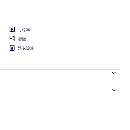
、熨斗/熨衣板、免費無線上網、床單
可停車
餐廳
洗衣設施