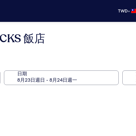
•
TWD
n CKS 飯店
日期