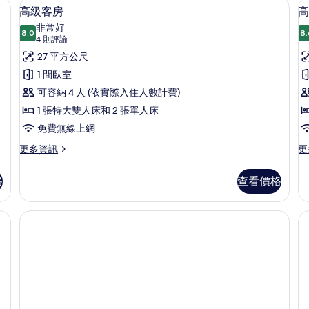
免費無線上網、床單
的
高級客房 | 遮光布/窗簾、熨斗/熨衣
顯
8
房,
1
高級客房
高
所
示
2
張
非常好
張
8.0
特
8.
有
8.0 分，滿分 10 分
高
(4
4 則評論
單
大
則
相
級
27 平方公尺
人
雙
評
床
人
片
客
1 間臥室
的
床
論)
房
可容納 4 人 (依實際入住人數計費)
房
詳
的
情
詳
2
的
1 張特大雙人床和 2 張單人床
情
所
免費無線上網
有
更
更
更多資訊
更
多
多
相
高
高
格
查看價格
片
級
級
客
客
房
房,
免費無線上網、床單
的
2
詳
張
情
單
人
床
的
詳