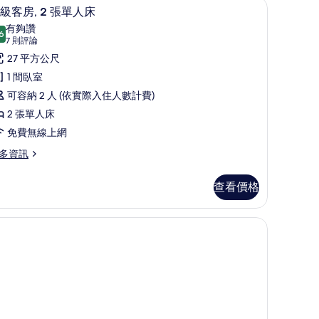
板、免費無線上網、床單
床
遮光布/窗簾、熨斗/熨衣板、免費無線上網、
顯
6
級客房, 2 張單人床
的
示
有夠讚
6
所
8.6 分，滿分 10 分
高
(7
7 則評論
則
有
級
27 平方公尺
評
相
客
1 間臥室
論)
片
,
可容納 2 人 (依實際入住人數計費)
2 張單人床
張
免費無線上網
單
多資訊
人
床
查看價格
的
所
有
相
片