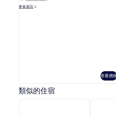
床
更
更多資訊
多
房
標
的
準
特
所
大
有
床
房
相
的
片
詳
情
查看價
類似的住宿
悉尼機場宜必思快捷飯店
雪梨機場飯店