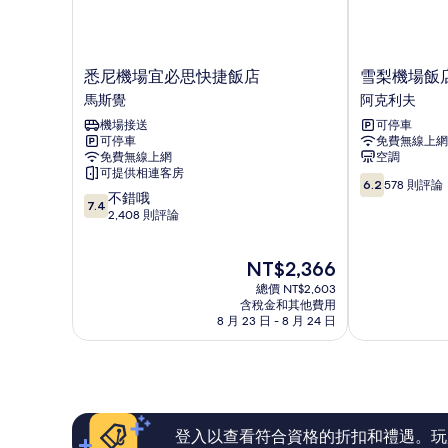
悉
雪
悉尼機場宜必思快捷飯店
雪梨機場飯
尼
梨
馬斯覺
阿克利夫
機
機
機場接送
可停車
場
場
可停車
免費無線上網
宜
飯
免費無線上網
空調
必
店
可提供相連客房
6.2
思
阿
6.2
578 則評論
7.4
不錯哦
分，
快
克
7.4
分，
2,408 則評論
滿
捷
利
滿
分
飯
夫
分
10，
店
現
NT$2,366
10
578
馬
在
分，
則
斯
總價 NT$2,603
價
不
含稅金和其他費用
評
覺
格
8 月 23 日 - 8 月 24 日
錯
論
為
哦，
NT$2,366
2,408
則
評
論
登入以查看符合資格的折扣和禮遇。玩