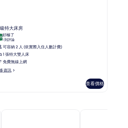
級特大床房
好極了
.0
10.0 分，滿分 10 分
(1
1 則評論
則
可容納 2 人 (依實際入住人數計費)
評
1 張特大雙人床
論)
免費無線上網
多資訊
查看價格
宜必思雪梨機場飯店
斯坦福德廣場雪梨機場