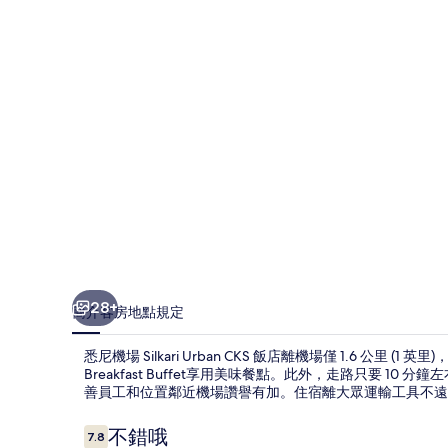
Urban
CKS
飯
店
的
相
片
集
28+
簡介
客房
地點
規定
悉尼機場 Silkari Urban CKS 飯店離機場僅 1.6 公
Breakfast Buffet享用美味餐點。此外，走路只要 
善員工和位置鄰近機場讚譽有加。住宿離大眾運輸工具不遠，
評
不錯哦
7.8
7.8 分，滿分 10 分，