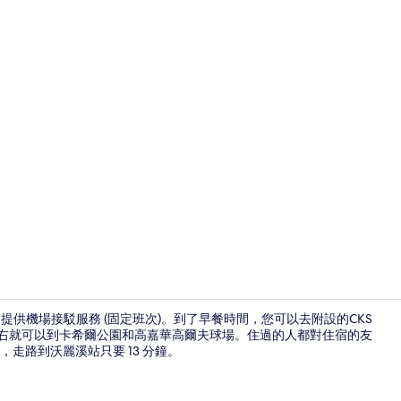
接待櫃台
里 (1 英里)，提供機場接駁服務 (固定班次)。到了早餐時間，您可以去附設的CKS
10 分鐘左右就可以到卡希爾公園和高嘉華高爾夫球場。住過的人都對住宿的友
走路到沃麗溪站只要 13 分鐘。
遮光布/窗簾