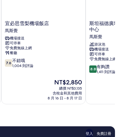
宜
斯
宜必思雪梨機場飯店
斯坦福德廣場雪梨機
必
坦
中心
馬斯覺
思
福
馬斯覺
機場接送
雪
德
可停車
梨
廣
游泳池
免費無線上網
機場接送
機
場
餐廳
可停車
場
雪
免費無線上網
7.6
不錯哦
飯
梨
7.6
分，
1,004 則評論
8.8
店
機
有夠讚
8.8
滿
分，
馬
場
1,411 則評論
分
滿
斯
飯
現
NT$2,850
10
分
覺
店
在
分，
10
總價 NT$3,135
及
價
不
含稅金和其他費用
分，
會
格
8 月 16 日 - 8 月 17 日
8 月
錯
有
議
為
哦，
夠
中
NT$2,850
1,004
讚，
心
則
1,411
馬
評
則
斯
論
評
覺
論
登入
免費註冊