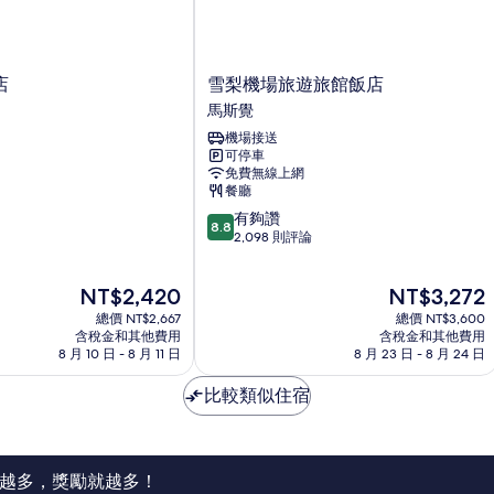
雪
店
雪梨機場旅遊旅館飯店
梨
馬斯覺
機
機場接送
場
可停車
旅
免費無線上網
遊
餐廳
旅
8.8
有夠讚
館
8.8
分，
2,098 則評論
飯
滿
店
分
馬
現
現
NT$2,420
NT$3,272
10
斯
在
在
分，
總價 NT$2,667
覺
總價 NT$3,600
價
價
有
含稅金和其他費用
含稅金和其他費用
格
格
8 月 10 日 - 8 月 11 日
8 月 23 日 - 8 月 24 日
夠
為
為
讚，
NT$2,420
NT$3,272
比較類似住宿
2,098
則
評
論
越多，獎勵就越多！