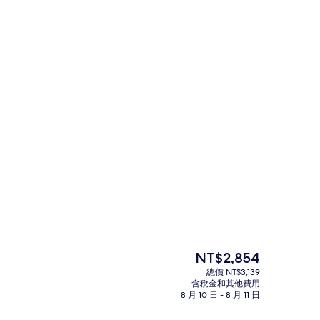
每日付費供應全套早餐
目
NT$2,854
前
總價 NT$3,139
的
含稅金和其他費用
、熨斗/熨衣板、免費無線上網、床單
外觀
價
8 月 10 日 - 8 月 11 日
格
是