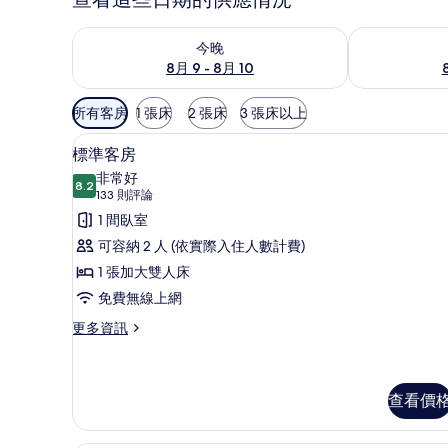
查看今晚 (8月 9 - 8月 10) 的供應情況
查看明天 (8月 1
今晚
8月 9 - 8月 10
可
所有客房
1 張床
2 張床
3 張床以上
用
標準客房 | 遮光布/窗簾、熨
顯
的
5
標準客房
示
客
非常好
8.2
房
8.2 分，滿分 10 分
標
(133
133 則評論
篩
則
準
1 間臥室
選
評
客
可容納 2 人 (依實際入住人數計費)
條
論)
房
1 張加大雙人床
件
的
免費無線上網
所
更
更多資訊
多
有
標
相
準
客
查看價
片
房
的