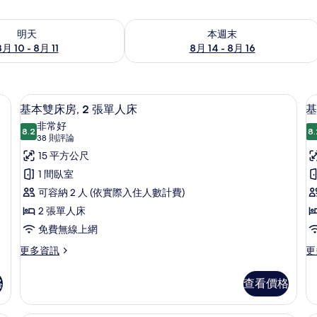
0 - 8月 11) 的供應情況
查看本週末 (8月 14 - 8月 16) 的供應情
明天
本週末
8月 10 - 8月 11
8月 14 - 8月 16
斗/熨衣板、免費無線上網、床單
遮光布/窗簾、熨斗/熨衣板、免費無線
顯
5
基本雙床房, 2 張單人床
基
示
非常好
8.2
8.
8.2 分，滿分 10 分
基
(38
38 則評論
則
本
15 平方公尺
評
雙
1 間臥室
論)
床
可容納 2 人 (依實際入住人數計費)
房
1
房,
2 張單人床
2
免費無線上網
張
更
更
更多資訊
更
多
多
單
基
基
人
格
查看價格
本
本
床
雙
客
床
房,