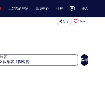
上架您的房源
說明中心
行程
登入
分享
儲存
旅客
搜尋