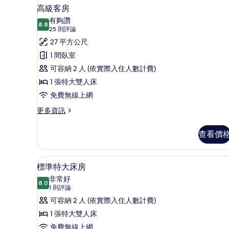
遮光布/窗簾、熨斗/熨衣板、
顯
詳
7
高級客房
情
示
有夠讚
8.8
8.8 分，滿分 10 分
高
(25
25 則評論
則
級
27 平方公尺
評
客
1 間臥室
論)
房
可容納 2 人 (依實際入住人數計費)
的
1 張特大雙人床
所
免費無線上網
有
更
更多資訊
多
相
高
查看價
片
級
客
房
遮光布/窗簾、熨斗/熨衣板、
顯
1
的
標準特大床房
示
詳
非常好
情
8.0
8.0 分，滿分 10 分
標
(1
1 則評論
則
準
可容納 2 人 (依實際入住人數計費)
評
特
1 張特大雙人床
論)
大
免費無線上網