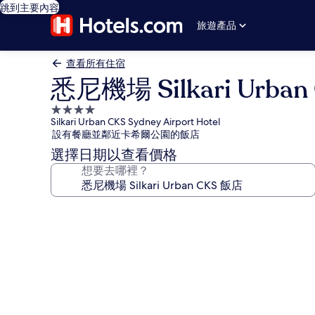
跳到主要內容
旅遊產品
查看所有住宿
悉尼機場 Silkari Urba
4.0
Silkari Urban CKS Sydney Airport Hotel
星
設有餐廳並鄰近卡希爾公園的飯店
級
選擇日期以查看價格
住
想要去哪裡？
宿
悉
尼
機
場
Silkari