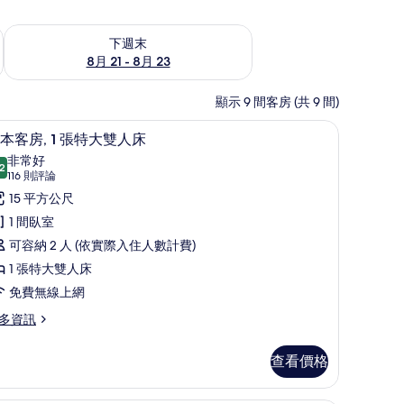
況
查看下週末 (8月 21 - 8月 23) 的供應情況
下週末
8月 21 - 8月 23
顯示 9 間客房 (共 9 間)
上網、床單
基本客房, 1 張特大雙人床 | 遮光布/窗簾、
顯
4
本客房, 1 張特大雙人床
示
非常好
2
8.2 分，滿分 10 分
基
(116
116 則評論
則
本
15 平方公尺
評
客
1 間臥室
論)
,
可容納 2 人 (依實際入住人數計費)
1 張特大雙人床
張
免費無線上網
特
多資訊
大
雙
查看價格
人