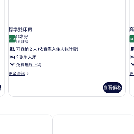
情
標準雙床房
高
非常好
8.0
10
8.0 分，滿分 10 分
(1
1 則評論
則
可容納 2 人 (依實際入住人數計費)
評
2 張單人床
論)
免費無線上網
更
更
更多資訊
更
多
多
標
高
格
查看價格
準
級
雙
特
床
大
房
床
的
房
詳
的
雪梨機場旅遊旅館飯店
情
詳
情