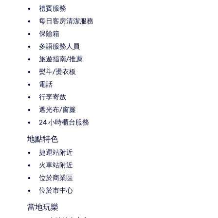
禮賓服務
每日客房清潔服務
保險箱
多語服務人員
旅遊指南/推薦
熨斗/燙衣板
電話
行李寄放
遮光布/窗簾
24 小時櫃台服務
地點特色
捷運站附近
火車站附近
位於商業區
位於市中心
當地玩樂