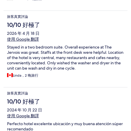
旅客真實評論
10/10 好極了
2026 年 4 月 18 日
使用 Google 翻譯
Stayed in a two bedroom suite. Overall experience at The
Jervois was great. Staffs at the front desk were helpful. Location
of the hotel is very central, many restaurants and cafes nearby,
conveniently located. Only wished the washer and dryer in the
unit can be wash and dry in one cycle.
Linda，2 晚旅行
旅客真實評論
10/10 好極了
2024 年 10 月 22 日
使用 Google 翻譯
Perfecto hotel excelente ubicación y muy buena atención súper
recomendado