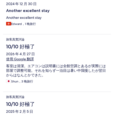
2024 年 12 月 30 日
Another excellent stay
Another excellent stay
Edward，1 晚旅行
旅客真實評論
10/10 好極了
2026 年 4 月 27 日
使用 Google 翻譯
客室は清潔。エアコンは説明書には全館空調とあるが実際には
部屋で調整可能。それを知らず一泊目は暑い中我慢したが翌日
からはなんとかできた。
Shun，3 晚旅行
旅客真實評論
10/10 好極了
2025 年 2 月 5 日