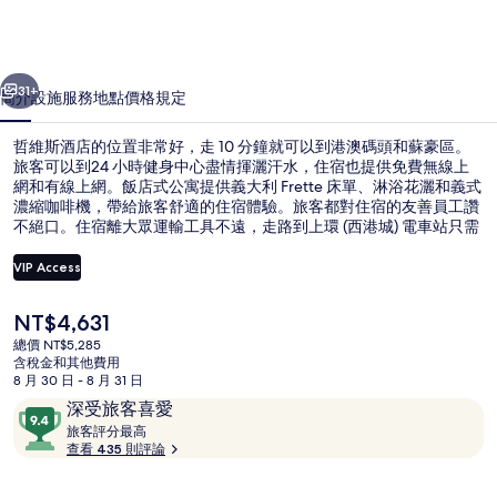
的
相
一個
下一個
片
31+
簡介
設施服務
地點
價格
規定
集
哲維斯酒店的位置非常好，走 10 分鐘就可以到港澳碼頭和蘇豪區。
旅客可以到24 小時健身中心盡情揮灑汗水，住宿也提供免費無線上
網和有線上網。飯店式公寓提供義大利 Frette 床單、淋浴花灑和義式
濃縮咖啡機，帶給旅客舒適的住宿體驗。旅客都對住宿的友善員工讚
不絕口。住宿離大眾運輸工具不遠，走路到上環 (西港城) 電車站只需
要 3 分鐘，到上環 (西港城) 電車總站也只要 3 分鐘。
VIP Access
目
NT$4,631
外觀
前
總價 NT$5,285
的
含稅金和其他費用
價
8 月 30 日 - 8 月 31 日
格
評
9.4
深受旅客喜愛
是
論
旅
分，
旅客評分最高
NT$4,631
客
查看 435 則評論
滿
評
分
分