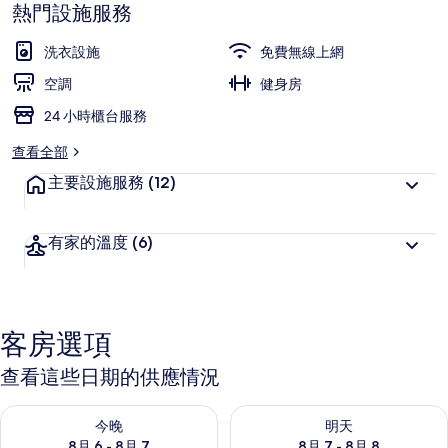
10，
熱門設施服務
最
深
高
受
洗衣設施
免費無線上網
旅
空調
健身房
客
24 小時櫃台服務
喜
愛
查看全部
主要設施服務
(12)
有家的溫度
(6)
客房選項
查看這些日期的供應情況
查看今晚 (8月 6 - 8月 7) 的供應情況
查看明天 (8月 7 - 8月 8) 的
今晚
明天
8月 6 - 8月 7
8月 7 - 8月 8