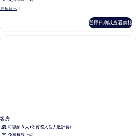
的
所
更
更多資訊
多
有
One
選擇日期以查看價格
相
Bedroom
Suite
片
的
詳
情
客房
可容納 8 人 (依實際入住人數計費)
免費無線上網