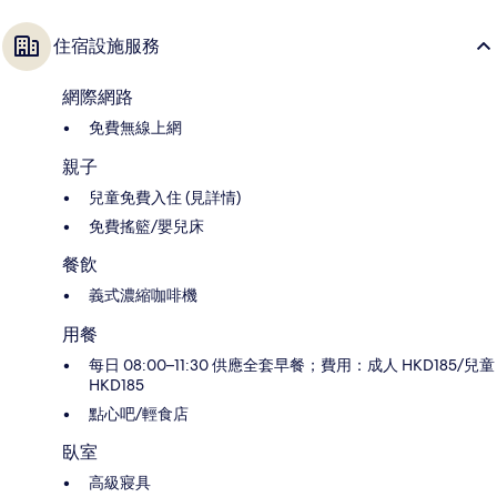
住宿設施服務
網際網路
免費無線上網
親子
兒童免費入住 (見詳情)
免費搖籃/嬰兒床
餐飲
義式濃縮咖啡機
用餐
每日 08:00–11:30 供應全套早餐；費用：成人 HKD185/兒童
HKD185
點心吧/輕食店
臥室
高級寢具