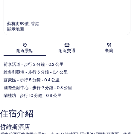
蘇杭街89號, 香港
顯示地圖
地圖
附近景點
附近交通
餐廳
荷李活道
- 步行 2 分鐘
- 0.2 公里
維多利亞港
- 步行 5 分鐘
- 0.4 公里
蘇豪區
- 步行 5 分鐘
- 0.4 公里
國際金融中心
- 步行 9 分鐘
- 0.8 公里
蘭桂坊
- 步行 10 分鐘
- 0.8 公里
住宿介紹
哲維斯酒店