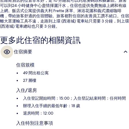
哲維斯酒店的位置非常好，走 10 分鐘就可以到港澳碼頭和蘇豪區。旅客
可以到24 小時健身中心盡情揮灑汗水，住宿也提供免費無線上網和有線
上網。飯店式公寓提供義大利 Frette 床單、淋浴花灑和義式濃縮咖啡
機，帶給旅客舒適的住宿體驗。旅客都對住宿的友善員工讚不絕口。住宿
離大眾運輸工具不遠，走路到上環 (西港城) 電車站只需要 3 分鐘，到上環
(西港城) 電車總站也只要 3 分鐘。
更多此住宿的相關資訊
住宿摘要
住宿規模
49 間出租公寓
27 層樓
入住/退房
入住登記開始時間：15:00；入住登記結束時間：任何時間
辦理入住手續的最低年齡：18 歲
退房時間：12:00
入住特別注意事項