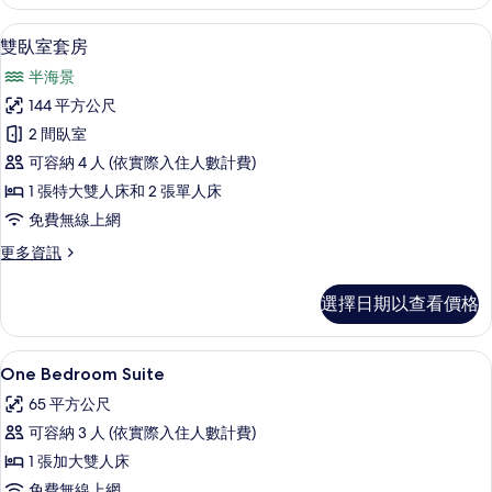
室
片
套
雙臥室套房 | 客廳 | LED 液晶電視
顯
14
房
雙臥室套房
示
的
半海景
詳
雙
情
144 平方公尺
臥
2 間臥室
室
可容納 4 人 (依實際入住人數計費)
套
1 張特大雙人床和 2 張單人床
房
免費無線上網
的
更
更多資訊
所
多
有
雙
選擇日期以查看價格
臥
相
室
片
套
義大利 Frette 床單、高級寢具、羽
顯
6
房
One Bedroom Suite
示
的
65 平方公尺
詳
One
情
可容納 3 人 (依實際入住人數計費)
Bedroom
1 張加大雙人床
Suite
免費無線上網