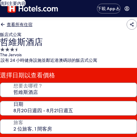
跳到主要內容
下載 App
查看所有住宿
飯店式公寓
哲維斯酒店
3.5
The Jervois
星
設有 24 小時健身設施並鄰近港澳碼頭的飯店式公寓
級
住
選擇日期以查看價格
宿
想要去哪裡？
日期
旅客