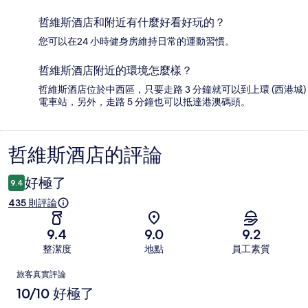
哲維斯酒店和附近有什麼好看好玩的？
您可以在24 小時健身房維持日常的運動習慣。
哲維斯酒店附近的環境怎麼樣？
哲維斯酒店位於中西區，只要走路 3 分鐘就可以到上環 (西港城)
電車站，另外，走路 5 分鐘也可以抵達港澳碼頭。
哲維斯酒店的評論
評
論
好極了
9.4
435 則評論
9.4
9.0
9.2
整潔度
地點
員工素質
評
旅客真實評論
論
10/10 好極了