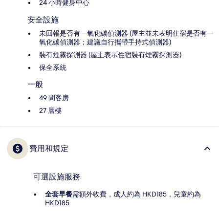
24 小時健身中心
安全設施
未回報是否有一氧化碳偵測器 (屋主並未表明住宿是否有一
氧化碳偵測器；建議自行攜帶手持式偵測器)
裝有煙霧探測器 (屋主表示住宿裝有煙霧探測器)
保全系統
一般
49 間客房
27 層樓
費用和規定
可選設施服務
全套早餐
需額外收費，成人約為 HKD185，兒童約為
HKD185