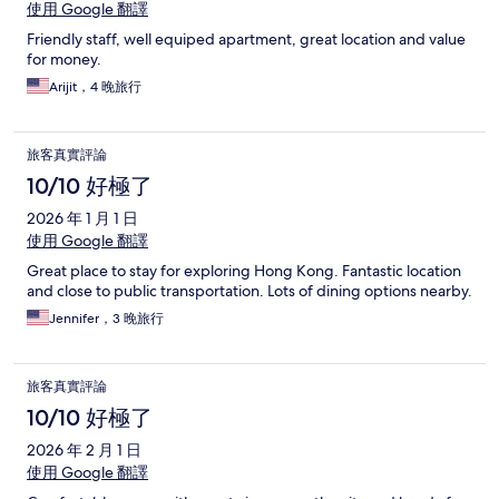
使用 Google 翻譯
Friendly staff, well equiped apartment, great location and value
for money.
Arijit，4 晚旅行
旅客真實評論
10/10 好極了
2026 年 1 月 1 日
使用 Google 翻譯
Great place to stay for exploring Hong Kong. Fantastic location
and close to public transportation. Lots of dining options nearby.
Jennifer，3 晚旅行
旅客真實評論
10/10 好極了
2026 年 2 月 1 日
使用 Google 翻譯