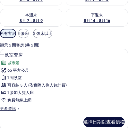
查看本週末 (8月 7 - 8月 9) 的供應情況
查看下週末 (8月 14 - 8月 16)
本週末
下週末
8月 7 - 8月 9
8月 14 - 8月 16
可
所有客房
1 張床
3 張床以上
用
的
顯示 5 間客房 (共 5 間)
客
一臥室套房 | 義大利 Frette 床單
顯
13
一臥室套房
房
示
篩
城市景
一
選
65 平方公尺
臥
條
1 間臥室
室
件
可容納 3 人 (依實際入住人數計費)
套
1 張加大雙人床
房
免費無線上網
的
更
更多資訊
所
多
有
一
選擇日期以查看價格
臥
相