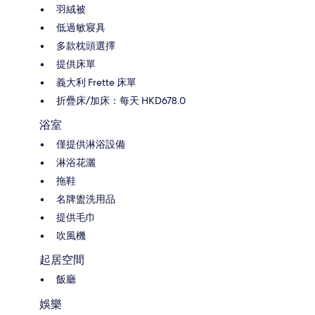
羽絨被
低過敏寢具
多款枕頭選擇
提供床單
義大利 Frette 床單
折疊床/加床：每天 HKD678.0
浴室
僅提供淋浴設備
淋浴花灑
拖鞋
名牌盥洗用品
提供毛巾
吹風機
起居空間
飯廳
娛樂