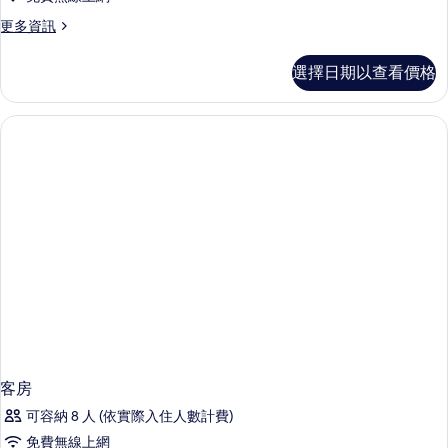
更
更多資訊
多
客
選擇日期以查看價格
房
的
詳
情
客房
可容納 8 人 (依實際入住人數計費)
免費無線上網