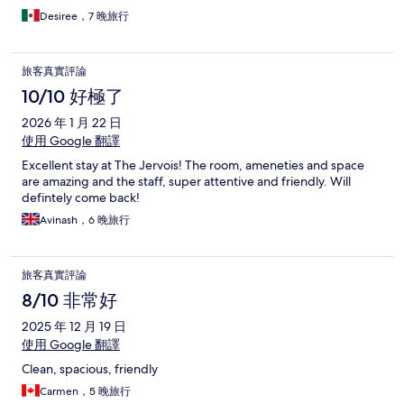
Desiree，7 晚旅行
旅客真實評論
10/10 好極了
2026 年 1 月 22 日
使用 Google 翻譯
Excellent stay at The Jervois! The room, ameneties and space
are amazing and the staff, super attentive and friendly. Will
defintely come back!
Avinash，6 晚旅行
旅客真實評論
8/10 非常好
2025 年 12 月 19 日
使用 Google 翻譯
Clean, spacious, friendly
Carmen，5 晚旅行