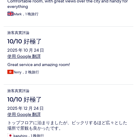
Comfortable room, with great views over the city and handy for
everything
Mark，1 晚旅行
旅客真實評論
10/10 好極了
2025 年 10 月 24 日
使用 Google 翻譯
Great service and amazing room!
Terry，2 晚旅行
旅客真實評論
10/10 好極了
2025 年 12 月 24 日
使用 Google 翻譯
トップフロアに泊まりましたが、ビックリするほど広々とした
場所で景観も良かったです。
kazuhiro，1 晚旅行