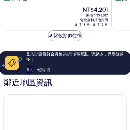
摩
環
滿
滿
現
NT$4,201
庭
酒
分
分
在
酒
店
10
10
總價 NT$4,747
價
店
含稅金和其他費用
中
分，
分，
格
8 月 18 日 - 8 月 19 日
中
西
好
有
為
西
區
極
夠
NT$4,201
比較類似住宿
區
了，
讚，
170
2,399
則
則
評
評
登入以查看符合資格的折扣和禮遇。玩越多，獎勵就越
論
論
多！
登入
免費註冊
鄰近地區資訊