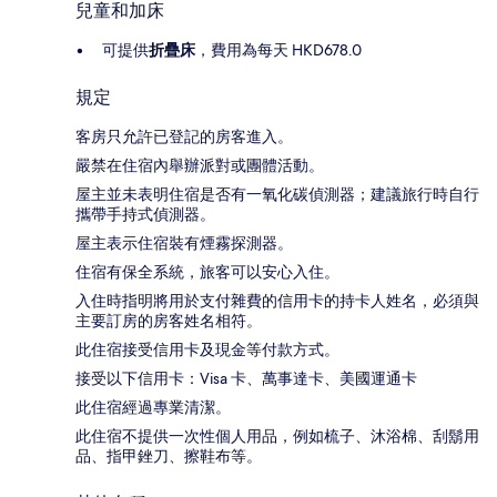
兒童和加床
可提供
折疊床
，費用為每天 HKD678.0
規定
客房只允許已登記的房客進入。
嚴禁在住宿內舉辦派對或團體活動。
屋主並未表明住宿是否有一氧化碳偵測器；建議旅行時自行
攜帶手持式偵測器。
屋主表示住宿裝有煙霧探測器。
住宿有保全系統，旅客可以安心入住。
入住時指明將用於支付雜費的信用卡的持卡人姓名，必須與
主要訂房的房客姓名相符。
此住宿接受信用卡及現金等付款方式。
接受以下信用卡：Visa 卡、萬事達卡、美國運通卡
此住宿經過專業清潔。
此住宿不提供一次性個人用品，例如梳子、沐浴棉、刮鬍用
品、指甲銼刀、擦鞋布等。