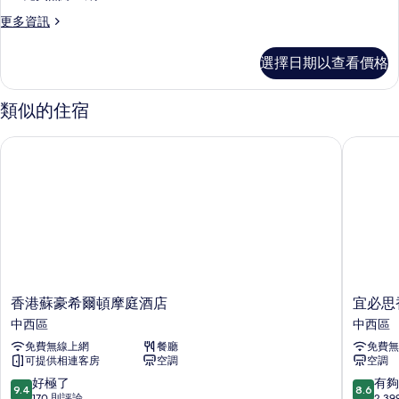
更
更多資訊
多
客
選擇日期以查看價格
房
的
詳
類似的住宿
情
香港蘇豪希爾頓摩庭酒店
宜必思香
香
宜
香港蘇豪希爾頓摩庭酒店
宜必思
港
必
中西區
中西區
蘇
思
免費無線上網
餐廳
免費無
豪
香
可提供相連客房
空調
空調
希
港
爾
中
9.4
8.6
好極了
有夠
9.4
8.6
頓
上
分，
分，
170 則評論
2,3