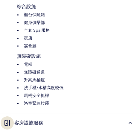
綜合設施
櫃台保險箱
健身俱樂部
全套 Spa 服務
夜店
宴會廳
無障礙設施
電梯
無障礙通道
升高馬桶座
洗手槽/水槽高度較低
馬桶安全抓桿
浴室緊急拉繩
客房設施服務