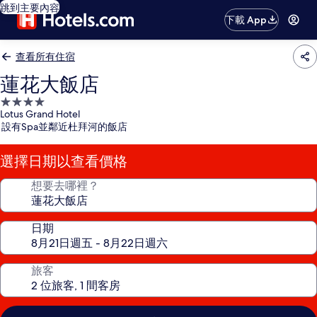
跳到主要內容
下載 App
查看所有住宿
蓮花大飯店
4.0
Lotus Grand Hotel
星
設有Spa並鄰近杜拜河的飯店
級
住
選擇日期以查看價格
宿
想要去哪裡？
日期
旅客