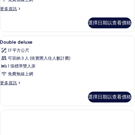
或
更
更多資訊
雙
多
床
豪
選擇日期以查看價格
華
房
雙
的
人
迷你吧、客房內保險箱、書桌、筆電工
顯
1
或
Double deluxe
所
示
雙
有
17 平方公尺
床
Double
房
相
可容納 3 人 (依實際入住人數計費)
deluxe
的
片
1 張標準雙人床
的
詳
情
免費無線上網
所
更
更多資訊
有
多
相
Double
選擇日期以查看價格
deluxe
片
的
詳
情