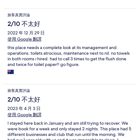
旅客真實評論
2/10 不太好
2022 年 12 月 29 日
使用 Google 翻譯
this place needs a complete look at its management and
operations. toilets atrocious, maintenance next to nil. no towels
in both rooms i hired. had to call 3 times to get the flush done
and twice for toilet paper!! go figure.
旅客真實評論
2/10 不太好
2023 年 4 月 3 日
使用 Google 翻譯
I stayed here back in January and am still trying to recover. We
were book for a week and only stayed 2 nights. This place had 5
different businesses and club that run until the morning. We
had our 1 year old with us and it was impossible to sleep. I