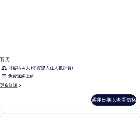
客房
可容納 4 人 (依實際入住人數計費)
免費無線上網
更
更多資訊
多
客
選擇日期以查看價格
房
的
詳
情