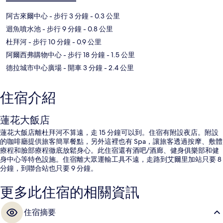
阿古來爾中心
- 步行 3 分鐘
- 0.3 公里
迴魚噴水池
- 步行 9 分鐘
- 0.8 公里
杜拜河
- 步行 10 分鐘
- 0.9 公里
阿爾西弗購物中心
- 步行 18 分鐘
- 1.5 公里
德拉城市中心廣場
- 開車 3 分鐘
- 2.4 公里
住宿介紹
蓮花大飯店
蓮花大飯店離杜拜河不算遠，走 15 分鐘可以到。住宿有附設夜店。附設
的咖啡廳提供旅客簡單餐點，另外這裡也有 Spa，讓旅客透過按摩、敷體
療程和臉部療程徹底放鬆身心。此住宿還有酒吧/酒廊、健身俱樂部和健
身中心等特色設施。住宿離大眾運輸工具不遠，走路到艾爾里加站只要 8
分鐘，到聯合站也只要 9 分鐘。
更多此住宿的相關資訊
住宿摘要