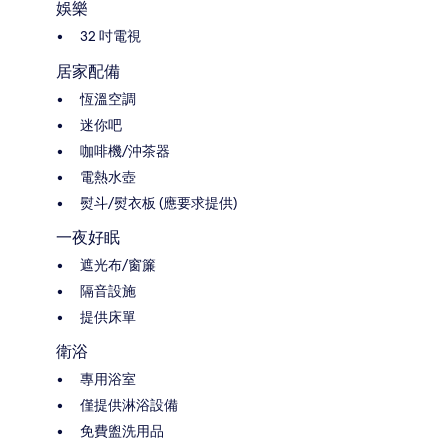
娛樂
32 吋電視
居家配備
恆溫空調
迷你吧
咖啡機/沖茶器
電熱水壺
熨斗/熨衣板 (應要求提供)
一夜好眠
遮光布/窗簾
隔音設施
提供床單
衛浴
專用浴室
僅提供淋浴設備
免費盥洗用品