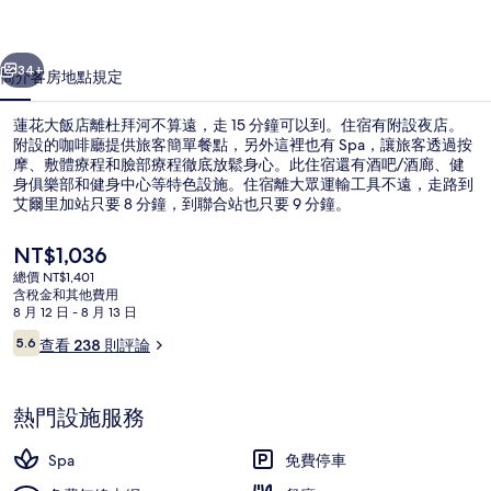
相
一個
下一個
片
34+
簡介
客房
地點
規定
集
蓮花大飯店離杜拜河不算遠，走 15 分鐘可以到。住宿有附設夜店。
附設的咖啡廳提供旅客簡單餐點，另外這裡也有 Spa，讓旅客透過按
摩、敷體療程和臉部療程徹底放鬆身心。此住宿還有酒吧/酒廊、健
身俱樂部和健身中心等特色設施。住宿離大眾運輸工具不遠，走路到
艾爾里加站只要 8 分鐘，到聯合站也只要 9 分鐘。
目
NT$1,036
前
總價 NT$1,401
的
含稅金和其他費用
大廳休息區
價
8 月 12 日 - 8 月 13 日
格
評
5.6
查看 238 則評論
是
5.6 分，滿分 10 分，
論
NT$1,036
熱門設施服務
Spa
免費停車