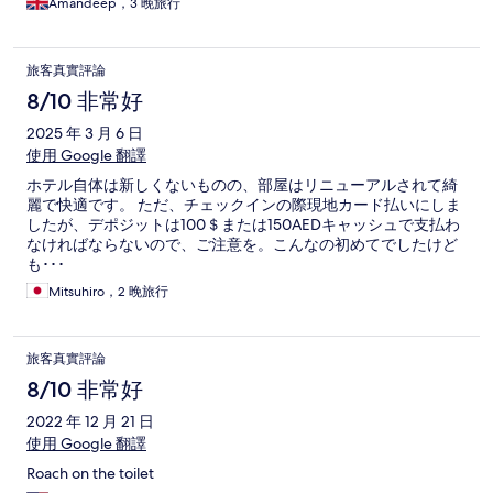
Amandeep，3 晚旅行
旅客真實評論
8/10 非常好
2025 年 3 月 6 日
使用 Google 翻譯
ホテル自体は新しくないものの、部屋はリニューアルされて綺
麗で快適です。 ただ、チェックインの際現地カード払いにしま
したが、デポジットは100＄または150AEDキャッシュで支払わ
なければならないので、ご注意を。こんなの初めてでしたけど
も･･･
Mitsuhiro，2 晚旅行
旅客真實評論
8/10 非常好
2022 年 12 月 21 日
使用 Google 翻譯
Roach on the toilet