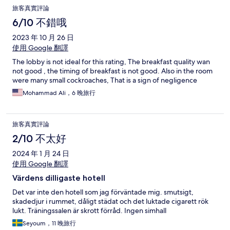
旅客真實評論
6/10 不錯哦
2023 年 10 月 26 日
使用 Google 翻譯
The lobby is not ideal for this rating, The breakfast quality wan
not good , the timing of breakfast is not good. Also in the room
were many small cockroaches, That is a sign of negligence
Mohammad Ali，6 晚旅行
旅客真實評論
2/10 不太好
2024 年 1 月 24 日
使用 Google 翻譯
Värdens dilligaste hotell
Det var inte den hotell som jag förväntade mig. smutsigt,
skadedjur i rummet, dåligt städat och det luktade cigarett rök
lukt. Träningssalen är skrott förråd. Ingen simhall
Seyoum，11 晚旅行