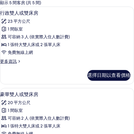
的
顯示 5 間客房 (共 5 間)
客
迷你吧、客房內保險箱、書桌、筆電工
顯
5
行政雙人或雙床房
房
示
篩
23 平方公尺
行
選
1 間臥室
政
條
可容納 3 人 (依實際入住人數計費)
雙
件
1 張特大雙人床或 2 張單人床
人
免費無線上網
或
更
更多資訊
雙
多
床
行
選擇日期以查看價格
政
房
雙
的
人
迷你吧、客房內保險箱、書桌、筆電工
顯
5
或
豪華雙人或雙床房
所
示
雙
有
20 平方公尺
床
豪
房
相
1 間臥室
華
的
片
可容納 2 人 (依實際入住人數計費)
詳
雙
情
1 張特大雙人床或 2 張單人床
人
免費無線上網