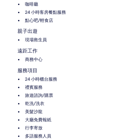
咖啡廳
24 小時客房餐點服務
點心吧/輕食店
親子出遊
現場救生員
遠距工作
商務中心
服務項目
24 小時櫃台服務
禮賓服務
旅遊諮詢/購票
乾洗/洗衣
美髮沙龍
大廳免費報紙
行李寄放
多語服務人員