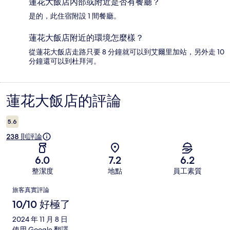
蓮花大飯店內部或附近是否有餐廳？
是的，此住宿附設 1 間餐廳。
蓮花大飯店附近的環境怎麼樣？
從蓮花大飯店走路只要 8 分鐘就可以到艾爾里加站，另外走 10
分鐘還可以到杜拜河。
蓮花大飯店的評論
評
論
5.6
238 則評論
6.0
7.2
6.2
整潔度
地點
員工素質
評
旅客真實評論
論
10/10 好極了
2024 年 11 月 8 日
使用 Google 翻譯