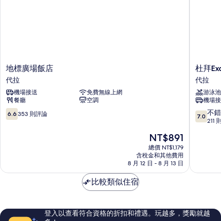
地
杜
地標廣場飯店
杜拜Ex
標
拜
代拉
代拉
廣
Excelsio
機場接送
免費無線上網
游泳池
場
市
餐廳
空調
機場接
飯
中
店
心
6.6
7.0
不錯
6.6
353 則評論
7.0
代
飯
分，
分，
211
拉
店
滿
滿
現
NT$891
代
分
分
在
拉
10，
10
總價 NT$1,179
價
含稅金和其他費用
353
分，
格
8 月 12 日 - 8 月 13 日
則
不
為
評
錯
NT$891
比較類似住宿
論
哦，
211
則
評
登入以查看符合資格的折扣和禮遇。玩越多，獎勵就越
論