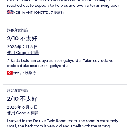
reached out to Expedia to help us and even after arriving back
to the UK and sending them an email still no response. People
NESHIA ANTHONETTE，7 晚旅行
smoke inside the property and you can smell it in your room. The
room and hotel is dirty ,the images on the website they are not
same. This place needs to shut down for a full refurbishment.
旅客真實評論
Small flies keep touching you. I’m happy to upload my images.
2/10 不太好
2026 年 2 月 6 日
使用 Google 翻譯
7. Katta bulunan odaya asiri ses geliyordu. Yakin cevrede ve
otelde disko sesi surekli geliyordu
Aziz，4 晚旅行
旅客真實評論
2/10 不太好
2023 年 6 月 3 日
使用 Google 翻譯
I stayed in the Deluxe Twin Room room, the room is extremely
small, the bathroom is very old and smells with the strong