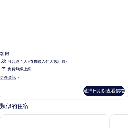
客房
可容納 4 人 (依實際入住人數計費)
免費無線上網
更
更多資訊
多
客
選擇日期以查看價格
房
的
詳
類似的住宿
情
地標廣場飯店
杜拜Exc