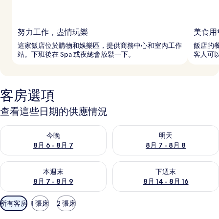
努力工作，盡情玩樂
美食用
這家飯店位於購物和娛樂區，提供商務中心和室內工作
飯店的
站。下班後在 Spa 或夜總會放鬆一下。
客人可
客房選項
查看這些日期的供應情況
查看今晚 (8月 6 - 8月 7) 的供應情況
查看明天 (8月 7 - 8月 8) 的
今晚
明天
8月 6 - 8月 7
8月 7 - 8月 8
查看本週末 (8月 7 - 8月 9) 的供應情況
查看下週末 (8月 14 - 8月 16)
本週末
下週末
8月 7 - 8月 9
8月 14 - 8月 16
可
所有客房
1 張床
2 張床
用