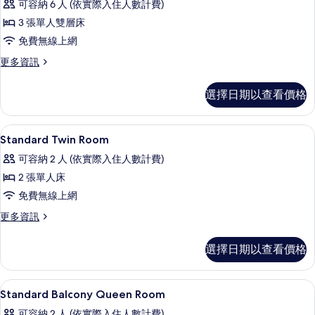
可容納 6 人 (依實際入住人數計費)
3 張單人雙層床
免費無線上網
更
更多資訊
多
客
選擇日期以查看價格
房,
陽
台
免費無線上網、床單
顯
6
的
Standard Twin Room
示
詳
可容納 2 人 (依實際入住人數計費)
情
Standard
2 張單人床
Twin
免費無線上網
Room
的
更
更多資訊
多
所
Standard
選擇日期以查看價格
有
Twin
Room
相
的
住宿內部
顯
片
1
詳
Standard Balcony Queen Room
示
情
可容納 2 人 (依實際入住人數計費)