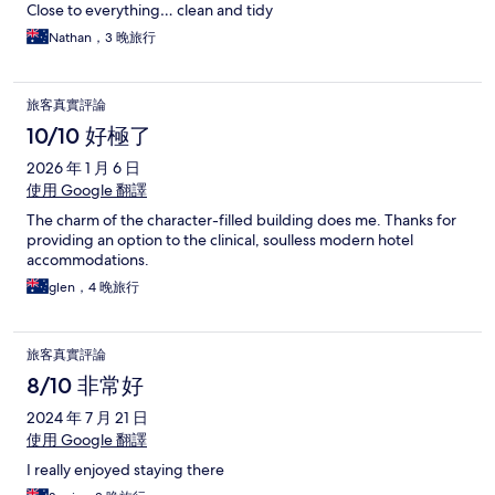
Close to everything… clean and tidy
Nathan，3 晚旅行
旅客真實評論
10/10 好極了
2026 年 1 月 6 日
使用 Google 翻譯
The charm of the character-filled building does me. Thanks for
providing an option to the clinical, soulless modern hotel
accommodations.
glen，4 晚旅行
旅客真實評論
8/10 非常好
2024 年 7 月 21 日
使用 Google 翻譯
I really enjoyed staying there