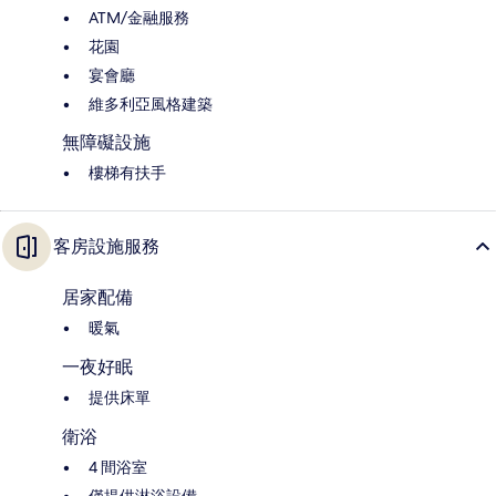
ATM/金融服務
花園
宴會廳
維多利亞風格建築
無障礙設施
樓梯有扶手
客房設施服務
居家配備
暖氣
一夜好眠
提供床單
衛浴
4 間浴室