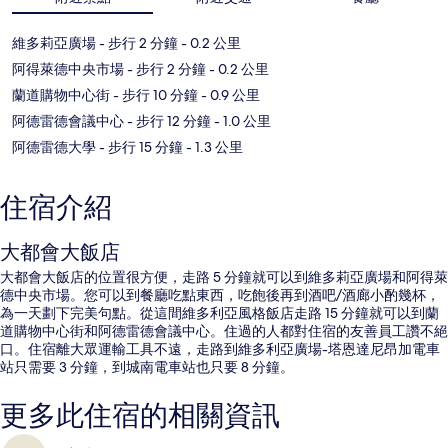
維多莉亞廣場
- 步行 2 分鐘
- 0.2 公里
阿得萊德中央市場
- 步行 2 分鐘
- 0.2 公里
蘭道購物中心街
- 步行 10 分鐘
- 0.9 公里
阿德雷德會議中心
- 步行 12 分鐘
- 1.0 公里
阿德雷德大學
- 步行 15 分鐘
- 1.3 公里
住宿介紹
大都會大飯店
大都會大飯店的位置很方便，走路 5 分鐘就可以到維多莉亞廣場和阿得萊
德中央市場。您可以到餐廳吃點東西，吃飽後再到酒吧/酒廊小酌幾杯，
為一天劃下完美句點。從這間維多利亞風格飯店走路 15 分鐘就可以到蘭
道購物中心街和阿德雷德會議中心。住過的人都對住宿的友善員工讚不絕
口。住宿離大眾運輸工具不遠，走路到維多利亞廣場-塔恩達尼昂加電車
站只需要 3 分鐘，到城南電車站也只要 8 分鐘。
更多此住宿的相關資訊