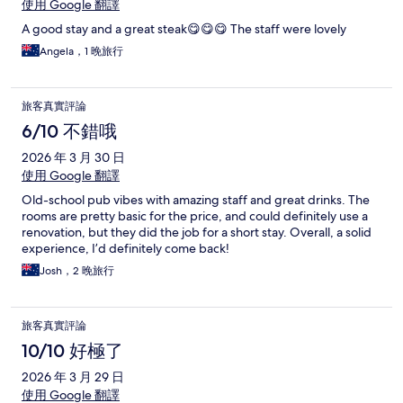
使用 Google 翻譯
A good stay and a great steak😋😋😋 The staff were lovely
Angela，1 晚旅行
旅客真實評論
6/10 不錯哦
2026 年 3 月 30 日
使用 Google 翻譯
Old-school pub vibes with amazing staff and great drinks. The
rooms are pretty basic for the price, and could definitely use a
renovation, but they did the job for a short stay. Overall, a solid
experience, I’d definitely come back!
Josh，2 晚旅行
旅客真實評論
10/10 好極了
2026 年 3 月 29 日
使用 Google 翻譯