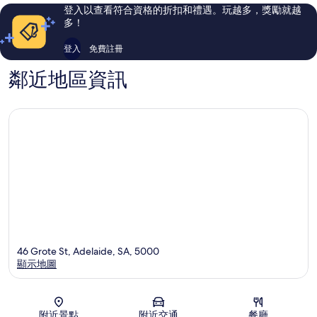
央
評
登入以查看符合資格的折扣和禮遇。玩越多，獎勵就越
商
論
多！
業
區
登入
免費註冊
鄰近地區資訊
46 Grote St, Adelaide, SA, 5000
顯示地圖
地圖
附近景點
附近交通
餐廳