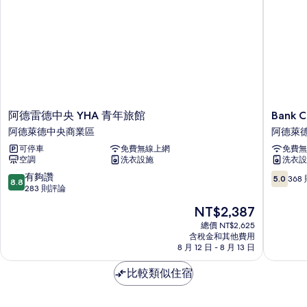
阿
Bank
阿德雷德中央 YHA 青年旅館
Bank 
德
Cosmo
阿德萊德中央商業區
阿德萊
雷
飯
可停車
免費無線上網
免費無
德
店
空調
洗衣設施
洗衣設
中
阿
央
德
8.8
5.0
有夠讚
5.0
368
8.8
YHA
萊
分，
分，
283 則評論
青
德
滿
滿
現
NT$2,387
年
中
分
分
在
旅
央
10
10，
總價 NT$2,625
價
館
含稅金和其他費用
商
分，
368
格
8 月 12 日 - 8 月 13 日
阿
業
有
則
為
德
區
夠
評
NT$2,387
比較類似住宿
萊
讚，
論
德
283
中
則