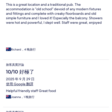
This is a great location and a traditional pub. The
accommodation is “old school” devoid of any modern fixtures
and fittings and complete with creaky floorboards and old
simple furniture and I loved it! Especially the balcony. Showers
were hot and powerful, I slept well. Staff were great, enjoyed
the food. Just great!
Richard，4 晚旅行
旅客真實評論
10/10 好極了
2025 年 9 月 29 日
使用 Google 翻譯
Helpful friendly staff Great food
Joanna，1 晚旅行