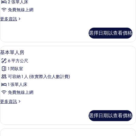
所
2 張單人床
陽
雙
有
台
免費無線上網
床
的
相
更
更多資訊
詳
房,
多
片
情
陽
標
選擇日期以查看價格
準
台
雙
的
床
基本單人房 | 免費無線上網、床單
顯
1
房,
基本單人房
所
示
陽
有
6 平方公尺
台
基
的
相
1 間臥室
本
詳
片
可容納 1 人 (依實際入住人數計費)
情
單
1 張單人床
人
免費無線上網
房
更
更多資訊
的
多
所
基
選擇日期以查看價格
本
有
單
相
人
房