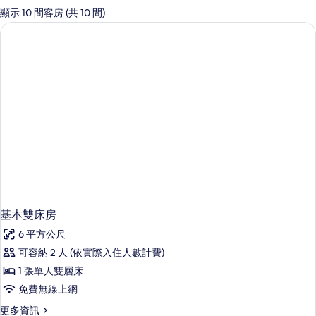
的
顯示 10 間客房 (共 10 間)
客
房
篩
選
條
件
基本雙床房
6 平方公尺
可容納 2 人 (依實際入住人數計費)
1 張單人雙層床
免費無線上網
更
更多資訊