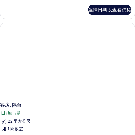
多
標
選擇日期以查看價格
準
雙
床
房
的
詳
情
客房, 陽台
城市景
22 平方公尺
1 間臥室