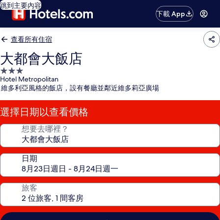
跳到主要內容
下載 App
查看所有住宿
大都會大飯店
3.0
Hotel Metropolitan
星
維多利亞風格的飯店，設有餐廳並鄰近維多莉亞廣場
級
住
選擇日期以查看價格
宿
想要去哪裡？
日期
旅客