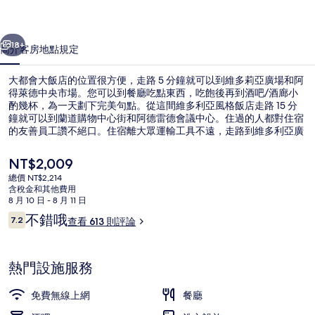
的
一個
下一個
相
18+
簡介
客房
地點
規定
片
大都會大飯店的位置很方便，走路 5 分鐘就可以到維多莉亞廣場和阿
集
得萊德中央市場。您可以到餐廳吃點東西，吃飽後再到酒吧/酒廊小
酌幾杯，為一天劃下完美句點。從這間維多利亞風格飯店走路 15 分
鐘就可以到蘭道購物中心街和阿德雷德會議中心。住過的人都對住宿
的友善員工讚不絕口。住宿離大眾運輸工具不遠，走路到維多利亞廣
場-塔恩達尼昂加電車站只需要 3 分鐘，到城南電車站也只要 8 分
鐘。
目
NT$2,009
前
總價 NT$2,214
的
含稅金和其他費用
外觀
價
8 月 10 日 - 8 月 11 日
格
評
不錯哦
7.2
查看 613 則評論
是
7.2 分，滿分 10 分，
論
NT$2,009
熱門設施服務
免費無線上網
餐廳