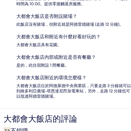
時間為 10:00。提供零接觸退房服務。
大都會大飯店是否附設賭場？
此飯店沒有賭場，但附近就是阿德雷德賭場 (走路 12 分鐘)。
大都會大飯店和附近有什麼好看好玩的？
大都會大飯店具有花園。
大都會大飯店內部或附近是否有餐廳？
是的，此住宿附設 1 間餐廳。
大都會大飯店附近的環境怎麼樣？
大都會大飯店位於阿德萊德中央商業區，只要走路 3 分鐘就可以
到維多利亞廣場-塔恩達尼昂加電車站，另外，走路 12 分鐘也可
以抵達阿德雷德賭場。
大都會大飯店的評論
評
論
不錯哦
7.2