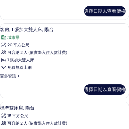
多
基
選擇日期以查看價格
本
雙
床
客房, 1 張加大雙人床, 陽台 | 免費無
顯
1
房
客房, 1 張加大雙人床, 陽台
示
的
城市景
詳
客
情
20 平方公尺
房,
可容納 2 人 (依實際入住人數計費)
1
1 張加大雙人床
張
免費無線上網
加
更
更多資訊
大
多
雙
客
選擇日期以查看價格
房,
人
1
床,
張
標準雙床房, 陽台 | 免費無線上網、床單
顯
1
加
陽
標準雙床房, 陽台
示
大
台
15 平方公尺
雙
標
的
人
可容納 2 人 (依實際入住人數計費)
準
床,