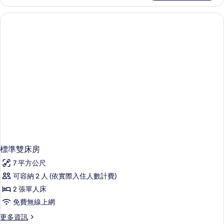
單
人
房,
陽
台
的
詳
情
標準雙床房
7 平方公尺
可容納 2 人 (依實際入住人數計費)
2 張單人床
免費無線上網
更
更多資訊