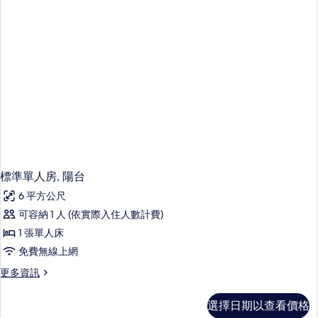
片
的
詳
情
標準單人房, 陽台
6 平方公尺
可容納 1 人 (依實際入住人數計費)
1 張單人床
免費無線上網
更
更多資訊
多
標
選擇日期以查看價格
準