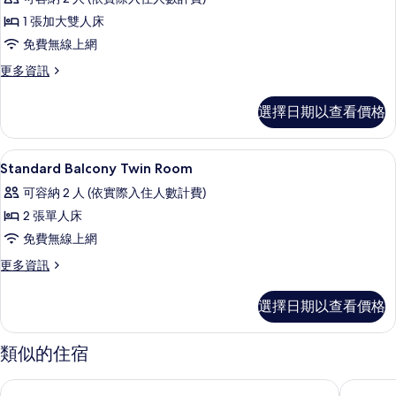
Standard
1 張加大雙人床
Balcony
免費無線上網
Queen
Room
更
更多資訊
多
的
Standard
選擇日期以查看價格
所
Balcony
Queen
有
Room
免費無線上網、床單
顯
相
1
的
Standard Balcony Twin Room
示
詳
片
可容納 2 人 (依實際入住人數計費)
情
Standard
2 張單人床
Balcony
免費無線上網
Twin
Room
更
更多資訊
多
的
Standard
選擇日期以查看價格
所
Balcony
Twin
有
Room
類似的住宿
相
的
詳
片
阿德雷德中央 YHA 青年旅館
Bank C
情