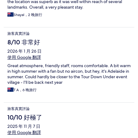
the location was superb as it was well within reach of several
landmarks. Overall, a very pleasant stay.
Shayal，2 晚旅行
旅客真實評論
8/10 非常好
2026 年 1 月 26 日
使用 Google 翻譯
Great atmosphere, friendly staff, rooms comfortable. A bit warm
in high summer with a fan but no aircon, but hey, it's Adelaide in
summer. Could hardly be closer to the Tour Down Under event
village - I'll be back next year
T A，6 晚旅行
旅客真實評論
10/10 好極了
2025 年 11 月 7 日
使用 Google 翻譯