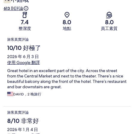
613 則評論
7.4
8.0
8.0
整潔度
地點
員工素質
評
旅客真實評論
論
10/10 好極了
2026 年 6 月 3 日
使用 Google 翻譯
Great hotel in an excellent part of the city. Across the street
from the Central Market and next to the theater. There’s a nice
beautiful balcony along the front of the hotel. There’s restaurant
and bar downstairs are great.
DAVID，2 晚旅行
旅客真實評論
8/10 非常好
2026 年 1 月 4 日