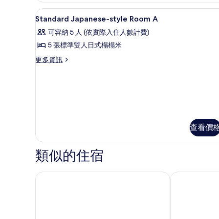
may
Tatami
住宿內部
not
顯
1
Mats:15
Standard Japanese-style Room A
be
示
Minutes
可容納 5 人 (依實際入住人數計費)
from
allowed.
Standard
Itami
5 張標準雙人日式榻榻米
的
Japanese-
Airport
更
所
更多資訊
style
by
多
Taxi,
Room
有
Standard
Tatoo
A
相
Japanese-
may
的
style
not
片
Room
be
所
A
allowed.
有
的
的
查看價
詳
詳
相
情
情
片
類似的住宿
星野集團 OMO 關西機場
山莊 風之杜