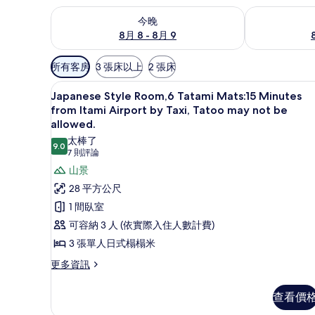
查看今晚 (8月 8 - 8月 9) 的供應情況
查看明天 (8月 
今晚
8月 8 - 8月 9
可
所有客房
3 張床以上
2 張床
用
Japanese Style Room,6 Tata
顯
的
5
Japanese Style Room,6 Tatami Mats:15 Minutes
示
客
from Itami Airport by Taxi, Tatoo may not be
房
Japanese
allowed.
篩
Style
太棒了
9.0
9.0 分，滿分 10 分
(7
7 則評論
選
Room,6
則
條
山景
Tatami
評
件
Mats:15
28 平方公尺
論)
Minutes
1 間臥室
from
可容納 3 人 (依實際入住人數計費)
Itami
3 張單人日式榻榻米
Airport
更
更多資訊
by
多
Taxi,
Japanese
查看價
Tatoo
Style
Room,6