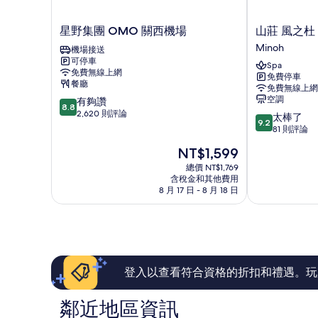
星
山
星野集團 OMO 關西機場
山莊 風之杜
野
莊
Minoh
機場接送
集
風
可停車
Spa
團
之
免費無線上網
免費停車
OMO
杜
餐廳
免費無線上網
關
Minoh
空調
8.8
有夠讚
西
8.8
分，
2,620 則評論
9.2
太棒了
機
9.2
滿
分，
81 則評論
場
分
滿
現
NT$1,599
10
分
在
分，
10
總價 NT$1,769
價
有
含稅金和其他費用
分，
格
夠
8 月 17 日 - 8 月 18 日
太
為
讚，
棒
NT$1,599
2,620
了，
則
81
評
則
論
評
論
登入以查看符合資格的折扣和禮遇。玩
鄰近地區資訊