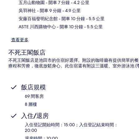
五月山動物園
- 開車 7 分鐘
- 4.2 公里
地
吳羽神社
- 開車 9 分鐘
- 4.9 公里
安藤百福發明紀念館
- 開車 10 分鐘
- 5.5 公里
ASTE 川西購物中心
- 開車 10 分鐘
- 5.5 公里
查看更多
不死王閣飯店
不死王閣飯店是池田市的住宿好選擇。附設的咖啡廳有提供簡單的餐點
療程和芳療，徹底放鬆身心。此住宿還有附設三溫暖、室外游泳池 (
飯店規模
69 間客房
8 層樓
入住/退房
入住登記開始時間：15:00；入住登記結束時間：
20:00
退房時間：10:00