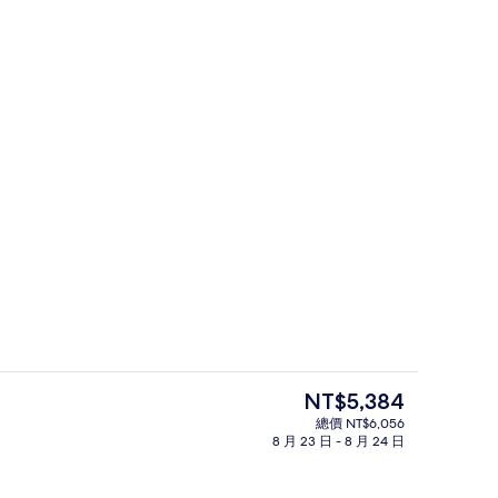
箱、書桌、鬧鐘
客房內保險箱、書桌、鬧鐘
目
NT$5,384
前
總價 NT$6,056
的
8 月 23 日 - 8 月 24 日
價
格
是