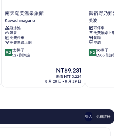
e
xi,
南
御
llowed.
南天奄美溫泉旅館
御宿野乃難波飯店
too
天
宿
的
Kawachinagano
美波
ay
奄
野
t
所
游泳池
可停車
美
乃
e
溫泉
免費無線上網
溫
難
有
lowed.
免費停車
餐廳
泉
波
免費無線上網
空調
相
旅
飯
9.2
9.2
太棒了
太棒了
館
店
片
9.2
9.2
分，
分，
527 則評論
1,505 則評論
Kawachinagano
美
滿
滿
波
分
分
現
NT$9,231
10
10
在
總價 NT$10,224
分，
分，
價
8 月 28 日 - 8 月 29 日
8 月
太
太
格
棒
棒
為
了，
了，
NT$9,231
527
1,505
則
則
評
評
論
論
登入
免費註冊