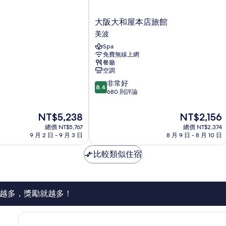
by
b
Ta
大
a
大阪大和屋本店旅館
Ta
阪
美波
m
大
no
Spa
和
b
免費無線上網
屋
al
餐廳
本
空調
的
店
詳
8.4
非常好
旅
8.4
情
分，
680 則評論
館
滿
美
分
波
現
現
NT$5,238
NT$2,156
10
在
在
總價 NT$5,767
總價 NT$2,374
分，
價
價
9 月 2 日 - 9 月 3 日
8 月 9 日 - 8 月 10 日
非
格
格
常
為
為
比較類似住宿
好，
NT$5,238
NT$2,156
680
則
評
論
越多，獎勵就越多！