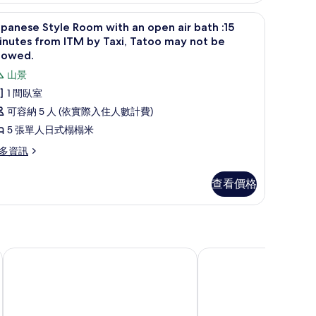
Ja
顯
1
panese Style Room with an open air bath :15
示
nutes from ITM by Taxi, Tatoo may not be
apanese
lowed.
tyle
山景
oom
1 間臥室
ith
可容納 5 人 (依實際入住人數計費)
n
5 張單人日式榻榻米
pen
多資訊
r
ath
panese
查看價格
5
yle
inutes
oom
th
rom
TM
pen
y
r
南天奄美溫泉旅館
御宿野乃難波飯店
th
xi,
atoo
nutes
ay
om
ot
TM