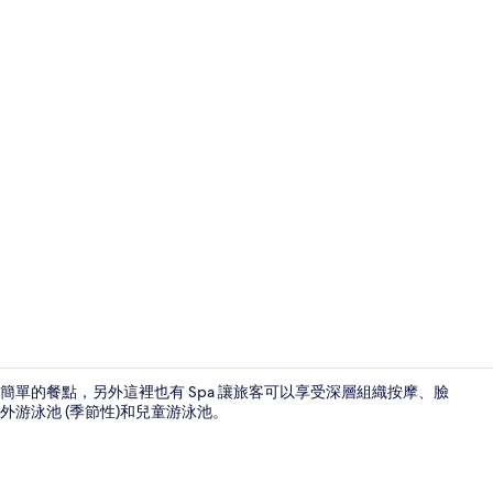
客房內保險
單的餐點，另外這裡也有 Spa 讓旅客可以享受深層組織按摩、臉
游泳池 (季節性)和兒童游泳池。
溫泉