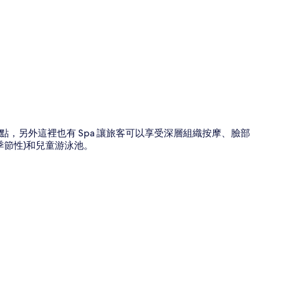
圖
，另外這裡也有 Spa 讓旅客可以享受深層組織按摩、臉部
季節性)和兒童游泳池。