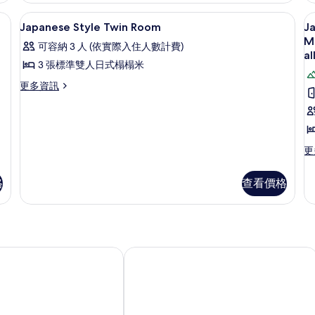
may
Tatami
客房內保險箱、書桌、鬧鐘
not
顯
1
Mats:15
Japanese Style Twin Room
Ja
be
示
Minutes
Mi
可容納 3 人 (依實際入住人數計費)
from
allowed.
Japanese
J
al
Itami
3 張標準雙人日式榻榻米
的
Style
S
Airport
更
所
更多資訊
Twin
R
by
多
Taxi,
Room
w
有
Japanese
Tatoo
a
的
相
Style
may
o
Twin
所
not
片
Room
更
更
be
ai
有
的
多
allowed.
b
詳
相
Ja
的
格
查看價格
:1
情
St
詳
片
M
R
情
wi
f
an
I
o
b
ai
大阪大和屋本店旅館
ba
Ta
:15
T
Mi
m
fr
n
I