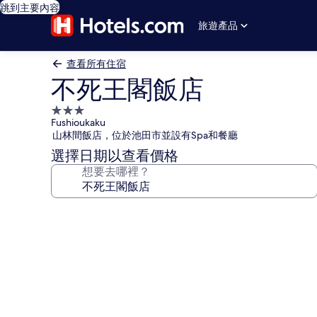
跳到主要內容
旅遊產品
查看所有住宿
不死王閣飯店
3.0
Fushioukaku
星
山林間飯店，位於池田市並設有Spa和餐廳
級
選擇日期以查看價格
住
想要去哪裡？
宿
不
死
王
閣
飯