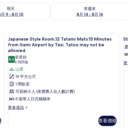
9 - 8月 10) 的供應情況
查看本週末 (8月 14 - 8月 16) 的供應情
明天
本週末
8月 9 - 8月 10
8月 14 - 8月 16
mi Mats:15 Minutes from Itami Airport by Taxi, Tatoo may not be all
Japanese Style Room,12 Tatami Mat
顯
5
Japanese Style Room,12 Tatami Mats:15 Minutes
S
示
from Itami Airport by Taxi, Tatoo may not be
Japanese
S
allowed.
Style
T
非常好
8.0
8.0 分，滿分 10 分
(2
2 則評論
更
更
Room,12
R
多
則
山景
Tatami
St
評
Mats:15
19 平方公尺
Tw
論)
Minutes
R
1 間臥室
的
from
可容納 5 人 (依實際入住人數計費)
詳
Itami
情
5 張單人日式榻榻米
Airport
更
更多資訊
by
多
Taxi,
Japanese
格
查看價格
Tatoo
Style
Room,12