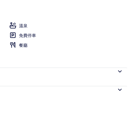
芳療、深層組織按摩、身體去角質、臉部療程
溫泉
免費停車
餐廳