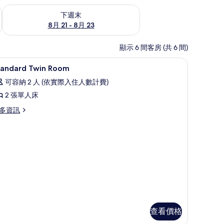
況
查看下週末 (8月 21 - 8月 23) 的供應情況
下週末
8月 21 - 8月 23
顯示 6 間客房 (共 6 間)
owed. | 客房內保險箱、書桌、鬧鐘
s:15 Minutes from Itami Airport by Taxi, Tatoo may not be allowed. 
客房內保險箱、書桌、鬧鐘
顯
1
tandard Twin Room
示
可容納 2 人 (依實際入住人數計費)
tandard
2 張單人床
win
多資訊
oom
的
andard
所
in
oom
有
相
片
查看價格