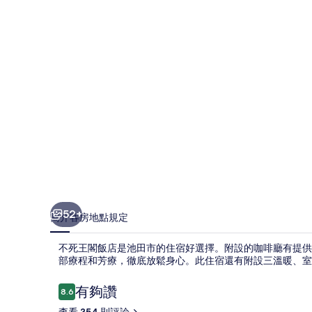
店
的
相
片
集
52+
簡介
客房
地點
規定
不死王閣飯店是池田市的住宿好選擇。附設的咖啡廳有提供簡
部療程和芳療，徹底放鬆身心。此住宿還有附設三溫暖、室外
評
有夠讚
8.6
8.6 分，滿分 10 分，
論
查看 354 則評論