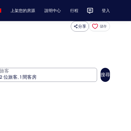
上架您的房源
說明中心
行程
登入
分享
儲存
旅客
搜尋