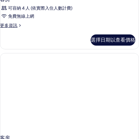
可容納 4 人 (依實際入住人數計費)
免費無線上網
更
更多資訊
多
客
選擇日期以查看價格
房
的
詳
情
客房