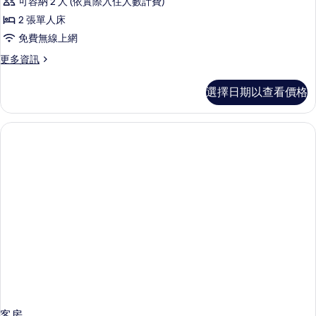
可容納 2 人 (依實際入住人數計費)
Standard
2 張單人床
Twin
免費無線上網
Room
的
更
更多資訊
多
所
Standard
選擇日期以查看價格
有
Twin
Room
相
的
片
詳
情
客房