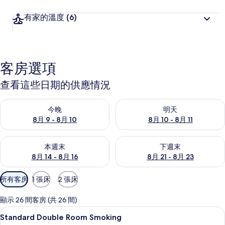
有家的溫度
(6)
客房選項
查看這些日期的供應情況
查看今晚 (8月 9 - 8月 10) 的供應情況
查看明天 (8月 10 - 8月 11) 
今晚
明天
8月 9 - 8月 10
8月 10 - 8月 11
查看本週末 (8月 14 - 8月 16) 的供應情況
查看下週末 (8月 21 - 8月 23
本週末
下週末
8月 14 - 8月 16
8月 21 - 8月 23
可
所有客房
1 張床
2 張床
用
的
顯示 26 間客房 (共 26 間)
客
書桌、遮光布/窗簾、熨斗/熨衣板、免
顯
1
Standard Double Room Smoking
房