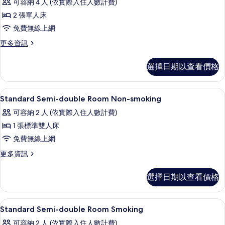
可容納 4 人 (依實際入住人數計費)
詳
片
Deluxe
情
2 張單人床
Twin
免費無線上網
Room
Smoking
更
更多資訊
多
的
Deluxe
選擇日期以查看價格
所
Twin
Room
有
Smoking
書桌、遮光布/窗簾、熨斗/熨衣板、免
顯
相
1
的
Standard Semi-double Room Non-smoking
示
詳
片
可容納 2 人 (依實際入住人數計費)
情
Standard
1 張標準雙人床
Semi-
免費無線上網
double
Room
更
更多資訊
多
Non-
Standard
smoking
選擇日期以查看價格
Semi-
的
double
Room
所
書桌、遮光布/窗簾、熨斗/熨衣板、免
顯
1
Non-
Standard Semi-double Room Smoking
有
示
smoking
可容納 2 人 (依實際入住人數計費)