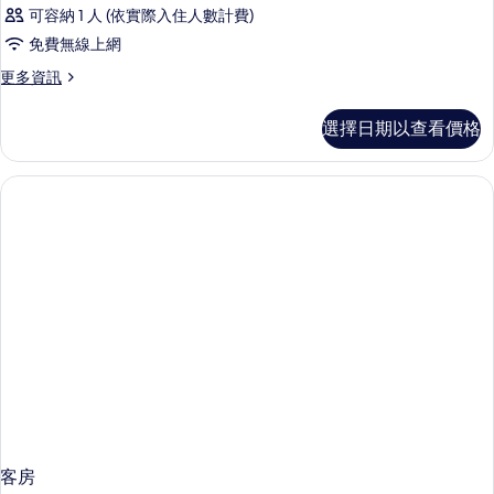
可容納 1 人 (依實際入住人數計費)
免費無線上網
更
更多資訊
多
客
選擇日期以查看價格
房
的
詳
情
客房