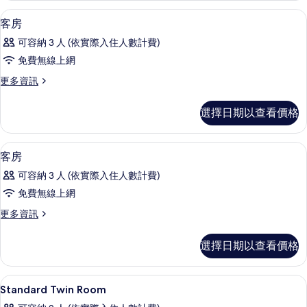
相
詳
書桌、遮光布/窗簾、熨斗/熨衣板、免
顯
1
情
客房
片
示
可容納 3 人 (依實際入住人數計費)
客
免費無線上網
房
更
更多資訊
的
多
所
客
選擇日期以查看價格
房
有
的
相
詳
書桌、遮光布/窗簾、熨斗/熨衣板、免
顯
2
情
客房
片
示
可容納 3 人 (依實際入住人數計費)
客
免費無線上網
房
更
更多資訊
的
多
所
客
選擇日期以查看價格
房
有
的
相
詳
書桌、遮光布/窗簾、熨斗/熨衣板、免
顯
1
情
Standard Twin Room
片
示