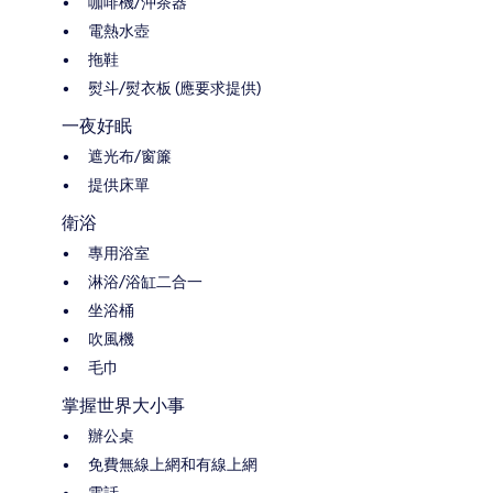
咖啡機/沖茶器
電熱水壺
拖鞋
熨斗/熨衣板 (應要求提供)
一夜好眠
遮光布/窗簾
提供床單
衛浴
專用浴室
淋浴/浴缸二合一
坐浴桶
吹風機
毛巾
掌握世界大小事
辦公桌
免費無線上網和有線上網