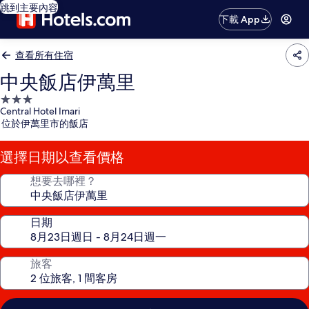
跳到主要內容
下載 App
查看所有住宿
中央飯店伊萬里
3.0
Central Hotel Imari
星
位於伊萬里市的飯店
級
住
選擇日期以查看價格
宿
想要去哪裡？
日期
旅客