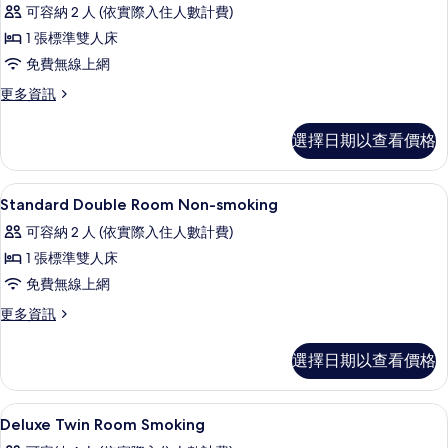
示
篩
可容納 2 人 (依實際入住人數計費)
Standard
選
1 張標準雙人床
Double
條
免費無線上網
Room
件
Smoking
更
更多資訊
多
的
Standard
選擇日期以查看價格
所
Double
Room
有
Smoking
書桌、遮光布/窗簾、熨斗/熨衣板、免
顯
相
1
的
Standard Double Room Non-smoking
示
詳
片
可容納 2 人 (依實際入住人數計費)
情
Standard
1 張標準雙人床
Double
免費無線上網
Room
Non-
更
更多資訊
多
smoking
Standard
的
選擇日期以查看價格
Double
所
Room
Non-
有
書桌、遮光布/窗簾、熨斗/熨衣板、免
顯
2
smoking
Deluxe Twin Room Smoking
相
示
的