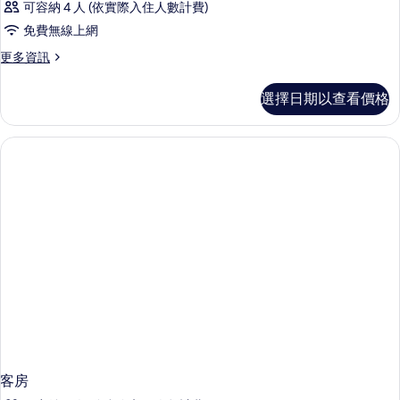
可容納 4 人 (依實際入住人數計費)
免費無線上網
更
更多資訊
多
客
選擇日期以查看價格
房
的
詳
情
客房