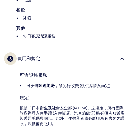
電話
餐飲
冰箱
其他
每日客房清潔服務
費用和規定
可選設施服務
可安排
延遲退房
，須另行收費 (視供應情況而定)
規定
根據「日本衛生及社會安全部 (MHLW)」之規定，所有國際
旅客辦理入住手續 (入住飯店、汽車旅館等) 時必須告知飯店
其護照號碼與國籍。此外，住宿業者務必影印所有房客之護
照，以做備份之用。