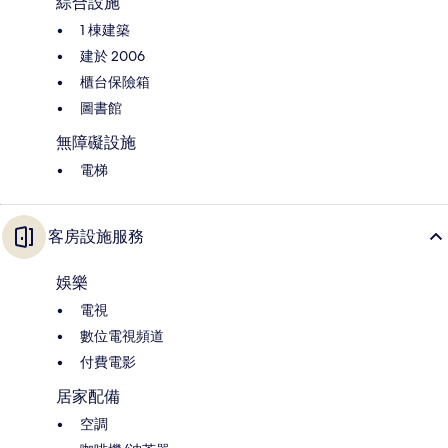
綜合設施
1 棟建築
建於 2006
櫃台保險箱
圖書館
無障礙設施
電梯
客房設施服務
娛樂
電視
數位電視頻道
付費電影
居家配備
空調