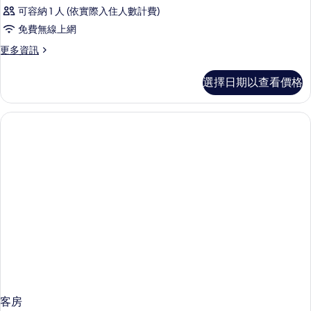
可容納 1 人 (依實際入住人數計費)
免費無線上網
更
更多資訊
多
客
選擇日期以查看價格
房
的
詳
情
客房