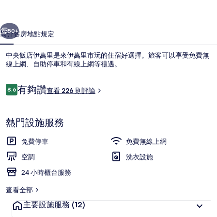
里
一個
下一個
的
50+
簡介
客房
地點
規定
相
中央飯店伊萬里是來伊萬里市玩的住宿好選擇。旅客可以享受免費無
片
線上網、自助停車和有線上網等禮遇。
集
評
有夠讚
8.6
查看 226 則評論
8.6 分，滿分 10 分，
論
熱門設施服務
外觀
免費停車
免費無線上網
空調
洗衣設施
24 小時櫃台服務
查看全部
主要設施服務
(12)