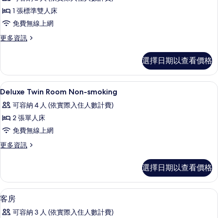
的
相
Standard
詳
1 張標準雙人床
片
Semi-
情
免費無線上網
double
Room
更
更多資訊
多
Smoking
Standard
的
選擇日期以查看價格
Semi-
所
double
Room
有
書桌、遮光布/窗簾、熨斗/熨衣板、免
顯
2
Smoking
Deluxe Twin Room Non-smoking
相
示
的
可容納 4 人 (依實際入住人數計費)
詳
片
Deluxe
情
2 張單人床
Twin
免費無線上網
Room
Non-
更
更多資訊
多
smoking
Deluxe
的
選擇日期以查看價格
Twin
所
Room
Non-
有
書桌、遮光布/窗簾、熨斗/熨衣板、免
顯
1
smoking
客房
相
示
的
可容納 3 人 (依實際入住人數計費)
詳