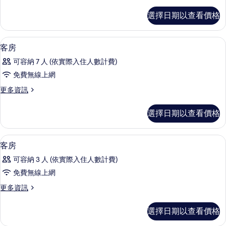
多
所
客
選擇日期以查看價格
房
有
的
相
詳
書桌、遮光布/窗簾、熨斗/熨衣板、免
顯
1
情
客房
片
示
可容納 7 人 (依實際入住人數計費)
客
免費無線上網
房
更
更多資訊
的
多
所
客
選擇日期以查看價格
房
有
的
相
詳
書桌、遮光布/窗簾、熨斗/熨衣板、免
顯
1
情
客房
片
示
可容納 3 人 (依實際入住人數計費)
客
免費無線上網
房
更
更多資訊
的
多
所
客
選擇日期以查看價格
房
有
的