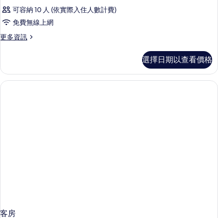
可容納 10 人 (依實際入住人數計費)
免費無線上網
更
更多資訊
多
客
選擇日期以查看價格
房
的
詳
情
客房