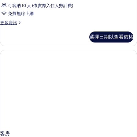
可容納 10 人 (依實際入住人數計費)
免費無線上網
更
更多資訊
多
客
選擇日期以查看價格
房
的
詳
情
客房