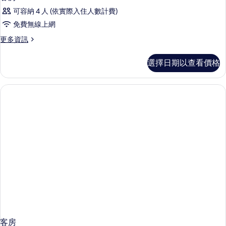
可容納 4 人 (依實際入住人數計費)
免費無線上網
更
更多資訊
多
客
選擇日期以查看價格
房
的
詳
情
客房