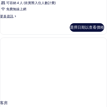
可容納 4 人 (依實際入住人數計費)
免費無線上網
更
更多資訊
多
客
選擇日期以查看價格
房
的
詳
情
客房