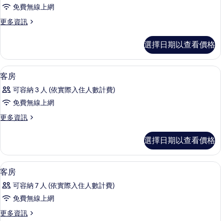
片
客
情
免費無線上網
房
更
更多資訊
的
多
所
客
選擇日期以查看價格
房
有
的
相
詳
書桌、遮光布/窗簾、熨斗/熨衣板、免
顯
1
情
客房
片
示
可容納 3 人 (依實際入住人數計費)
客
免費無線上網
房
更
更多資訊
的
多
所
客
選擇日期以查看價格
房
有
的
相
詳
書桌、遮光布/窗簾、熨斗/熨衣板、免
顯
1
情
客房
片
示
可容納 7 人 (依實際入住人數計費)
客
免費無線上網
房
更
更多資訊
的