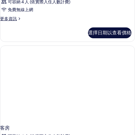
可容納 4 人 (依實際入住人數計費)
免費無線上網
更
更多資訊
多
客
選擇日期以查看價格
房
的
詳
情
客房