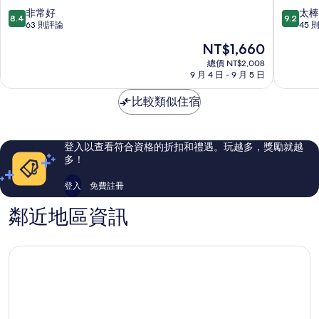
店
8.4
9.2
非常好
太棒
8.4
9.2
Imari
分，
分，
63 則評論
45 
滿
滿
現
NT$1,660
分
分
在
10
10
總價 NT$2,008
價
9 月 4 日 - 9 月 5 日
分，
分，
格
非
太
為
比較類似住宿
常
棒
NT$1,660
好，
了，
63
45
則
則
登入以查看符合資格的折扣和禮遇。玩越多，獎勵就越
評
評
多！
論
論
登入
免費註冊
鄰近地區資訊