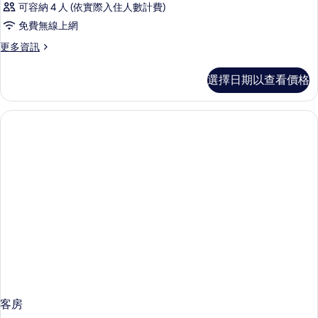
可容納 4 人 (依實際入住人數計費)
免費無線上網
更
更多資訊
多
客
選擇日期以查看價格
房
的
詳
情
客房