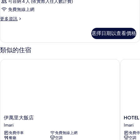
可容納 4 人 (依實際入住人數計費)
免費無線上網
更
更多資訊
多
客
選擇日期以查看價格
房
的
詳
類似的住宿
情
伊萬里大飯店
HOTEL 
伊
HOTEL
伊萬里大飯店
HOTEL
萬
WIN
Imari
Imari
里
Imari
免費停車
免費無線上網
免費停
大
餐廳
空調
空調
飯