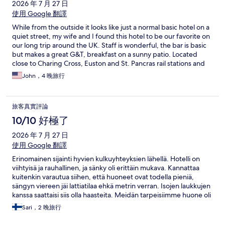
2026 年 7 月 27 日
使用 Google 翻譯
While from the outside it looks like just a normal basic hotel on a
quiet street, my wife and I found this hotel to be our favorite on
our long trip around the UK. Staff is wonderful, the bar is basic
but makes a great G&T, breakfast on a sunny patio. Located
close to Charing Cross, Euston and St. Pancras rail stations and
Underground, getting there and getting around London is easy.
John，4 晚旅行
Lots of good restaurants all around. Even though there is no lift
and you have to schlep your luggage up a winding staircase, it's
worth it.
旅客真實評論
10/10 好極了
2026 年 7 月 27 日
使用 Google 翻譯
Erinomainen sijainti hyvien kulkuyhteyksien lähellä. Hotelli on
viihtyisä ja rauhallinen, ja sänky oli erittäin mukava. Kannattaa
kuitenkin varautua siihen, että huoneet ovat todella pieniä,
sängyn viereen jäi lattiatilaa ehkä metrin verran. Isojen laukkujen
kanssa saattaisi siis olla haasteita. Meidän tarpeisiimme huone oli
kuitenkin oikein sopiva, ja ilmastointi mukava bonus keskikesän
Sari，2 晚旅行
helteillä.