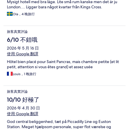
Mysigt hotell med bra läge. Lite små rum kanske men det är ju
London.... Ligger bara något kvarter från Kings Cross.
Ola，4 晚旅行
旅客真實評論
6/10 不錯哦
2026 年 5 月 16 日
使用 Google 翻譯
Hôtel bien placé pour Saint Pancras, mais chambre petite (et lit
petit, attention si vous êtes grand) et assez usée
Louis，1 晚旅行
旅客真實評論
10/10 好極了
2026 年 4 月 30 日
使用 Google 翻譯
God central beliggenhed, tæt på Piccadilly Line og Euston
Station. Meget hjælpsom personale, super flot værelse og