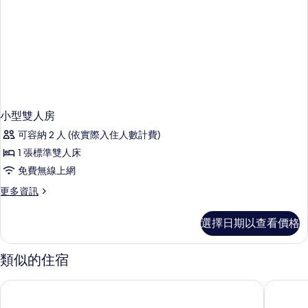
小型雙人房
可容納 2 人 (依實際入住人數計費)
1 張標準雙人床
免費無線上網
更
更多資訊
多
小
選擇日期以查看價格
型
雙
人
類似的住宿
房
的
國王十字客棧飯店
倫敦國王
詳
情