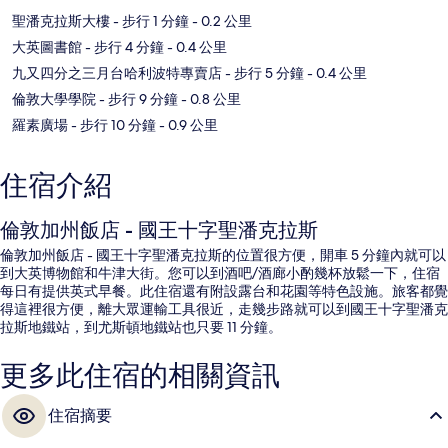
聖潘克拉斯大樓
- 步行 1 分鐘
- 0.2 公里
大英圖書館
- 步行 4 分鐘
- 0.4 公里
九又四分之三月台哈利波特專賣店
- 步行 5 分鐘
- 0.4 公里
倫敦大學學院
- 步行 9 分鐘
- 0.8 公里
羅素廣場
- 步行 10 分鐘
- 0.9 公里
住宿介紹
倫敦加州飯店 - 國王十字聖潘克拉斯
倫敦加州飯店 - 國王十字聖潘克拉斯的位置很方便，開車 5 分鐘內就可以
到大英博物館和牛津大街。您可以到酒吧/酒廊小酌幾杯放鬆一下，住宿
每日有提供英式早餐。此住宿還有附設露台和花園等特色設施。旅客都覺
得這裡很方便，離大眾運輸工具很近，走幾步路就可以到國王十字聖潘克
拉斯地鐵站，到尤斯頓地鐵站也只要 11 分鐘。
更多此住宿的相關資訊
住宿摘要