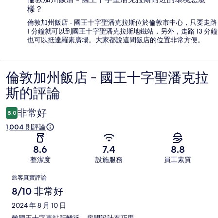
樣？
倫敦加州飯店 - 國王十字聖潘克拉斯位於倫敦市中心，只要走路
1 分鐘就可以到國王十字聖潘克拉斯地鐵站，另外，走路 13 分鐘
也可以抵達羅素廣場。大家都說這間飯店的位置非常方便。
倫敦加州飯店 - 國王十字聖潘克拉
評
斯的評論
論
非常好
8.0
1,004 則評論
8.6
7.4
8.8
整潔度
設施服務
員工素質
評
旅客真實評論
論
8/10 非常好
2024 年 8 月 10 日