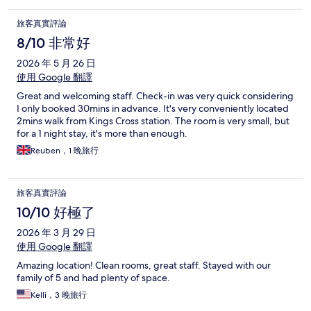
旅客真實評論
8/10 非常好
2026 年 5 月 26 日
使用 Google 翻譯
Great and welcoming staff. Check-in was very quick considering
I only booked 30mins in advance. It's very conveniently located
2mins walk from Kings Cross station. The room is very small, but
for a 1 night stay, it's more than enough.
Reuben，1 晚旅行
旅客真實評論
10/10 好極了
2026 年 3 月 29 日
使用 Google 翻譯
Amazing location! Clean rooms, great staff. Stayed with our
family of 5 and had plenty of space.
Kelli，3 晚旅行