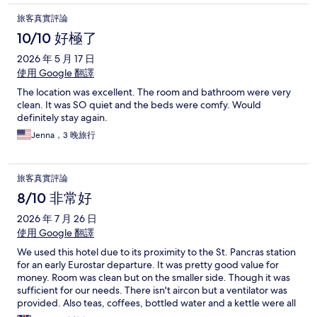
旅客真實評論
10/10 好極了
2026 年 5 月 17 日
使用 Google 翻譯
The location was excellent. The room and bathroom were very
clean. It was SO quiet and the beds were comfy. Would
definitely stay again.
Jenna，3 晚旅行
旅客真實評論
8/10 非常好
2026 年 7 月 26 日
使用 Google 翻譯
We used this hotel due to its proximity to the St. Pancras station
for an early Eurostar departure. It was pretty good value for
money. Room was clean but on the smaller side. Though it was
sufficient for our needs. There isn't aircon but a ventilator was
provided. Also teas, coffees, bottled water and a kettle were all
in the room. Overall, we were happy with our stay.