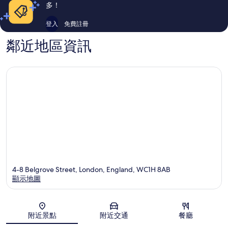
市
論
多！
中
心
登入
免費註冊
鄰近地區資訊
4-8 Belgrove Street, London, England, WC1H 8AB
顯示地圖
地圖
附近景點
附近交通
餐廳