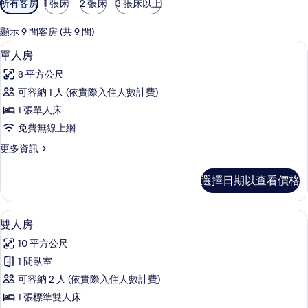
所有客房
1 張床
2 張床
3 張床以上
用
的
顯示 9 間客房 (共 9 間)
客
單人房 | 客房內保險箱、書桌、遮光布
顯
5
單人房
房
示
篩
8 平方公尺
單
選
可容納 1 人 (依實際入住人數計費)
人
條
1 張單人床
房
件
免費無線上網
的
更
更多資訊
所
多
有
單
選擇日期以查看價格
人
相
房
片
的
雙人房 | 客房內保險箱、書桌、遮光布
顯
10
詳
雙人房
示
情
10 平方公尺
雙
1 間臥室
人
可容納 2 人 (依實際入住人數計費)
房
1 張標準雙人床
的