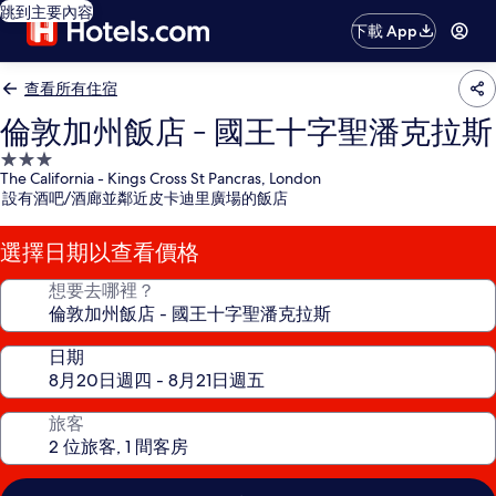
跳到主要內容
下載 App
查看所有住宿
倫敦加州飯店 - 國王十字聖潘克拉斯
3.0
The California - Kings Cross St Pancras, London
星
設有酒吧/酒廊並鄰近皮卡迪里廣場的飯店
級
住
選擇日期以查看價格
宿
想要去哪裡？
日期
旅客