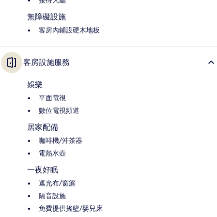
接待大廳
無障礙設施
客房內鋪設硬木地板
客房設施服務
娛樂
平面電視
數位電視頻道
居家配備
咖啡機/沖茶器
電熱水壺
一夜好眠
遮光布/窗簾
隔音設施
免費提供搖籃/嬰兒床