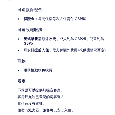
可退款保證金
保證金：
每間住宿每次入住需付 GBP50
可選設施服務
英式早餐
需額外收費，成人約為 GBP25，兒童約為
GBP6
可安排
提前入住
，需支付額外費用 (視供應情況而定)
寵物
服務性動物免收費
規定
不保證可以提供無噪音客房。
客房只允許已登記的房客進入。
此住宿沒有電梯。
住宿有滅火器，旅客可以安心入住。