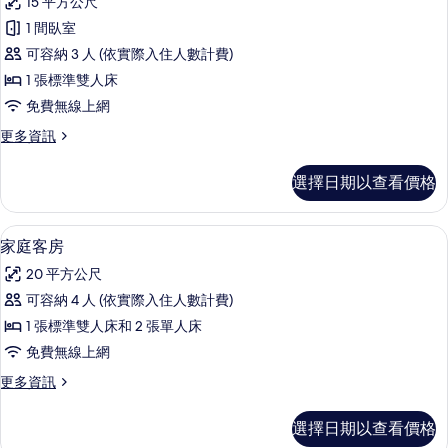
15 平方公尺
舒
1 間臥室
適
可容納 3 人 (依實際入住人數計費)
雙
1 張標準雙人床
人
免費無線上網
房
更
更多資訊
(Large)
多
的
舒
選擇日期以查看價格
適
所
雙
有
人
家庭客房 | 客房內保險箱、書桌、遮光
顯
8
房
相
家庭客房
示
(Large)
片
20 平方公尺
的
家
詳
可容納 4 人 (依實際入住人數計費)
庭
情
1 張標準雙人床和 2 張單人床
客
免費無線上網
房
更
更多資訊
的
多
所
家
選擇日期以查看價格
庭
有