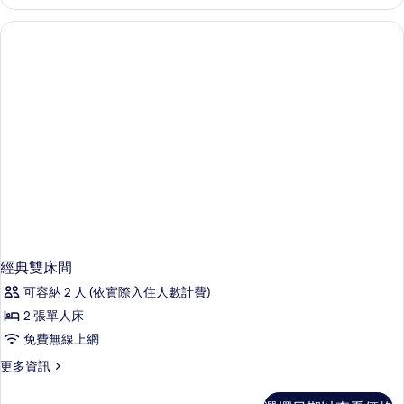
客
相
房
的
片
詳
情
經典雙床間
可容納 2 人 (依實際入住人數計費)
2 張單人床
免費無線上網
更
更多資訊
多
經