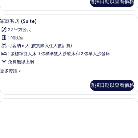
選擇日期以查看價格
典
雙
床
家庭客房 (Suite) | 客房內保險箱、
顯
5
間
家庭客房 (Suite)
示
的
22 平方公尺
詳
家
情
1 間臥室
庭
可容納 6 人 (依實際入住人數計費)
客
1 張標準雙人床, 1 張標準雙人沙發床和 2 張單人沙發床
房
免費無線上網
(Suite)
更
更多資訊
的
多
所
家
選擇日期以查看價格
庭
有
客
相
房
(Suite)
片
的
詳
情