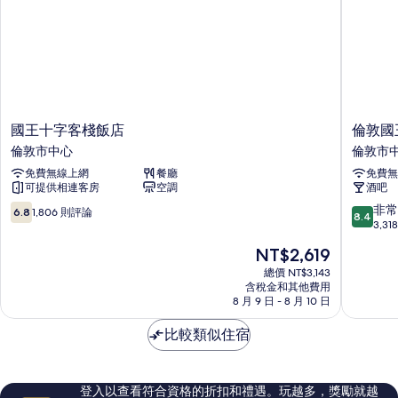
國
倫
國王十字客棧飯店
倫敦國
王
敦
倫敦市中心
倫敦市
十
國
免費無線上網
餐廳
免費無
字
王
可提供相連客房
空調
酒吧
客
十
棧
字
6.8
8.4
非常
6.8
1,806 則評論
8.4
飯
聖
分，
分，
3,3
店
潘
滿
滿
現
NT$2,619
倫
克
分
分
在
敦
拉
10，
10
總價 NT$3,143
價
市
含稅金和其他費用
斯
1,806
分，
格
8 月 9 日 - 8 月 10 日
中
點
則
非
為
心
A
評
常
NT$2,619
比較類似住宿
飯
論
好，
店
3,318
倫
則
敦
評
登入以查看符合資格的折扣和禮遇。玩越多，獎勵就越