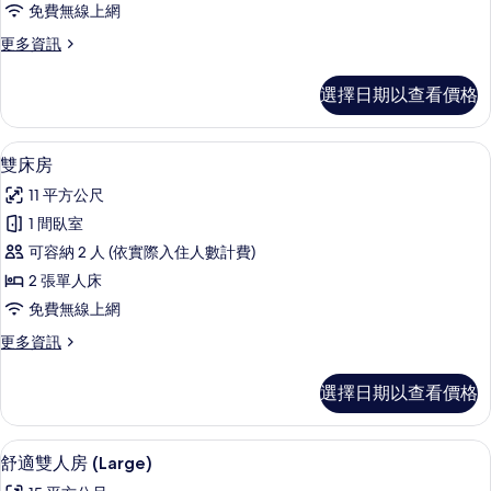
免費無線上網
所
更
更多資訊
有
多
相
雙
選擇日期以查看價格
人
片
房
的
雙床房 | 客房內保險箱、書桌、遮光布
顯
9
詳
雙床房
示
情
11 平方公尺
雙
1 間臥室
床
可容納 2 人 (依實際入住人數計費)
房
2 張單人床
的
免費無線上網
所
更
更多資訊
有
多
相
雙
選擇日期以查看價格
床
片
房
的
舒適雙人房 (Large) | 客房內保險
顯
8
詳
舒適雙人房 (Large)
示
情