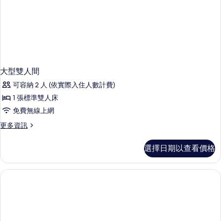
大型雙人間
可容納 2 人 (依實際入住人數計費)
1 張標準雙人床
免費無線上網
更
更多資訊
多
大
選擇日期以查看價格
型
雙
人
間
的
詳
情