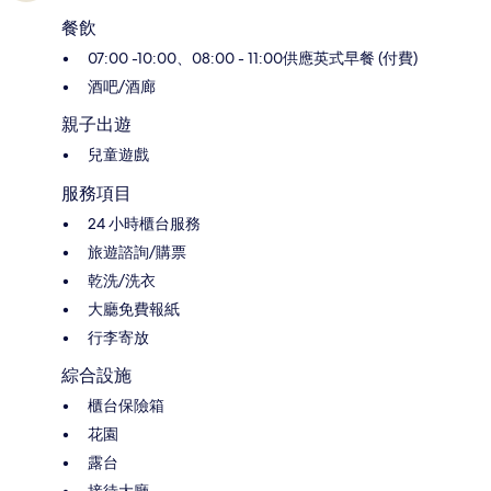
餐飲
07:00 -10:00、08:00 - 11:00供應英式早餐 (付費)
酒吧/酒廊
親子出遊
兒童遊戲
服務項目
24 小時櫃台服務
旅遊諮詢/購票
乾洗/洗衣
大廳免費報紙
行李寄放
綜合設施
櫃台保險箱
花園
露台