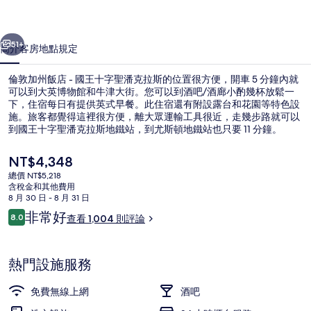
-
一個
下一個
國
51+
簡介
客房
地點
規定
王
倫敦加州飯店 - 國王十字聖潘克拉斯的位置很方便，開車 5 分鐘內就
十
可以到大英博物館和牛津大街。您可以到酒吧/酒廊小酌幾杯放鬆一
字
下，住宿每日有提供英式早餐。此住宿還有附設露台和花園等特色設
施。旅客都覺得這裡很方便，離大眾運輸工具很近，走幾步路就可以
聖
到國王十字聖潘克拉斯地鐵站，到尤斯頓地鐵站也只要 11 分鐘。
潘
目
NT$4,348
克
前
總價 NT$5,218
的
含稅金和其他費用
拉
舒適雙人房 (Large) | 客房內保險
價
8 月 30 日 - 8 月 31 日
格
評
斯
非常好
8.0
查看 1,004 則評論
是
8.0 分，滿分 10 分，
論
NT$4,348
的
相
熱門設施服務
片
免費無線上網
酒吧
集