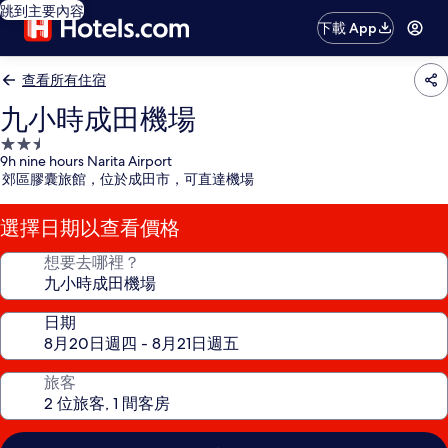
跳到主要內容
下載 App
查看所有住宿
九小時成田機場
2.5
9h nine hours Narita Airport
星
郊區膠囊旅館，位於成田市，可直達機場
級
住
選擇日期以查看價格
宿
想要去哪裡？
日期
旅客