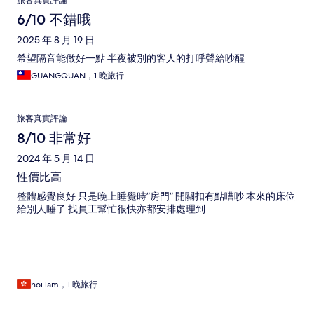
旅客真實評論
6/10 不錯哦
2025 年 8 月 19 日
希望隔音能做好一點 半夜被別的客人的打呼聲給吵醒
GUANGQUAN，1 晚旅行
旅客真實評論
8/10 非常好
2024 年 5 月 14 日
性價比高
整體感覺良好 只是晚上睡覺時”房門” 開關扣有點嘈吵 本來的床位
給別人睡了 找員工幫忙很快亦都安排處理到
hoi lam，1 晚旅行