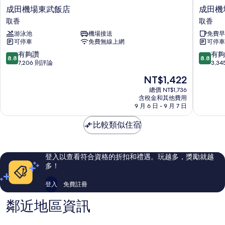
成
成
成田機場東武飯店
成田機
田
田
取香
取香
機
機
游泳池
機場接送
免費早
場
場
可停車
免費無線上網
可停車
東
新
武
館
8.8
8.8
有夠讚
有夠
8.8
8.8
飯
東
分，
分，
7,206 則評論
3,3
店
橫
滿
滿
現
NT$1,422
取
INN
分
分
在
香
取
10
10
總價 NT$1,736
價
含稅金和其他費用
香
分，
分，
格
9 月 6 日 - 9 月 7 日
有
有
為
夠
夠
NT$1,422
比較類似住宿
讚，
讚，
7,206
3,345
則
則
評
評
登入以查看符合資格的折扣和禮遇。玩越多，獎勵就越
論
論
多！
登入
免費註冊
鄰近地區資訊