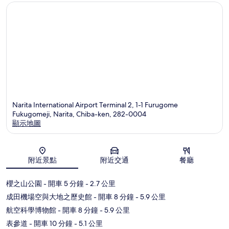
Narita International Airport Terminal 2, 1-1 Furugome
Fukugomeji, Narita, Chiba-ken, 282-0004
顯示地圖
地圖
附近景點
附近交通
餐廳
櫻之山公園
- 開車 5 分鐘
- 2.7 公里
成田機場空與大地之歷史館
- 開車 8 分鐘
- 5.9 公里
航空科學博物館
- 開車 8 分鐘
- 5.9 公里
表參道
- 開車 10 分鐘
- 5.1 公里