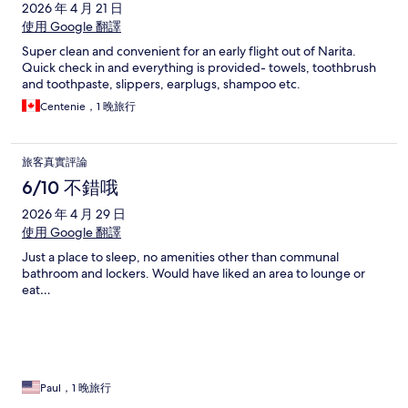
2026 年 4 月 21 日
使用 Google 翻譯
Super clean and convenient for an early flight out of Narita.
Quick check in and everything is provided- towels, toothbrush
and toothpaste, slippers, earplugs, shampoo etc.
Centenie，1 晚旅行
旅客真實評論
6/10 不錯哦
2026 年 4 月 29 日
使用 Google 翻譯
Just a place to sleep, no amenities other than communal
bathroom and lockers. Would have liked an area to lounge or
eat…
Paul，1 晚旅行