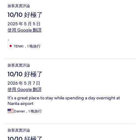
旅客真實評論
10/10 好極了
2025 年 5 月 5 日
使用 Google 翻譯
。
TENKI，1 晚旅行
旅客真實評論
10/10 好極了
2026 年 5 月 7 日
使用 Google 翻譯
It’s a great place to stay while spending a day overnight at
Narita airport
Daniel，1 晚旅行
旅客真實評論
10/10 好極了