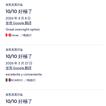
旅客真實評論
10/10 好極了
2026 年 4 月 8 日
使用 Google 翻譯
Great overnight option
Danae，1 晚旅行
旅客真實評論
10/10 好極了
2026 年 3 月 27 日
使用 Google 翻譯
excelente y conveniente
RICARDO，1 晚旅行
旅客真實評論
10/10 好極了