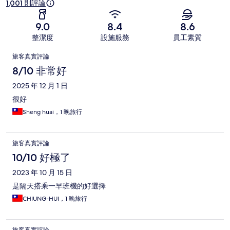
1,001 則評論
9.0
8.4
8.6
整潔度
設施服務
員工素質
評
旅客真實評論
論
8/10 非常好
2025 年 12 月 1 日
很好
Sheng huai，1 晚旅行
旅客真實評論
10/10 好極了
2023 年 10 月 15 日
是隔天搭乘一早班機的好選擇
CHIUNG-HUI，1 晚旅行