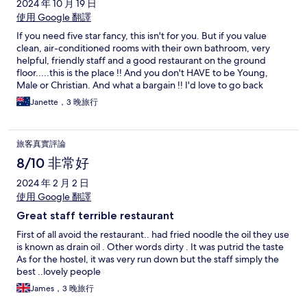
2024 年 10 月 19 日
使用 Google 翻譯
If you need five star fancy, this isn't for you. But if you value
clean, air-conditioned rooms with their own bathroom, very
helpful, friendly staff and a good restaurant on the ground
floor.....this is the place !! And you don't HAVE to be Young,
Male or Christian. And what a bargain !! I'd love to go back
again.
Janette，3 晚旅行
旅客真實評論
8/10 非常好
2024 年 2 月 2 日
使用 Google 翻譯
Great staff terrible restaurant
First of all avoid the restaurant.. had fried noodle the oil they use
is known as drain oil . Other words dirty . It was putrid the taste
As for the hostel, it was very run down but the staff simply the
best ..lovely people
James，3 晚旅行