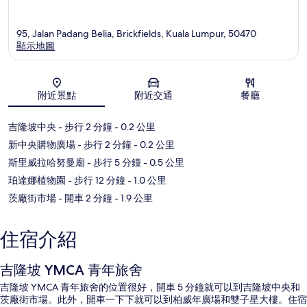
95, Jalan Padang Belia, Brickfields, Kuala Lumpur, 50470
顯示地圖
地圖
附近景點
附近交通
餐廳
吉隆坡中央
- 步行 2 分鐘
- 0.2 公里
新中央購物廣場
- 步行 2 分鐘
- 0.2 公里
斯里威拉哈努曼廟
- 步行 5 分鐘
- 0.5 公里
珀達娜植物園
- 步行 12 分鐘
- 1.0 公里
茨廠街市場
- 開車 2 分鐘
- 1.9 公里
住宿介紹
吉隆坡 YMCA 青年旅舍
吉隆坡 YMCA 青年旅舍的位置很好，開車 5 分鐘就可以到吉隆坡中央和
茨廠街市場。此外，開車一下下就可以到柏威年廣場和雙子星大樓。住宿