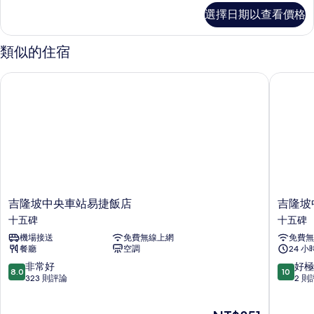
的
三
選擇日期以查看價格
人
所
房,
有
共
類似的住宿
用
相
浴
吉隆坡中央車站易捷飯店
吉隆坡中
片
室
的
詳
情
吉
吉
吉隆坡中央車站易捷飯店
吉隆坡
隆
隆
十五碑
十五碑
坡
坡
機場接送
免費無線上網
免費無
中
中
餐廳
空調
24 
央
環
車
雲
8.0
10.0
非常好
好極
8.0
10
站
南
分，
分，
323 則評論
2 則
易
南
滿
滿
捷
部
分
分
現