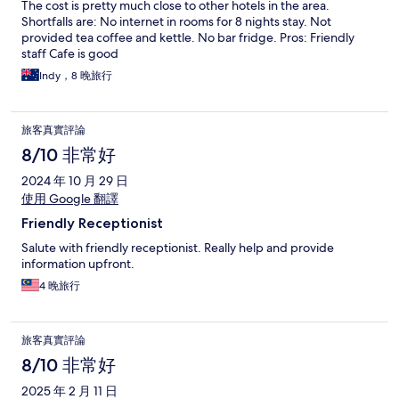
The cost is pretty much close to other hotels in the area.
Shortfalls are: No internet in rooms for 8 nights stay. Not
provided tea coffee and kettle. No bar fridge. Pros: Friendly
staff Cafe is good
Indy，8 晚旅行
旅客真實評論
8/10 非常好
2024 年 10 月 29 日
使用 Google 翻譯
Friendly Receptionist
Salute with friendly receptionist. Really help and provide
information upfront.
4 晚旅行
旅客真實評論
8/10 非常好
2025 年 2 月 11 日