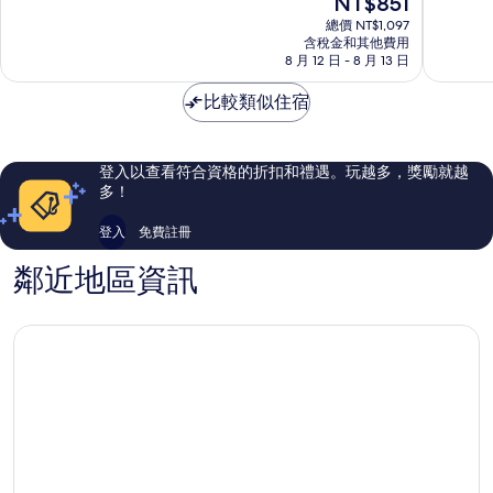
NT$851
飯
飯
10
10
在
店
店
分，
分，
總價 NT$1,097
價
十
十
非
好
含稅金和其他費用
格
五
8 月 12 日 - 8 月 13 日
五
常
極
為
碑
碑
好，
了，
NT$851
比較類似住宿
323
2
則
則
評
評
論
論
登入以查看符合資格的折扣和禮遇。玩越多，獎勵就越
多！
登入
免費註冊
鄰近地區資訊