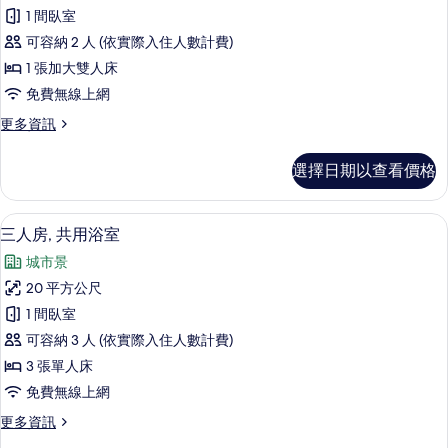
準
1 間臥室
客
可容納 2 人 (依實際入住人數計費)
房
1 張加大雙人床
的
免費無線上網
所
更
更多資訊
有
多
相
標
選擇日期以查看價格
準
片
客
房
三人房, 共用浴室 | 書桌、遮光布/窗
顯
2
的
三人房, 共用浴室
示
詳
城市景
情
三
20 平方公尺
人
1 間臥室
房,
可容納 3 人 (依實際入住人數計費)
共
3 張單人床
用
免費無線上網
浴
更
更多資訊
室
多