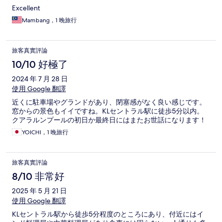
Excellent
Mambang，1 晚旅行
旅客真實評論
10/10 好極了
2024 年 7 月 28 日
使用 Google 翻譯
近くに駐車場やグランドがあり、閉塞感がなく良い感じです。
窓からの景色もイイですね。KLセントラル駅に徒歩5分以内。
クアラルンプールの初日か最終日にはまたお世話になります！
YOICHI，1 晚旅行
旅客真實評論
8/10 非常好
2025 年 5 月 21 日
使用 Google 翻譯
KLセントラル駅から徒歩5分程度のところにあり、付近にはイ