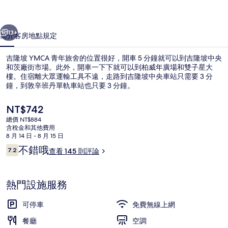
旅
一個
下一個
舍
13+
簡介
客房
地點
規定
的
吉隆坡 YMCA 青年旅舍的位置很好，開車 5 分鐘就可以到吉隆坡中央
相
和茨廠街市場。此外，開車一下下就可以到柏威年廣場和雙子星大
片
樓。住宿離大眾運輸工具不遠，走路到吉隆坡中央車站只需要 3 分
鐘，到敦辛班丹單軌車站也只要 3 分鐘。
集
目
NT$742
前
總價 NT$884
的
含稅金和其他費用
價
8 月 14 日 - 8 月 15 日
咖啡館
格
評
不錯哦
7.2
查看 145 則評論
是
7.2 分，滿分 10 分，
論
NT$742
熱門設施服務
可停車
免費無線上網
餐廳
空調