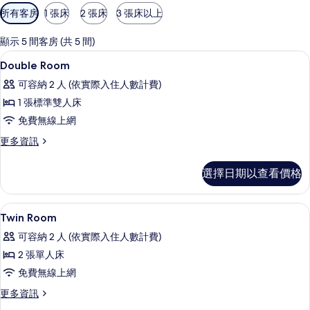
可
所有客房
1 張床
2 張床
3 張床以上
用
的
顯示 5 間客房 (共 5 間)
客
書桌、遮光布/窗簾、免費無線上網、
顯
2
Double Room
房
示
篩
可容納 2 人 (依實際入住人數計費)
Double
選
1 張標準雙人床
Room
條
免費無線上網
的
件
更
更多資訊
所
多
有
Double
選擇日期以查看價格
Room
相
的
片
詳
書桌、遮光布/窗簾、免費無線上網、
顯
3
情
Twin Room
示
可容納 2 人 (依實際入住人數計費)
Twin
2 張單人床
Room
免費無線上網
的
更
更多資訊
所
多