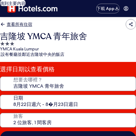
跳到主要內容
下載 App
查看所有住宿
吉隆坡 YMCA 青年旅舍
3.0
YMCA Kuala Lumpur
星
設有餐廳並鄰近吉隆坡中央的飯店
級
住
選擇日期以查看價格
宿
想要去哪裡？
日期
旅客