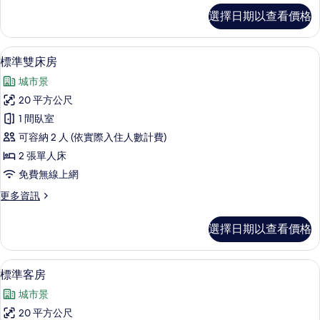
有
Twin
選擇日期以查看價格
Room
相
的
片
詳
標準雙床房 | 書桌、遮光布/窗簾、免
顯
2
情
標準雙床房
示
城市景
標
20 平方公尺
準
1 間臥室
雙
可容納 2 人 (依實際入住人數計費)
床
2 張單人床
房
免費無線上網
的
更
更多資訊
所
多
有
標
選擇日期以查看價格
準
相
雙
片
床
標準客房 | 書桌、遮光布/窗簾、免費
顯
2
房
標準客房
示
的
城市景
詳
標
情
20 平方公尺