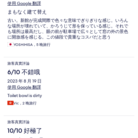
使用 Google 翻譯
まもなく建て替え
古い。新館が完成間際で色々な意味でぎりぎりな感じ。いろん
な場所が壊れていて、かろうじて形を保っている感じ。それで
も場所は最高だし、眼の前が駐車場で広々として窓の外の景色
に開放感を感じる。この値段で貴重なコスパだと思う
YOSHIHISA，5 晚旅行
旅客真實評論
6/10 不錯哦
2023 年 8 月 19 日
使用 Google 翻譯
Toilet bowl is dirty
Vic，2 晚旅行
旅客真實評論
10/10 好極了