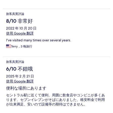
旅客真實評論
8/10 非常好
2022 年 10 月 20 日
使用 Google 翻譯
I've visited many times over several years.
Terry，3 晚旅行
旅客真實評論
6/10 不錯哦
2025 年 2 月 21 日
使用 Google 翻譯
便利な場所にあります
セントラル駅に近くて便利、周囲に飲食店やコンビニが多くあ
ります、セブンイレブンがそばにありました、格安料金で利用
が出来満足、安いので設備等の期待はできません。