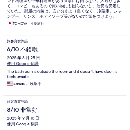
ンド料理屋や中華料理屋があり食事には困らない。人通りも多
く、コンビニもあるので買い物にも困らないし、治安も安定し
ていた。 部屋の内装は、安い分あまり良くなく、冷蔵庫、シャ
ンプー、リンス、ボディソープ等がないので気をつけよう。
TOMOYA，4 晚旅行
旅客真實評論
6/10 不錯哦
2025 年 8 月 25 日
使用 Google 翻譯
The bathroom is outside the room and it doesn’t have door, it
feels unsafe
Daniela，1 晚旅行
旅客真實評論
8/10 非常好
2025 年 9 月 16 日
使用 Google 翻譯