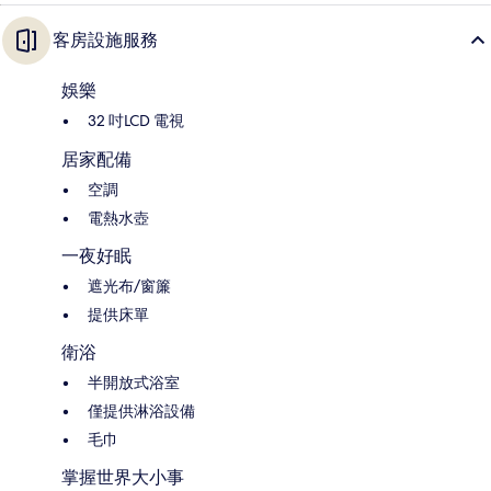
客房設施服務
娛樂
32 吋LCD 電視
居家配備
空調
電熱水壺
一夜好眠
遮光布/窗簾
提供床單
衛浴
半開放式浴室
僅提供淋浴設備
毛巾
掌握世界大小事