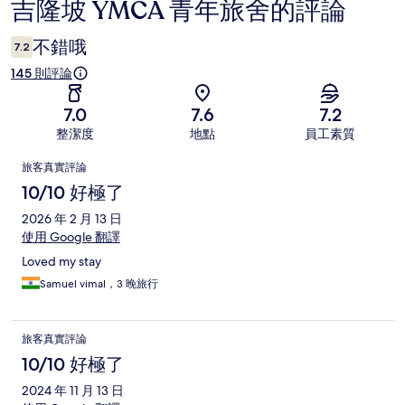
吉隆坡 YMCA 青年旅舍的評論
評
論
不錯哦
7.2
145 則評論
7.0
7.6
7.2
整潔度
地點
員工素質
評
旅客真實評論
論
10/10 好極了
2026 年 2 月 13 日
使用 Google 翻譯
Loved my stay
Samuel vimal，3 晚旅行
旅客真實評論
10/10 好極了
2024 年 11 月 13 日