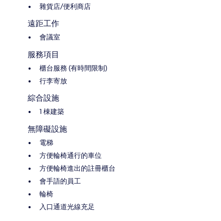
雜貨店/便利商店
遠距工作
會議室
服務項目
櫃台服務 (有時間限制)
行李寄放
綜合設施
1 棟建築
無障礙設施
電梯
方便輪椅通行的車位
方便輪椅進出的註冊櫃台
會手語的員工
輪椅
入口通道光線充足