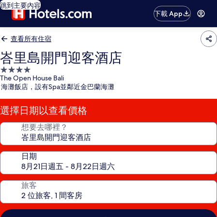
跳到主要內容
下載 App
查看所有住宿
峇里島開門迎客酒店
4.0
The Open House Bali
星
海灘飯店，設有Spa並鄰近金巴蘭海灘
級
住
選擇日期以查看價格
宿
想要去哪裡？
日期
旅客