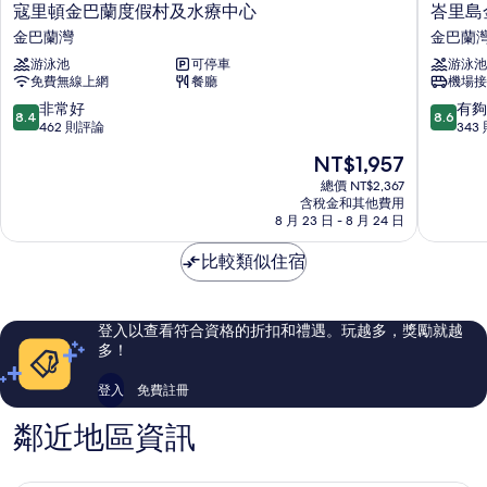
寇
峇
寇里頓金巴蘭度假村及水療中心
峇里島金
里
里
金巴蘭灣
金巴蘭
頓
島
游泳池
可停車
游泳池
金
金
免費無線上網
餐廳
機場接
巴
巴
蘭
蘭
8.4
8.6
非常好
有夠
8.4
8.6
度
Waterm
分，
分，
462 則評論
343
假
飯
滿
滿
現
NT$1,957
村
店
分
分
在
及
及
10
10
總價 NT$2,367
價
水
含稅金和其他費用
水
分，
分，
格
8 月 23 日 - 8 月 24 日
療
療
非
有
為
中
中
常
夠
NT$1,957
比較類似住宿
心
心
好，
讚，
金
金
462
343
巴
巴
則
則
蘭
蘭
評
評
登入以查看符合資格的折扣和禮遇。玩越多，獎勵就越
灣
灣
論
論
多！
登入
免費註冊
鄰近地區資訊