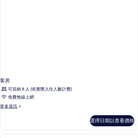
情
片
客房
可容納 8 人 (依實際入住人數計費)
免費無線上網
更
更多資訊
多
客
選擇日期以查看價格
房
的
詳
Select Comfort 床墊、迷你吧、客
顯