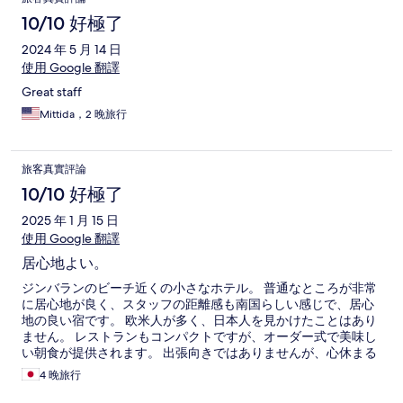
10/10 好極了
2024 年 5 月 14 日
使用 Google 翻譯
Great staff
Mittida，2 晚旅行
旅客真實評論
10/10 好極了
2025 年 1 月 15 日
使用 Google 翻譯
居心地よい。
ジンバランのビーチ近くの小さなホテル。 普通なところが非常
に居心地が良く、スタッフの距離感も南国らしい感じで、居心
地の良い宿です。 欧米人が多く、日本人を見かけたことはあり
ません。 レストランもコンパクトですが、オーダー式で美味し
い朝食が提供されます。 出張向きではありませんが、心休まる
ホテルです。
4 晚旅行