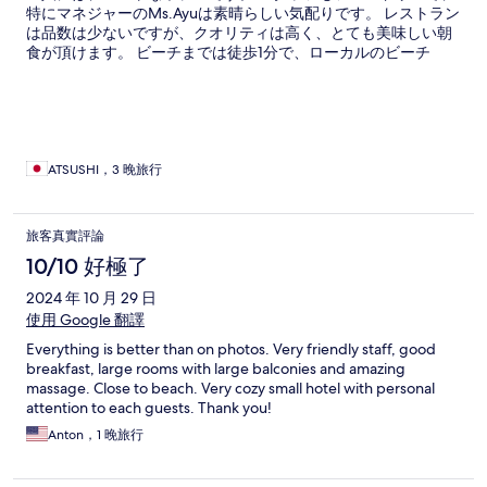
特にマネジャーのMs.Ayuは素晴らしい気配りです。 レストラン
は品数は少ないですが、クオリティは高く、とても美味しい朝
食が頂けます。 ビーチまでは徒歩1分で、ローカルのビーチ
BBQも、夕陽も楽しめます。 小さなホテルの魅力が楽しめる、
大変お勧めのホテルです。
ATSUSHI，3 晚旅行
旅客真實評論
10/10 好極了
2024 年 10 月 29 日
使用 Google 翻譯
Everything is better than on photos. Very friendly staff, good
breakfast, large rooms with large balconies and amazing
massage. Close to beach. Very cozy small hotel with personal
attention to each guests. Thank you!
Anton，1 晚旅行