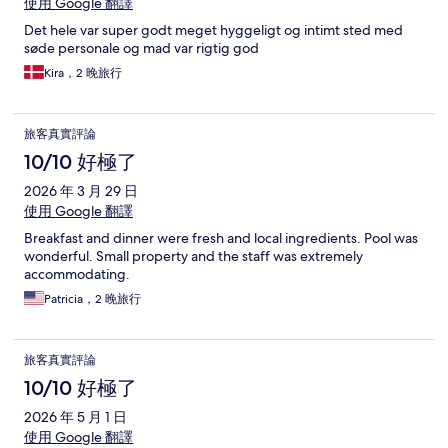
使用 Google 翻譯
Det hele var super godt meget hyggeligt og intimt sted med
søde personale og mad var rigtig god
Kira，2 晚旅行
旅客真實評論
10/10 好極了
2026 年 3 月 29 日
使用 Google 翻譯
Breakfast and dinner were fresh and local ingredients. Pool was
wonderful. Small property and the staff was extremely
accommodating.
Patricia，2 晚旅行
旅客真實評論
10/10 好極了
2026 年 5 月 1 日
使用 Google 翻譯