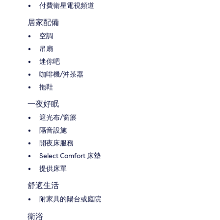
付費衛星電視頻道
居家配備
空調
吊扇
迷你吧
咖啡機/沖茶器
拖鞋
一夜好眠
遮光布/窗簾
隔音設施
開夜床服務
Select Comfort 床墊
提供床單
舒適生活
附家具的陽台或庭院
衛浴