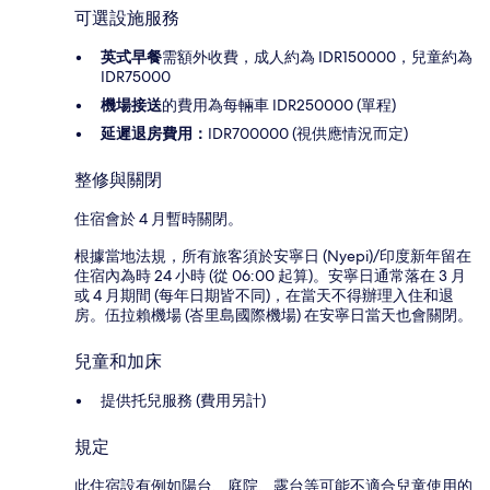
可選設施服務
英式早餐
需額外收費，成人約為 IDR150000，兒童約為
IDR75000
機場接送
的費用為每輛車 IDR250000 (單程)
延遲退房費用：
IDR700000 (視供應情況而定)
整修與關閉
住宿會於 4 月暫時關閉。
根據當地法規，所有旅客須於安寧日 (Nyepi)/印度新年留在
住宿內為時 24 小時 (從 06:00 起算)。安寧日通常落在 3 月
或 4 月期間 (每年日期皆不同)，在當天不得辦理入住和退
房。伍拉賴機場 (峇里島國際機場) 在安寧日當天也會關閉。
兒童和加床
提供托兒服務 (費用另計)
規定
此住宿設有例如陽台、庭院、露台等可能不適合兒童使用的