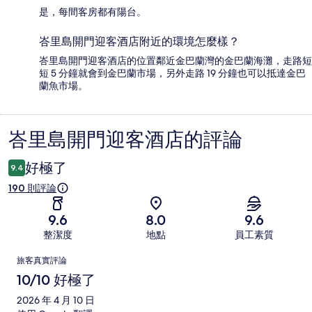
是，每間客房都有陽台。
峇里島開門迎客酒店附近的環境怎麼樣？
峇里島開門迎客酒店的位置鄰近金巴蘭灣的金巴蘭海灘，走路短
短 5 分鐘就會到金巴蘭市場，另外走路 19 分鐘也可以抵達金巴
蘭魚市場。
峇里島開門迎客酒店的評論
評
論
好極了
9.4
190 則評論
9.6
8.0
9.6
整潔度
地點
員工素質
評
旅客真實評論
論
10/10 好極了
2026 年 4 月 10 日