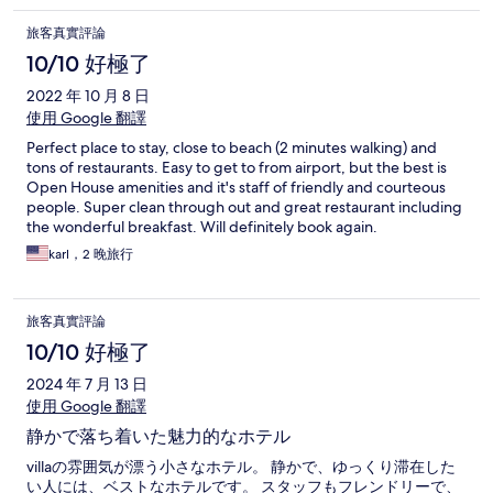
旅客真實評論
10/10 好極了
2022 年 10 月 8 日
使用 Google 翻譯
Perfect place to stay, close to beach (2 minutes walking) and
tons of restaurants. Easy to get to from airport, but the best is
Open House amenities and it's staff of friendly and courteous
people. Super clean through out and great restaurant including
the wonderful breakfast. Will definitely book again.
karl，2 晚旅行
旅客真實評論
10/10 好極了
2024 年 7 月 13 日
使用 Google 翻譯
静かで落ち着いた魅力的なホテル
villaの雰囲気が漂う小さなホテル。 静かで、ゆっくり滞在した
い人には、ベストなホテルです。 スタッフもフレンドリーで、