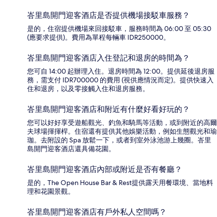
峇里島開門迎客酒店是否提供機場接駁車服務？
是的，住宿提供機場來回接駁車，服務時間為 06:00 至 05:30
(應要求提供)。費用為單程每輛車 IDR250000。
峇里島開門迎客酒店入住登記和退房的時間為？
您可自 14:00 起辦理入住。退房時間為 12:00。提供延後退房服
務，需支付 IDR700000 的費用 (視供應情況而定)。提供快速入
住和退房，以及零接觸入住和退房服務。
峇里島開門迎客酒店和附近有什麼好看好玩的？
您可以好好享受遊船觀光、釣魚和騎馬等活動，或到附近的高爾
夫球場揮揮桿。住宿還有提供其他娛樂活動，例如生態觀光和瑜
珈。去附設的 Spa 放鬆一下，或者到室外泳池游上幾圈。峇里
島開門迎客酒店還具備花園。
峇里島開門迎客酒店內部或附近是否有餐廳？
是的，The Open House Bar & Rest提供露天用餐環境、當地料
理和花園景觀。
峇里島開門迎客酒店有戶外私人空間嗎？