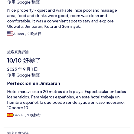
使用 Google 翻譯
Nice property - quiet and walkable, nice pool and massage
area, food and drinks were good, room was clean and
comfortable. It was a convenient spot to stay and explore
Uluwatu, Jimbaran, Kuta and Seminyak.
Allison，2 晚旅行
旅客真實評論
10/10 好極了
2025 年 9 月 1 日
使用 Google 翻譯
Perfección en Jimbaran
Hotel maravilloso a 20 metros de la playa. Espectacular en todos
los sentidos. Para viajeros españoles, en este hotel trabaja un
hombre español, lo que puede ser de ayuda en caso necesario.
10 sobre 10.
Daniel，2 晚旅行
旅客真實評論