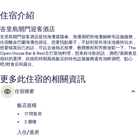
住宿介紹
峇里島開門迎客酒店
峇里島開門迎客酒店提供海灘遮陽傘、海灘酒吧和海灘躺椅等設施服務，
住宿離金巴蘭海灘也很近。想要找點樂子，不妨到室外游泳池痛快玩水，
想要犒賞自己的話，可以去做熱石按摩、敷體療程和芳療放鬆一下。The
Open House Bar & Rest主打當地料理，想來杯冷飲的話，酒吧/酒廊會是
很好的選擇。此殖民時期風格飯店的特色設施服務還有池畔酒吧、點心
吧/輕食店和露台。
更多此住宿的相關資訊
住宿摘要
飯店規模
17 間客房
2 層樓
入住/退房