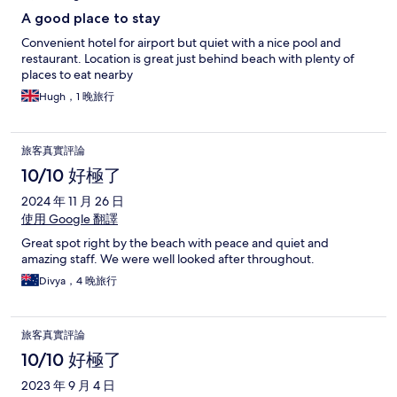
A good place to stay
Convenient hotel for airport but quiet with a nice pool and
restaurant. Location is great just behind beach with plenty of
places to eat nearby
Hugh，1 晚旅行
旅客真實評論
10/10 好極了
2024 年 11 月 26 日
使用 Google 翻譯
Great spot right by the beach with peace and quiet and
amazing staff. We were well looked after throughout.
Divya，4 晚旅行
旅客真實評論
10/10 好極了
2023 年 9 月 4 日