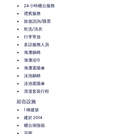
24 小時櫃台服務
禮賓服務
旅遊諮詢/購票
乾洗/洗衣
行李寄放
多語服務人員
海灘躺椅
海灘浴巾
海灘遮陽傘
泳池躺椅
泳池遮陽傘
浪漫套裝行程
綜合設施
1 棟建築
建於 2014
櫃台保險箱
花園