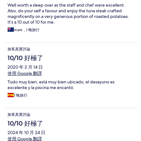
Well worth a sleep over as the staff and chef were excellent.
Also, do your self a favour and enjoy the tuna steak crafted
magnificently on a very generous portion of roasted potatoes.
It’s a 10 out of 10 for me.
mark，1 晚旅行
旅客真實評論
10/10 好極了
2020 年 2 月 14 日
使用 Google 翻譯
Todo muy bien, está muy bien ubicado, el desayuno es
excelente y la piscina me encantó.
1 晚旅行
旅客真實評論
10/10 好極了
2024 年 10 月 24 日
使用 Google 翻譯