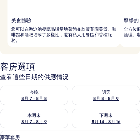
美食體驗
寧靜的 
您可以在游泳池餐廳品嚐當地菜餚並欣賞花園美景。咖
全方位服
啡館和酒吧增添了多樣性，還有私人用餐區和香檳服
護理。
務。
客房選項
查看這些日期的供應情況
查看今晚 (8月 7 - 8月 8) 的供應情況
查看明天 (8月 8 - 8月 9) 的
今晚
明天
8月 7 - 8月 8
8月 8 - 8月 9
查看本週末 (8月 7 - 8月 9) 的供應情況
查看下週末 (8月 14 - 8月 16)
本週末
下週末
8月 7 - 8月 9
8月 14 - 8月 16
Select Comfort 床墊、迷你吧、客
顯
10
豪華套房