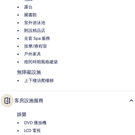
露台
圖書館
室外游泳池
附設精品店
全套 Spa 服務
按摩/療程室
戶外家具
殖民時期風格建築
無障礙設施
上下樓須爬樓梯
客房設施服務
娛樂
DVD 播放機
LCD 電視