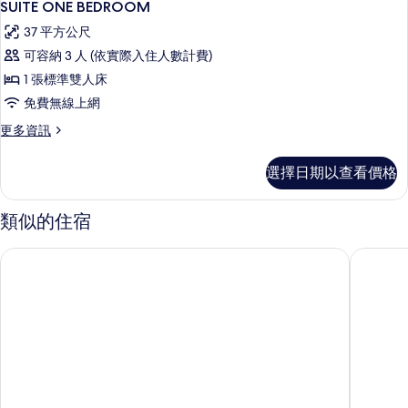
9
情
SUITE ONE BEDROOM
示
37 平方公尺
SUITE
可容納 3 人 (依實際入住人數計費)
ONE
1 張標準雙人床
BEDROOM
免費無線上網
的
所
更
更多資訊
多
有
SUITE
選擇日期以查看價格
相
ONE
BEDROOM
片
的
類似的住宿
詳
情
寇里頓金巴蘭度假村及水療中心
峇里島金巴