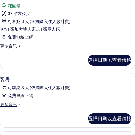
示
花園景
豪
37 平方公尺
華
可容納 3 人 (依實際入住人數計費)
套
1 張加大雙人床或 1 張單人床
房
免費無線上網
的
更
更多資訊
所
多
有
豪
選擇日期以查看價格
華
相
套
片
房
Select Comfort 床墊、迷你吧、客
顯
10
的
客房
示
詳
可容納 3 人 (依實際入住人數計費)
情
客
免費無線上網
房
更
更多資訊
的
多
所
客
選擇日期以查看價格
房
有
的
相
詳