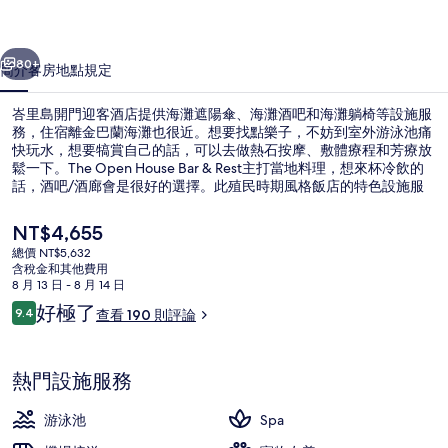
客
一個
下一個
酒
80+
簡介
客房
地點
規定
店
峇里島開門迎客酒店提供海灘遮陽傘、海灘酒吧和海灘躺椅等設施服
的
務，住宿離金巴蘭海灘也很近。想要找點樂子，不妨到室外游泳池痛
快玩水，想要犒賞自己的話，可以去做熱石按摩、敷體療程和芳療放
相
鬆一下。The Open House Bar & Rest主打當地料理，想來杯冷飲的
片
話，酒吧/酒廊會是很好的選擇。此殖民時期風格飯店的特色設施服
務還有池畔酒吧、點心吧/輕食店和露台。
集
目
NT$4,655
前
總價 NT$5,632
的
含稅金和其他費用
運動設施
價
8 月 13 日 - 8 月 14 日
格
評
好極了
9.4
查看 190 則評論
是
9.4 分，滿分 10 分，
論
NT$4,655
熱門設施服務
游泳池
Spa