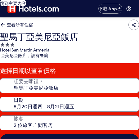
跳到主要內容
下載 App
查看所有住宿
聖馬丁亞美尼亞飯店
3.0
Hotel San Martin Armenia
星
亞美尼亞飯店，設有餐廳
級
住
選擇日期以查看價格
宿
想要去哪裡？
日期
旅客