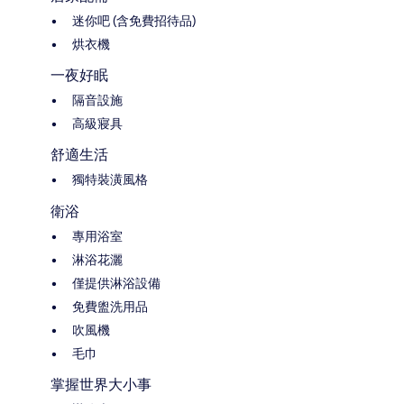
迷你吧 (含免費招待品)
烘衣機
一夜好眠
隔音設施
高級寢具
舒適生活
獨特裝潢風格
衛浴
專用浴室
淋浴花灑
僅提供淋浴設備
免費盥洗用品
吹風機
毛巾
掌握世界大小事