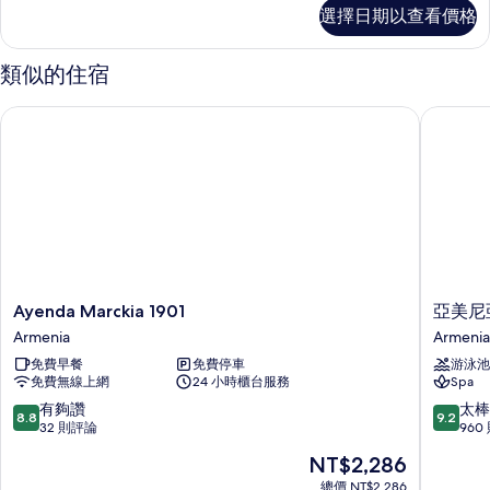
的
舒
選擇日期以查看價格
適
所
雙
有
人
類似的住宿
房
相
的
Ayenda Marckia 1901
亞美尼亞
片
詳
情
Ayenda
亞
Ayenda Marckia 1901
亞美尼
Marckia
美
Armenia
Armenia
1901
尼
免費早餐
免費停車
游泳池
Armenia
亞
免費無線上網
24 小時櫃台服務
Spa
莫
卡
8.8
9.2
有夠讚
太棒
8.8
9.2
瓦
分，
分，
32 則評論
960
廣
滿
滿
現
NT$2,286
場
分
分
在
飯
10
10
總價 NT$2,286