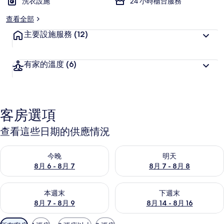
洗衣設施
24 小時櫃台服務
查看全部
主要設施服務
(12)
有家的溫度
(6)
客房選項
查看這些日期的供應情況
查看今晚 (8月 6 - 8月 7) 的供應情況
查看明天 (8月 7 - 8月 8) 的
今晚
明天
8月 6 - 8月 7
8月 7 - 8月 8
查看本週末 (8月 7 - 8月 9) 的供應情況
查看下週末 (8月 14 - 8月 16)
本週末
下週末
8月 7 - 8月 9
8月 14 - 8月 16
可