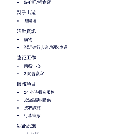
點心吧/輕食店
親子出遊
遊樂場
活動資訊
購物
鄰近健行步道/腳踏車道
遠距工作
商務中心
2 間會議室
服務項目
24 小時櫃台服務
旅遊諮詢/購票
洗衣設施
行李寄放
綜合設施