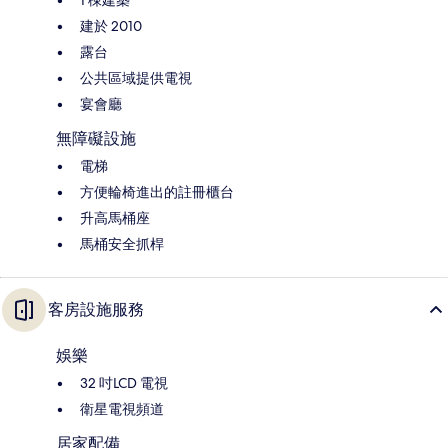
1 棟建築
建於 2010
露台
公共區域提供電視
宴會廳
無障礙設施
電梯
方便輪椅進出的註冊櫃台
升高馬桶座
馬桶安全抓桿
客房設施服務
娛樂
32 吋LCD 電視
衛星電視頻道
居家配備