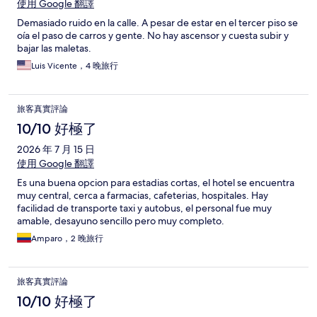
使用 Google 翻譯
Demasiado ruido en la calle. A pesar de estar en el tercer piso se
oía el paso de carros y gente. No hay ascensor y cuesta subir y
bajar las maletas.
Luis Vicente，4 晚旅行
旅客真實評論
10/10 好極了
2026 年 7 月 15 日
使用 Google 翻譯
Es una buena opcion para estadias cortas, el hotel se encuentra
muy central, cerca a farmacias, cafeterias, hospitales. Hay
facilidad de transporte taxi y autobus, el personal fue muy
amable, desayuno sencillo pero muy completo.
Amparo，2 晚旅行
旅客真實評論
10/10 好極了