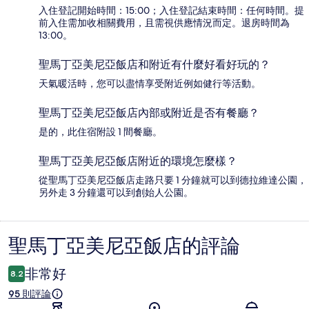
入住登記開始時間：15:00；入住登記結束時間：任何時間。提
前入住需加收相關費用，且需視供應情況而定。退房時間為
13:00。
聖馬丁亞美尼亞飯店和附近有什麼好看好玩的？
天氣暖活時，您可以盡情享受附近例如健行等活動。
聖馬丁亞美尼亞飯店內部或附近是否有餐廳？
是的，此住宿附設 1 間餐廳。
聖馬丁亞美尼亞飯店附近的環境怎麼樣？
從聖馬丁亞美尼亞飯店走路只要 1 分鐘就可以到德拉維達公園，
另外走 3 分鐘還可以到創始人公園。
聖馬丁亞美尼亞飯店的評論
評
論
非常好
8.2
95 則評論