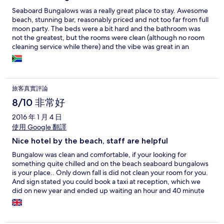
Seaboard Bungalows was a really great place to stay. Awesome
beach, stunning bar, reasonably priced and not too far from full
moon party. The beds were a bit hard and the bathroom was
not the greatest, but the rooms were clean (although no room
cleaning service while there) and the vibe was great in an
awesome location. Perfect for a getaway with friends.
旅客真實評論
8/10 非常好
2016 年 1 月 4 日
使用 Google 翻譯
Nice hotel by the beach, staff are helpful
Bungalow was clean and comfortable, if your looking for
something quite chilled and on the beach seaboard bungalows
is your place.. Only down fall is did not clean your room for you.
And sign stated you could book a taxi at reception, which we
did on new year and ended up waiting an hour and 40 minute
for one to turn up, ( I understand it was New Year's Eve)
however due to this we needed up not even reaching the
beach party for 12 o'clock to see the new year in.. Which was