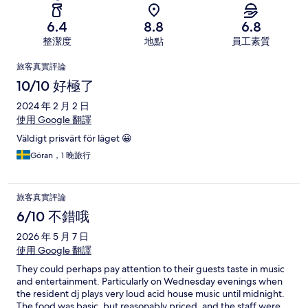
6.4
8.8
6.8
整潔度
地點
員工素質
評
旅客真實評論
論
10/10 好極了
2024 年 2 月 2 日
使用 Google 翻譯
Väldigt prisvärt för läget 😀
Göran，1 晚旅行
旅客真實評論
6/10 不錯哦
2026 年 5 月 7 日
使用 Google 翻譯
They could perhaps pay attention to their guests taste in music
and entertainment. Particularly on Wednesday evenings when
the resident dj plays very loud acid house music until midnight.
The food was basic, but reasonably priced, and the staff were