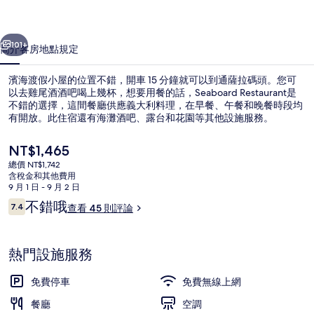
的
一個
下一個
相
101+
簡介
客房
地點
規定
片
濱海渡假小屋的位置不錯，開車 15 分鐘就可以到通薩拉碼頭。您可
集
以去雞尾酒酒吧喝上幾杯，想要用餐的話，Seaboard Restaurant是
不錯的選擇，這間餐廳供應義大利料理，在早餐、午餐和晚餐時段均
有開放。此住宿還有海灘酒吧、露台和花園等其他設施服務。
目
NT$1,465
前
總價 NT$1,742
的
含稅金和其他費用
價
9 月 1 日 - 9 月 2 日
住宿正面
格
評
不錯哦
7.4
查看 45 則評論
是
7.4 分，滿分 10 分，
論
NT$1,465
熱門設施服務
免費停車
免費無線上網
餐廳
空調