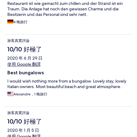
Restaurant ist wie gemacht zum chillen und der Strand ist ein
Traum. Die Anlage hat noch den gewissen Charme und die
Besitzerin und das Personal sind sehr nett .
4 晚旅行
旅客真實評論
10/10 好極了
2020 年 6 月 29 日
使用 Google 翻譯
Best bungalows
I would wish nothing more from a bungalow. Lovely stay, lovely
Italian owners. Most beautiful beach and great atmosphere.
Alexandre，1 晚旅行
旅客真實評論
10/10 好極了
2020 年 1 月 5 日
使用 Google 翻譯