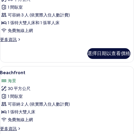
View
1 間臥室
的
可容納 3 人 (依實際入住人數計費)
所
1 張特大雙人床和 1 張單人床
有
免費無線上網
相
更
更多資訊
片
多
Beach
選擇日期以查看價格
View
的
詳
Beachfront | 起居區
顯
7
情
Beachfront
示
海景
Beachfront
30 平方公尺
的
1 間臥室
所
可容納 2 人 (依實際入住人數計費)
有
1 張特大雙人床
相
免費無線上網
片
更
更多資訊
多