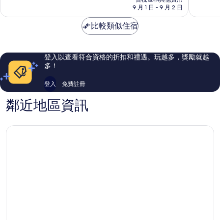
分，
分，
格
9 月 1 日 - 9 月 2 日
飯
不
太
為
店
錯
棒
NT$1,148
比較類似住宿
Ko
哦，
了，
Pha-
82
60
ngan
則
則
評
評
登入以查看符合資格的折扣和禮遇。玩越多，獎勵就越
論
論
多！
登入
免費註冊
鄰近地區資訊