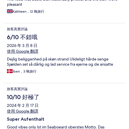
pleasant
Kathleen，12 晚旅行
旅客真實評論
6/10 不錯哦
2026 年 3 月 8 日
使用 Google 翻譯
Dejlig beliggenhed på skøn strand Ulideligt hårde senge
Sjælden set så dårlig og lad service fra ejerne og de ansatte
Iben，3 晚旅行
旅客真實評論
10/10 好極了
2024 年 2 月 17 日
使用 Google 翻譯
Super Aufenthalt
Good vibes only Ist im Seaboeard oberstes Motto. Das