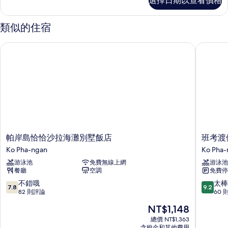
選擇日期以查看價格
準
景
三
觀
人
類似的住宿
房,
的
花
帕岸島恰恰沙拉海灘別墅飯店
班考渡假
所
園
景
有
觀
相
的
詳
片
情
帕
班
帕岸島恰恰沙拉海灘別墅飯店
班考渡
岸
考
Ko Pha-ngan
Ko Pha-
島
渡
游泳池
免費無線上網
游泳池
恰
假
餐廳
空調
免費停
恰
村
沙
Ko
7.8
9.2
不錯哦
太棒
7.8
9.2
拉
Pha-
分，
分，
82 則評論
60 
海
ngan
滿
滿
現
NT$1,148
灘
分
分
在
別
10
10
總價 NT$1,363
價
墅
含稅金和其他費用