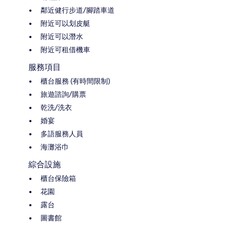
鄰近健行步道/腳踏車道
附近可以划皮艇
附近可以潛水
附近可租借機車
服務項目
櫃台服務 (有時間限制)
旅遊諮詢/購票
乾洗/洗衣
婚宴
多語服務人員
海灘浴巾
綜合設施
櫃台保險箱
花園
露台
圖書館