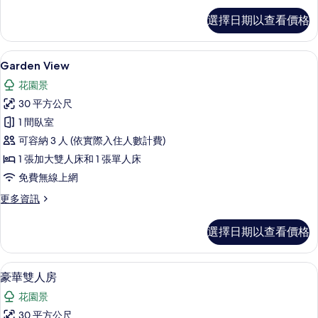
Beachfront
選擇日期以查看價格
的
詳
情
客房內保險箱、書桌、免費無線上網、
顯
8
Garden View
示
花園景
Garden
30 平方公尺
View
1 間臥室
的
可容納 3 人 (依實際入住人數計費)
所
1 張加大雙人床和 1 張單人床
有
免費無線上網
相
更
更多資訊
片
多
Garden
選擇日期以查看價格
View
的
詳
豪華雙人房 | 客房內保險箱、書桌、
顯
8
情
豪華雙人房
示
花園景
豪
30 平方公尺