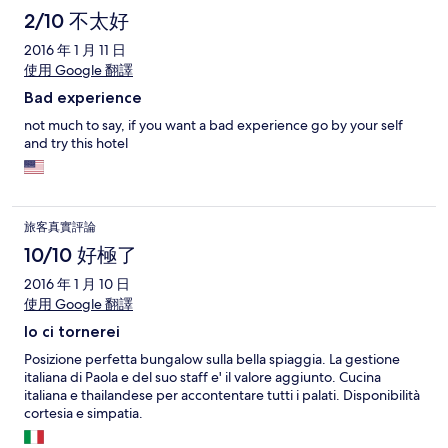
2/10 不太好
2016 年 1 月 11 日
使用 Google 翻譯
Bad experience
not much to say, if you want a bad experience go by your self
and try this hotel
旅客真實評論
10/10 好極了
2016 年 1 月 10 日
使用 Google 翻譯
Io ci tornerei
Posizione perfetta bungalow sulla bella spiaggia. La gestione
italiana di Paola e del suo staff e' il valore aggiunto. Cucina
italiana e thailandese per accontentare tutti i palati. Disponibilità
cortesia e simpatia.