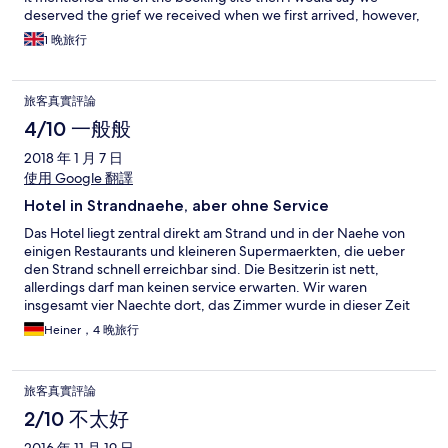
deserved the grief we received when we first arrived, however,
this wasn’t mentioned anywhere. Then, when shown to our
1 晚旅行
room the host pointed out that the room hadn’t finished being
prepared, so she would send someone over to do so. Well, no
one came to finish the room, so we had the old used towels and
旅客真實評論
bath mat from the previous guest and I’m not even sure if the
bed sheets had been changed! As, we had popped over to the
4/10 一般般
island to attend a wedding, we didn’t have the time to chase
2018 年 1 月 7 日
this up before returning from the wedding that evening, so we
had to make use of what we had. Very disappointing to pay top
使用 Google 翻譯
end (bungalow) prices for this kind of service.
Hotel in Strandnaehe, aber ohne Service
Das Hotel liegt zentral direkt am Strand und in der Naehe von
einigen Restaurants und kleineren Supermaerkten, die ueber
den Strand schnell erreichbar sind. Die Besitzerin ist nett,
allerdings darf man keinen service erwarten. Wir waren
insgesamt vier Naechte dort, das Zimmer wurde in dieser Zeit
nicht gereinigt, Handtuecher nicht gewechselt. Das Essen im
Heiner，4 晚旅行
Hotel ist ok.
旅客真實評論
2/10 不太好