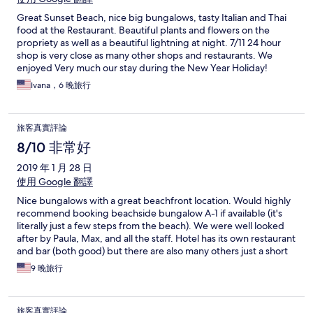
Great Sunset Beach, nice big bungalows, tasty Italian and Thai
food at the Restaurant. Beautiful plants and flowers on the
propriety as well as a beautiful lightning at night. 7/11 24 hour
shop is very close as many other shops and restaurants. We
enjoyed Very much our stay during the New Year Holiday!
Ivana，6 晚旅行
旅客真實評論
8/10 非常好
2019 年 1 月 28 日
使用 Google 翻譯
Nice bungalows with a great beachfront location. Would highly
recommend booking beachside bungalow A-1 if available (it's
literally just a few steps from the beach). We were well looked
after by Paula, Max, and all the staff. Hotel has its own restaurant
and bar (both good) but there are also many others just a short
walk away along a nice beach. DJ with festivities on Wednesday
9 晚旅行
nights.
旅客真實評論