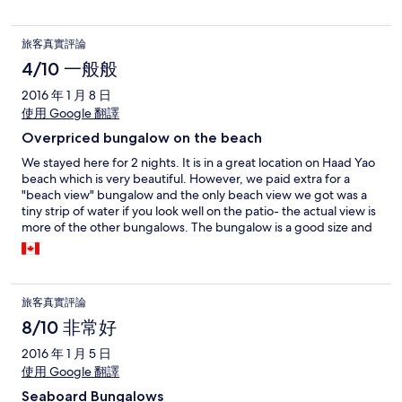
旅客真實評論
4/10 一般般
2016 年 1 月 8 日
使用 Google 翻譯
Overpriced bungalow on the beach
We stayed here for 2 nights. It is in a great location on Haad Yao
beach which is very beautiful. However, we paid extra for a
"beach view" bungalow and the only beach view we got was a
tiny strip of water if you look well on the patio- the actual view is
more of the other bungalows. The bungalow is a good size and
is less than a minute walk to the beach. Inside is very basic, and
appears to be clean. However, we pulled the blankets out of the
closet on the second night and noticed that they had stains all
over them. Not sure if they had even been washed or if it was
旅客真實評論
just a permanent stain but it definitely threw me off! After our
two nights, we moved across the road and were able to get a
8/10 非常好
clean bungalow for over half the cost and an amazing view. You
2016 年 1 月 5 日
definitely pay for the directly on the beach access at this place,
使用 Google 翻譯
but next time I will skip it and stay farther from the beach for a
better value!
Seaboard Bungalows