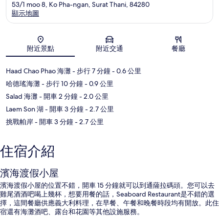
53/1 moo 8, Ko Pha-ngan, Surat Thani, 84280
顯示地圖
地圖
附近景點
附近交通
餐廳
Haad Chao Phao 海灘
- 步行 7 分鐘
- 0.6 公里
哈德瑤海灘
- 步行 10 分鐘
- 0.9 公里
Salad 海灘
- 開車 2 分鐘
- 2.0 公里
Laem Son 湖
- 開車 3 分鐘
- 2.7 公里
挑戰帕岸
- 開車 3 分鐘
- 2.7 公里
住宿介紹
濱海渡假小屋
濱海渡假小屋的位置不錯，開車 15 分鐘就可以到通薩拉碼頭。您可以去
雞尾酒酒吧喝上幾杯，想要用餐的話，Seaboard Restaurant是不錯的選
擇，這間餐廳供應義大利料理，在早餐、午餐和晚餐時段均有開放。此住
宿還有海灘酒吧、露台和花園等其他設施服務。