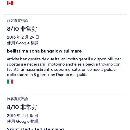
around the area.
旅客真實評論
8/10 非常好
2016 年 2 月 29 日
使用 Google 翻譯
bellissima zona bungalow sul mare
attività ben gestita da due italiani molto gentili e disponibili. per
spostarsi è necessarii il motorino anche se a piedi si trovano con
facilità farmacia ristiranti e supermercato. unico neo la pulizia
delle stanze.in 8 giorni non l'hanno mai pulita.
旅客真實評論
8/10 非常好
2016 年 2 月 15 日
使用 Google 翻譯
Skønt sted - fed stemning