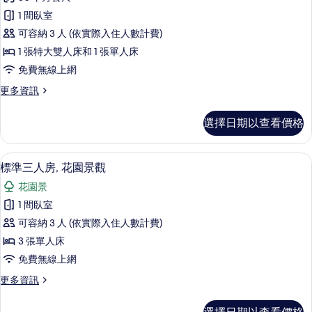
華
1 間臥室
雙
可容納 3 人 (依實際入住人數計費)
人
1 張特大雙人床和 1 張單人床
房
免費無線上網
的
更
更多資訊
所
多
有
豪
選擇日期以查看價格
華
相
雙
片
人
標準三人房, 花園景觀 | 客房內保險
顯
7
房
標準三人房, 花園景觀
示
的
花園景
詳
標
情
1 間臥室
準
可容納 3 人 (依實際入住人數計費)
三
3 張單人床
人
免費無線上網
房,
更
更多資訊
花
多
園
標