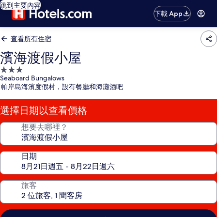
跳到主要內容
下載 App
查看所有住宿
濱海渡假小屋
3.0
Seaboard Bungalows
星
帕岸島海濱度假村，設有餐廳和海灘酒吧
級
住
選擇日期以查看價格
宿
想要去哪裡？
日期
旅客