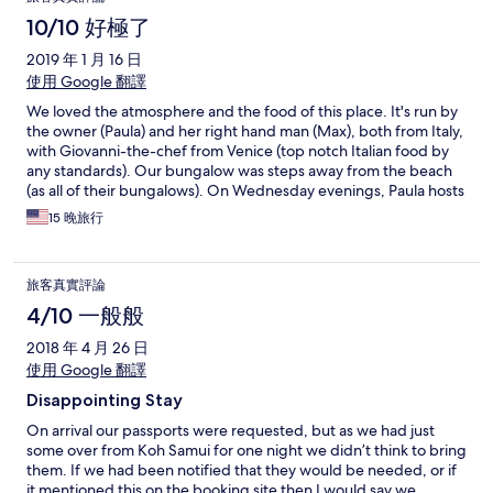
10/10 好極了
2019 年 1 月 16 日
使用 Google 翻譯
We loved the atmosphere and the food of this place. It's run by
the owner (Paula) and her right hand man (Max), both from Italy,
with Giovanni-the-chef from Venice (top notch Italian food by
any standards). Our bungalow was steps away from the beach
(as all of their bungalows). On Wednesday evenings, Paula hosts
an open air market followed by a DJ and dancing. A very cool
15 晚旅行
place that we accidentally stumbled into, like going back in time
to 1970's. The small beach has several sea-side cafe's and a few
very good restaurants (in addition to Paula's place, of course).
旅客真實評論
We'll be back next year.
4/10 一般般
2018 年 4 月 26 日
使用 Google 翻譯
Disappointing Stay
On arrival our passports were requested, but as we had just
some over from Koh Samui for one night we didn’t think to bring
them. If we had been notified that they would be needed, or if
it mentioned this on the booking site then I would say we