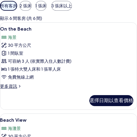
可
所有客房
2 張床
1 張床
3 張床以上
用
的
顯示 6 間客房 (共 6 間)
客
On the Beach | 起居區
顯
10
On the Beach
房
示
篩
海景
On
選
30 平方公尺
the
條
1 間臥室
Beach
件
可容納 3 人 (依實際入住人數計費)
的
1 張特大雙人床和 1 張單人床
所
免費無線上網
有
相
更
更多資訊
多
片
On
選擇日期以查看價格
the
Beach
的
Beach View | 起居區
顯
7
詳
Beach View
示
情
海灘景
Beach
30 平方公尺