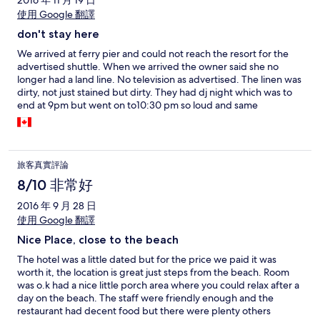
2016 年 11 月 19 日
使用 Google 翻譯
don't stay here
We arrived at ferry pier and could not reach the resort for the
advertised shuttle. When we arrived the owner said she no
longer had a land line. No television as advertised. The linen was
dirty, not just stained but dirty. They had dj night which was to
end at 9pm but went on to10:30 pm so loud and same
pounding beat. Food in restaurant was not good. Breakfast not
until 9am. No daily cleaning or clean towels. Never did check in
or out. Found a much nicer place for same cost. Salad beach
resort is lovely and quiet.
旅客真實評論
8/10 非常好
2016 年 9 月 28 日
使用 Google 翻譯
Nice Place, close to the beach
The hotel was a little dated but for the price we paid it was
worth it, the location is great just steps from the beach. Room
was o.k had a nice little porch area where you could relax after a
day on the beach. The staff were friendly enough and the
restaurant had decent food but there were plenty others