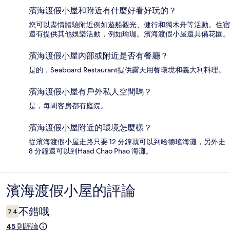
濱海渡假小屋和附近有什麼好看好玩的？
您可以盡情體驗附近例如遊船觀光、健行和獨木舟等活動。住宿
還有提供其他娛樂活動，例如瑜珈。濱海渡假小屋還具備花園。
濱海渡假小屋內部或附近是否有餐廳？
是的，Seaboard Restaurant提供露天用餐環境和義大利料理。
濱海渡假小屋有戶外私人空間嗎？
是，每間客房都有庭院。
濱海渡假小屋附近的環境怎麼樣？
從濱海渡假小屋走路只要 12 分鐘就可以到哈德瑤海灘，另外走
8 分鐘還可以到Haad Chao Phao 海灘。
濱海渡假小屋的評論
評
論
不錯哦
7.4
45 則評論