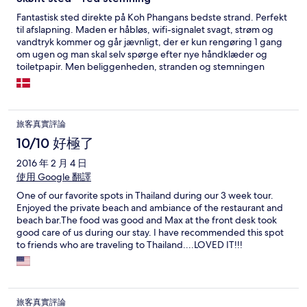
Fantastisk sted direkte på Koh Phangans bedste strand. Perfekt
til afslapning. Maden er håbløs, wifi-signalet svagt, strøm og
vandtryk kommer og går jævnligt, der er kun rengøring 1 gang
om ugen og man skal selv spørge efter nye håndklæder og
toiletpapir. Men beliggenheden, stranden og stemningen
opvejer ALLE de manglende faciliteter. Vil klart komme igen og
kan kun anbefale det til alle der ønsker en dejlig afslappet ferie
på et skønt sted hos nogle super søde værter. De er især gode
til at hygge sig sammen med gæsterne, hvilket bidrager til den
旅客真實評論
gode stemning. Der er flere gode og billige spisesteder i
nærheden, man skal bare lidt væk fra stranden for at finde
10/10 好極了
dem...
2016 年 2 月 4 日
使用 Google 翻譯
One of our favorite spots in Thailand during our 3 week tour.
Enjoyed the private beach and ambiance of the restaurant and
beach bar.The food was good and Max at the front desk took
good care of us during our stay. I have recommended this spot
to friends who are traveling to Thailand....LOVED IT!!!
旅客真實評論