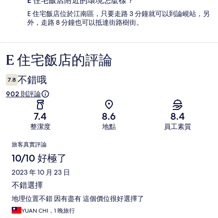
E 住宅飯店附近的環境怎麼樣？
E 住宅飯店位於江南區，只要走路 3 分鐘就可以到論峴站，另
外，走路 8 分鐘也可以抵達街路樹街。
E 住宅飯店的評論
評
論
不錯哦
7.8
902 則評論
7.4
8.6
8.4
整潔度
地點
員工素質
評
旅客真實評論
論
10/10 好極了
2023 年 10 月 23 日
不錯選擇
地理位置不錯 因有盡有 這個價位很好選擇了
YUAN CHI，1 晚旅行