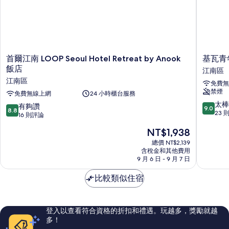
PM)
片
的
詳
情
首
基
首爾江南 LOOP Seoul Hotel Retreat by Anook
基瓦青
爾
瓦
飯店
江南區
江
青
江南區
免費無
南
年
禁煙
LOOP
免費無線上網
24 小時櫃台服務
旅
Seoul
館
9.0
太棒
8.8
有夠讚
9.0
8.8
Hotel
江
分，
23 
分，
16 則評論
Retreat
南
滿
滿
現
by
NT$1,938
區
分
分
在
Anook
10
10
總價 NT$2,139
價
飯
分，
含稅金和其他費用
分，
格
店
太
9 月 6 日 - 9 月 7 日
有
為
江
棒
夠
NT$1,938
南
了，
比較類似住宿
讚，
區
23
16
則
則
評
評
登入以查看符合資格的折扣和禮遇。玩越多，獎勵就越
論
論
多！