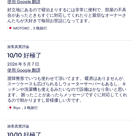
使用 Google 翻譯
好立地にあるので寝泊まりするには非常に便利で、部屋の不具
合があったときもすぐに対応してくれたりと親切なオーナーさ
んたちが大好きで毎回お世話になってます。
MOTOKO，3 晚旅行
旅客真實評論
10/10 好極了
2026 年 5 月 7 日
使用 Google 翻譯
渡韓整形でいつも使わせて頂いてます。 暖房はありませんが、
スーツケースも広げられるしウォーターサーバーもあるし、キ
ッチンや洗濯機も使えるみたいなので設備はかなり良いと思い
ます。 困ったことがあったらメッセージですぐに対応してくれ
るので助かりますし皆様優しい方です。
Riyo，3 晚旅行
旅客真實評論
10/10 好極了