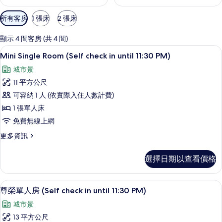
可
所有客房
1 張床
2 張床
用
的
顯示 4 間客房 (共 4 間)
客
書桌、熨斗/熨衣板、免費無線上網
顯
8
Mini Single Room (Self check in until 11:30 PM)
房
示
篩
城市景
Mini
選
11 平方公尺
Single
條
可容納 1 人 (依實際入住人數計費)
Room
件
1 張單人床
(Self
check
免費無線上網
in
更
更多資訊
until
多
Mini
11:30
選擇日期以查看價格
Single
PM)
Room
的
(Self
書桌、熨斗/熨衣板、免費無線上網
顯
6
check
尊榮單人房 (Self check in until 11:30 PM)
所
示
in
有
城市景
until
尊
11:30
相
13 平方公尺