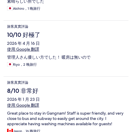
素晴らしい所でした
Akihiro，1 晚旅行
旅客真實評論
10/10 好極了
2026 年 4 月 16 日
使用 Google 翻譯
管理人さん優しい方でした！ 暖房は無いので
Riyo，2 晚旅行
旅客真實評論
8/10 非常好
2026 年 1 月 23 日
使用 Google 翻譯
Great place to stay in Gangnam! Staff is super friendly, and very
close to bus and subway to easily get around the city. I
appreciate having washing machines available for guests!
Jason，16 晚旅行