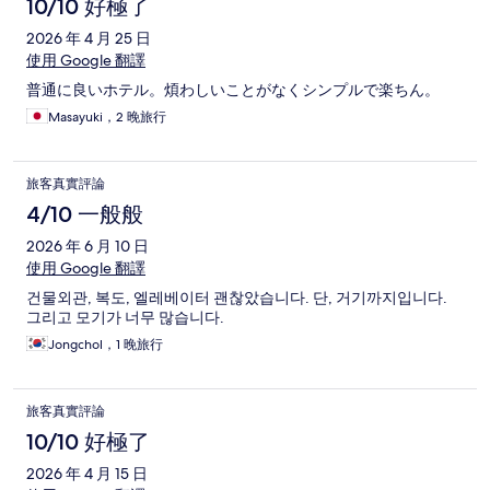
10/10 好極了
2026 年 4 月 25 日
使用 Google 翻譯
普通に良いホテル。煩わしいことがなくシンプルで楽ちん。
Masayuki，2 晚旅行
旅客真實評論
4/10 一般般
2026 年 6 月 10 日
使用 Google 翻譯
건물외관, 복도, 엘레베이터 괜찮았습니다. 단, 거기까지입니다.
그리고 모기가 너무 많습니다.
Jongchol，1 晚旅行
旅客真實評論
10/10 好極了
2026 年 4 月 15 日