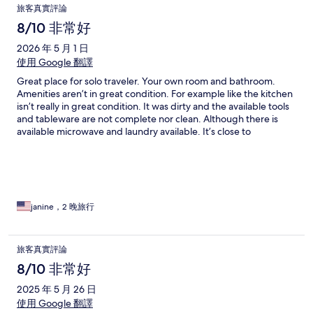
旅客真實評論
8/10 非常好
2026 年 5 月 1 日
使用 Google 翻譯
Great place for solo traveler. Your own room and bathroom.
Amenities aren’t in great condition. For example like the kitchen
isn’t really in great condition. It was dirty and the available tools
and tableware are not complete nor clean. Although there is
available microwave and laundry available. It’s close to
everything like transportation, convenient stores, and shopping
area.
janine，2 晚旅行
旅客真實評論
8/10 非常好
2025 年 5 月 26 日
使用 Google 翻譯