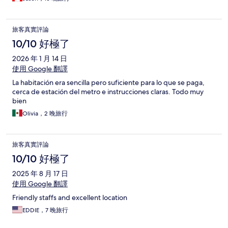
旅客真實評論
10/10 好極了
2026 年 1 月 14 日
使用 Google 翻譯
La habitación era sencilla pero suficiente para lo que se paga,
cerca de estación del metro e instrucciones claras. Todo muy
bien
Olivia，2 晚旅行
旅客真實評論
10/10 好極了
2025 年 8 月 17 日
使用 Google 翻譯
Friendly staffs and excellent location
EDDIE，7 晚旅行