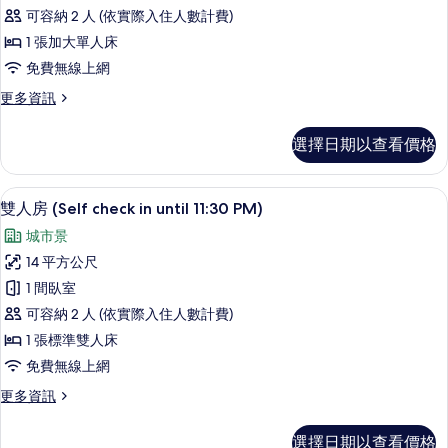
榮
PM)
片
可容納 2 人 (依實際入住人數計費)
的
單
詳
1 張加大單人床
人
情
免費無線上網
房
更
更多資訊
(Self
多
check
尊
選擇日期以查看價格
in
榮
單
until
人
書桌、熨斗/熨衣板、免費無線上網
顯
11:30
7
房
雙人房 (Self check in until 11:30 PM)
PM)
示
(Self
城市景
check
的
雙
in
14 平方公尺
所
人
until
1 間臥室
11:30
有
房
PM)
可容納 2 人 (依實際入住人數計費)
相
(Self
的
1 張標準雙人床
片
check
詳
免費無線上網
情
in
until
更
更多資訊
多
11:30
雙
PM)
選擇日期以查看價格