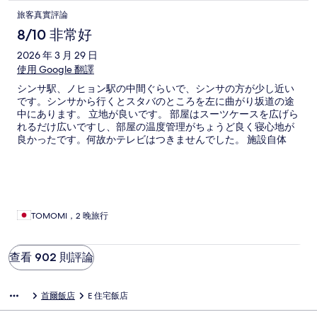
旅客真實評論
8/10 非常好
2026 年 3 月 29 日
使用 Google 翻譯
シンサ駅、ノヒョン駅の中間ぐらいで、シンサの方が少し近い
です。シンサから行くとスタバのところを左に曲がり坂道の途
中にあります。 立地が良いです。 部屋はスーツケースを広げら
れるだけ広いですし、部屋の温度管理がちょうど良く寝心地が
良かったです。何故かテレビはつきませんでした。 施設自体
は、古いですがこの立地と価格で、ほぼ寝るだけだったので十
分満足でした。 韓国でよくあるシャワートイレ一体型なので初
めての人はびっくりするかもしれませんが、慣れていれば何の
問題もありません。 施設のスタッフの方はとても親切で早めに
行ったのですがスムーズにチェックインをしてくれました。 ま
た機会があれば利用したいと思います。 ありがとうございまし
TOMOMI，2 晚旅行
た。
查看 902 則評論
首爾飯店
E 住宅飯店