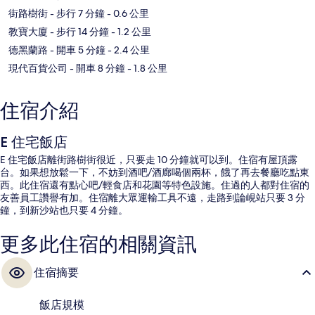
街路樹街
- 步行 7 分鐘
- 0.6 公里
教寶大廈
- 步行 14 分鐘
- 1.2 公里
德黑蘭路
- 開車 5 分鐘
- 2.4 公里
現代百貨公司
- 開車 8 分鐘
- 1.8 公里
住宿介紹
E 住宅飯店
E 住宅飯店離街路樹街很近，只要走 10 分鐘就可以到。住宿有屋頂露
台。如果想放鬆一下，不妨到酒吧/酒廊喝個兩杯，餓了再去餐廳吃點東
西。此住宿還有點心吧/輕食店和花園等特色設施。住過的人都對住宿的
友善員工讚譽有加。住宿離大眾運輸工具不遠，走路到論峴站只要 3 分
鐘，到新沙站也只要 4 分鐘。
更多此住宿的相關資訊
住宿摘要
飯店規模