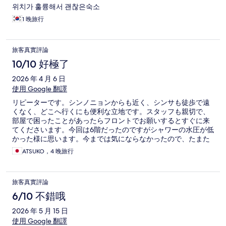
위치가 훌륭해서 괜찮은숙소
1 晚旅行
旅客真實評論
10/10 好極了
2026 年 4 月 6 日
使用 Google 翻譯
リピーターです。シンノニョンからも近く、シンサも徒歩で遠
くなく、どこへ行くにも便利な立地です。スタッフも親切で、
部屋で困ったことがあったらフロントでお願いするとすぐに来
てくださいます。今回は6階だったのですがシャワーの水圧が低
かった様に思います。今までは気にならなかったので、たまた
まかもしれませんが使えないほどではなかったし、値段、立
ATSUKO，4 晚旅行
地、スタッフの対応を考えたら問題にもなりません。また利用
させていただきます。
旅客真實評論
6/10 不錯哦
2026 年 5 月 15 日
使用 Google 翻譯