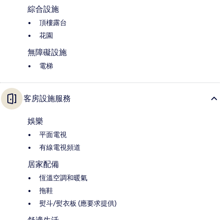
綜合設施
頂樓露台
花園
無障礙設施
電梯
客房設施服務
娛樂
平面電視
有線電視頻道
居家配備
恆溫空調和暖氣
拖鞋
熨斗/熨衣板 (應要求提供)