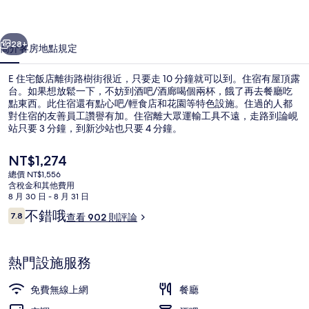
相
一個
下一個
片
28+
簡介
客房
地點
規定
集
E 住宅飯店離街路樹街很近，只要走 10 分鐘就可以到。住宿有屋頂露
台。如果想放鬆一下，不妨到酒吧/酒廊喝個兩杯，餓了再去餐廳吃
點東西。此住宿還有點心吧/輕食店和花園等特色設施。住過的人都
對住宿的友善員工讚譽有加。住宿離大眾運輸工具不遠，走路到論峴
站只要 3 分鐘，到新沙站也只要 4 分鐘。
目
NT$1,274
前
總價 NT$1,556
的
含稅金和其他費用
大廳
價
8 月 30 日 - 8 月 31 日
格
評
不錯哦
7.8
查看 902 則評論
是
7.8 分，滿分 10 分，
論
NT$1,274
熱門設施服務
免費無線上網
餐廳