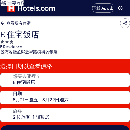
跳到主要內容
下載 App
查看所有住宿
E 住宅飯店
3.0
E Residence
星
設有餐廳並鄰近街路樹街的飯店
級
住
選擇日期以查看價格
宿
想要去哪裡？
日期
旅客