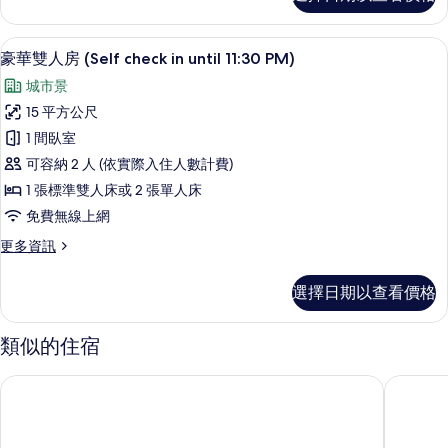
人
的
房
(Self
所
書桌、熨斗/熨衣板、免費無線上網
顯
5
check
豪華雙人房 (Self check in until 11:30 PM)
有
示
in
城市景
until
相
豪
11:30
15 平方公尺
片
華
PM)
1 間臥室
的
雙
詳
可容納 2 人 (依實際入住人數計費)
人
情
1 張標準雙人床或 2 張單人床
房
免費無線上網
(Self
更
更多資訊
check
多
in
豪
選擇日期以查看價格
until
華
雙
11:30
人
PM)
類似的住宿
房
的
(Self
首爾江南 LOOP Seoul Hotel Retreat by Anook 飯店
基瓦青年
check
所
in
有
until
11:30
相